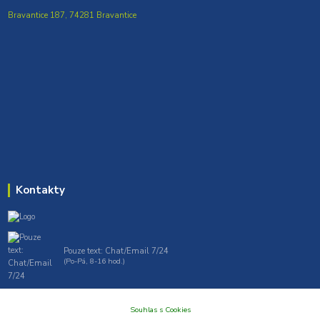
Bravantice 187, 74281 Bravantice
Kontakty
Pouze text: Chat/Email 7/24
(Po-Pá, 8-16 hod.)
gt7profi717@gmail.com , tprofi@seznam.cz
Souhlas s Cookies