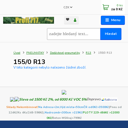
0
ks
CZK
za
0 Kč
Menu
Hledat
Úvod
PNEUMATIKY
Dodávkové pneumatiky
R13
155/0 R13
155/0 R13
V této kategorii nebylo nalezeno žádné zboží.
Dopravci
Sklady Nekombinovat!
Na Adresu<2m,
Výd.místa<50cm
ČR od0Kč
>3500Kč
(Pneu od
124Kč/Ks 4Ks/248-596Kč)
,Nadrozměr<300cm >219Kč/
PLOTY 229-484Kč >12000
0Kč/
Beton MSKraj>799Kč