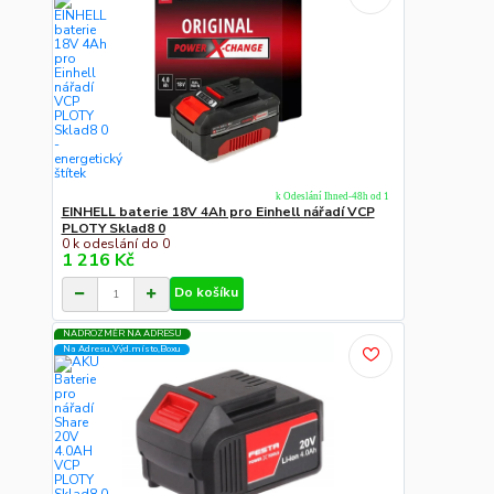
k Odeslání Ihned-48h od 1
EINHELL baterie 18V 4Ah pro Einhell nářadí VCP
PLOTY Sklad8 0
0 k odeslání do 0
1 216 Kč
Do košíku
NADROZMĚR NA ADRESU
Na Adresu,Výd.místo,Boxu