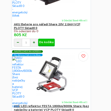
k Odeslání Ihned-48h od 1
AKU Baterie pro nářadí Share 20V 2.0AH VCP
PLOTY Sklad8 0
0 k odeslání do 0
805 Kč
Do košíku
NADROZMĚR NA ADRESU
Na Adresu,Výd.místo,Boxu
k Odeslání Ihned-48h od 1
AKU LED reflektor FESTA 1800lm/6000k Share (bez
nabíječky a baterie) VCP PLOTY Sklad8 0