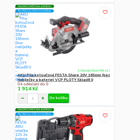
NADROZMĚR NA ADRESU
Na Adresu,Výd.místo,Boxu
k Odeslání Ihned-48h od 1
AKU Pila kotoučová FESTA Share 20V 165mm (bez
nabíječky a baterie) VCP PLOTY Sklad8 0
0 k odeslání do 0
1 914 Kč
Do košíku
NADROZMĚR NA ADRESU
Na Adresu,Výd.místo,Boxu