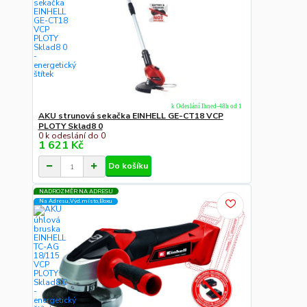
k Odeslání Ihned-48h od 1
AKU strunová sekačka EINHELL GE-CT18 VCP
PLOTY Sklad8 0
0 k odeslání do 0
1 621 Kč
Do košíku
NADROZMĚR NA ADRESU
Na Adresu,Výd.místo,Boxu