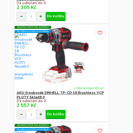
0 k odeslání do 0
2 305 Kč
Do košíku
NADROZMĚR NA ADRESU
Na Adresu,Výd.místo,Boxu
k Odeslání Ihned-48h od 1
AKU šroubovák EINHELL TP-CD 18 Brushless VCP
PLOTY Sklad8 0
0 k odeslání do 0
2 557 Kč
Do košíku
NADROZMĚR NA ADRESU
Na Adresu,Výd.místo,Boxu