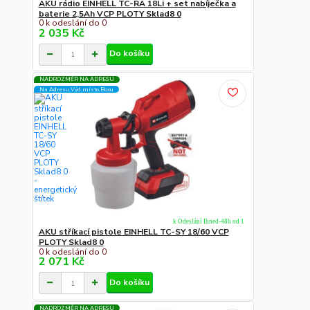
AKU rádio EINHELL TC-RA 18Li + set nabíječka a
baterie 2,5Ah VCP PLOTY Sklad8 0
0 k odeslání do 0
2 035 Kč
Do košíku
NADROZMĚR NA ADRESU
Na Adresu,Výd.místo,Boxu
k Odeslání Ihned-48h od 1
AKU stříkací pistole EINHELL TC-SY 18/60 VCP
PLOTY Sklad8 0
0 k odeslání do 0
2 071 Kč
Do košíku
NADROZMĚR NA ADRESU