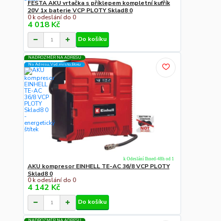
FESTA AKU vrtačka s příklepem kompletní kufřík
20V 1x baterie VCP PLOTY Sklad8 0
0 k odeslání do 0
4 018 Kč
Do košíku
NADROZMĚR NA ADRESU
Na Adresu,Výd.místo,Boxu
k Odeslání Ihned-48h od 1
AKU kompresor EINHELL TE-AC 36/8 VCP PLOTY
Sklad8 0
0 k odeslání do 0
4 142 Kč
Do košíku
NADROZMĚR NA ADRESU