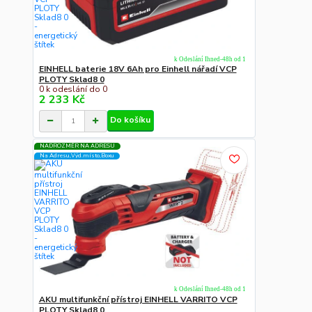
k Odeslání Ihned-48h od 1
EINHELL baterie 18V 6Ah pro Einhell nářadí VCP
PLOTY Sklad8 0
0 k odeslání do 0
2 233 Kč
Do košíku
NADROZMĚR NA ADRESU
Na Adresu,Výd.místo,Boxu
k Odeslání Ihned-48h od 1
AKU multifunkční přístroj EINHELL VARRITO VCP
PLOTY Sklad8 0