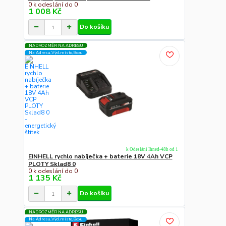
0 k odeslání do 0
1 008 Kč
Do košíku
NADROZMĚR NA ADRESU
Na Adresu,Výd.místo,Boxu
k Odeslání Ihned-48h od 1
EINHELL rychlo nabíječka + baterie 18V 4Ah VCP
PLOTY Sklad8 0
0 k odeslání do 0
1 135 Kč
Do košíku
NADROZMĚR NA ADRESU
Na Adresu,Výd.místo,Boxu