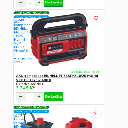
Do košíku
NADROZMĚR NA ADRESU
Na Adresu,Výd.místo,Boxu
k Odeslání Ihned-48h od 1
AKU kompresor EINHELL PRESSITO 18/25 Hybrid
VCP PLOTY Sklad8 0
0 k odeslání do 0
3 349 Kč
Do košíku
NADROZMĚR NA ADRESU
Na Adresu,Výd.místo,Boxu