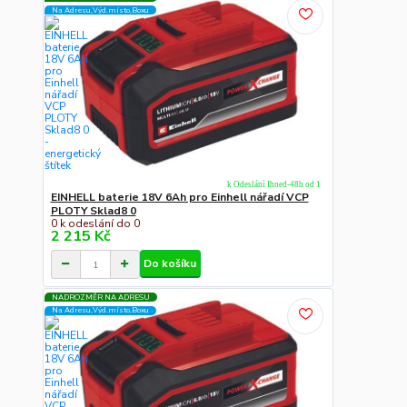
Na Adresu,Výd.místo,Boxu
k Odeslání Ihned-48h od 1
EINHELL baterie 18V 6Ah pro Einhell nářadí VCP
PLOTY Sklad8 0
0 k odeslání do 0
2 215 Kč
Do košíku
NADROZMĚR NA ADRESU
Na Adresu,Výd.místo,Boxu