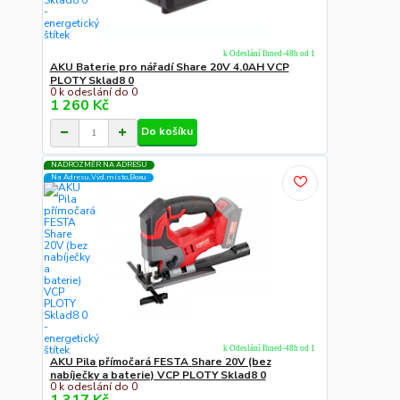
k Odeslání Ihned-48h od 1
AKU Baterie pro nářadí Share 20V 4.0AH VCP
PLOTY Sklad8 0
0 k odeslání do 0
1 260 Kč
Do košíku
NADROZMĚR NA ADRESU
Na Adresu,Výd.místo,Boxu
k Odeslání Ihned-48h od 1
AKU Pila přímočará FESTA Share 20V (bez
nabíječky a baterie) VCP PLOTY Sklad8 0
0 k odeslání do 0
1 317 Kč