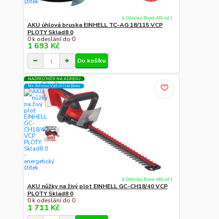
k Odeslání Ihned-48h od 1
AKU úhlová bruska EINHELL TC-AG 18/115 VCP
PLOTY Sklad8 0
0 k odeslání do 0
1 693 Kč
Do košíku
NADROZMĚR NA ADRESU
Na Adresu,Výd.místo,Boxu
k Odeslání Ihned-48h od 1
AKU nůžky na živý plot EINHELL GC-CH18/40 VCP
PLOTY Sklad8 0
0 k odeslání do 0
1 711 Kč