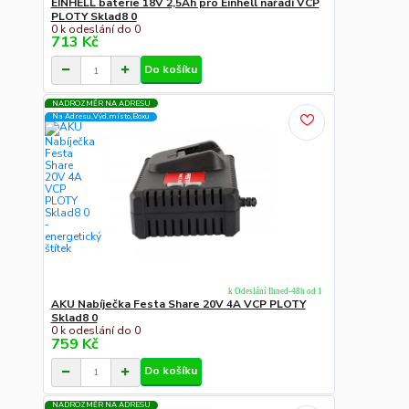
EINHELL baterie 18V 2,5Ah pro Einhell nářadí VCP
PLOTY Sklad8 0
0 k odeslání do 0
713 Kč
Do košíku
NADROZMĚR NA ADRESU
Na Adresu,Výd.místo,Boxu
k Odeslání Ihned-48h od 1
AKU Nabíječka Festa Share 20V 4A VCP PLOTY
Sklad8 0
0 k odeslání do 0
759 Kč
Do košíku
NADROZMĚR NA ADRESU