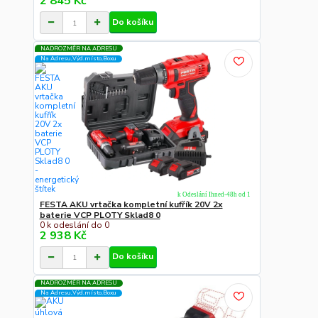
2 845 Kč
Do košíku
NADROZMĚR NA ADRESU
Na Adresu,Výd.místo,Boxu
k Odeslání Ihned-48h od 1
FESTA AKU vrtačka kompletní kufřík 20V 2x
baterie VCP PLOTY Sklad8 0
0 k odeslání do 0
2 938 Kč
Do košíku
NADROZMĚR NA ADRESU
Na Adresu,Výd.místo,Boxu