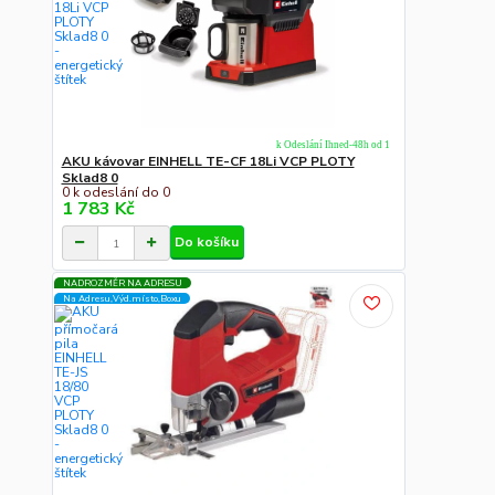
k Odeslání Ihned-48h od 1
AKU kávovar EINHELL TE-CF 18Li VCP PLOTY
Sklad8 0
0 k odeslání do 0
1 783 Kč
Do košíku
NADROZMĚR NA ADRESU
Na Adresu,Výd.místo,Boxu