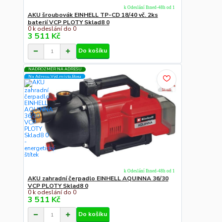
k Odeslání Ihned-48h od 1
AKU šroubovák EINHELL TP-CD 18/40 vč. 2ks
baterií VCP PLOTY Sklad8 0
0 k odeslání do 0
3 511 Kč
Do košíku
NADROZMĚR NA ADRESU
Na Adresu,Výd.místo,Boxu
k Odeslání Ihned-48h od 1
AKU zahradní čerpadlo EINHELL AQUINNA 36/30
VCP PLOTY Sklad8 0
0 k odeslání do 0
3 511 Kč
Do košíku