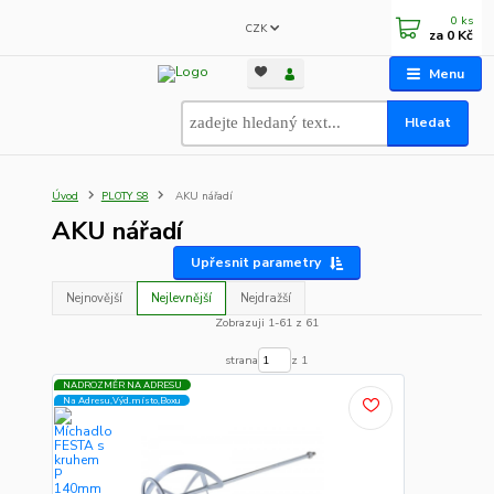
0
ks
CZK
za
0 Kč
Menu
Hledat
Úvod
PLOTY S8
AKU nářadí
AKU nářadí
Upřesnit parametry
Nejnovější
Nejlevnější
Nejdražší
Zobrazuji 1-61 z 61
strana
z 1
NADROZMĚR NA ADRESU
Na Adresu,Výd.místo,Boxu