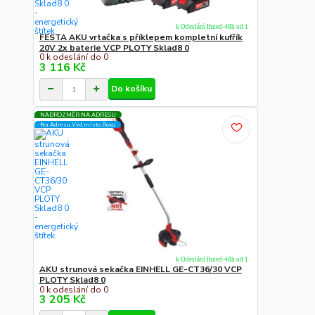
k Odeslání Ihned-48h od 1
FESTA AKU vrtačka s příklepem kompletní kufřík
20V 2x baterie VCP PLOTY Sklad8 0
0 k odeslání do 0
3 116 Kč
Do košíku
NADROZMĚR NA ADRESU
Na Adresu,Výd.místo,Boxu
k Odeslání Ihned-48h od 1
AKU strunová sekačka EINHELL GE-CT36/30 VCP
PLOTY Sklad8 0
0 k odeslání do 0
3 205 Kč