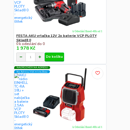
k Odeslání Ihned-48h od 1
FESTA AKU vrtačka 12V 2x baterie VCP PLOTY
Sklad8 0
0 k odeslání do 0
1 978 Kč
Do košíku
NADROZMĚR NA ADRESU
Na Adresu,Výd.místo,Boxu
k Odeslání Ihned-48h od 1