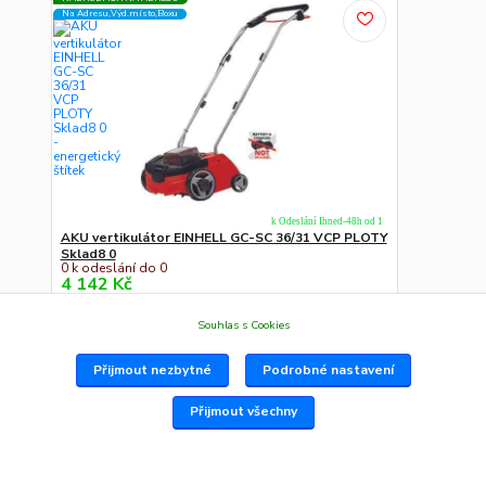
Na Adresu,Výd.místo,Boxu
k Odeslání Ihned-48h od 1
AKU vertikulátor EINHELL GC-SC 36/31 VCP PLOTY
Sklad8 0
0 k odeslání do 0
4 142 Kč
Do košíku
Souhlas s Cookies
NADROZMĚR NA ADRESU
Přijmout nezbytné
Podrobné nastavení
Na Adresu,Výd.místo,Boxu
Přijmout všechny