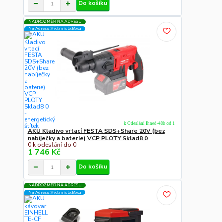
Do košíku
NADROZMĚR NA ADRESU
Na Adresu,Výd.místo,Boxu
k Odeslání Ihned-48h od 1
AKU Kladivo vrtací FESTA SDS+Share 20V (bez
nabíječky a baterie) VCP PLOTY Sklad8 0
0 k odeslání do 0
1 746 Kč
Do košíku
NADROZMĚR NA ADRESU
Na Adresu,Výd.místo,Boxu