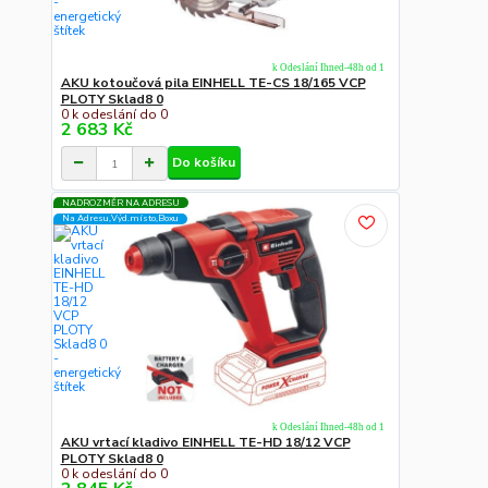
k Odeslání Ihned-48h od 1
AKU kotoučová pila EINHELL TE-CS 18/165 VCP
PLOTY Sklad8 0
0 k odeslání do 0
2 683 Kč
Do košíku
NADROZMĚR NA ADRESU
Na Adresu,Výd.místo,Boxu
k Odeslání Ihned-48h od 1
AKU vrtací kladivo EINHELL TE-HD 18/12 VCP
PLOTY Sklad8 0
0 k odeslání do 0