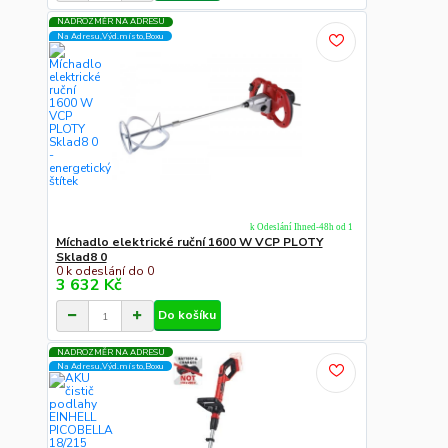
NADROZMĚR NA ADRESU
Na Adresu,Výd.místo,Boxu
k Odeslání Ihned-48h od 1
Míchadlo elektrické ruční 1600 W VCP PLOTY
Sklad8 0
0 k odeslání do 0
3 632 Kč
Do košíku
NADROZMĚR NA ADRESU
Na Adresu,Výd.místo,Boxu