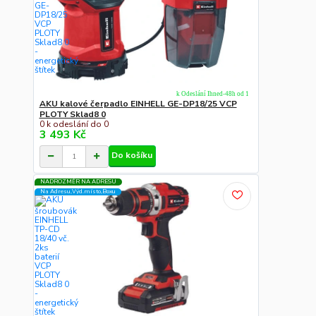
k Odeslání Ihned-48h od 1
AKU kalové čerpadlo EINHELL GE-DP18/25 VCP
PLOTY Sklad8 0
0 k odeslání do 0
3 493 Kč
Do košíku
NADROZMĚR NA ADRESU
Na Adresu,Výd.místo,Boxu