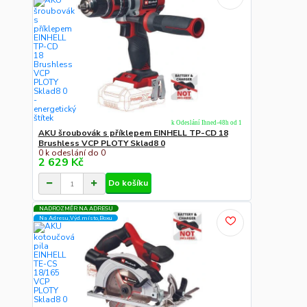
k Odeslání Ihned-48h od 1
AKU šroubovák s příklepem EINHELL TP-CD 18
Brushless VCP PLOTY Sklad8 0
0 k odeslání do 0
2 629 Kč
Do košíku
NADROZMĚR NA ADRESU
Na Adresu,Výd.místo,Boxu