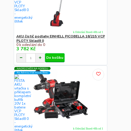
k Odeslání Ihned-48h od 1
AKU čistič podlahy EINHELL PICOBELLA 18/215 VCP
PLOTY Sklad8 0
0 k odeslání do 0
3 782 Kč
Do košíku
NADROZMĚR NA ADRESU
Na Adresu,Výd.místo,Boxu
k Odeslání Ihned-48h od 1