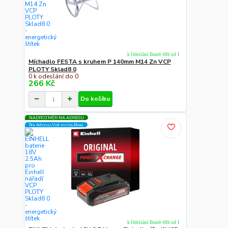
k Odeslání Ihned-48h od 1
Míchadlo FESTA s kruhem P 140mm M14 Zn VCP
PLOTY Sklad8 0
0 k odeslání do 0
266 Kč
Do košíku
NADROZMĚR NA ADRESU
Na Adresu,Výd.místo,Boxu
k Odeslání Ihned-48h od 1