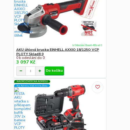
k Odeslání Ihned-48h od 1
AKU úhlová bruska EINHELL AXXIO 18/125Q VCP
PLOTY Sklad8 0
0 k odeslání do 0
3 097 Kč
Do košíku
NADROZMĚR NA ADRESU
Na Adresu,Výd.místo,Boxu