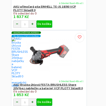
k Odeslání Ihned-48h od 1
AKU přímočará pila EINHELL TE-JS 18/80 VCP
PLOTY Sklad8 0
0 k odeslání do 0
1 837 Kč
Do košíku
NADROZMĚR NA ADRESU
Na Adresu,Výd.místo,Boxu
k Odeslání Ihned-48h od 1
AKU Bruska úhlová FESTA BRUSHLESS Share
20V(bez nabíječky a baterie) VCP PLOTY Sklad8 0
0 k odeslání do 0
1 853 Kč
Do košíku