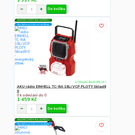
Do košíku
NADROZMĚR NA ADRESU
Na Adresu,Výd.místo,Boxu
k Odeslání Ihned-48h od 1
AKU rádio EINHELL TC-RA 18Li VCP PLOTY Sklad8
0
0 k odeslání do 0
1 459 Kč
Do košíku
NADROZMĚR NA ADRESU
Na Adresu,Výd.místo,Boxu