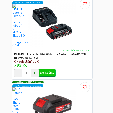
Na Adresu,Výd.místo,Boxu
k Odeslání Ihned-48h od 1
EINHELL baterie 18V 6Ah pro Einhell nářadí VCP
PLOTY Sklad8 0
0 k odeslání do 0
793 Kč
Do košíku
NADROZMĚR NA ADRESU
Na Adresu,Výd.místo,Boxu