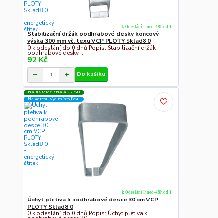
k Odeslání Ihned-48h od 1
Stabilizační držák podhrabové desky koncový
výska 300 mm vč. texu VCP PLOTY Sklad8 0
0 k odeslání do 0 dnů Popis: Stabilizační držák
podhrabové desky ...
92 Kč
Do košíku
NADROZMĚR NA ADRESU
Na Adresu,Výd.místo,Boxu
k Odeslání Ihned-48h od 1
Úchyt pletiva k podhrabové desce 30 cm VCP
PLOTY Sklad8 0
0 k odeslání do 0 dnů Popis: Úchyt pletiva k