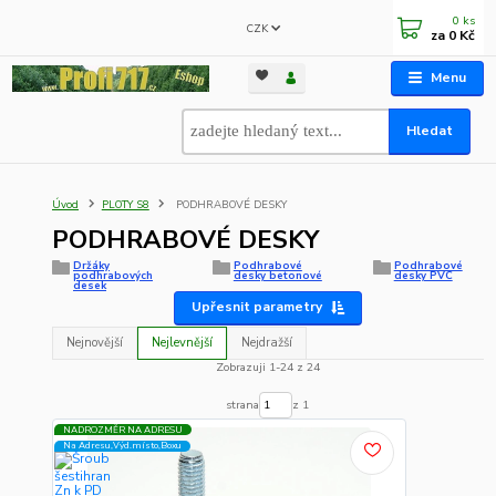
0
ks
CZK
za
0 Kč
Menu
Hledat
Úvod
PLOTY S8
PODHRABOVÉ DESKY
PODHRABOVÉ DESKY
Držáky
Podhrabové
Podhrabové
podhrabových
desky betonové
desky PVC
desek
Upřesnit parametry
Nejnovější
Nejlevnější
Nejdražší
Zobrazuji 1-24 z 24
strana
z 1
NADROZMĚR NA ADRESU
Na Adresu,Výd.místo,Boxu