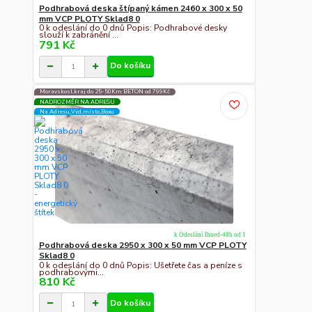
Podhrabová deska štípaný kámen 2460 x 300 x 50
mm VCP PLOTY Sklad8 0
0 k odeslání do 0 dnů Popis: Podhrabové desky
slouží k zabránění ...
791 Kč
Do košíku
Moravskosl.kraj do 25-50Km BETON od 799Kč
NADROZMĚR NA ADRESU
Na Adresu,Výd.místo,Boxu
k Odeslání Ihned-48h od 1
Podhrabová deska 2950 x 300 x 50 mm VCP PLOTY
Sklad8 0
0 k odeslání do 0 dnů Popis: Ušetřete čas a peníze s
podhrabovými...
810 Kč
Do košíku