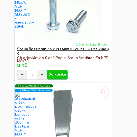
k Odeslání Ihned-48h od 1
Šroub šestihran Zn k PD M8x70 VCP PLOTY Sklad8
0
0 k odeslání do 0 dnů Popis: Šroub šestihran Zn k PD
M8x70
8 Kč
Do košíku
NADROZMĚR NA ADRESU
Na Adresu,Výd.místo,Boxu