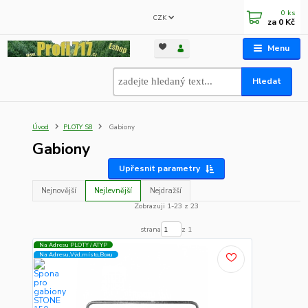
0
ks
CZK
za
0 Kč
Menu
Hledat
Úvod
PLOTY S8
Gabiony
Gabiony
Upřesnit parametry
Nejnovější
Nejlevnější
Nejdražší
Zobrazuji 1-23 z 23
strana
z 1
Na Adresu PLOTY / ATYP
Na Adresu,Výd.místo,Boxu