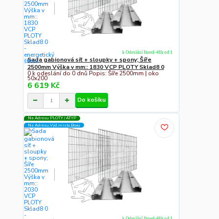
k Odeslání Ihned-48h od 1
Sada gabionová síť + sloupky + spony; Šíře
2500mm Výška v mm:: 1830 VCP PLOTY Sklad8 0
0 k odeslání do 0 dnů Popis: Šíře 2500mm | oko
50x200
6 619 Kč
Do košíku
Na Adresu PLOTY / ATYP
Na Adresu,Výd.místo,Boxu
k Odeslání Ihned-48h od 1