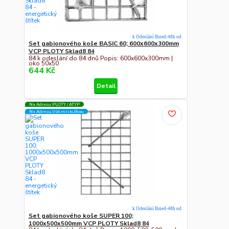
k Odeslání Ihned-48h od
Set gabionového koše BASIC 60; 600x600x300mm
VCP PLOTY Sklad8 84
84 k odeslání do 84 dnů Popis: 600x600x300mm |
oko 50x50
644 Kč
Detail
Na Adresu PLOTY / ATYP
Na Adresu,Výd.místo,Boxu
k Odeslání Ihned-48h od
Set gabionového koše SUPER 100;
1000x500x500mm VCP PLOTY Sklad8 84