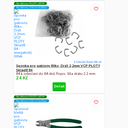
Na Adresu PLOTY / ATYP
Na Adresu,Výd.místo,Boxu
k Odeslání Ihned-48h od
Sponka pro gabiony 80ks; Drát 2,2mm VCP PLOTY
Sklad8 84
84 k odeslání do 84 dnů Popis: Síla drátu 2,2 mm
24 Kč
Detail
Na Adresu PLOTY / ATYP
Na Adresu,Výd.místo,Boxu