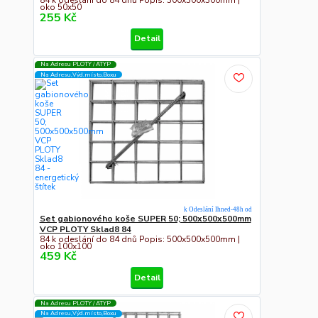
84 k odeslání do 84 dnů Popis: 300x300x300mm |
oko 50x50
255 Kč
Detail
Na Adresu PLOTY / ATYP
Na Adresu,Výd.místo,Boxu
k Odeslání Ihned-48h od
Set gabionového koše SUPER 50; 500x500x500mm
VCP PLOTY Sklad8 84
84 k odeslání do 84 dnů Popis: 500x500x500mm |
oko 100x100
459 Kč
Detail
Na Adresu PLOTY / ATYP
Na Adresu,Výd.místo,Boxu