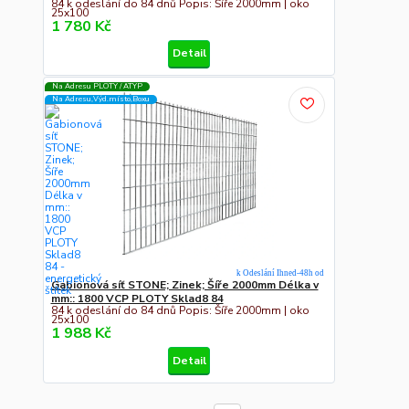
84 k odeslání do 84 dnů Popis: Šíře 2000mm | oko
25x100
1 780 Kč
Detail
Na Adresu PLOTY / ATYP
Na Adresu,Výd.místo,Boxu
k Odeslání Ihned-48h od
Gabionová síť STONE; Zinek; Šíře 2000mm Délka v
mm:: 1800 VCP PLOTY Sklad8 84
84 k odeslání do 84 dnů Popis: Šíře 2000mm | oko
25x100
1 988 Kč
Detail