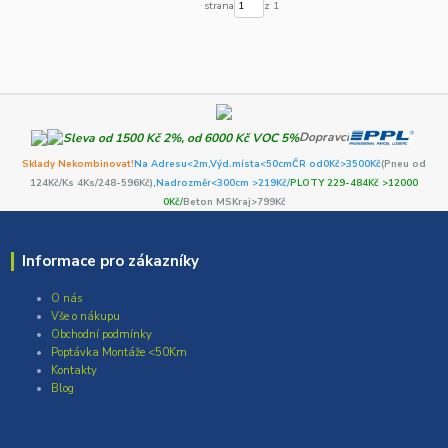
strana
z 1
Dopravci
Sklady Nekombinovat!
Na Adresu<2m,
Výd.místa<50cm
ČR od0Kč
>3500Kč
(Pneu od
124Kč/Ks 4Ks/248-596Kč)
,Nadrozměr<300cm >219Kč/
PLOTY 229-484Kč >12000
0Kč/
Beton MSKraj>799Kč
Informace pro zákazníky
O nás
Vše o nákupu
Obchodní podmínky
Poptávka Montáže <50Km
Kontakty
Blog