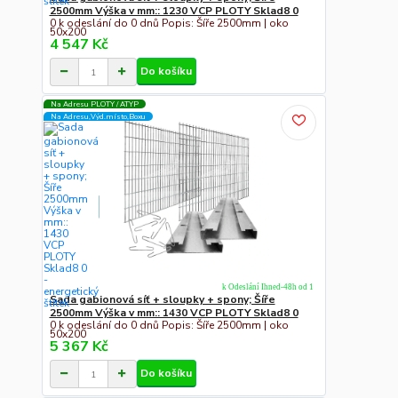
2500mm Výška v mm:: 1230 VCP PLOTY Sklad8 0
0 k odeslání do 0 dnů Popis: Šíře 2500mm | oko
50x200
4 547 Kč
Do košíku
Na Adresu PLOTY / ATYP
Na Adresu,Výd.místo,Boxu
k Odeslání Ihned-48h od 1
Sada gabionová síť + sloupky + spony; Šíře
2500mm Výška v mm:: 1430 VCP PLOTY Sklad8 0
0 k odeslání do 0 dnů Popis: Šíře 2500mm | oko
50x200
5 367 Kč
Do košíku