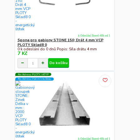
k Odeslání Ihned-48h od 1
Spona pro gabiony STONE 150; Drát 4 mm VCP
PLOTY Sklad8 0
0 k odeslání do 0 dnů Popis: Síla drátu 4 mm
7 Kč
Do košíku
Na Adresu PLOTY / ATYP
Na Adresu,Výd.místo,Boxu
k Odeslání Ihned-48h od 1