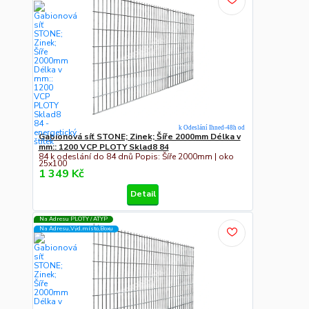
k Odeslání Ihned-48h od
Gabionová síť STONE; Zinek; Šíře 2000mm Délka v
mm:: 1200 VCP PLOTY Sklad8 84
84 k odeslání do 84 dnů Popis: Šíře 2000mm | oko
25x100
1 349 Kč
Detail
Na Adresu PLOTY / ATYP
Na Adresu,Výd.místo,Boxu