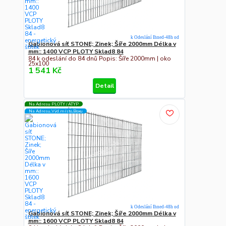
k Odeslání Ihned-48h od
Gabionová síť STONE; Zinek; Šíře 2000mm Délka v
mm:: 1400 VCP PLOTY Sklad8 84
84 k odeslání do 84 dnů Popis: Šíře 2000mm | oko
25x100
1 541 Kč
Detail
Na Adresu PLOTY / ATYP
Na Adresu,Výd.místo,Boxu
k Odeslání Ihned-48h od
Gabionová síť STONE; Zinek; Šíře 2000mm Délka v
mm:: 1600 VCP PLOTY Sklad8 84