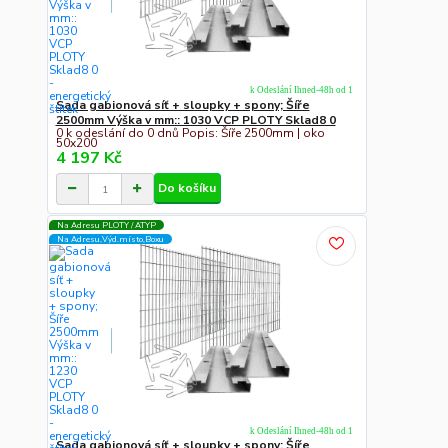
k Odeslání Ihned-48h od 1
Sada gabionová síť + sloupky + spony; Šíře
2500mm Výška v mm:: 1030 VCP PLOTY Sklad8 0
0 k odeslání do 0 dnů Popis: Šíře 2500mm | oko
50x200
4 197 Kč
Do košíku
Na Adresu PLOTY / ATYP
Na Adresu,Výd.místo,Boxu
k Odeslání Ihned-48h od 1
Sada gabionová síť + sloupky + spony; Šíře