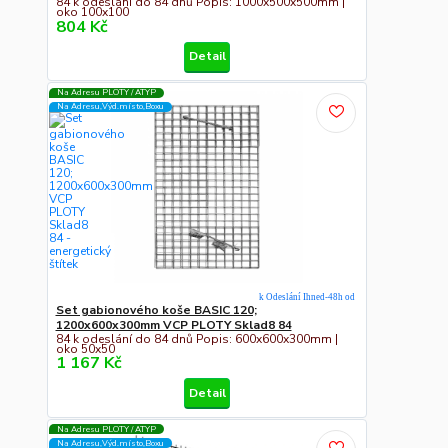
84 k odeslání do 84 dnů Popis: 1000x500x500mm |
oko 100x100
804 Kč
Detail
Na Adresu PLOTY / ATYP
Na Adresu,Výd.místo,Boxu
k Odeslání Ihned-48h od
Set gabionového koše BASIC 120;
1200x600x300mm VCP PLOTY Sklad8 84
84 k odeslání do 84 dnů Popis: 600x600x300mm |
oko 50x50
1 167 Kč
Detail
Na Adresu PLOTY / ATYP
Na Adresu,Výd.místo,Boxu