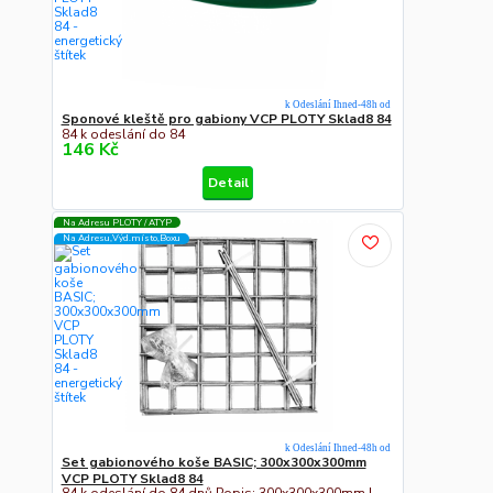
k Odeslání Ihned-48h od
Sponové kleště pro gabiony VCP PLOTY Sklad8 84
84 k odeslání do 84
146 Kč
Detail
Na Adresu PLOTY / ATYP
Na Adresu,Výd.místo,Boxu
k Odeslání Ihned-48h od
Set gabionového koše BASIC; 300x300x300mm
VCP PLOTY Sklad8 84