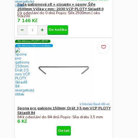
Sada gabionová síť + sloupky + spony; Šíře
2500mm Výška v mm:: 2030 VCP PLOTY Sklad8 0
0 k odeslání do 0 dnů Popis: Šíře 2500mm | oko
50x200
7 146 Kč
Do košíku
Na Adresu PLOTY / ATYP
Na Adresu,Výd.místo,Boxu
k Odeslání Ihned-48h od
Spona pro gabiony 150mm; Drát 3,5 mm VCP PLOTY
Sklad8 84
84 k odeslání do 84 dnů Popis: Síla drátu 3,5 mm
6 Kč
Detail