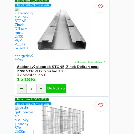
Na Adresu PLOTY / ATYP
Na Adresu,Výd.místo,Boxu
k Odeslání Ihned-48h od 1
Gabionový sloupek STONE; Zinek Délka v mm::
2700 VCP PLOTY Sklad8 0
0 k odeslání do 0
1 318 Kč
Do košíku
Na Adresu PLOTY / ATYP
Na Adresu,Výd.místo,Boxu