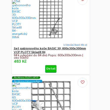
k Odeslání Ihned-48h od
Set gabionového koše BASIC 30; 600x300x300mm
VCP PLOTY Sklad8 84
84 k odeslání do 84 dnů Popis: 600x300x300mm |
oko 50x50
483 Kč
Detail
Na Adresu PLOTY / ATYP
Na Adresu,Výd.místo,Boxu