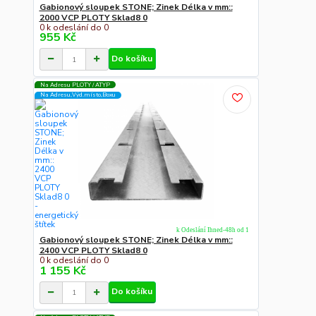
Gabionový sloupek STONE; Zinek Délka v mm::
2000 VCP PLOTY Sklad8 0
0 k odeslání do 0
955 Kč
Do košíku
Na Adresu PLOTY / ATYP
Na Adresu,Výd.místo,Boxu
k Odeslání Ihned-48h od 1
Gabionový sloupek STONE; Zinek Délka v mm::
2400 VCP PLOTY Sklad8 0
0 k odeslání do 0
1 155 Kč
Do košíku