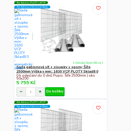
Na Adresu PLOTY / ATYP
Na Adresu,Výd.místo,Boxu
k Odeslání Ihned-48h od 1
Sada gabionová síť + sloupky + spony; Šíře
2500mm Výška v mm:: 1630 VCP PLOTY Sklad8 0
0 k odeslání do 0 dnů Popis: Šíře 2500mm | oko
50x200
5 755 Kč
Do košíku
Na Adresu PLOTY / ATYP
Na Adresu,Výd.místo,Boxu