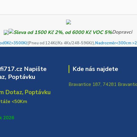
Dopravci
od0Kč
>3500Kč
(Pneu od 124Kč/Ks 4Ks/248-596Kč)
,Nadrozměr<300cm >2
i717.cz Napište
Kde nás najdete
z, Poptávku
Bravantice 187, 74281 Bravanti
m Dotaz, Poptávku
ntáže <50Km
k 2026