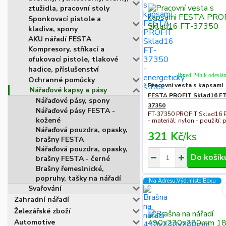
ztužidla, pracovní stoly
Sponkovací pistole a
kladiva, spony
AKU nářadí FESTA
Kompresory, stříkací a
ofukovací pistole, tlakové
hadice, příslušenství
Ihned-24h k odeslán
Ochranné pomůcky
Pracovní vesta s kapsami
Nářaďové kapsy a pásy
FESTA PROFIT Sklad16 F
Nářaďové pásy, spony
37350
Nářaďové pásy FESTA -
FT-37350 PROFIT Sklad16 
kožené
- materiál: nylon - použití: p
Nářaďová pouzdra, opasky,
321 Kč
/
ks
brašny FESTA
Nářaďová pouzdra, opasky,
Do košík
brašny FESTA - černé
Brašny řemeslnické,
popruhy, tašky na nářadí
Na Adresu,Výd.místo,Boxu
Svařování
Zahradní nářadí
Železářské zboží
Automotive