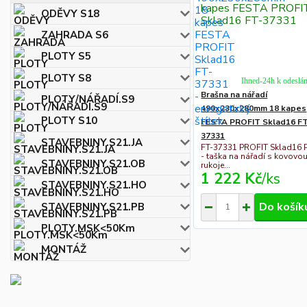
ODĚVY S18
ZAHRADA S6
PLOTY S5
PLOTY S8
Ihned-24h k odeslán
Brašna na nářadí
PLOTY/NÁŘADÍ.S9
490x230x280mm 18 kapes
PLOTY S10
FESTA PROFIT Sklad16 F
37331
STAVEBNINY.S21.JA
FT-37331 PROFIT Sklad16 
- taška na nářadí s kovovo
STAVEBNINY.S21.OB
rukoje...
1 222 Kč
/
ks
STAVEBNINY.S21.HO
Do košík
STAVEBNINY.S21.PB
PLOTY.MSK<50Km
MONTÁŽ