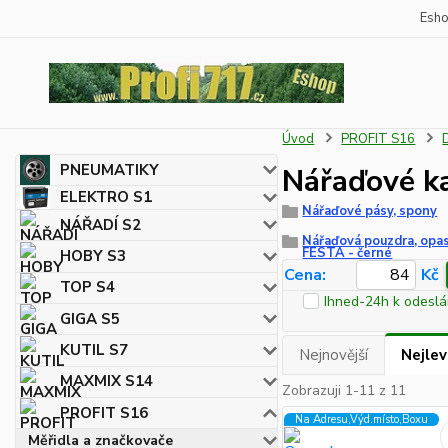
Esh
Úvod
PROFIT S16
PNEUMATIKY
Nářaďové k
ELEKTRO S1
Nářaďové pásy, spony
NÁŘADÍ S2
Nářaďová pouzdra, opas
FESTA - černé
HOBY S3
Cena:
Kč
TOP S4
Ihned-24h k odeslá
GIGA S5
KUTIL S7
Nejnovější
Nejlev
MAXMIX S14
Zobrazuji 1-11 z 11
PROFIT S16
Na Adresu,Výd.místo,Boxu
Měřidla a značkovače