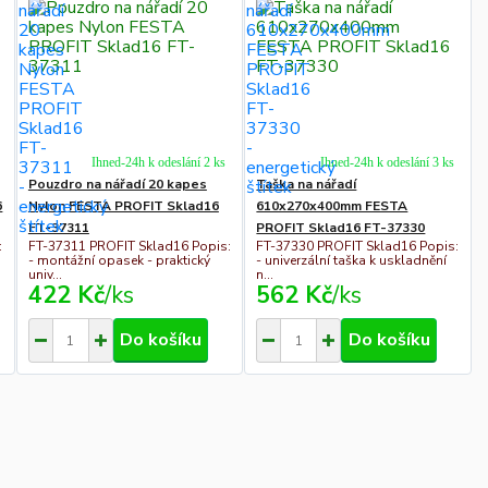
Ihned-24h k odeslání 2 ks
Ihned-24h k odeslání 3 ks
Pouzdro na nářadí 20 kapes
Taška na nářadí
6
Nylon FESTA PROFIT Sklad16
610x270x400mm FESTA
FT-37311
PROFIT Sklad16 FT-37330
:
FT-37311 PROFIT Sklad16 Popis:
FT-37330 PROFIT Sklad16 Popis:
- montážní opasek - praktický
- univerzální taška k uskladnění
univ...
n...
422 Kč
/
ks
562 Kč
/
ks
Do košíku
Do košíku