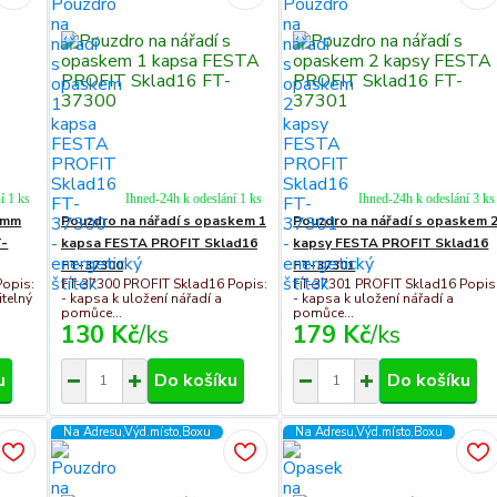
í 1 ks
Ihned-24h k odeslání 1 ks
Ihned-24h k odeslání 3 ks
0mm
Pouzdro na nářadí s opaskem 1
Pouzdro na nářadí s opaskem 
T-
kapsa FESTA PROFIT Sklad16
kapsy FESTA PROFIT Sklad16
FT-37300
FT-37301
Popis:
FT-37300 PROFIT Sklad16 Popis:
FT-37301 PROFIT Sklad16 Popis
itelný
- kapsa k uložení nářadí a
- kapsa k uložení nářadí a
pomůce...
pomůce...
130 Kč
/
ks
179 Kč
/
ks
u
Do košíku
Do košíku
Na Adresu,Výd.místo,Boxu
Na Adresu,Výd.místo,Boxu