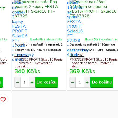
í 1 ks
Ihned-24h k odeslání 3 ks
Ihned-24h k odeslání 1 ks
Pouzdro na nářadí na opasek 2
Opasek na nářadí 1450mm se
T-
kapsy FESTA PROFIT Sklad16
sponou FESTA PROFIT Sklad1
FT-37325
FT-37328
Popis:
FT-37325 PROFIT Sklad16 Popis:
FT-37328 PROFIT Sklad16 Popis
rakt...
- univerzální - uchycení na
- opasek na nářadí - materiál
opasek...
nylo...
340 Kč
/
ks
369 Kč
/
ks
u
Do košíku
Do košíku