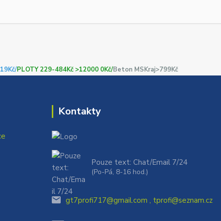
19Kč/
PLOTY 229-484Kč >12000 0Kč/
Beton MSKraj>799Kč
Kontakty
ce
Pouze text: Chat/Email 7/24
(Po-Pá, 8-16 hod.)
gt7profi717@gmail.com , tprofi@seznam.cz