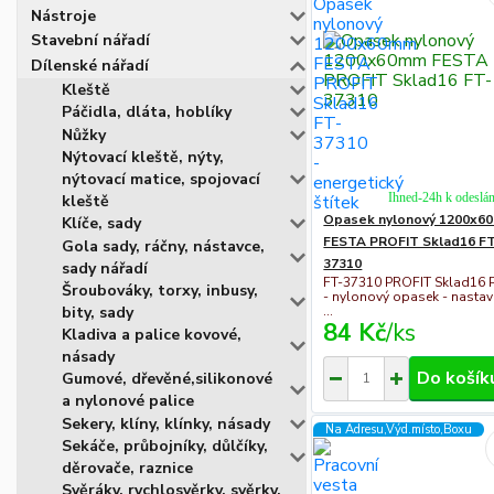
Nástroje
Stavební nářadí
Dílenské nářadí
Kleště
Páčidla, dláta, hoblíky
Nůžky
Nýtovací kleště, nýty,
nýtovací matice, spojovací
Ihned-24h k odeslán
kleště
Opasek nylonový 1200x6
Klíče, sady
FESTA PROFIT Sklad16 F
Gola sady, ráčny, nástavce,
37310
sady nářadí
FT-37310 PROFIT Sklad16 
Šroubováky, torxy, inbusy,
- nylonový opasek - nastav
bity, sady
...
84 Kč
/
ks
Kladiva a palice kovové,
násady
Do košík
Gumové, dřevěné,silikonové
a nylonové palice
Sekery, klíny, klínky, násady
Na Adresu,Výd.místo,Boxu
Sekáče, průbojníky, důlčíky,
děrovače, raznice
Svěráky, rychlosvěrky, svěrky,