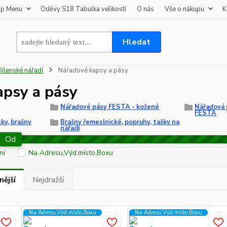
op Menu
Oděvy S18 Tabulka velikostí
O nás
Vše o nákupu
K
Hledat
Dílenské nářadí
Nářaďové kapsy a pásy
apsy a pásy
Nářaďové pásy FESTA - kožené
Nářaďová 
FESTA
ky, brašny
Brašny řemeslnické, popruhy, tašky na
nářadí
Od
ní
Na Adresu,Výd.místo,Boxu
nější
Nejdražší
Na Adresu,Výd.místo,Boxu
Na Adresu,Výd.místo,Boxu