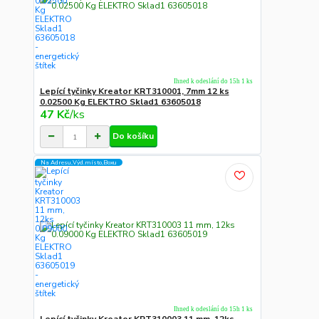
Ihned k odeslání do 15h 1 ks
Lepící tyčinky Kreator KRT310001, 7mm 12 ks
0.02500 Kg ELEKTRO Sklad1 63605018
47 Kč
/
ks
Do košíku
Na Adresu,Výd.místo,Boxu
Ihned k odeslání do 15h 1 ks