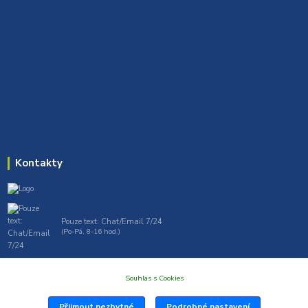
Kontakty
Pouze text: Chat/Email 7/24
(Po-Pá, 8-16 hod.)
gt7profi717@gmail.com , tprofi@seznam.cz
Souhlas s Cookies
Přijmout nezbytné
Podrobné nastavení