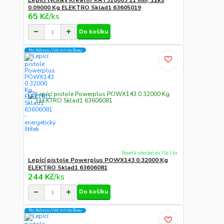
Lepící tyčinky Kreator KRT310003 11 mm, 12ks
0.09000 Kg ELEKTRO Sklad1 63605019
65 Kč
/
ks
Do košíku
Na Adresu,Výd.místo,Boxu
Ihned k odeslání do 15h 1 ks
Lepící pistole Powerplus POWX143 0.32000 Kg
ELEKTRO Sklad1 63606081
244 Kč
/
ks
Do košíku
Na Adresu,Výd.místo,Boxu