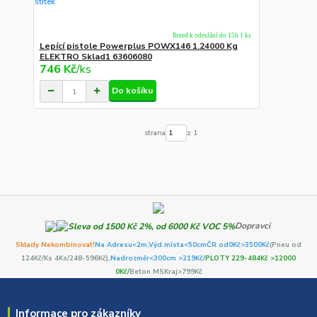
Ihned k odeslání do 15h 1 ks
Lepící pistole Powerplus POWX146 1.24000 Kg
ELEKTRO Sklad1 63606080
746 Kč
/
ks
Do košíku
strana
z 1
Dopravci
Sklady Nekombinovat!
Na Adresu<2m,
Výd.místa<50cm
ČR od0Kč
>3500Kč
(Pneu od
124Kč/Ks 4Ks/248-596Kč)
,Nadrozměr<300cm >219Kč/
PLOTY 229-484Kč >12000
0Kč/
Beton MSKraj>799Kč
Informace pro zákazníky