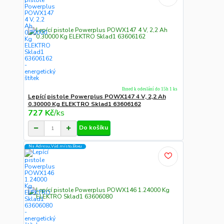
Ihned k odeslání do 15h 1 ks
Lepící pistole Powerplus POWX147 4 V, 2,2 Ah
0.30000 Kg ELEKTRO Sklad1 63606162
727 Kč
/
ks
Do košíku
Na Adresu,Výd.místo,Boxu