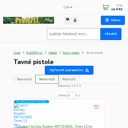
0
ks
CZK
za
0 Kč
Menu
Hledat
Úvod
ELEKTRO S1
Nářadí
Ruční nářadí
Tavné pistole
Tavné pistole
Upřesnit parametry
Nejnovější
Nejlevnější
Nejdražší
Zobrazuji 1-5 z 5
strana
z 1
Na Adresu,Výd.místo,Boxu