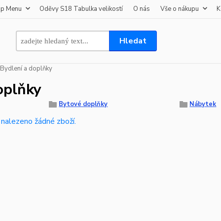
op Menu
Oděvy S18 Tabulka velikostí
O nás
Vše o nákupu
K
Hledat
Bydlení a doplňky
oplňky
Bytové doplňky
Nábytek
 nalezeno žádné zboží.