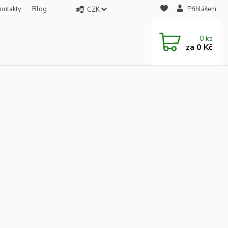
ontakty
Blog
Přihlášení
CZK
0
ks
za
0 Kč