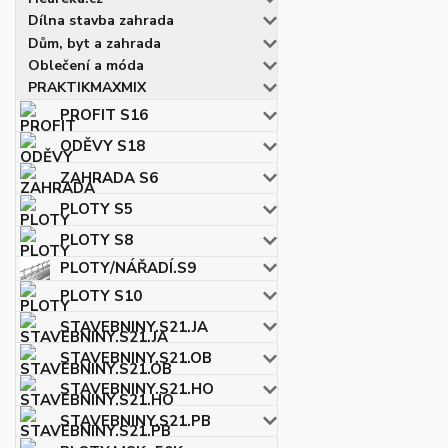
Dílna stavba zahrada
Dům, byt a zahrada
Oblečení a móda
PRAKTIKMAXMIX
PROFIT S16
ODĚVY S18
ZAHRADA S6
PLOTY S5
PLOTY S8
PLOTY/NÁŘADÍ.S9
PLOTY S10
STAVEBNINY.S21.JA
STAVEBNINY.S21.OB
STAVEBNINY.S21.HO
STAVEBNINY.S21.PB