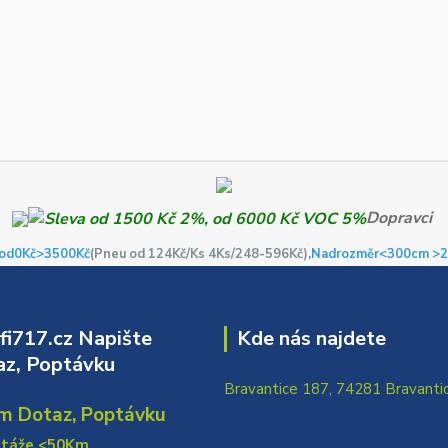
Dopravci
od0Kč
>3500Kč
(Pneu od 124Kč/Ks 4Ks/248-596Kč)
,Nadrozměr<300cm >2
i717.cz Napište
Kde nás najdete
z, Poptávku
Bravantice 187, 74281 Bravanti
m Dotaz, Poptávku
ntáže <50Km