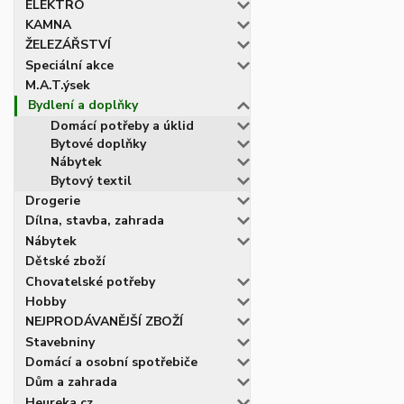
ELEKTRO
KAMNA
ŽELEZÁŘSTVÍ
Speciální akce
M.A.T.ýsek
Bydlení a doplňky
Domácí potřeby a úklid
Bytové doplňky
Nábytek
Bytový textil
Drogerie
Dílna, stavba, zahrada
Nábytek
Dětské zboží
Chovatelské potřeby
Hobby
NEJPRODÁVANĚJŠÍ ZBOŽÍ
Stavebniny
Domácí a osobní spotřebiče
Dům a zahrada
Heureka.cz