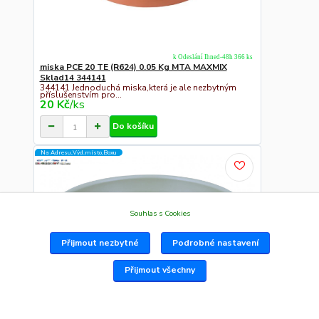
k Odeslání Ihned-48h 366 ks
miska PCE 20 TE (R624) 0.05 Kg MTA MAXMIX
Sklad14 344141
344141 Jednoduchá miska,která je ale nezbytným
příslušenstvím pro...
20 Kč
/
ks
Do košíku
Na Adresu,Výd.místo,Boxu
Souhlas s Cookies
Přijmout nezbytné
Podrobné nastavení
Přijmout všechny
k Odeslání Ihned-48h 30 ks
miska pod květináč SAKURA MODERN pr.22cm ZE