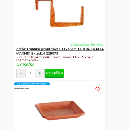
k Odeslání Ihned-48h 116 ks
držák truhlíků profil závěs 11x15cm TE 0.04 Kg MTA
MAXMIX Sklad14 225073
225073 Držák truhlíků profil závěs 11 x 15 cm, TE.
rozměr = výšk...
17 Kč
/
ks
Do košíku
Na Adresu,Výd.místo,Boxu