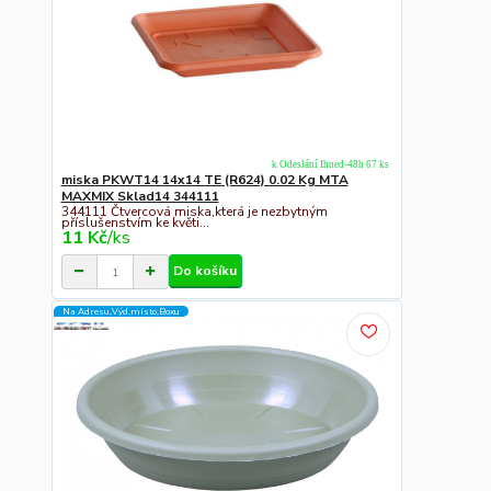
k Odeslání Ihned-48h 67 ks
miska PKWT14 14x14 TE (R624) 0.02 Kg MTA
MAXMIX Sklad14 344111
344111 Čtvercová miska,která je nezbytným
příslušenstvím ke květi...
11 Kč
/
ks
Do košíku
Na Adresu,Výd.místo,Boxu