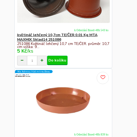
k Odeslání Ihned-48h 543 ks
květináč lehčený 10,7cm TE/ČER 0.01 Kg MTA
MAXMIX Sklad14 251086
251086 Květináč lehčený 10,7 cm TE/ČER. průměr: 10,7
cm výška: 9...
5 Kč
/
ks
Do košíku
Na Adresu,Výd.místo,Boxu
k Odeslání Ihned-48h 839 ks