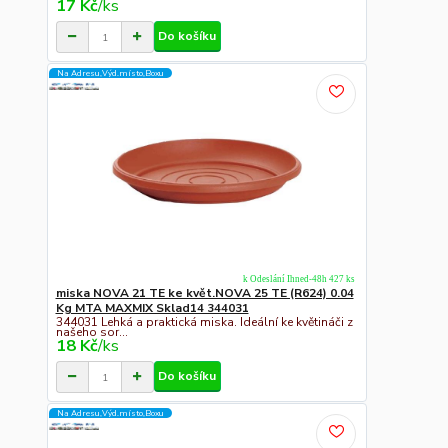
17 Kč
/
ks
Do košíku
Na Adresu,Výd.místo,Boxu
k Odeslání Ihned-48h 427 ks
miska NOVA 21 TE ke květ.NOVA 25 TE (R624) 0.04
Kg MTA MAXMIX Sklad14 344031
344031 Lehká a praktická miska. Ideální ke květináči z
našeho sor...
18 Kč
/
ks
Do košíku
Na Adresu,Výd.místo,Boxu