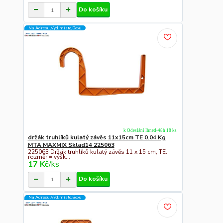
Do košíku
Na Adresu,Výd.místo,Boxu
k Odeslání Ihned-48h 18 ks
držák truhlíků kulatý závěs 11x15cm TE 0.04 Kg
MTA MAXMIX Sklad14 225063
225063 Držák truhlíků kulatý závěs 11 x 15 cm, TE.
rozměr = výšk...
17 Kč
/
ks
Do košíku
Na Adresu,Výd.místo,Boxu