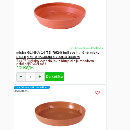
k Odeslání Ihned-48h 375 ks
miska GLINKA 14 TE (R624) imitace hliněné misky
0.03 Kg MTA MAXMIX Sklad14 344079
344079 Miska vypadá jak z hlíny, ale je mnohem
odolnější vůči poš...
12 Kč
/
ks
Do košíku
Na Adresu,Výd.místo,Boxu