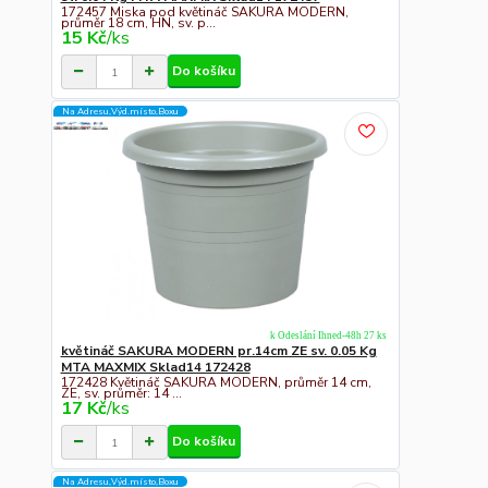
172457 Miska pod květináč SAKURA MODERN,
průměr 18 cm, HN, sv. p...
15 Kč
/
ks
Do košíku
Na Adresu,Výd.místo,Boxu
k Odeslání Ihned-48h 27 ks
květináč SAKURA MODERN pr.14cm ZE sv. 0.05 Kg
MTA MAXMIX Sklad14 172428
172428 Květináč SAKURA MODERN, průměr 14 cm,
ZE, sv. průměr: 14 ...
17 Kč
/
ks
Do košíku
Na Adresu,Výd.místo,Boxu