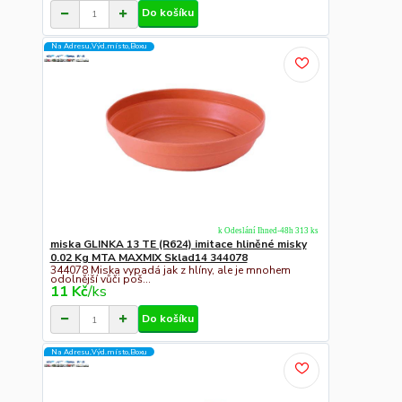
Do košíku
Na Adresu,Výd.místo,Boxu
k Odeslání Ihned-48h 313 ks
miska GLINKA 13 TE (R624) imitace hliněné misky
0.02 Kg MTA MAXMIX Sklad14 344078
344078 Miska vypadá jak z hlíny, ale je mnohem
odolnější vůči poš...
11 Kč
/
ks
Do košíku
Na Adresu,Výd.místo,Boxu