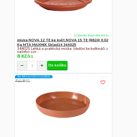
k Odeslání Ihned-48h 364 ks
miska NOVA 12 TE ke květ.NOVA 15 TE (R624) 0.02
Kg MTA MAXMIX Sklad14 344025
344025 Lehká a praktická miska. Ideální ke květináči z
našeho sor...
8 Kč
/
ks
Do košíku
Na Adresu,Výd.místo,Boxu