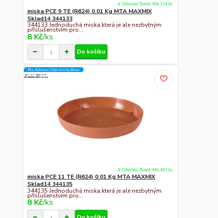
k Odeslání Ihned-48h 254 ks
miska PCE 9 TE (R624) 0.01 Kg MTA MAXMIX
Sklad14 344133
344133 Jednoduchá miska,která je ale nezbytným
příslušenstvím pro...
8 Kč
/
ks
Do košíku
Na Adresu,Výd.místo,Boxu
k Odeslání Ihned-48h 401 ks
miska PCE 11 TE (R624) 0.01 Kg MTA MAXMIX
Sklad14 344135
344135 Jednoduchá miska,která je ale nezbytným
příslušenstvím pro...
8 Kč
/
ks
Do košíku