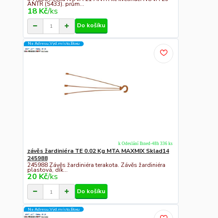
ANTR (S433). prům...
18 Kč
/
ks
Do košíku
Na Adresu,Výd.místo,Boxu
k Odeslání Ihned-48h 336 ks
závěs žardiniéra TE 0.02 Kg MTA MAXMIX Sklad14
245988
245988 Závěs žardiniéra terakota. Závěs žardiniéra
plastová, dík...
20 Kč
/
ks
Do košíku
Na Adresu,Výd.místo,Boxu