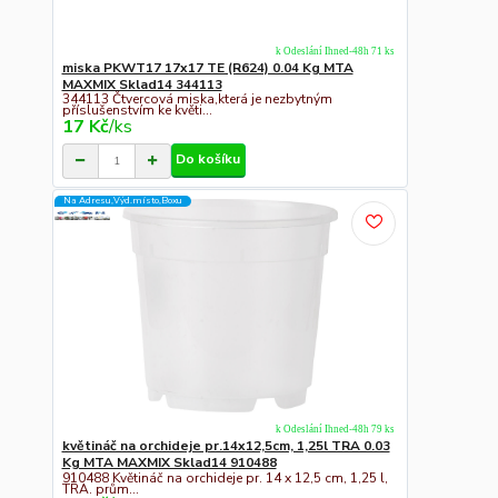
k Odeslání Ihned-48h 71 ks
miska PKWT17 17x17 TE (R624) 0.04 Kg MTA
MAXMIX Sklad14 344113
344113 Čtvercová miska,která je nezbytným
příslušenstvím ke květi...
17 Kč
/
ks
Do košíku
Na Adresu,Výd.místo,Boxu
k Odeslání Ihned-48h 79 ks
květináč na orchideje pr.14x12,5cm, 1,25l TRA 0.03
Kg MTA MAXMIX Sklad14 910488
910488 Květináč na orchideje pr. 14 x 12,5 cm, 1,25 l,
TRA. prům...