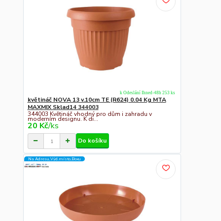
k Odeslání Ihned-48h 253 ks
květináč NOVA 13 v.10cm TE (R624) 0.04 Kg MTA
MAXMIX Sklad14 344003
344003 Květináč vhodný pro dům i zahradu v
moderním designu. K di...
20 Kč
/
ks
Do košíku
Na Adresu,Výd.místo,Boxu