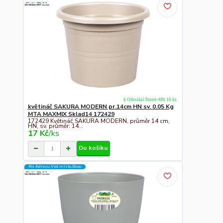
k Odeslání Ihned-48h 16 ks
květináč SAKURA MODERN pr.14cm HN sv. 0.05 Kg
MTA MAXMIX Sklad14 172429
172429 Květináč SAKURA MODERN, průměr 14 cm,
HN, sv. průměr: 14...
17 Kč
/
ks
Do košíku
Na Adresu,Výd.místo,Boxu