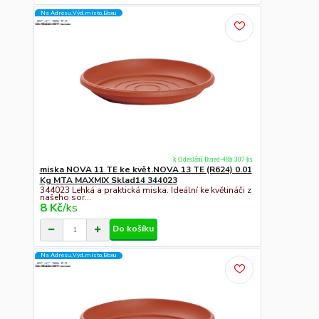
Na Adresu,Výd.místo,Boxu
k Odeslání Ihned-48h 307 ks
miska NOVA 11 TE ke květ.NOVA 13 TE (R624) 0.01
Kg MTA MAXMIX Sklad14 344023
344023 Lehká a praktická miska. Ideální ke květináči z
našeho sor...
8 Kč
/
ks
Do košíku
Na Adresu,Výd.místo,Boxu