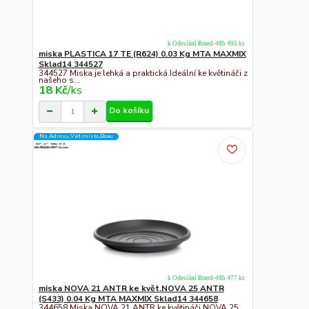
k Odeslání Ihned-48h 495 ks
miska PLASTICA 17 TE (R624) 0.03 Kg MTA MAXMIX
Sklad14 344527
344527 Miska je lehká a praktická.Ideální ke květináči z
našeho s...
18 Kč
/
ks
Do košíku
Na Adresu,Výd.místo,Boxu
k Odeslání Ihned-48h 477 ks
miska NOVA 21 ANTR ke květ.NOVA 25 ANTR
(S433) 0.04 Kg MTA MAXMIX Sklad14 344658
344658 Miska NOVA 21 ANTR ke květináči NOVA 25