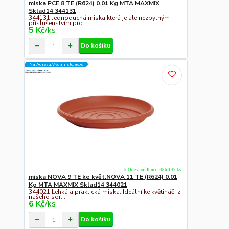
miska PCE 8 TE (R624) 0.01 Kg MTA MAXMIX
Sklad14 344131
344131 Jednoduchá miska,která je ale nezbytným
příslušenstvím pro...
5 Kč
/
ks
Do košíku
Na Adresu,Výd.místo,Boxu
k Odeslání Ihned-48h 147 ks
miska NOVA 9 TE ke květ.NOVA 11 TE (R624) 0.01
Kg MTA MAXMIX Sklad14 344021
344021 Lehká a praktická miska. Ideální ke květináči z
našeho sor...
6 Kč
/
ks
Do košíku