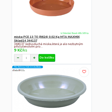
k Odeslání Ihned-48h 589 ks
miska PCE 13 TE (R624) 0.02 Kg MTA MAXMIX
Sklad14 344137
344137 Jednoduchá miska,která je ale nezbytným
příslušenstvím pro...
9 Kč
/
ks
Do košíku
Na Adresu,Výd.místo,Boxu