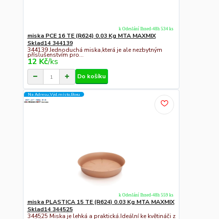
k Odeslání Ihned-48h 534 ks
miska PCE 16 TE (R624) 0.03 Kg MTA MAXMIX
Sklad14 344139
344139 Jednoduchá miska,která je ale nezbytným
příslušenstvím pro...
12 Kč
/
ks
Do košíku
Na Adresu,Výd.místo,Boxu
k Odeslání Ihned-48h 559 ks
miska PLASTICA 15 TE (R624) 0.03 Kg MTA MAXMIX
Sklad14 344525
344525 Miska je lehká a praktická.Ideální ke květináči z