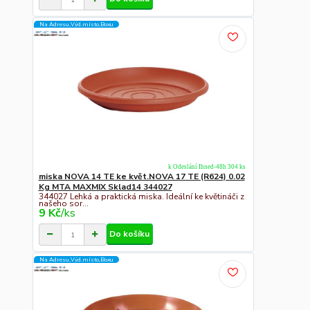
Na Adresu,Výd.místo,Boxu
k Odeslání Ihned-48h 304 ks
miska NOVA 14 TE ke květ.NOVA 17 TE (R624) 0.02
Kg MTA MAXMIX Sklad14 344027
344027 Lehká a praktická miska. Ideální ke květináči z
našeho sor...
9 Kč
/
ks
Do košíku
Na Adresu,Výd.místo,Boxu