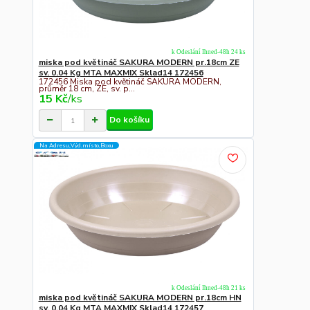
k Odeslání Ihned-48h 24 ks
miska pod květináč SAKURA MODERN pr.18cm ZE
sv. 0.04 Kg MTA MAXMIX Sklad14 172456
172456 Miska pod květináč SAKURA MODERN,
průměr 18 cm, ZE, sv. p...
15 Kč
/
ks
Do košíku
Na Adresu,Výd.místo,Boxu
k Odeslání Ihned-48h 21 ks
miska pod květináč SAKURA MODERN pr.18cm HN
sv. 0.04 Kg MTA MAXMIX Sklad14 172457