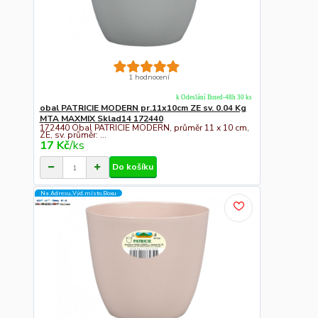
1 hodnocení
k Odeslání Ihned-48h 30 ks
obal PATRICIE MODERN pr.11x10cm ZE sv. 0.04 Kg
MTA MAXMIX Sklad14 172440
172440 Obal PATRICIE MODERN, průměr 11 x 10 cm,
ZE, sv. průměr: ...
17 Kč
/
ks
Do košíku
Na Adresu,Výd.místo,Boxu