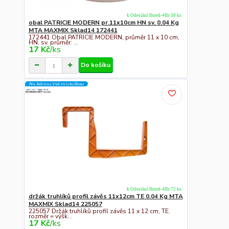
k Odeslání Ihned-48h 38 ks
obal PATRICIE MODERN pr.11x10cm HN sv. 0.04 Kg
MTA MAXMIX Sklad14 172441
172441 Obal PATRICIE MODERN, průměr 11 x 10 cm,
HN, sv. průměr: ...
17 Kč
/
ks
Do košíku
Na Adresu,Výd.místo,Boxu
k Odeslání Ihned-48h 72 ks
držák truhlíků profil závěs 11x12cm TE 0.04 Kg MTA
MAXMIX Sklad14 225057
225057 Držák truhlíků profil závěs 11 x 12 cm, TE.
rozměr = výšk...
17 Kč
/
ks