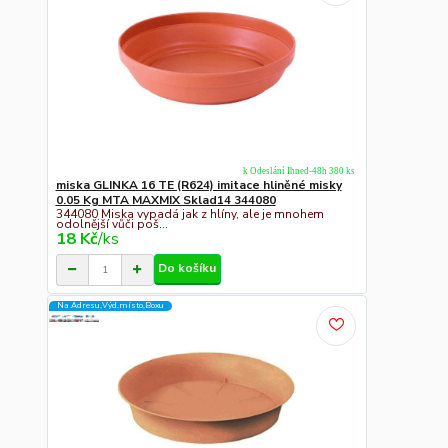
k Odeslání Ihned-48h 380 ks
miska GLINKA 16 TE (R624) imitace hliněné misky
0.05 Kg MTA MAXMIX Sklad14 344080
344080 Miska vypadá jak z hlíny, ale je mnohem
odolnější vůči poš...
18 Kč
/
ks
Do košíku
Na Adresu,Výd.místo,Boxu