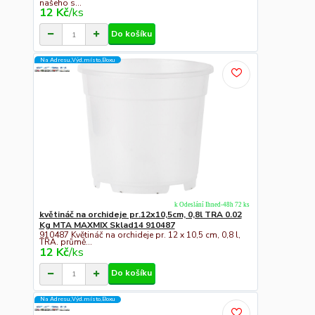
našeho s...
12 Kč
/
ks
Do košíku
Na Adresu,Výd.místo,Boxu
k Odeslání Ihned-48h 72 ks
květináč na orchideje pr.12x10,5cm, 0,8l TRA 0.02
Kg MTA MAXMIX Sklad14 910487
910487 Květináč na orchideje pr. 12 x 10,5 cm, 0,8 l,
TRA. průmě...
12 Kč
/
ks
Do košíku
Na Adresu,Výd.místo,Boxu