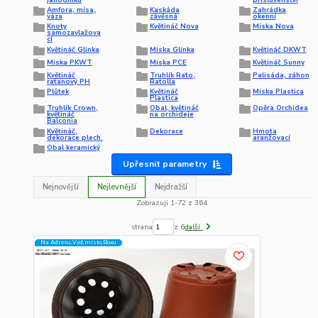
Amfora, mísa,
Kaskáda
Zahrádka
váza
závěsná
okenní
Knoty
Květináč Nova
Miska Nova
samozavlažova
cí
Květináč Glinka
Miska Glinka
Květináč DKWT
Miska PKWT
Miska PCE
Květináč Sunny
Květináč
Truhlík Rato,
Palisáda, záhon
ratanový PH
Ratolla
Plůtek
Květináč
Miska Plastica
Plastica
Truhlík Crown,
Obal, květináč
Opěra Orchidea
květináč
na orchideje
Balconia
Květináč,
Dekorace
Hmota
dekorace plech.
aranžovací
Obal keramický
Upřesnit parametry
Nejnovější
Nejlevnější
Nejdražší
Zobrazuji 1-72 z 364
strana
z 6
další
Na Adresu,Výd.místo,Boxu