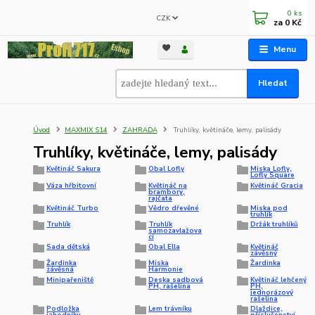
0
ks
CZK
za
0 Kč
Menu
Hledat
Úvod
MAXMIX S14
ZAHRADA
Truhlíky, květináče, lemy, palisády
Truhlíky, květináče, lemy, palisády
Květináč Sakura
Obal Lofly
Miska Lofly,
Lofly Square
Váza hřbitovní
Květináč na
Květináč Gracia
brambory,
rajčata
Květináč Turbo
Vědro dřevěné
Miska pod
truhlík
Truhlík
Truhlík
Držák truhlíků
samozavlažova
cí
Sada dětská
Obal Ella
Květináč
závěsný
Žardinka
Miska
Žardinka
závěsná
Harmonie
Minipařeniště
Deska sadbová
Květináč lehčený
PH, rašelina
PH,
jednorázový
rašelina
Podložka
Lem trávníku
Dlaždice,
jahodníku
příslušenství