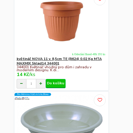
k Odeslání Ihned-48h 191 ks
květináč NOVA 11 v. 8,5cm TE (R624) 0.02 Kg MTA
MAXMIX Sklad14 344001
344001 Květináč vhodný pro dům i zahradu v
moderním designu. K di...
14 Kč
/
ks
Do košíku
Na Adresu,Výd.místo,Boxu