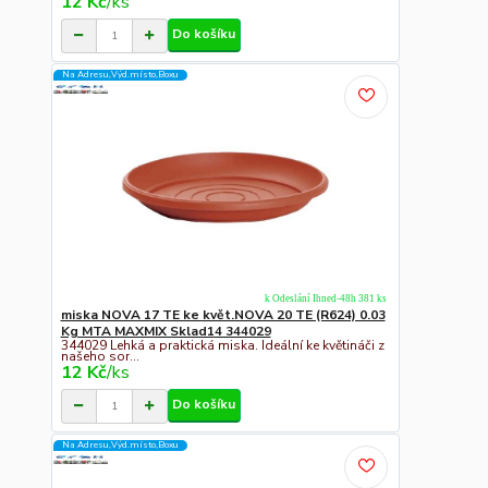
12 Kč
/
ks
Do košíku
Na Adresu,Výd.místo,Boxu
k Odeslání Ihned-48h 381 ks
miska NOVA 17 TE ke květ.NOVA 20 TE (R624) 0.03
Kg MTA MAXMIX Sklad14 344029
344029 Lehká a praktická miska. Ideální ke květináči z
našeho sor...
12 Kč
/
ks
Do košíku
Na Adresu,Výd.místo,Boxu