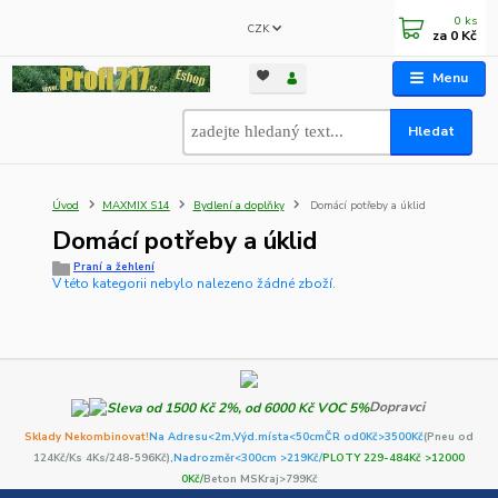
0
ks
CZK
za
0 Kč
Menu
Hledat
Úvod
MAXMIX S14
Bydlení a doplňky
Domácí potřeby a úklid
Domácí potřeby a úklid
Praní a žehlení
V této kategorii nebylo nalezeno žádné zboží.
Dopravci
Sklady Nekombinovat!
Na Adresu<2m,
Výd.místa<50cm
ČR od0Kč
>3500Kč
(Pneu od
124Kč/Ks 4Ks/248-596Kč)
,Nadrozměr<300cm >219Kč/
PLOTY 229-484Kč >12000
0Kč/
Beton MSKraj>799Kč