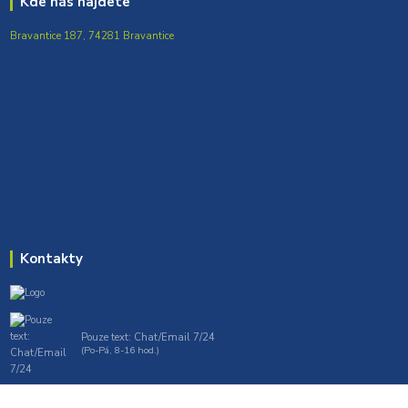
Kde nás najdete
Bravantice 187, 74281 Bravantice
Kontakty
Pouze text: Chat/Email 7/24
(Po-Pá, 8-16 hod.)
gt7profi717@gmail.com , tprofi@seznam.cz