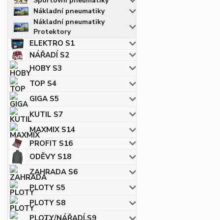
Sportovní pneumatiky
Nákladní pneumatiky
Nákladní pneumatiky
Protektory
ELEKTRO S1
NÁŘADÍ S2
HOBY S3
TOP S4
GIGA S5
KUTIL S7
MAXMIX S14
PROFIT S16
ODĚVY S18
ZAHRADA S6
PLOTY S5
PLOTY S8
PLOTY/NÁŘADÍ.S9