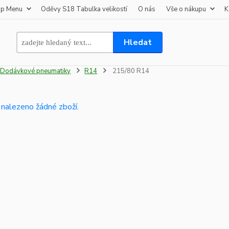
op Menu
Oděvy S18 Tabulka velikostí
O nás
Vše o nákupu
K
Hledat
Dodávkové pneumatiky
R14
215/80 R14
 nalezeno žádné zboží.