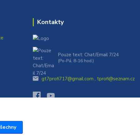
Kontakty
ce
Pouze text: Chat/Email 7/24
(Po-Pá, 8-16 hod.)
gt7profi717@gmail.com , tprofi@seznam.cz
všechny
Vytvořeno na
Eshop-rychle.cz