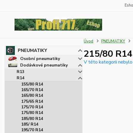
Esh
Úvod
PNEUMATIKY
PNEUMATIKY
215/80 R14
Osobní pneumatiky
V této kategorii nebylo
Dodávkové pneumatiky
R13
R14
155/80 R14
165/70 R14
165/80 R14
175/65 R14
175/70 R14
175/80 R14
185/80 R14
185/ R14
195/70 R14