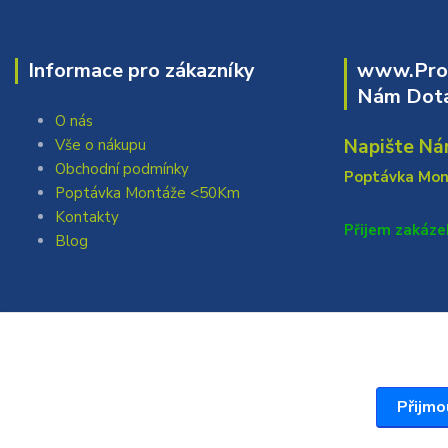
Informace pro zákazníky
www.Prof
Nám Dota
O nás
Napište Ná
Vše o nákupu
Obchodní podmínky
Poptávka Mo
Poptávka Montáže <50Km
Kontakty
Přijem zakáze
Blog
Přijmo
Vytvořil: Antonín Grygar Thiel 2025 www.Profi717.cz