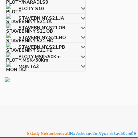
PLOTY S10
STAVEBNINY.S21.JA
STAVEBNINY.S21.OB
STAVEBNINY.S21.HO
STAVEBNINY.S21.PB
PLOTY.MSK<50Km
MONTÁŽ
Sklady Nekombinovat!
Na Adresu<2m,
Výd.místa<50cm
ČR 