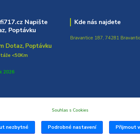
i717.cz Napište
Kde nás najdete
z, Poptávku
Bravantice 187, 74281 Bravanti
m Dotaz, Poptávku
ntáže <50Km
k 2026
Souhlas s Cookies
ut nezbytné
Podrobné nastavení
Přijmout 