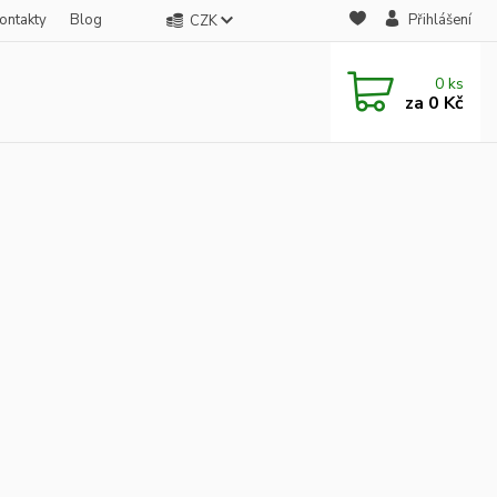
ontakty
Blog
Přihlášení
CZK
0
ks
za
0 Kč