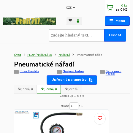
0
ks
CZK
za
0 Kč
Menu
Hledat
Úvod
PLOTY/NÁŘADÍ.S9
NÁŘADÍ
Pneumatické nářadí
Pneumatické nářadí
Pneu Hustiče
Navíjecí bubny
Sady pneu
nářadí
Upřesnit parametry
Nejnovější
Nejlevnější
Nejdražší
Zobrazuji 1-5 z 5
strana
z 1