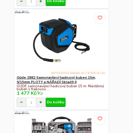
Do košíku
DOVOLENÁ k Odeslání od 17.8.2026 od 1 Ks
Güde 2882 Samonavíjecí hadicový buben 15m,
9/15mm PLOTY a NÁŘADÍ Sklad9 0
GÜDE samonavíjecí hadicový buben 15 m. Nástěnný
buben s tlakovou ...
1 477 Kč
/
Ks
Do košíku