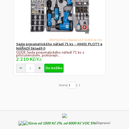
DOVOLENÁ k Odeslání od 17.8.2026 od 1 Ks
Sada pneumatického nářadí 71 ks - 40401 PLOTY a
NÁŘADÍ Sklad9 0
GÜDE Sada pneumatického nářadí 71 ks s
příslušenstvím, pokrývajíc...
2 210 Kč
/
Ks
Do košíku
strana
z 1
Dopravci