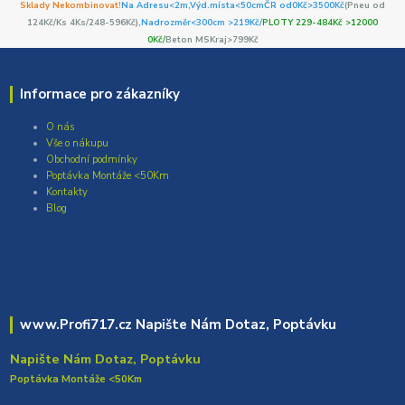
Sklady Nekombinovat!
Na Adresu<2m,
Výd.místa<50cm
ČR od0Kč
>3500Kč
(Pneu od
124Kč/Ks 4Ks/248-596Kč)
,Nadrozměr<300cm >219Kč/
PLOTY 229-484Kč >12000
0Kč/
Beton MSKraj>799Kč
Informace pro zákazníky
O nás
Vše o nákupu
Obchodní podmínky
Poptávka Montáže <50Km
Kontakty
Blog
www.Profi717.cz Napište Nám Dotaz, Poptávku
Napište Nám Dotaz, Poptávku
Poptávka Montáže <50Km