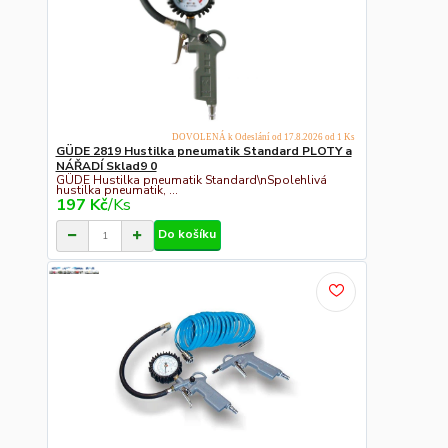
DOVOLENÁ k Odeslání od 17.8.2026 od 1 Ks
GÜDE 2819 Hustilka pneumatik Standard PLOTY a
NÁŘADÍ Sklad9 0
GÜDE Hustilka pneumatik Standard\nSpolehlivá
hustilka pneumatik, ...
197 Kč
/
Ks
Do košíku