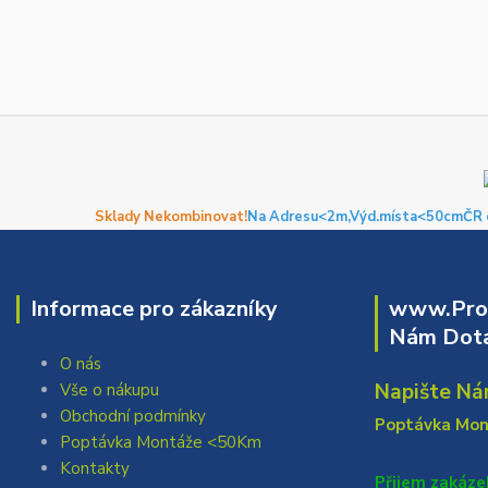
Sklady Nekombinovat!
Na Adresu<2m,
Výd.místa<50cm
ČR 
Informace pro zákazníky
www.Prof
Nám Dota
O nás
Napište Ná
Vše o nákupu
Obchodní podmínky
Poptávka Mo
Poptávka Montáže <50Km
Kontakty
Přijem zakáze