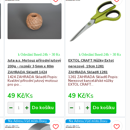
k Odeslání Ihned-24h > 30 Ks
k Odeslání Ihned-24h > 30 Ks
ý
Juta a.s. Motouz přírodní jutový
EXTOL CRAFT Nůžky Extol
200g - rozměr 3,5mm x 60m
nerezové, 19cm 1261
ZAHRADA Sklad6 1424
ZAHRADA Sklad6 1261
1424 ZAHRADA Sklad6 Popis:
1261 ZAHRADA Sklad6 Popis:
Kvalitní přírodní jutový motouz
Nerezové kancelářské nůžky
pro po...
EXTOL CRAFT...
49 Kč
/
Ks
49 Kč
/
Ks
Do košíku
Do košíku
Na Adresu,Výd.místo,Boxu
Na Adresu,Výd.místo,Boxu