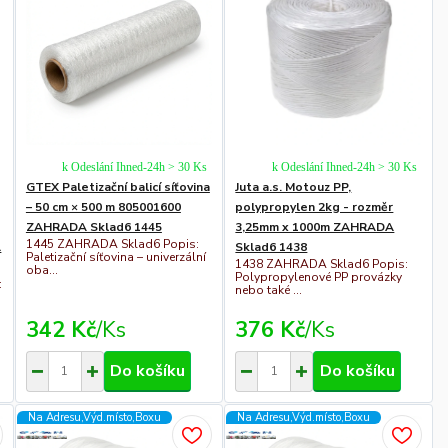
k Odeslání Ihned-24h > 30 Ks
k Odeslání Ihned-24h > 30 Ks
GTEX Paletizační balicí síťovina
Juta a.s. Motouz PP,
– 50 cm × 500 m 805001600
polypropylen 2kg - rozměr
ZAHRADA Sklad6 1445
3,25mm x 1000m ZAHRADA
1445 ZAHRADA Sklad6 Popis:
A
Sklad6 1438
Paletizační síťovina – univerzální
1438 ZAHRADA Sklad6 Popis:
oba...
Polypropylenové PP provázky
:
nebo také ...
342 Kč
/
Ks
376 Kč
/
Ks
Do košíku
Do košíku
Na Adresu,Výd.místo,Boxu
Na Adresu,Výd.místo,Boxu