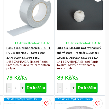
k Odeslání Ihned-24h > 30 Ks
k Odeslání Ihned-24h > 30 Ks
Páska lepící montážní DUFURT
Juta a.s. Motouz potravinářský
PVC s tkaninou - 50m 1360
lněný 100g - rozměr 1,25mm x
ZAHRADA Sklad6 1452
160m ZAHRADA Sklad6 1414
1452 ZAHRADA Sklad6 Popis:
1414 ZAHRADA Sklad6 Popis:
Samolepící univerzální montážní
Kvalitní pevný potravinářský
polyvi...
motouz vh...
79 Kč
/
Ks
89 Kč
/
Ks
Do košíku
Do košíku
Na Adresu,Výd.místo,Boxu
Na Adresu,Výd.místo,Boxu