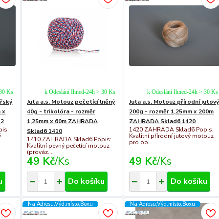
 30 Ks
k Odeslání Ihned-24h > 30 Ks
k Odeslání Ihned-24h > 30 Ks
ářský
Juta a.s. Motouz pečetící lněný
Juta a.s. Motouz přírodní jutov
 x
40g - trikolóra - rozměr
200g - rozměr 1,25mm x 200m
12
1,25mm x 60m ZAHRADA
ZAHRADA Sklad6 1420
is:
1420 ZAHRADA Sklad6 Popis:
Sklad6 1410
ý
Kvalitní přírodní jutový motouz
1410 ZAHRADA Sklad6 Popis:
pro po...
Kvalitní pevný pečetící motouz
(prováz...
49 Kč
/
Ks
49 Kč
/
Ks
u
Do košíku
Do košíku
Na Adresu,Výd.místo,Boxu
Na Adresu,Výd.místo,Boxu