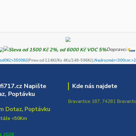
Dopravci
od0Kč
>3500Kč
(Pneu od 124Kč/Ks 4Ks/248-596Kč)
,Nadrozměr<300cm >2
i717.cz Napište
Kde nás najdete
z, Poptávku
Bravantice 187, 74281 Bravanti
m Dotaz, Poptávku
ntáže <50Km
k 2026