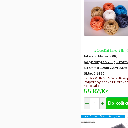
k Odeslání Ihned-24h >
Juta a.s. Motouz PP,
polypropylen 250g - rozm
3,15mm x 120m ZAHRADA
Sklad6 1436
1436 ZAHRADA Sklad6 Pop
Polypropylenové PP prová
nebo také ...
55 Kč
/
Ks
Do košík
Na Adresu,Výd.místo,Boxu