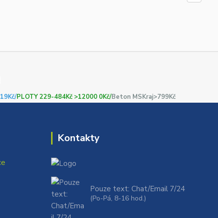
19Kč/
PLOTY 229-484Kč >12000 0Kč/
Beton MSKraj>799Kč
Kontakty
ce
Pouze text: Chat/Email 7/24
(Po-Pá, 8-16 hod.)