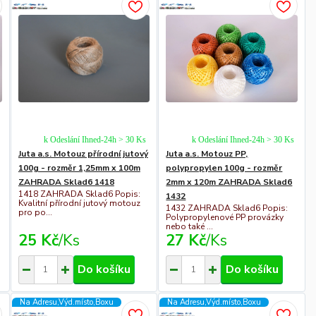
k Odeslání Ihned-24h > 30 Ks
k Odeslání Ihned-24h > 30 Ks
Juta a.s. Motouz přírodní jutový
Juta a.s. Motouz PP,
100g - rozměr 1,25mm x 100m
polypropylen 100g - rozměr
ZAHRADA Sklad6 1418
2mm x 120m ZAHRADA Sklad6
1418 ZAHRADA Sklad6 Popis:
1432
Kvalitní přírodní jutový motouz
1432 ZAHRADA Sklad6 Popis:
pro po...
Polypropylenové PP provázky
nebo také ...
25 Kč
/
Ks
27 Kč
/
Ks
Do košíku
Do košíku
Na Adresu,Výd.místo,Boxu
Na Adresu,Výd.místo,Boxu