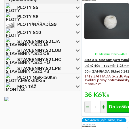
PLOTY S5
PLOTY S8
PLOTY/NÁŘADÍ.S9
PLOTY S10
STAVEBNINY.S21.JA
STAVEBNINY.S21.OB
k Odeslání Ihned-24h >
STAVEBNINY.S21.HO
Juta a.s. Motouz potravin
lněný 40g - rozměr 1,25mm
STAVEBNINY.S21.PB
60m ZAHRADA Sklad6 14
1412 ZAHRADA Sklad6 Pop
PLOTY.MSK<50Km
Kvalitní pevný potravinářsk
motouz vh...
MONTÁŽ
36 Kč
/
Ks
Do košík
Na Adresu,Výd.místo,Boxu