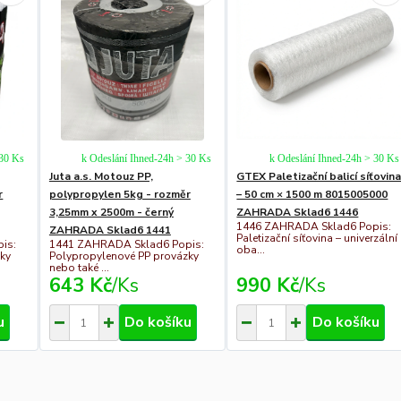
 30 Ks
k Odeslání Ihned-24h > 30 Ks
k Odeslání Ihned-24h > 30 Ks
Juta a.s. Motouz PP,
GTEX Paletizační balicí síťovin
r
polypropylen 5kg - rozměr
– 50 cm × 1500 m 8015005000
3,25mm x 2500m - černý
ZAHRADA Sklad6 1446
1446 ZAHRADA Sklad6 Popis:
ZAHRADA Sklad6 1441
Paletizační síťovina – univerzální
is:
1441 ZAHRADA Sklad6 Popis:
oba...
zky
Polypropylenové PP provázky
nebo také ...
643 Kč
/
Ks
990 Kč
/
Ks
u
Do košíku
Do košíku