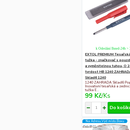
k Odeslání Ihned-24h >
EXTOL PREMIUM Tesařsk
tužka - značkovač s pouz
a vyměnitelnou tuhou, O 
tvrdost HB 1240 ZAHRAD
Sklad6 1240
1240 ZAHRADA Sklad6 Pop
Inovativní tesařská a zedni
tužka E...
99 Kč
/
Ks
Do košík
Na Adresu,Výd.místo,Boxu