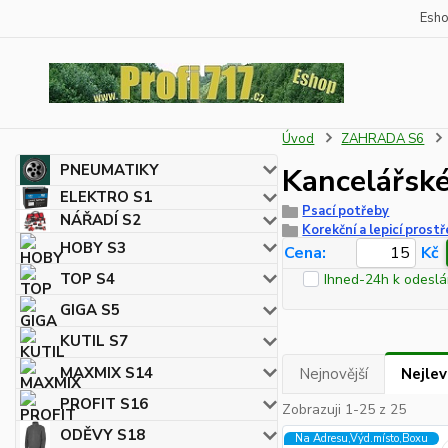
Esh
Úvod
ZAHRADA S6
PNEUMATIKY
Kancelářsk
ELEKTRO S1
Psací potřeby
NÁŘADÍ S2
Korekční a lepicí prost
HOBY S3
Cena:
Kč
TOP S4
Ihned-24h k odeslá
GIGA S5
KUTIL S7
MAXMIX S14
Nejnovější
Nejlev
PROFIT S16
Zobrazuji 1-25 z 25
ODĚVY S18
Na Adresu,Výd.místo,Boxu