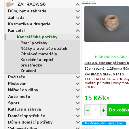
ZAHRADA S6
Dům, byt a zahrada
Zahrada
Kosmetika a drogerie
Kancelář
Kancelářské potřeby
Psací potřeby
Nůžky a otvírače obálek
Obalové materiály
k Odeslání Ihned-24h >
Korekční a lepicí
Juta a.s. Motouz přírodní 
prostředky
50g - rozměr 1,25mm x 50
Značení
ZAHRADA Sklad6 1416
Počítače
1416 ZAHRADA Sklad6 Pop
Kvalitní přírodní jutový mo
Pěstování
pro po...
Nářadí do dílny
Auto-moto
15 Kč
/
Ks
Sport
Kultura a zábava
Do košík
Domácí spotřebiče
Dům a domácí potřeby
Na Adresu,Výd.místo,Boxu
Vybavení dílny