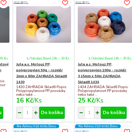
 30 Ks
k Odeslání Ihned-24h > 30 Ks
k Odeslání Ihned-24h > 30 Ks
jutový
Juta a.s. Motouz PP,
Juta a.s. Motouz PP,
m
polypropylen 50g - rozměr
polypropylen 100g - rozměr
2mm x 60m ZAHRADA Sklad6
3,15mm x 50m ZAHRADA
is:
1430
Sklad6 1434
touz
1430 ZAHRADA Sklad6 Popis:
1434 ZAHRADA Sklad6 Popis:
Polypropylenové PP provázky
Polypropylenové PP provázky
nebo také ...
nebo také ...
16 Kč
/
Ks
25 Kč
/
Ks
u
Do košíku
Do košíku
Na Adresu,Výd.místo,Boxu
Na Adresu,Výd.místo,Boxu