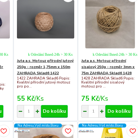
 30 Ks
k Odeslání Ihned-24h > 30 Ks
k Odeslání Ihned-24h > 30 Ks
Juta a.s. Motouz přírodní jutový
Juta a.s. Motouz přírodní
ěr
250g - rozměr 1,75mm x 150m
sisalový 250g - rozměr 3mm x
ZAHRADA Sklad6 1422
75m ZAHRADA Sklad6 1428
1422 ZAHRADA Sklad6 Popis:
1428 ZAHRADA Sklad6 Popis:
Kvalitní přírodní jutový motouz
Kvalitní přírodní sisalový
is:
pro po...
motouz pro ...
zky
55 Kč
/
Ks
75 Kč
/
Ks
u
Do košíku
Do košíku
Na Adresu,Výd.místo,Boxu
Na Adresu,Výd.místo,Boxu