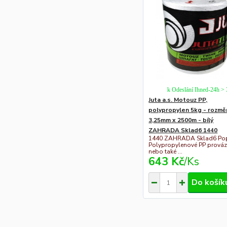
k Odeslání Ihned-24h >
Juta a.s. Motouz PP,
polypropylen 5kg - rozmě
3,25mm x 2500m - bílý
ZAHRADA Sklad6 1440
1440 ZAHRADA Sklad6 Pop
Polypropylenové PP prová
nebo také ...
643 Kč
/
Ks
Do košík