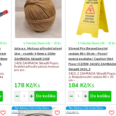
 30 Ks
k Odeslání Ihned-24h > 30 Ks
k Odeslání Ihned-24h > 30 Ks
á
Juta a.s. Motouz přírodní jutový
Strend Pro Bezpečnostní
drem
1kg - rozměr 4,5mm x 150m
cedule 60 × 30 cm – Pozor!
2,8mm
ZAHRADA Sklad6 1426
mokrá podlaha / Caution Wet
1426 ZAHRADA Sklad6 Popis:
A
Floor (CZ/EN) 3410/2 ZAHRAD
Kvalitní přírodní jutový motouz
Sklad6 3410_2
pro po...
is:
3410_2 ZAHRADA Sklad6 Popis
cká
⚠️ Bezpečnostní cedule 60 × 30
cm – ...
178 Kč
/
Ks
184 Kč
/
Ks
u
Do košíku
Do košíku
Na Adresu,Výd.místo,Boxu
Na Adresu,Výd.místo,Boxu