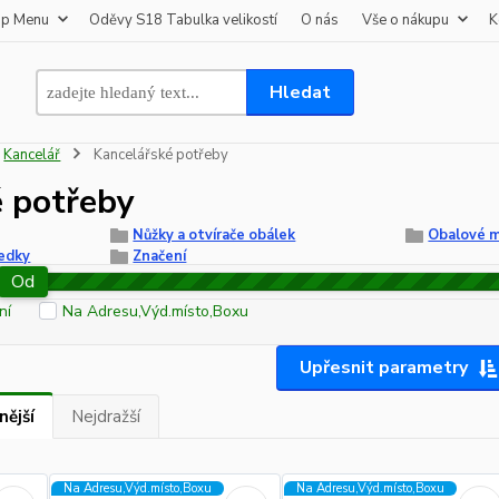
op Menu
Oděvy S18 Tabulka velikostí
O nás
Vše o nákupu
K
Hledat
Kancelář
Kancelářské potřeby
é potřeby
Nůžky a otvírače obálek
Obalové m
ředky
Značení
Od
ní
Na Adresu,Výd.místo,Boxu
Upřesnit parametry
nější
Nejdražší
Na Adresu,Výd.místo,Boxu
Na Adresu,Výd.místo,Boxu