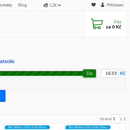
ontakty
Blog
Přihlášení
CZK
0
ks
za
0 Kč
ateriály
Do
Kč
strana
z 1
Na Adresu,Výd.místo,Boxu
Na Adresu,Výd.místo,Boxu