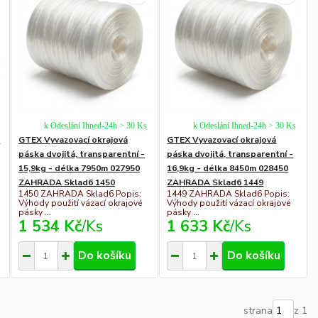
k Odeslání Ihned-24h > 30 Ks
k Odeslání Ihned-24h > 30 Ks
a
GTEX Vyvazovací okrajová
GTEX Vyvazovací okrajová
páska dvojitá, transparentní -
páska dvojitá, transparentní -
15,9kg - délka 7950m 027950
16,9kg - délka 8450m 028450
ZAHRADA Sklad6 1450
ZAHRADA Sklad6 1449
1450 ZAHRADA Sklad6 Popis:
1449 ZAHRADA Sklad6 Popis:
Výhody použití vázací okrajové
Výhody použití vázací okrajové
pásky ...
pásky ...
1 534 Kč
/
Ks
1 633 Kč
/
Ks
Do košíku
Do košíku
strana
z 1