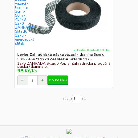
k Odeslání Ihned-24h > 30 Ks
Levior Zahradnická páska vázací - tkanina 3cm x
50m - 45473 1270 ZAHRADA Sklad6 1275
1275 ZAHRADA Sklad6 Popis: Zahradnická prodyšná
páska / tkanina p...
98 Kč
/
Ks
Do košíku
strana
z 1