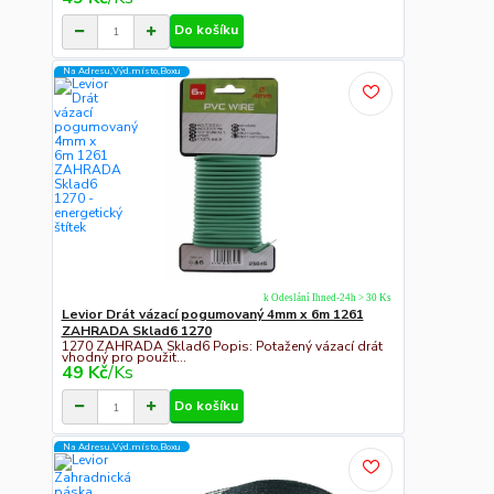
Do košíku
Na Adresu,Výd.místo,Boxu
k Odeslání Ihned-24h > 30 Ks
Levior Drát vázací pogumovaný 4mm x 6m 1261
ZAHRADA Sklad6 1270
1270 ZAHRADA Sklad6 Popis: Potažený vázací drát
vhodný pro použit...
49 Kč
/
Ks
Do košíku
Na Adresu,Výd.místo,Boxu