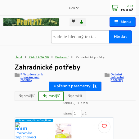
0
ks
CZK
za
0 Kč
Menu
Hledat
Úvod
ZAHRADA S6
Pěstování
Zahradnické potřeby
Zahradnické potřeby
Příslušenství k
Ostatní
oporám pro
zahradní
rostliny
potřeby
Upřesnit parametry
Nejnovější
Nejlevnější
Nejdražší
Zobrazuji 1-5 z 5
strana
z 1
Na Adresu,Výd.místo,Boxu