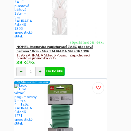
k Odeslání Ihned-24h > 30 Ks
NOHEL Jmenovka zapichovací ZAJÍC plastová
béžová 18cm - 5ks ZAHRADA Sklad6 1396
1396 ZAHRADA Sklad6 Popis: Zapichovací
plastová jmenovka ve tv...
39 Kč
/
Ks
Do košíku
Na Adresu,Výd.místo,Boxu