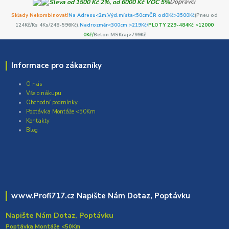
Dopravci
Sklady Nekombinovat!
Na Adresu<2m,
Výd.místa<50cm
ČR od0Kč
>3500Kč
(Pneu od
124Kč/Ks 4Ks/248-596Kč)
,Nadrozměr<300cm >219Kč/
PLOTY 229-484Kč >12000
0Kč/
Beton MSKraj>799Kč
Informace pro zákazníky
O nás
Vše o nákupu
Obchodní podmínky
Poptávka Montáže <50Km
Kontakty
Blog
www.Profi717.cz Napište Nám Dotaz, Poptávku
Napište Nám Dotaz, Poptávku
Poptávka Montáže <50Km