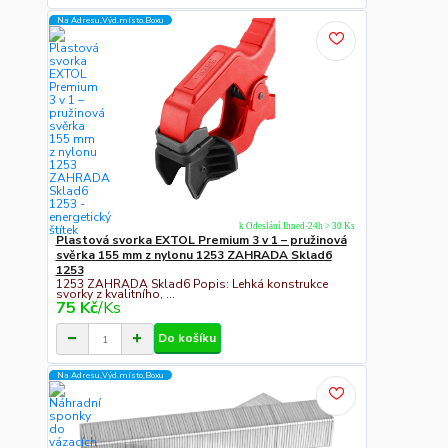
Na Adresu,Výd.místo,Boxu
k Odeslání Ihned-24h > 30 Ks
Plastová svorka EXTOL Premium 3 v 1 – pružinová
svěrka 155 mm z nylonu 1253 ZAHRADA Sklad6
1253
1253 ZAHRADA Sklad6 Popis: Lehká konstrukce
svorky z kvalitního, ...
75 Kč
/
Ks
Do košíku
Na Adresu,Výd.místo,Boxu