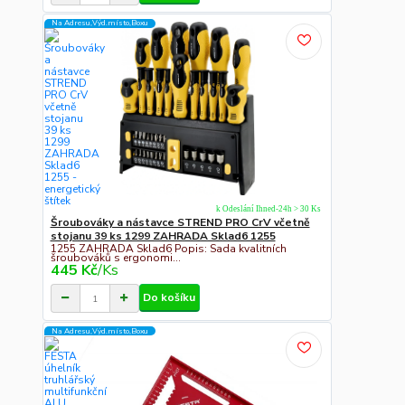
Na Adresu,Výd.místo,Boxu
k Odeslání Ihned-24h > 30 Ks
Šroubováky a nástavce STREND PRO CrV včetně
stojanu 39 ks 1299 ZAHRADA Sklad6 1255
1255 ZAHRADA Sklad6 Popis: Sada kvalitních
šroubováků s ergonomi...
445 Kč
/
Ks
Do košíku
Na Adresu,Výd.místo,Boxu