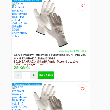
Na Adresu,Výd.místo,Boxu
k Odeslání Ihned-24h > 30 Ks
Cerva Pracovní rukavice povrstvené BUNTING vel.
M - 8 ZAHRADA Sklad6 3019
3019 ZAHRADA Sklad6 Popis: Pletené bezešvé
nylonové pogumované ru...
29 Kč
/
Ks
Do košíku
Na Adresu,Výd.místo,Boxu