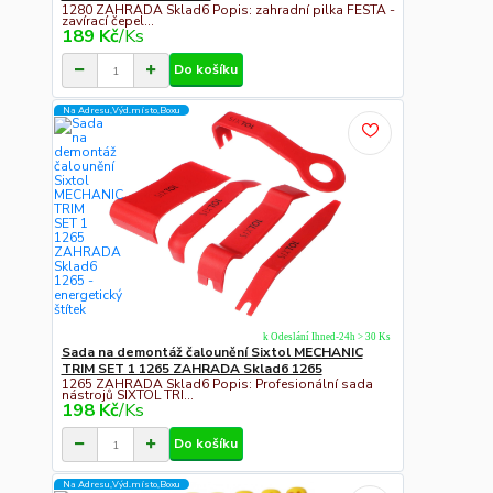
1280 ZAHRADA Sklad6 Popis: zahradní pilka FESTA -
zavírací čepel...
189 Kč
/
Ks
Do košíku
Na Adresu,Výd.místo,Boxu
k Odeslání Ihned-24h > 30 Ks
Sada na demontáž čalounění Sixtol MECHANIC
TRIM SET 1 1265 ZAHRADA Sklad6 1265
1265 ZAHRADA Sklad6 Popis: Profesionální sada
nástrojů SIXTOL TRI...
198 Kč
/
Ks
Do košíku
Na Adresu,Výd.místo,Boxu