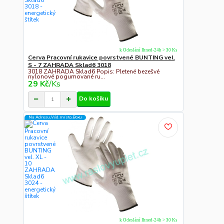
k Odeslání Ihned-24h > 30 Ks
Cerva Pracovní rukavice povrstvené BUNTING vel.
S - 7 ZAHRADA Sklad6 3018
3018 ZAHRADA Sklad6 Popis: Pletené bezešvé
nylonové pogumované ru...
29 Kč
/
Ks
Do košíku
Na Adresu,Výd.místo,Boxu
k Odeslání Ihned-24h > 30 Ks