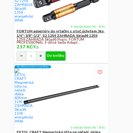
k Odeslání Ihned-24h > 30 Ks
FORTUM adaptéry do vrtačky s otoč.úchytem 3ks,
1/4"-3/8"-1/2", S2 1259 ZAHRADA Sklad6 1259
1259 ZAHRADA Sklad6 Popis: FORTUM
PROFESSIONAL 3-dílná Sada Adapt...
237 Kč
/
Ks
Do košíku
Na Adresu,Výd.místo,Boxu
k Odeslání Ihned-24h > 30 Ks
EXTOL CRAFT Magnetická lišta na nářadí, délka