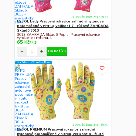
k Odeslání Ihned-24h > 30 Ks
EXTOL Lady Pracovní rukavice zahradní nylonové
polomáčené v nitrilu, velikost 7 - růžové ZAHRADA
Sklad6 3013
3013 ZAHRADA Sklad6 Popis: Pracovní rukavice
vyrobené z nylonu, k...
65 Kč
/
Ks
Do košíku
Na Adresu,Výd.místo,Boxu
k Odeslání Ihned-24h > 30 Ks
EXTOL PREMIUM Pracovní rukavice zahradní
nylonové polomáčené v nitrilu, velikost 8 - žluté