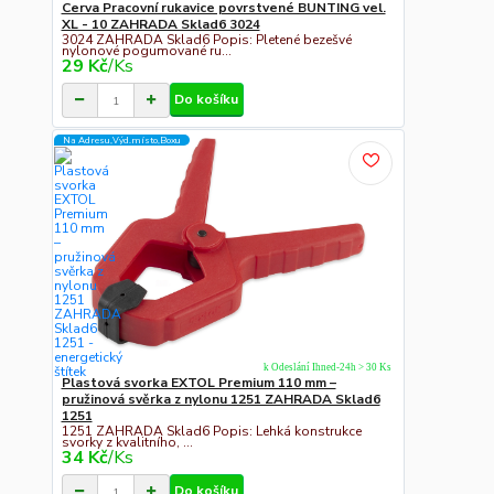
Cerva Pracovní rukavice povrstvené BUNTING vel.
XL - 10 ZAHRADA Sklad6 3024
3024 ZAHRADA Sklad6 Popis: Pletené bezešvé
nylonové pogumované ru...
29 Kč
/
Ks
Do košíku
Na Adresu,Výd.místo,Boxu
k Odeslání Ihned-24h > 30 Ks
Plastová svorka EXTOL Premium 110 mm –
pružinová svěrka z nylonu 1251 ZAHRADA Sklad6
1251
1251 ZAHRADA Sklad6 Popis: Lehká konstrukce
svorky z kvalitního, ...
34 Kč
/
Ks
Do košíku