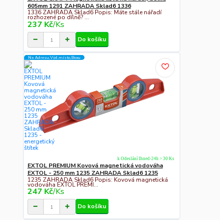
605mm 1291 ZAHRADA Sklad6 1336
1336 ZAHRADA Sklad6 Popis: Máte stále nářadí
rozhozené po dílně? ...
237 Kč
/
Ks
Do košíku
Na Adresu,Výd.místo,Boxu
k Odeslání Ihned-24h > 30 Ks
EXTOL PREMIUM Kovová magnetická vodováha
EXTOL - 250 mm 1235 ZAHRADA Sklad6 1235
1235 ZAHRADA Sklad6 Popis: Kovová magnetická
vodováha EXTOL PREMI...
247 Kč
/
Ks
Do košíku