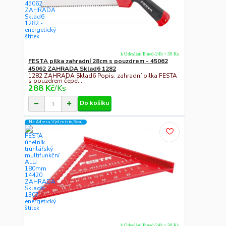
k Odeslání Ihned-24h > 30 Ks
FESTA pilka zahradní 28cm s pouzdrem - 45062
45062 ZAHRADA Sklad6 1282
1282 ZAHRADA Sklad6 Popis: zahradní pilka FESTA
s pouzdrem čepel...
288 Kč
/
Ks
Do košíku
Na Adresu,Výd.místo,Boxu
k Odeslání Ihned-24h > 30 Ks