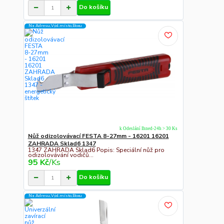
Do košíku
Na Adresu,Výd.místo,Boxu
k Odeslání Ihned-24h > 30 Ks
Nůž odizolovávací FESTA 8-27mm - 16201 16201
ZAHRADA Sklad6 1347
1347 ZAHRADA Sklad6 Popis: Speciální nůž pro
odizolovávání vodičů...
95 Kč
/
Ks
Do košíku
Na Adresu,Výd.místo,Boxu