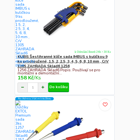
k Odeslání Ihned-24h > 30 Ks
KUBIS Šestihranné klíče sada IMBUS s kuličkou 9
ks prodloužené, 1.5, 2, 2.5, 3, 4, 5, 6, 8, 10 mm , CrV
1305 ZAHRADA Sklad6 1256
1256 ZAHRADA Sklad6 Popis: Používají se pro
montážní a demontážní...
158 Kč
/
Ks
Do košíku
Na Adresu,Výd.místo,Boxu