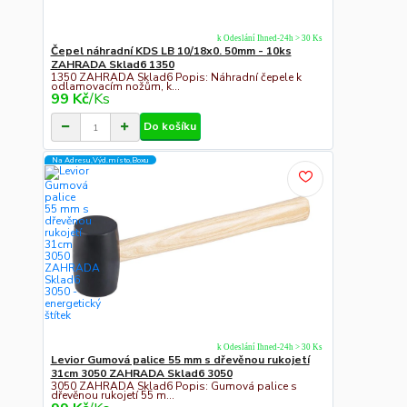
k Odeslání Ihned-24h > 30 Ks
Čepel náhradní KDS LB 10/18x0. 50mm - 10ks
ZAHRADA Sklad6 1350
1350 ZAHRADA Sklad6 Popis: Náhradní čepele k
odlamovacím nožům, k...
99 Kč
/
Ks
Do košíku
Na Adresu,Výd.místo,Boxu
k Odeslání Ihned-24h > 30 Ks
Levior Gumová palice 55 mm s dřevěnou rukojetí
31cm 3050 ZAHRADA Sklad6 3050
3050 ZAHRADA Sklad6 Popis: Gumová palice s
dřevěnou rukojetí 55 m...