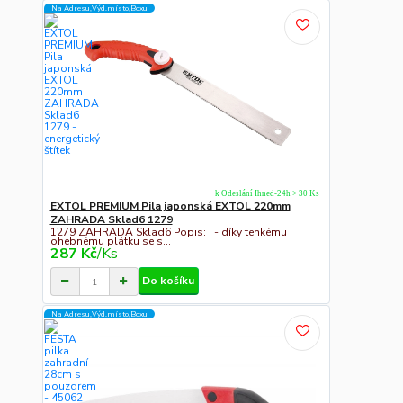
Na Adresu,Výd.místo,Boxu
k Odeslání Ihned-24h > 30 Ks
EXTOL PREMIUM Pila japonská EXTOL 220mm
ZAHRADA Sklad6 1279
1279 ZAHRADA Sklad6 Popis: - díky tenkému
ohebnému plátku se s...
287 Kč
/
Ks
Do košíku
Na Adresu,Výd.místo,Boxu