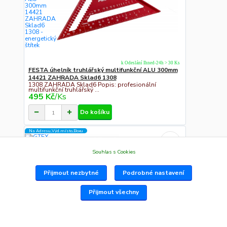
k Odeslání Ihned-24h > 30 Ks
FESTA úhelník truhlářský multifunkční ALU 300mm
14421 ZAHRADA Sklad6 1308
1308 ZAHRADA Sklad6 Popis: profesionální
multifunkční truhlářský ...
495 Kč
/
Ks
Do košíku
Na Adresu,Výd.místo,Boxu
Souhlas s Cookies
Přijmout nezbytné
Podrobné nastavení
Přijmout všechny