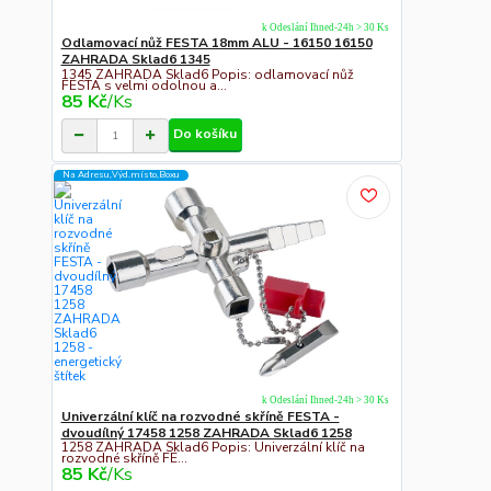
k Odeslání Ihned-24h > 30 Ks
Odlamovací nůž FESTA 18mm ALU - 16150 16150
ZAHRADA Sklad6 1345
1345 ZAHRADA Sklad6 Popis: odlamovací nůž
FESTA s velmi odolnou a...
85 Kč
/
Ks
Do košíku
Na Adresu,Výd.místo,Boxu
k Odeslání Ihned-24h > 30 Ks
Univerzální klíč na rozvodné skříně FESTA -
dvoudílný 17458 1258 ZAHRADA Sklad6 1258
1258 ZAHRADA Sklad6 Popis: Univerzální klíč na
rozvodné skříně FE...
85 Kč
/
Ks