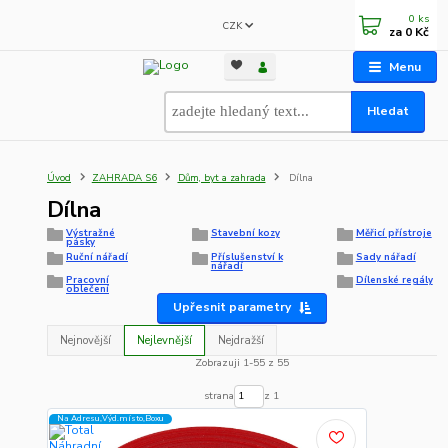
0
ks
CZK
za
0 Kč
Menu
Hledat
Úvod
ZAHRADA S6
Dům, byt a zahrada
Dílna
Dílna
Výstražné
Stavební kozy
Měřicí přístroje
pásky
Ruční nářadí
Příslušenství k
Sady nářadí
nářadí
Pracovní
Dílenské regály
oblečení
Upřesnit parametry
Nejnovější
Nejlevnější
Nejdražší
Zobrazuji 1-55 z 55
strana
z 1
Na Adresu,Výd.místo,Boxu