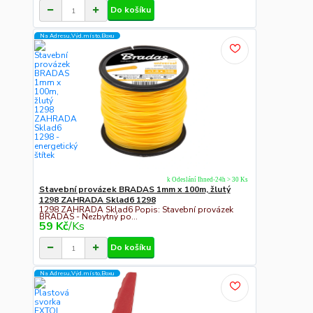
Do košíku
Na Adresu,Výd.místo,Boxu
k Odeslání Ihned-24h > 30 Ks
Stavební provázek BRADAS 1mm x 100m, žlutý
1298 ZAHRADA Sklad6 1298
1298 ZAHRADA Sklad6 Popis: Stavební provázek
BRADAS - Nezbytný po...
59 Kč
/
Ks
Do košíku
Na Adresu,Výd.místo,Boxu