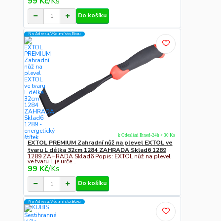
99 Kč
/
Ks
Do košíku
Na Adresu,Výd.místo,Boxu
k Odeslání Ihned-24h > 30 Ks
EXTOL PREMIUM Zahradní nůž na plevel EXTOL ve
tvaru L délka 32cm 1284 ZAHRADA Sklad6 1289
1289 ZAHRADA Sklad6 Popis: EXTOL nůž na plevel
ve tvaru L je urče...
99 Kč
/
Ks
Do košíku
Na Adresu,Výd.místo,Boxu