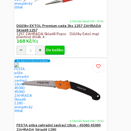
k Odeslání Ihned-24h > 30 Ks
Důlčíky EXTOL Premium sada 3ks 1257 ZAHRADA
Sklad6 1257
1257 ZAHRADA Sklad6 Popis: Důlčíky Extol mají
plastový držák, k...
168 Kč
/
Ks
Do košíku
Na Adresu,Výd.místo,Boxu
k Odeslání Ihned-24h > 30 Ks
FESTA pilka zahradní zavírací 18cm - 45060 45060
ZAHRADA Sklad6 1280