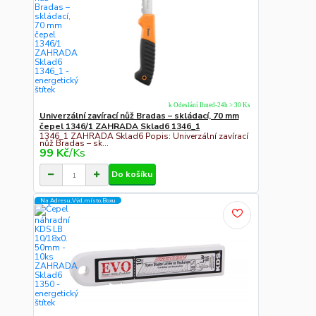
k Odeslání Ihned-24h > 30 Ks
Univerzální zavírací nůž Bradas – skládací, 70 mm
čepel 1346/1 ZAHRADA Sklad6 1346_1
1346_1 ZAHRADA Sklad6 Popis: Univerzální zavírací
nůž Bradas – sk...
99 Kč
/
Ks
Do košíku
Na Adresu,Výd.místo,Boxu