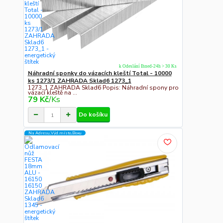
k Odeslání Ihned-24h > 30 Ks
Náhradní sponky do vázacích kleští Total - 10000
ks 1273/1 ZAHRADA Sklad6 1273_1
1273_1 ZAHRADA Sklad6 Popis: Náhradní spony pro
vázací kleště na ...
79 Kč
/
Ks
Do košíku
Na Adresu,Výd.místo,Boxu