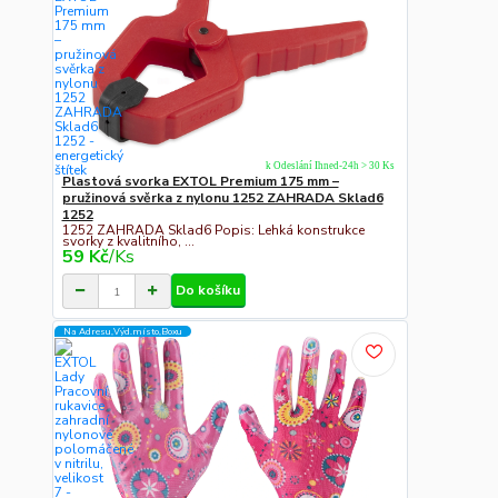
k Odeslání Ihned-24h > 30 Ks
Plastová svorka EXTOL Premium 175 mm –
pružinová svěrka z nylonu 1252 ZAHRADA Sklad6
1252
1252 ZAHRADA Sklad6 Popis: Lehká konstrukce
svorky z kvalitního, ...
59 Kč
/
Ks
Do košíku
Na Adresu,Výd.místo,Boxu