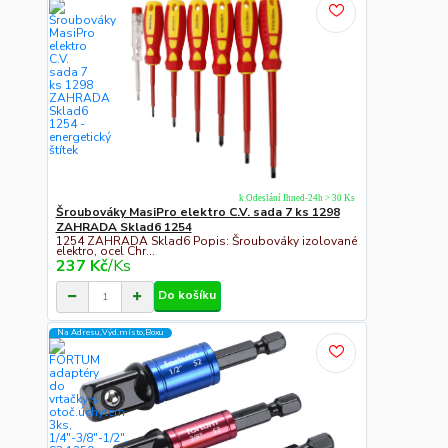
k Odeslání Ihned-24h > 30 Ks
Šroubováky MasiPro elektro C.V. sada 7 ks 1298
ZAHRADA Sklad6 1254
1254 ZAHRADA Sklad6 Popis: Šroubováky izolované
elektro, ocel Chr...
237 Kč
/
Ks
Do košíku
Na Adresu,Výd.místo,Boxu