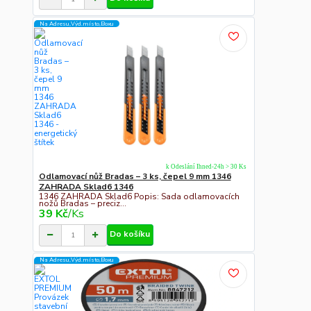
Na Adresu,Výd.místo,Boxu
k Odeslání Ihned-24h > 30 Ks
Odlamovací nůž Bradas – 3 ks, čepel 9 mm 1346
ZAHRADA Sklad6 1346
1346 ZAHRADA Sklad6 Popis: Sada odlamovacích
nožů Bradas – preciz...
39 Kč
/
Ks
Do košíku
Na Adresu,Výd.místo,Boxu