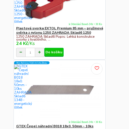
k Odeslání Ihned-24h > 30 Ks
Plastová svorka EXTOL Premium 85 mm – pružinová
svěrka z nylonu 1250 ZAHRADA Sklad6 1250
1250 ZAHRADA Sklad6 Popis: Lehká konstrukce
svorky z kvalitního, ...
24 Kč
/
Ks
Do košíku
Na Adresu,Výd.místo,Boxu
k Odeslání Ihned-24h > 30 Ks
GTEX Čepel náhradní B018 18x0. 50mm - 10ks