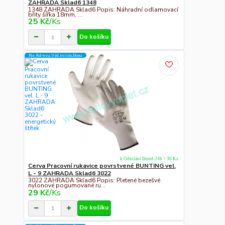
ZAHRADA Sklad6 1348
1348 ZAHRADA Sklad6 Popis: Náhradní odlamovací
břity šířka 18mm, ...
25 Kč
/
Ks
Do košíku
Na Adresu,Výd.místo,Boxu
k Odeslání Ihned-24h > 30 Ks
Cerva Pracovní rukavice povrstvené BUNTING vel.
L - 9 ZAHRADA Sklad6 3022
3022 ZAHRADA Sklad6 Popis: Pletené bezešvé
nylonové pogumované ru...
29 Kč
/
Ks
Do košíku