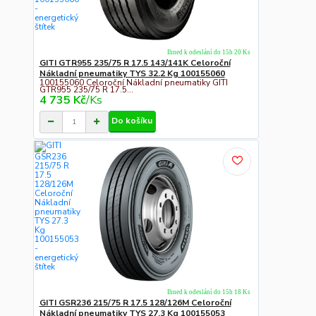
Ihned k odeslání do 15h 20 Ks
GITI GTR955 235/75 R 17.5 143/141K Celoroční
Nákladní pneumatiky TYS 32.2 Kg 100155060
100155060 Celoroční Nákladní pneumatiky GITI
GTR955 235/75 R 17.5...
4 735 Kč
/
Ks
Do košíku
Ihned k odeslání do 15h 18 Ks
GITI GSR236 215/75 R 17.5 128/126M Celoroční
Nákladní pneumatiky TYS 27.3 Kg 100155053