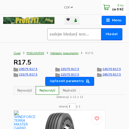
0
ks
CZK
za
0 Kč
Menu
Hledat
Úvod
PNEUMATIKY
Nákladní pneumatiky
R17.5
R17.5
205/75 R17.5
235/75 R17.5
245/70 R17.5
215/75 R17.5
225/75 R17.5
265/70 R17.5
Upřesnit parametry
Nejnovější
Nejlevnější
Nejdražší
Zobrazuji 1-11 z 11
strana
z 1