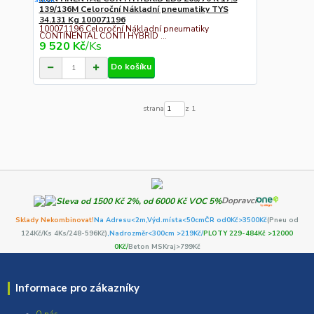
139/136M Celoroční Nákladní pneumatiky TYS
34.131 Kg 100071196
100071196 Celoroční Nákladní pneumatiky
CONTINENTAL CONTI HYBRID ...
9 520 Kč
/
Ks
Do košíku
strana
z 1
Dopravci
Sklady Nekombinovat!
Na Adresu<2m,
Výd.místa<50cm
ČR od0Kč
>3500Kč
(Pneu od
124Kč/Ks 4Ks/248-596Kč)
,Nadrozměr<300cm >219Kč/
PLOTY 229-484Kč >12000
0Kč/
Beton MSKraj>799Kč
Informace pro zákazníky