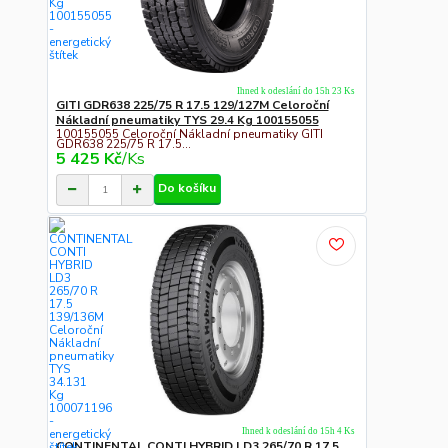
Ihned k odeslání do 15h 23 Ks
GITI GDR638 225/75 R 17.5 129/127M Celoroční
Nákladní pneumatiky TYS 29.4 Kg 100155055
100155055 Celoroční Nákladní pneumatiky GITI
GDR638 225/75 R 17.5...
5 425 Kč
/
Ks
Do košíku
Ihned k odeslání do 15h 4 Ks
CONTINENTAL CONTI HYBRID LD3 265/70 R 17.5