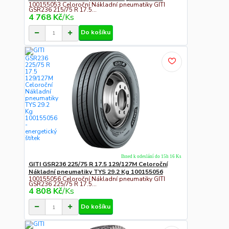
100155053 Celoroční Nákladní pneumatiky GITI
GSR236 215/75 R 17.5...
4 768 Kč
/
Ks
Do košíku
Ihned k odeslání do 15h 16 Ks
GITI GSR236 225/75 R 17.5 129/127M Celoroční
Nákladní pneumatiky TYS 29.2 Kg 100155056
100155056 Celoroční Nákladní pneumatiky GITI
GSR236 225/75 R 17.5...
4 808 Kč
/
Ks
Do košíku