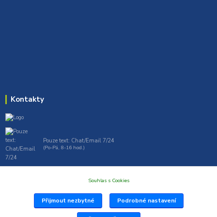
Kontakty
Pouze text: Chat/Email 7/24
(Po-Pá, 8-16 hod.)
gt7profi717@gmail.com , tprofi@seznam.cz
Souhlas s Cookies
Přijmout nezbytné
Podrobné nastavení