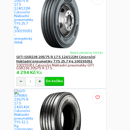
Ihned k odeslání do 15h 8 Ks
GITI GSR236 205/75 R 17.5 124/122M Celoroční
Nákladní pneumatiky TYS 25.7 Kg 100155051
100155051 Celoroční Nákladní pneumatiky GITI
GSR236 205/75 R 17.5...
4 294 Kč
/
Ks
Do košíku