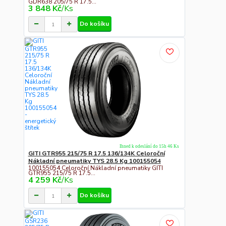
GDR638 205/75 R 17.5...
3 848 Kč
/
Ks
Do košíku
Ihned k odeslání do 15h 46 Ks
GITI GTR955 215/75 R 17.5 136/134K Celoroční
Nákladní pneumatiky TYS 28.5 Kg 100155054
100155054 Celoroční Nákladní pneumatiky GITI
GTR955 215/75 R 17.5...
4 259 Kč
/
Ks
Do košíku