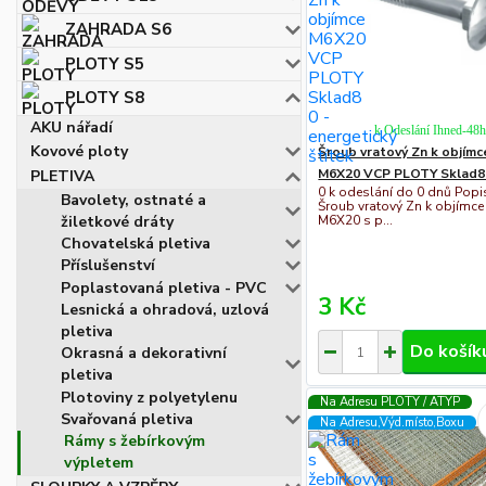
ZAHRADA S6
PLOTY S5
PLOTY S8
AKU nářadí
k Odeslání Ihned-48
Kovové ploty
Šroub vratový Zn k objímc
M6X20 VCP PLOTY Sklad8
PLETIVA
0 k odeslání do 0 dnů Popi
Bavolety, ostnaté a
Šroub vratový Zn k objímce
žiletkové dráty
M6X20 s p...
Chovatelská pletiva
Příslušenství
Poplastovaná pletiva - PVC
3 Kč
Lesnická a ohradová, uzlová
pletiva
Do košík
Okrasná a dekorativní
pletiva
Plotoviny z polyetylenu
Na Adresu PLOTY / ATYP
Svařovaná pletiva
Na Adresu,Výd.místo,Boxu
Rámy s žebírkovým
výpletem