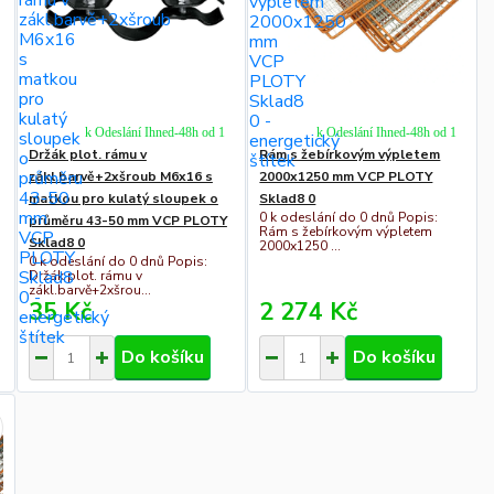
k Odeslání Ihned-48h od 1
k Odeslání Ihned-48h od 1
Držák plot. rámu v
Rám s žebírkovým výpletem
zákl.barvě+2xšroub M6x16 s
2000x1250 mm VCP PLOTY
matkou pro kulatý sloupek o
Sklad8 0
0 k odeslání do 0 dnů Popis:
průměru 43-50 mm VCP PLOTY
Rám s žebírkovým výpletem
Sklad8 0
2000x1250 ...
0 k odeslání do 0 dnů Popis:
Držák plot. rámu v
zákl.barvě+2xšrou...
35 Kč
2 274 Kč
Do košíku
Do košíku