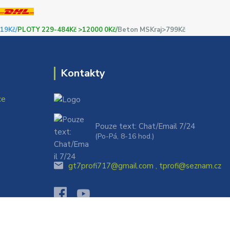
19Kč/
PLOTY 229-484Kč >12000 0Kč/
Beton MSKraj>799Kč
Kontakty
ce
Pouze text: Chat/Email 7/24
(Po-Pá, 8-16 hod.)
gt7profi717@gmail.com , tprofi@seznam.cz