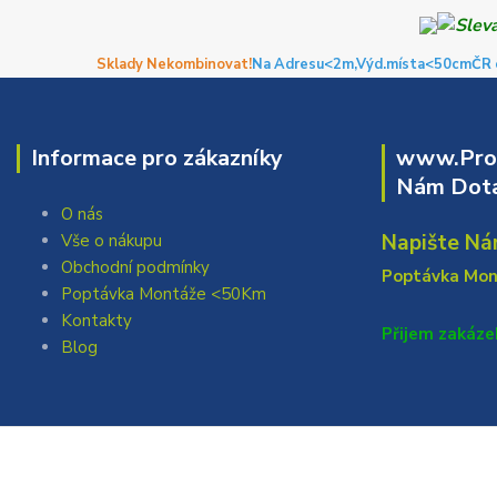
Sklady Nekombinovat!
Na Adresu<2m,
Výd.místa<50cm
ČR 
Informace pro zákazníky
www.Prof
Nám Dota
O nás
Napište Ná
Vše o nákupu
Obchodní podmínky
Poptávka Mo
Poptávka Montáže <50Km
Kontakty
Přijem zakáze
Blog