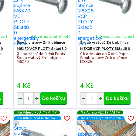
h od 1
k Odeslání Ihned-48h od 1
k Odeslání Ihned-48h od 1
e
Šroub vratový Zn k objímce
Šroub vratový Zn k objímce
 0
M6X70 VCP PLOTY Sklad8 0
M8X25 VCP PLOTY Sklad8 0
s:
0 k odeslání do 0 dnů Popis:
0 k odeslání do 0 dnů Popis:
Šroub vratový Zn k objímce
Šroub vratový Zn k objímce
M6X70.
M8X25
4 Kč
4 Kč
u
Do košíku
Do košíku
Na Adresu PLOTY / ATYP
Na Adresu PLOTY / ATYP
Na Adresu,Výd.místo,Boxu
Na Adresu,Výd.místo,Boxu