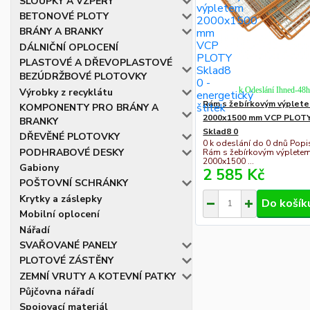
SLOUPKY A VZPĚRY
BETONOVÉ PLOTY
BRÁNY A BRANKY
DÁLNIČNÍ OPLOCENÍ
PLASTOVÉ A DŘEVOPLASTOVÉ
BEZÚDRŽBOVÉ PLOTOVKY
k Odeslání Ihned-48
Výrobky z recyklátu
Rám s žebírkovým výplet
KOMPONENTY PRO BRÁNY A
2000x1500 mm VCP PLOT
BRANKY
Sklad8 0
DŘEVĚNÉ PLOTOVKY
0 k odeslání do 0 dnů Popi
PODHRABOVÉ DESKY
Rám s žebírkovým výplete
2000x1500 ...
Gabiony
2 585 Kč
POŠTOVNÍ SCHRÁNKY
Krytky a záslepky
Do košík
Mobilní oplocení
Nářadí
SVAŘOVANÉ PANELY
PLOTOVÉ ZÁSTĚNY
ZEMNÍ VRUTY A KOTEVNÍ PATKY
Půjčovna nářadí
Spojovací materiál