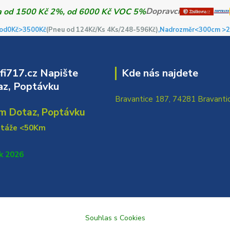
Dopravci
od0Kč
>3500Kč
(Pneu od 124Kč/Ks 4Ks/248-596Kč)
,Nadrozměr<300cm >2
i717.cz Napište
Kde nás najdete
z, Poptávku
Bravantice 187, 74281 Bravanti
m Dotaz, Poptávku
ntáže <50Km
k 2026
Souhlas s Cookies