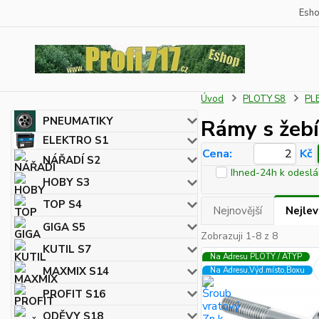
Esh
Úvod
PLOTY S8
PL
PNEUMATIKY
Rámy s žeb
ELEKTRO S1
Cena:
Kč
NÁŘADÍ S2
Ihned-24h k odeslá
HOBY S3
TOP S4
Nejnovější
Nejlev
GIGA S5
Zobrazuji 1-8 z 8
KUTIL S7
Na Adresu PLOTY / ATYP
MAXMIX S14
Na Adresu,Výd.místo,Boxu
PROFIT S16
ODĚVY S18