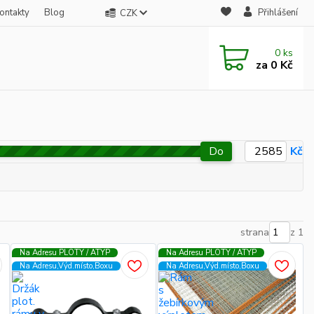
ontakty
Blog
Přihlášení
CZK
0
ks
za
0 Kč
Do
Kč
strana
z 1
Na Adresu PLOTY / ATYP
Na Adresu PLOTY / ATYP
Na Adresu,Výd.místo,Boxu
Na Adresu,Výd.místo,Boxu