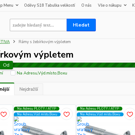
op Menu
Oděvy S18 Tabulka velikostí
O nás
Vše o nákupu
K
Hledat
ETIVA
Rámy s žebírkovým výpletem
írkovým výpletem
Od
ní
Na Adresu,Výd.místo,Boxu
nější
Nejdražší
Na Adresu PLOTY / ATYP
Na Adresu PLOTY / ATYP
Na Adresu,Výd.místo,Boxu
Na Adresu,Výd.místo,Boxu