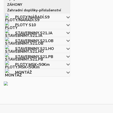
ZÁHONY
Zahradní doplňky-příslušenství
PLOTY/NÁŘADÍ.S9
PLOTY S10
STAVEBNINY.S21.JA
STAVEBNINY.S21.OB
STAVEBNINY.S21.HO
STAVEBNINY.S21.PB
PLOTY.MSK<50Km
MONTÁŽ