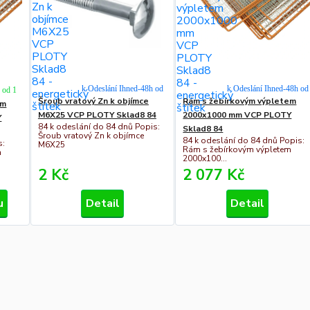
k Odeslání Ihned-48h od
k Odeslání Ihned-48h od
h od 1
Šroub vratový Zn k objímce
Rám s žebírkovým výpletem
em
M6X25 VCP PLOTY Sklad8 84
2000x1000 mm VCP PLOTY
Y
84 k odeslání do 84 dnů Popis:
Sklad8 84
Šroub vratový Zn k objímce
84 k odeslání do 84 dnů Popis:
s:
M6X25
Rám s žebírkovým výpletem
m
2000x100...
2 Kč
2 077 Kč
u
Detail
Detail