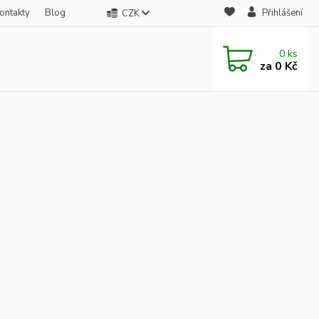
ontakty
Blog
Přihlášení
CZK
0
ks
za
0 Kč