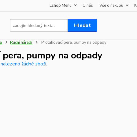
Eshop Menu
O nás
Vše o nákupu
K
Hledat
na
Ruční nářadí
Protahovací pera, pumpy na odpady
í pera, pumpy na odpady
 nalezeno žádné zboží.