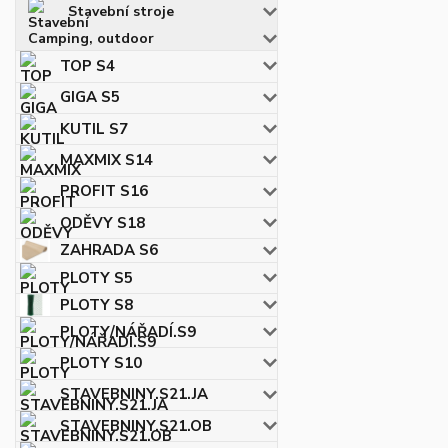
Stavební stroje
Camping, outdoor
TOP S4
GIGA S5
KUTIL S7
MAXMIX S14
PROFIT S16
ODĚVY S18
ZAHRADA S6
PLOTY S5
PLOTY S8
PLOTY/NÁŘADÍ.S9
PLOTY S10
STAVEBNINY.S21.JA
STAVEBNINY.S21.OB