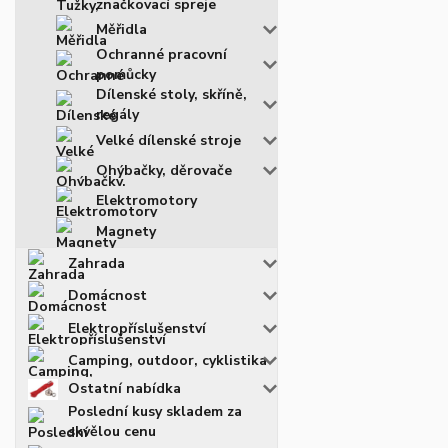
značkovací spreje
Měřidla
Ochranné pracovní
pomůcky
Dílenské stoly, skříně,
regály
Velké dílenské stroje
Ohýbačky, děrovače
Elektromotory
Magnety
Zahrada
Domácnost
Elektropříslušenství
Camping, outdoor, cyklistika
Ostatní nabídka
Poslední kusy skladem za
skvělou cenu