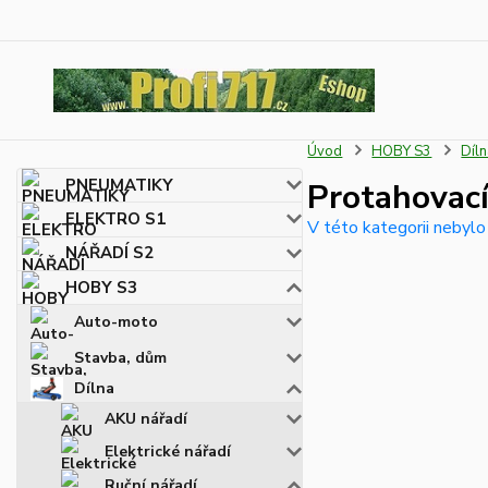
Úvod
HOBY S3
Díl
PNEUMATIKY
Protahovac
ELEKTRO S1
V této kategorii nebylo
NÁŘADÍ S2
HOBY S3
Auto-moto
Stavba, dům
Dílna
AKU nářadí
Elektrické nářadí
Ruční nářadí