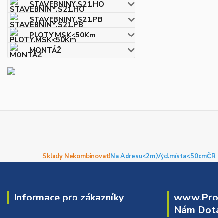
STAVEBNINY.S21.HO
STAVEBNINY.S21.PB
PLOTY.MSK<50Km
MONTÁŽ
Sklady Nekombinovat!
Na Adresu<2m,
Výd.místa<50cm
ČR 
Informace pro zákazníky
www.Prof
Nám Dota