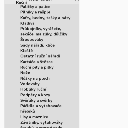
Paličky a palice
Pilníky a rašple
Kufry, bedny, tašky a pásy
Kladiva
Průbojníky, vyrážeče,
sekáče, majzlíky, důlčiky
Šroubováky
Sady nářadí, klíče
Kleště
Ostatní ruční nářadí
Kartáče a štětce
Ruční pily a pilky
Nože
Nůžky na plech
Vodováhy
Hoblíky ruční
Podpěry a kozy
Svěráky a svěrky
Páčidla a vytahovače
hřebíků
Lisy a maznice
Závitníky, vytahováky
šroubů, opravné sady