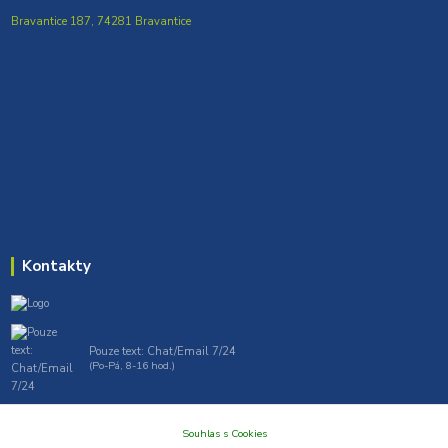
Bravantice 187, 74281 Bravantice
Kontakty
Pouze text: Chat/Email 7/24
(Po-Pá, 8-16 hod.)
gt7profi717@gmail.com , tprofi@seznam.cz
Souhlas s Cookies