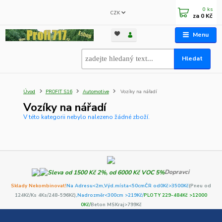
0
ks
CZK
za
0 Kč
Menu
Hledat
Úvod
PROFIT S16
Automotive
Vozíky na nářadí
Vozíky na nářadí
V této kategorii nebylo nalezeno žádné zboží.
Dopravci
Sklady Nekombinovat!
Na Adresu<2m,
Výd.místa<50cm
ČR od0Kč
>3500Kč
(Pneu od
124Kč/Ks 4Ks/248-596Kč)
,Nadrozměr<300cm >219Kč/
PLOTY 229-484Kč >12000
0Kč/
Beton MSKraj>799Kč