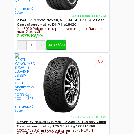
Ihned k odeslání do 15h 6 Ks
235/45 R19 95W, Nexen, N'FERA SPORT SUV Letní
Osobní pneumatiky DNP Ne18020
Ne18020 Pokud neni u pneu uvedeno jinak Garance
max. 2 let stáří,...
2 675 Kč
/
Ks
Do košíku
Ihned k odeslání do 15h 12 Ks
NEXEN WINGUARD SPORT 2 235/45 R 19 99V Zimní
Osobní pneumatiky TYS 10.93 Kg 100114398
100114398 Zimní Osobní pneumatiky NEXEN
WINGUARD SPORT 2 235/45 R...