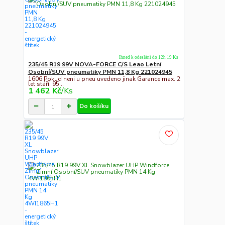
Ihned k odeslání do 12h 19 Ks
235/45 R19 99V NOVA-FORCE C/S Leao Letní
Osobní/SUV pneumatiky PMN 11,8 Kg 221024945
1606 Pokud neni u pneu uvedeno jinak Garance max. 2
let stáří, 95...
1 462 Kč
/
Ks
Do košíku