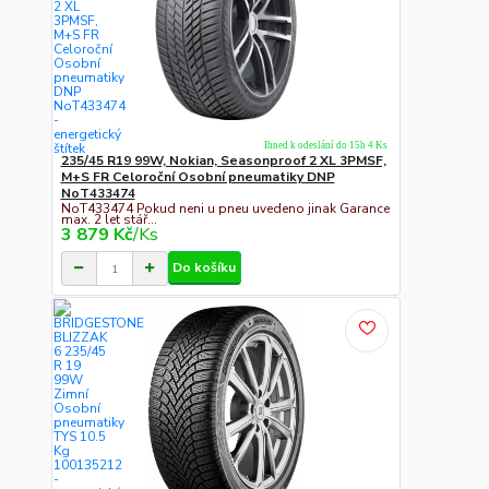
Ihned k odeslání do 15h 4 Ks
235/45 R19 99W, Nokian, Seasonproof 2 XL 3PMSF,
M+S FR Celoroční Osobní pneumatiky DNP
NoT433474
NoT433474 Pokud neni u pneu uvedeno jinak Garance
max. 2 let stář...
3 879 Kč
/
Ks
Do košíku