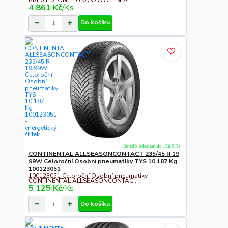
BRIDGESTONE TURANZA ALL SEA...
4 861 Kč
/
Ks
Do košíku
Ihned k odeslání do 15h 6 Ks
CONTINENTAL ALLSEASONCONTACT 235/45 R 19
99W Celoroční Osobní pneumatiky TYS 10.187 Kg
100123051
100123051 Celoroční Osobní pneumatiky
CONTINENTAL ALLSEASONCONTAC...
5 125 Kč
/
Ks
Do košíku