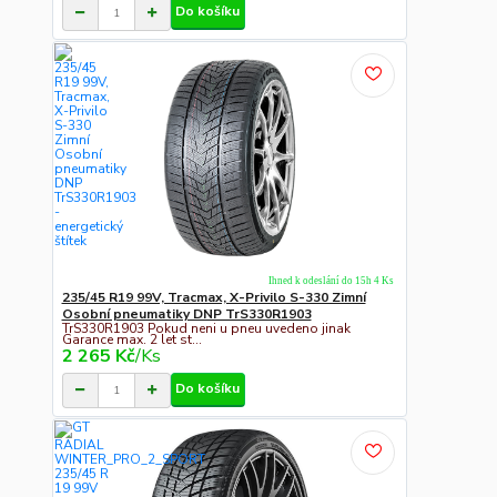
Do košíku
Ihned k odeslání do 15h 4 Ks
235/45 R19 99V, Tracmax, X-Privilo S-330 Zimní
Osobní pneumatiky DNP TrS330R1903
TrS330R1903 Pokud neni u pneu uvedeno jinak
Garance max. 2 let st...
2 265 Kč
/
Ks
Do košíku