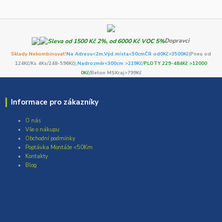
Dopravci
Sklady Nekombinovat!
Na Adresu<2m,
Výd.místa<50cm
ČR od0Kč
>3500Kč
(Pneu od
124Kč/Ks 4Ks/248-596Kč)
,Nadrozměr<300cm >219Kč/
PLOTY 229-484Kč >12000
0Kč/
Beton MSKraj>799Kč
Informace pro zákazníky
O nás
Vše o nákupu
Obchodní podmínky
Poptávka Montáže <50Km
Kontakty
Blog