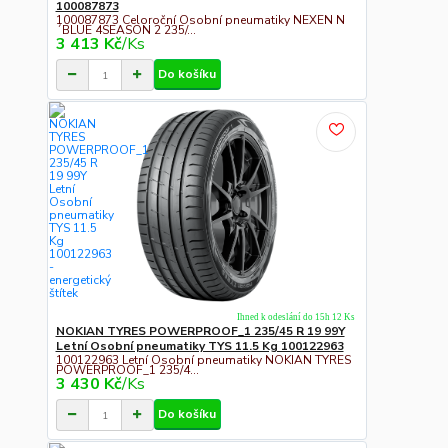
100087873
100087873 Celoroční Osobní pneumatiky NEXEN N
´BLUE 4SEASON 2 235/...
3 413 Kč
/
Ks
Do košíku
Ihned k odeslání do 15h 12 Ks
NOKIAN TYRES POWERPROOF_1 235/45 R 19 99Y
Letní Osobní pneumatiky TYS 11.5 Kg 100122963
100122963 Letní Osobní pneumatiky NOKIAN TYRES
POWERPROOF_1 235/4...
3 430 Kč
/
Ks
Do košíku