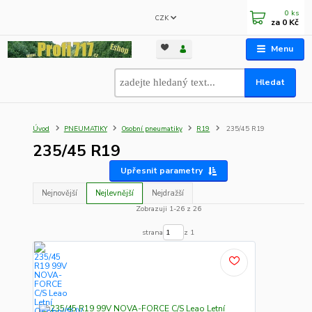
0
ks
CZK
za
0 Kč
Menu
Hledat
Úvod
PNEUMATIKY
Osobní pneumatiky
R19
235/45 R19
235/45 R19
Upřesnit parametry
Nejnovější
Nejlevnější
Nejdražší
Zobrazuji 1-26 z 26
strana
z 1