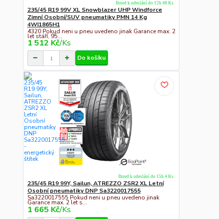
Ihned k odeslání do 12h 48 Ks
235/45 R19 99V XL Snowblazer UHP Windforce
Zimní Osobní/SUV pneumatiky PMN 14 Kg
4WI1865H1
4320 Pokud neni u pneu uvedeno jinak Garance max. 2
let stáří, 95...
1 512 Kč
/
Ks
Do košíku
Ihned k odeslání do 15h 4 Ks
235/45 R19 99Y, Sailun, ATREZZO ZSR2 XL Letní
Osobní pneumatiky DNP Sa3220017555
Sa3220017555 Pokud neni u pneu uvedeno jinak
Garance max. 2 let s...
1 665 Kč
/
Ks