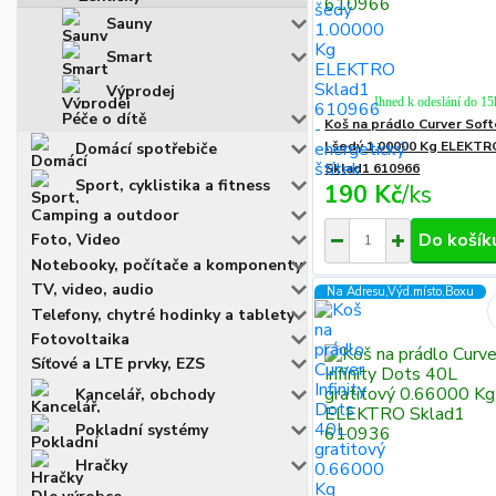
Sauny
Smart
Výprodej
Ihned k odeslání do 15
Péče o dítě
Koš na prádlo Curver Soft
l šedý 1.00000 Kg ELEKTR
Domácí spotřebiče
Sklad1 610966
Sport, cyklistika a fitness
190 Kč
/
ks
Camping a outdoor
Do košík
Foto, Video
Notebooky, počítače a komponenty
TV, video, audio
Na Adresu,Výd.místo,Boxu
Telefony, chytré hodinky a tablety
Fotovoltaika
Síťové a LTE prvky, EZS
Kancelář, obchody
Pokladní systémy
Hračky