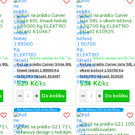
h 5 ks
Ihned k odeslání do 15h 7 ks
Ihned k odeslání do 15h 5 ks
e 60L
Koš na prádlo Curver Style 60L
Koš na prádlo Curver Jute 58L 
tmavě hnědý 1.89000 Kg
víkem béžový 1.50700 Kg
ELEKTRO Sklad1 610467
ELEKTRO Sklad1 610925
529 Kč
/
ks
534 Kč
/
ks
u
Do košíku
Do košíku
Na Adresu,Výd.místo,Boxu
Na Adresu,Výd.místo,Boxu