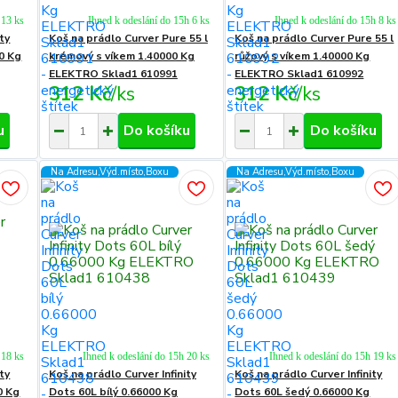
 13 ks
Ihned k odeslání do 15h 6 ks
Ihned k odeslání do 15h 8 ks
ty
Koš na prádlo Curver Pure 55 l
Koš na prádlo Curver Pure 55 l
0 Kg
krémový s víkem 1.40000 Kg
růžový s víkem 1.40000 Kg
ELEKTRO Sklad1 610991
ELEKTRO Sklad1 610992
312 Kč
/
ks
312 Kč
/
ks
u
Do košíku
Do košíku
Na Adresu,Výd.místo,Boxu
Na Adresu,Výd.místo,Boxu
 18 ks
Ihned k odeslání do 15h 20 ks
Ihned k odeslání do 15h 19 ks
ty
Koš na prádlo Curver Infinity
Koš na prádlo Curver Infinity
0 Kg
Dots 60L bílý 0.66000 Kg
Dots 60L šedý 0.66000 Kg