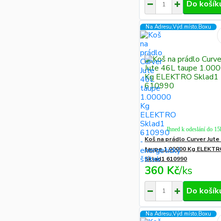
Do košík
Na Adresu,Výd.místo,Boxu
Ihned k odeslání do 15
Koš na prádlo Curver Jute
taupe 1.00000 Kg ELEKT
Sklad1 610990
360 Kč
/
ks
Do košík
Na Adresu,Výd.místo,Boxu