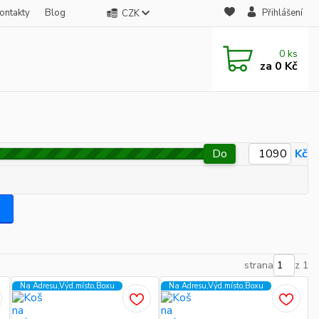
ontakty
Blog
Přihlášení
CZK
0
ks
za
0 Kč
Do
Kč
strana
z 1
Na Adresu,Výd.místo,Boxu
Na Adresu,Výd.místo,Boxu