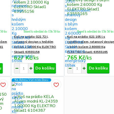
 50 ks
Ihned k odeslání do 15h 50 ks
Ihned k odeslání do 15h 50 ks
Koš na prádlo G21 72 l,
Koš na prádlo G21 105 l s
košem
ratanový design s hnědým
rozdělovačem, ratanový desig
d1
košem 2.10000 Kg ELEKTRO
s bílým košem 2.60000 Kg
Sklad1 63555156
ELEKTRO Sklad1 63555165
627 Kč
/
ks
765 Kč
/
ks
u
Do košíku
Do košíku
Na Adresu,Výd.místo,Boxu