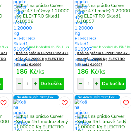
h 9 ks
Ihned k odeslání do 15h 11 ks
Ihned k odeslání do 15h 5 ks
 47 l
Koš na prádlo Curver Pure 47 l
Koš na prádlo Curver Pure 47 l
KTRO
růžový 1.20000 Kg ELEKTRO
modrý 1.20000 Kg ELEKTRO
Sklad1 610996
Sklad1 610997
186 Kč
/
ks
186 Kč
/
ks
u
Do košíku
Do košíku
Na Adresu,Výd.místo,Boxu
Na Adresu,Výd.místo,Boxu