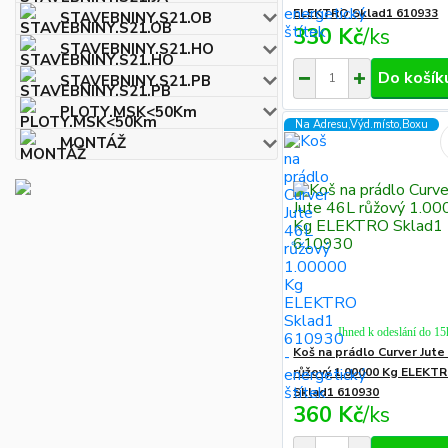
ELEKTRO Sklad1 610933
STAVEBNINY.S21.OB
330 Kč
/
ks
STAVEBNINY.S21.HO
Do košík
STAVEBNINY.S21.PB
PLOTY.MSK<50Km
Na Adresu,Výd.místo,Boxu
MONTÁŽ
Ihned k odeslání do 15
Koš na prádlo Curver Jute
růžový 1.00000 Kg ELEKT
Sklad1 610930
360 Kč
/
ks