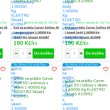
h 8 ks
Ihned k odeslání do 15h 4 ks
Ihned k odeslání do 15h 7 ks
ex 45
Koš na prádlo Curver Softex 45
Koš na prádlo Curver Softex 4
O
l modrozelený 1.00000 Kg
l tmavě šedý 1.00000 Kg
ELEKTRO Sklad1 610967
ELEKTRO Sklad1 610968
190 Kč
/
ks
190 Kč
/
ks
u
Do košíku
Do košíku
Na Adresu,Výd.místo,Boxu
Na Adresu,Výd.místo,Boxu