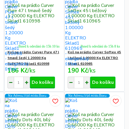
Ihned k odeslání do 15h 10 ks
Ihned k odeslání do 15h 8 ks
Koš na prádlo Curver Pure 47 l
Koš na prádlo Curver Softex 45
tmavě šedý 1.20000 Kg
l béžový 1.00000 Kg ELEKTRO
ELEKTRO Sklad1 610998
Sklad1 610965
186 Kč
/
ks
190 Kč
/
ks
Do košíku
Do košíku
Na Adresu,Výd.místo,Boxu
Na Adresu,Výd.místo,Boxu