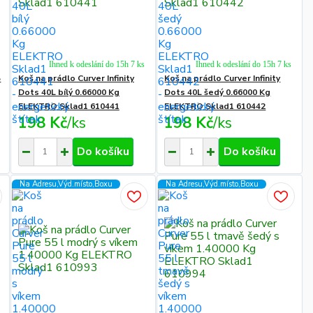
Ihned k odeslání do 15h 7 ks
Ihned k odeslání do 15h 7 ks
5
Koš na prádlo Curver Infinity
Koš na prádlo Curver Infinity
Dots 40L bílý 0.66000 Kg
Dots 40L šedý 0.66000 Kg
ELEKTRO Sklad1 610441
ELEKTRO Sklad1 610442
198 Kč
/
ks
198 Kč
/
ks
Do košíku
Do košíku
Na Adresu,Výd.místo,Boxu
Na Adresu,Výd.místo,Boxu