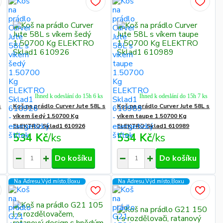
Ihned k odeslání do 15h 6 ks
Ihned k odeslání do 15h 7 ks
s
Koš na prádlo Curver Jute 58L s
Koš na prádlo Curver Jute 58L s
víkem šedý 1.50700 Kg
víkem taupe 1.50700 Kg
ELEKTRO Sklad1 610926
ELEKTRO Sklad1 610989
534 Kč
/
ks
534 Kč
/
ks
Do košíku
Do košíku
Na Adresu,Výd.místo,Boxu
Na Adresu,Výd.místo,Boxu