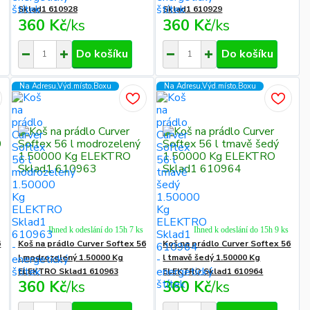
Sklad1 610928
Sklad1 610929
360 Kč
/
ks
360 Kč
/
ks
Do košíku
Do košíku
Na Adresu,Výd.místo,Boxu
Na Adresu,Výd.místo,Boxu
Ihned k odeslání do 15h 7 ks
Ihned k odeslání do 15h 9 ks
6
Koš na prádlo Curver Softex 56
Koš na prádlo Curver Softex 56
l modrozelený 1.50000 Kg
l tmavě šedý 1.50000 Kg
ELEKTRO Sklad1 610963
ELEKTRO Sklad1 610964
360 Kč
/
ks
360 Kč
/
ks