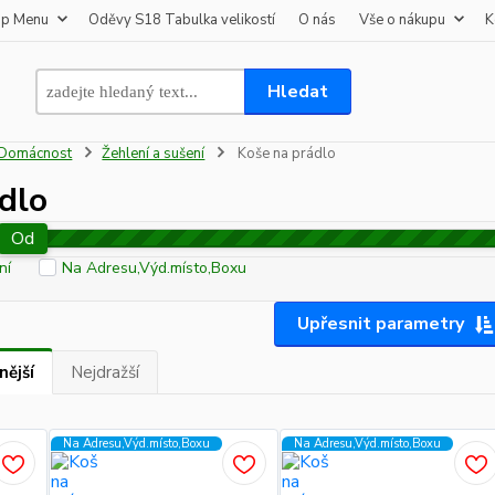
op Menu
Oděvy S18 Tabulka velikostí
O nás
Vše o nákupu
K
Hledat
Domácnost
Žehlení a sušení
Koše na prádlo
dlo
Od
ní
Na Adresu,Výd.místo,Boxu
Upřesnit parametry
nější
Nejdražší
Na Adresu,Výd.místo,Boxu
Na Adresu,Výd.místo,Boxu