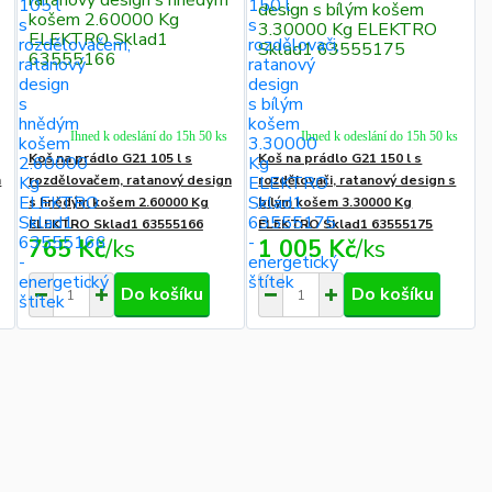
Ihned k odeslání do 15h 50 ks
Ihned k odeslání do 15h 50 ks
Koš na prádlo G21 105 l s
Koš na prádlo G21 150 l s
n
rozdělovačem, ratanový design
rozdělovači, ratanový design s
s hnědým košem 2.60000 Kg
bílým košem 3.30000 Kg
ELEKTRO Sklad1 63555166
ELEKTRO Sklad1 63555175
765 Kč
/
ks
1 005 Kč
/
ks
Do košíku
Do košíku