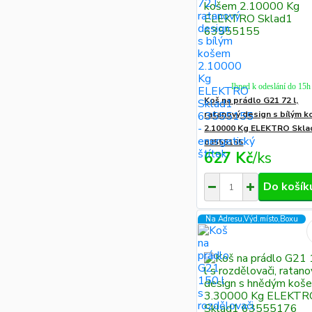
Ihned k odeslání do 15h
Koš na prádlo G21 72 l,
ratanový design s bílým 
2.10000 Kg ELEKTRO Skla
63555155
627 Kč
/
ks
Do košík
Na Adresu,Výd.místo,Boxu