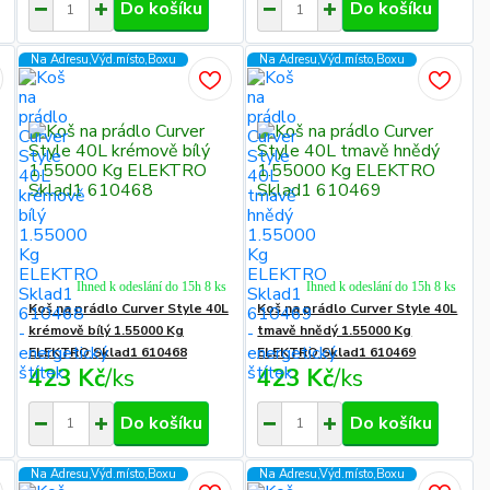
Do košíku
Do košíku
Na Adresu,Výd.místo,Boxu
Na Adresu,Výd.místo,Boxu
Ihned k odeslání do 15h 8 ks
Ihned k odeslání do 15h 8 ks
Koš na prádlo Curver Style 40L
Koš na prádlo Curver Style 40L
krémově bílý 1.55000 Kg
tmavě hnědý 1.55000 Kg
ELEKTRO Sklad1 610468
ELEKTRO Sklad1 610469
423 Kč
/
ks
423 Kč
/
ks
Do košíku
Do košíku
Na Adresu,Výd.místo,Boxu
Na Adresu,Výd.místo,Boxu