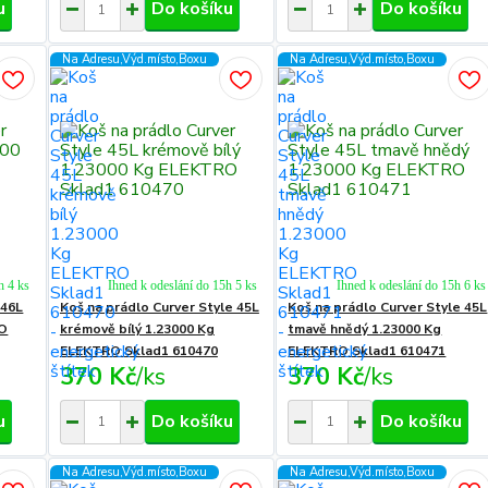
u
Do košíku
Do košíku
Na Adresu,Výd.místo,Boxu
Na Adresu,Výd.místo,Boxu
h 4 ks
Ihned k odeslání do 15h 5 ks
Ihned k odeslání do 15h 6 ks
 46L
Koš na prádlo Curver Style 45L
Koš na prádlo Curver Style 45L
RO
krémově bílý 1.23000 Kg
tmavě hnědý 1.23000 Kg
ELEKTRO Sklad1 610470
ELEKTRO Sklad1 610471
370 Kč
/
ks
370 Kč
/
ks
u
Do košíku
Do košíku
Na Adresu,Výd.místo,Boxu
Na Adresu,Výd.místo,Boxu