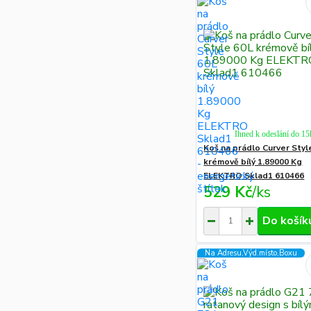
Ihned k odeslání do 15
Koš na prádlo Curver Styl
krémově bílý 1.89000 Kg
ELEKTRO Sklad1 610466
529 Kč
/
ks
Do košík
Na Adresu,Výd.místo,Boxu