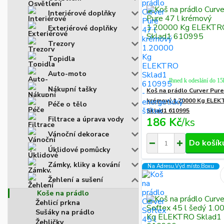
Interiérové doplňky
Exteriérové doplňky
Trezory
Topidla
Auto-moto
Ihned k odeslání do 15
Nákupní tašky
Koš na prádlo Curver Pure
krémový 1.20000 Kg ELE
Péče o tělo
Sklad1 610995
Filtrace a úprava vody
186 Kč
/
ks
Vánoční dekorace
Do košík
Úklidové pomůcky
Zámky, kliky a kování
Na Adresu,Výd.místo,Boxu
Žehlení a sušení
Koše na prádlo
Žehlicí prkna
Sušáky na prádlo
Žehličky