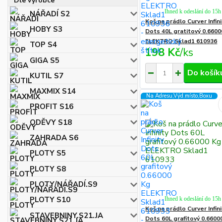
Dle výrobce
Ihned k odeslání do 15h
NÁŘADÍ S2
Koš na prádlo Curver Infini
HOBY S3
Dots 40L gratitový 0.6600
ELEKTRO Sklad1 610936
TOP S4
198 Kč
/
ks
GIGA S5
Do košík
KUTIL S7
MAXMIX S14
Na Adresu,Výd.místo,Boxu
PROFIT S16
ODĚVY S18
ZAHRADA S6
PLOTY S5
PLOTY S8
PLOTY/NÁŘADÍ.S9
PLOTY S10
Ihned k odeslání do 15h
Koš na prádlo Curver Infini
STAVEBNINY.S21.JA
Dots 60L grafitový 0.6600