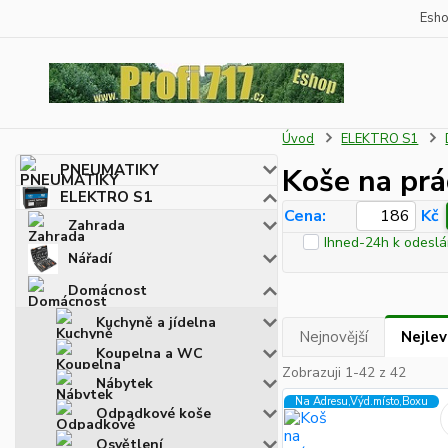
Esh
Úvod
ELEKTRO S1
PNEUMATIKY
Koše na prá
ELEKTRO S1
Cena:
Kč
Zahrada
Ihned-24h k odeslá
Nářadí
Domácnost
Kuchyně a jídelna
Nejnovější
Nejlev
Koupelna a WC
Zobrazuji 1-42 z 42
Nábytek
Na Adresu,Výd.místo,Boxu
Odpadkové koše
Osvětlení