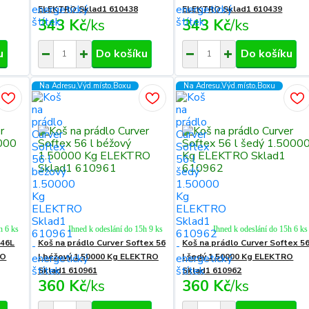
ELEKTRO Sklad1 610438
ELEKTRO Sklad1 610439
343 Kč
/
ks
343 Kč
/
ks
u
Do košíku
Do košíku
Na Adresu,Výd.místo,Boxu
Na Adresu,Výd.místo,Boxu
h 6 ks
Ihned k odeslání do 15h 9 ks
Ihned k odeslání do 15h 6 ks
 46L
Koš na prádlo Curver Softex 56
Koš na prádlo Curver Softex 5
RO
l béžový 1.50000 Kg ELEKTRO
l šedý 1.50000 Kg ELEKTRO
Sklad1 610961
Sklad1 610962
360 Kč
/
ks
360 Kč
/
ks