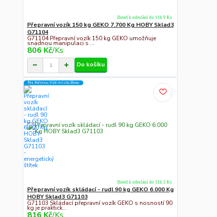
Ihned k odeslání do 11h 9 Ks
Přepravní vozík 150 kg GEKO 7.700 Kg HOBY Sklad3
G71104
G71104 Přepravní vozík 150 kg GEKO umožňuje
snadnou manipulaci s ...
806 Kč
/
Ks
Do košíku
Na Adresu,Výd.místo,Boxu
Ihned k odeslání do 11h 2 Ks
Přepravní vozík skládací - rudl 90 kg GEKO 6.000 Kg
HOBY Sklad3 G71103
G71103 Skládací přepravní vozík GEKO s nosností 90
kg je praktick...
816 Kč
/
Ks