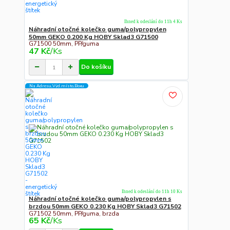
Ihned k odeslání do 11h 4 Ks
Náhradní otočné kolečko guma/polypropylen
50mm GEKO 0.200 Kg HOBY Sklad3 G71500
G71500 50mm, PP/guma
47 Kč
/
Ks
Do košíku
Na Adresu,Výd.místo,Boxu
Ihned k odeslání do 11h 10 Ks
Náhradní otočné kolečko guma/polypropylen s
brzdou 50mm GEKO 0.230 Kg HOBY Sklad3 G71502
G71502 50mm, PP/guma, brzda
65 Kč
/
Ks