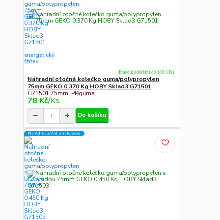
Ihned k odeslání do 11h 6 Ks
Náhradní otočné kolečko guma/polypropylen
75mm GEKO 0.370 Kg HOBY Sklad3 G71501
G71501 75mm, PP/guma
78 Kč
/
Ks
Do košíku
Na Adresu,Výd.místo,Boxu