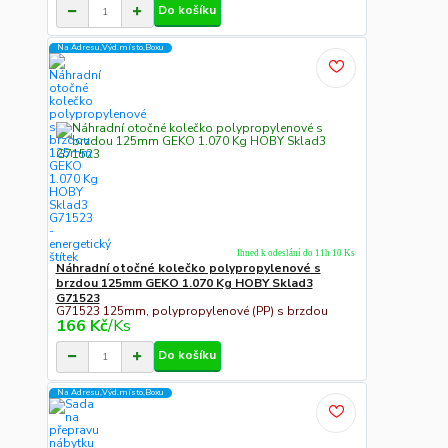
Do košíku
Na Adresu,Výd.místo,Boxu
Ihned k odeslání do 11h 10 Ks
Náhradní otočné kolečko polypropylenové s
brzdou 125mm GEKO 1.070 Kg HOBY Sklad3
G71523
G71523 125mm, polypropylenové (PP) s brzdou
166 Kč
/
Ks
Do košíku
Na Adresu,Výd.místo,Boxu