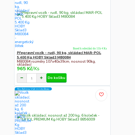
Ihned k odeslání do 11h 4 Ks
Přepravní vozík - rudl, 90 kg, skládací MAR-POL
5.400 Kg HOBY Sklad3 M80084
M80084 rozměry 107x40x39cm, nosnost 90kg,
skládací
965 Kč
/
Ks
Do košíku
Na Adresu,Výd.místo,Boxu