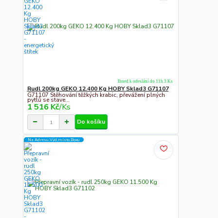
Ihned k odeslání do 11h 3 Ks
Rudl 200kg GEKO 12.400 Kg HOBY Sklad3 G71107
G71107 Stěhování těžkých krabic, převážení plných
pytlů se stave...
1 516 Kč
/
Ks
Do košíku
Na Adresu,Výd.místo,Boxu