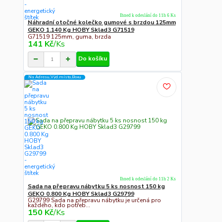
Ihned k odeslání do 11h 6 Ks
Náhradní otočné kolečko gumové s brzdou 125mm
GEKO 1.140 Kg HOBY Sklad3 G71519
G71519 125mm, guma, brzda
141 Kč
/
Ks
Do košíku
Na Adresu,Výd.místo,Boxu
Ihned k odeslání do 11h 2 Ks
Sada na přepravu nábytku 5 ks nosnost 150 kg
GEKO 0.800 Kg HOBY Sklad3 G29799
G29799 Sada na přepravu nábytku je určená pro
každého, kdo potřeb...
150 Kč
/
Ks