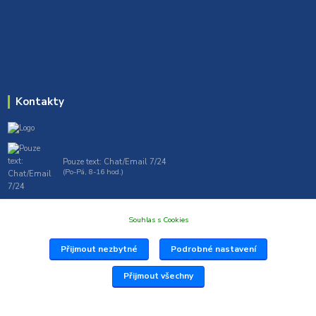
Kontakty
Pouze text: Chat/Email 7/24
(Po-Pá, 8-16 hod.)
gt7profi717@gmail.com , tprofi@seznam.cz
Souhlas s Cookies
Přijmout nezbytné
Podrobné nastavení
Přijmout všechny
Vytvořil: Antonín Grygar Thiel 2025 www.Profi717.cz
Vytvořeno na
Eshop-rychle.cz