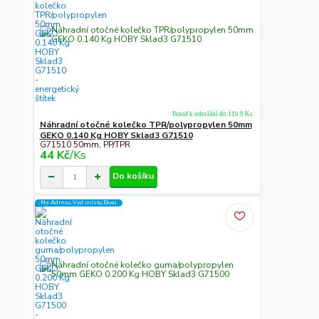
Ihned k odeslání do 11h 9 Ks
Náhradní otočné kolečko TPR/polypropylen 50mm
GEKO 0.140 Kg HOBY Sklad3 G71510
G71510 50mm, PP/TPR
44 Kč
/
Ks
Do košíku
Na Adresu,Výd.místo,Boxu