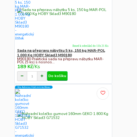
Ihned k odeslání do 11h 21 Ks
Sada na přepravu nábytku 5 ks, 150 kg MAR-POL
1.000 Kg HOBY Sklad3 M90180
M90180 Praktická sada na přepravu nábytku MAR-
POL (5 ks) s nosnos...
189 Kč
/
Ks
Do košíku
Na Adresu,Výd.místo,Boxu