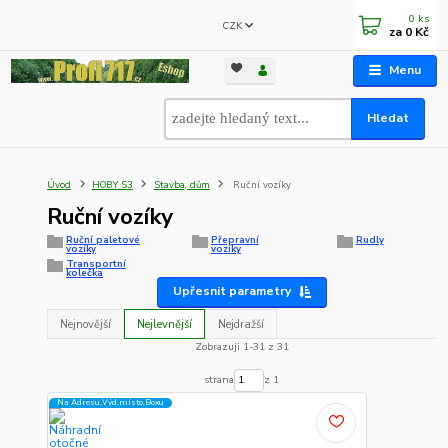
0
ks
CZK
za
0 Kč
Menu
Hledat
Úvod
HOBY S3
Stavba, dům
Ruční vozíky
Ruční vozíky
Ruční paletové
Přepravní
Rudly
vozíky
vozíky
Transportní
kolečka
Upřesnit parametry
Nejnovější
Nejlevnější
Nejdražší
Zobrazuji 1-31 z 31
strana
z 1
Na Adresu,Výd.místo,Boxu