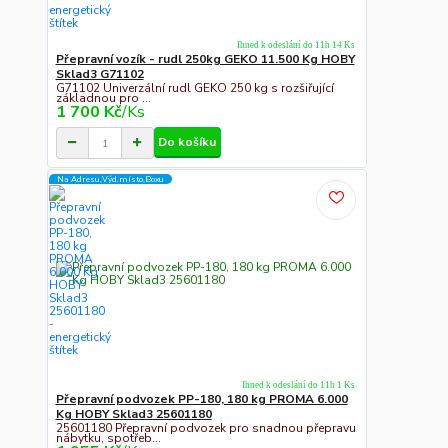
Ihned k odeslání do 11h 14 Ks
Přepravní vozík - rudl 250kg GEKO 11.500 Kg HOBY
Sklad3 G71102
G71102 Univerzální rudl GEKO 250 kg s rozšiřující
základnou pro ...
1 700 Kč
/
Ks
Do košíku
Na Adresu,Výd.místo,Boxu
Ihned k odeslání do 11h 1 Ks
Přepravní podvozek PP-180, 180 kg PROMA 6.000
Kg HOBY Sklad3 25601180
25601180 Přepravní podvozek pro snadnou přepravu
nábytku, spotřeb...