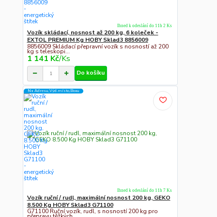
Ihned k odeslání do 11h 2 Ks
Vozík skládací, nosnost až 200 kg, 6 koleček -
EXTOL PREMIUM Kg HOBY Sklad3 8856009
8856009 Skládací přepravní vozík s nosností až 200
kg s teleskopi...
1 141 Kč
/
Ks
Do košíku
Na Adresu,Výd.místo,Boxu
Ihned k odeslání do 11h 7 Ks
Vozík ruční / rudl, maximální nosnost 200 kg, GEKO
8.500 Kg HOBY Sklad3 G71100
G71100 Ruční vozík, rudl, s nosností 200 kg pro
přepravu těžkých ...