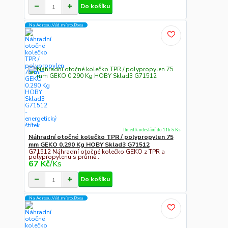
Do košíku
Na Adresu,Výd.místo,Boxu
Ihned k odeslání do 11h 5 Ks
Náhradní otočné kolečko TPR / polypropylen 75
mm GEKO 0.290 Kg HOBY Sklad3 G71512
G71512 Náhradní otočné kolečko GEKO z TPR a
polypropylenu s průmě...
67 Kč
/
Ks
Do košíku
Na Adresu,Výd.místo,Boxu