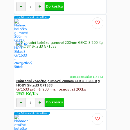
Do košíku
Na Adresu,Výd.místo,Boxu
Ihned k odeslání do 11h 3 Ks
Náhradní kolečko gumové 200mm GEKO 3.200 Kg
HOBY Sklad3 G71533
G71533 průměr 200mm, nosnost až 200kg
252 Kč
/
Ks
Do košíku
Na Adresu,Výd.místo,Boxu