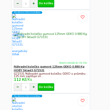
Do košíku
Na Adresu,Výd.místo,Boxu
Ihned k odeslání do 11h 3 Ks
Náhradní kolečko gumové 125mm GEKO 0.880 Kg
HOBY Sklad3 G71531
G71531 Náhradní gumové kolečko GEKO o průměru
125 mm zajišťuje sn...
112 Kč
/
Ks
Do košíku
Na Adresu,Výd.místo,Boxu