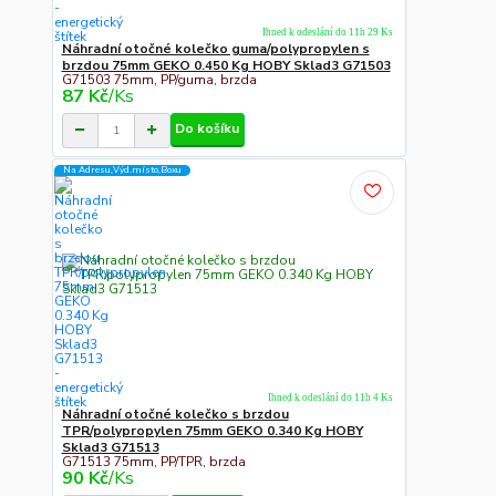
Ihned k odeslání do 11h 29 Ks
Náhradní otočné kolečko guma/polypropylen s
brzdou 75mm GEKO 0.450 Kg HOBY Sklad3 G71503
G71503 75mm, PP/guma, brzda
87 Kč
/
Ks
Do košíku
Na Adresu,Výd.místo,Boxu
Ihned k odeslání do 11h 4 Ks
Náhradní otočné kolečko s brzdou
TPR/polypropylen 75mm GEKO 0.340 Kg HOBY
Sklad3 G71513
G71513 75mm, PP/TPR, brzda
90 Kč
/
Ks