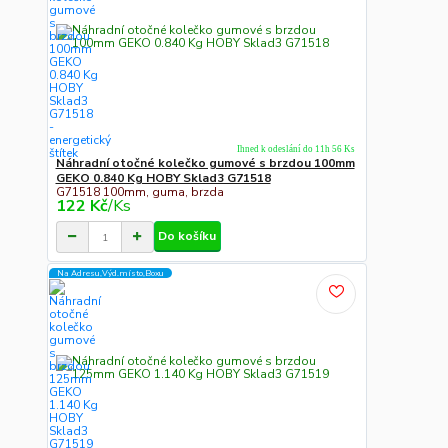
Ihned k odeslání do 11h 56 Ks
Náhradní otočné kolečko gumové s brzdou 100mm
GEKO 0.840 Kg HOBY Sklad3 G71518
G71518 100mm, guma, brzda
122 Kč
/
Ks
Do košíku
Na Adresu,Výd.místo,Boxu