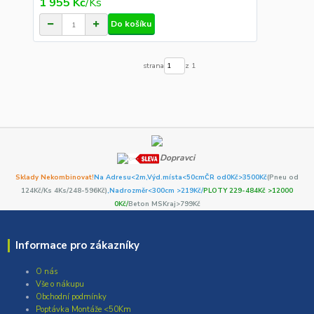
1 955 Kč
/
Ks
Do košíku
strana
z 1
Dopravci
Sklady Nekombinovat!
Na Adresu<2m,
Výd.místa<50cm
ČR od0Kč
>3500Kč
(Pneu od
124Kč/Ks 4Ks/248-596Kč)
,Nadrozměr<300cm >219Kč/
PLOTY 229-484Kč >12000
0Kč/
Beton MSKraj>799Kč
Informace pro zákazníky
O nás
Vše o nákupu
Obchodní podmínky
Poptávka Montáže <50Km