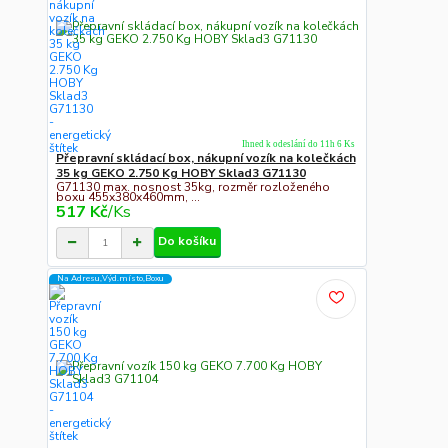
Ihned k odeslání do 11h 6 Ks
Přepravní skládací box, nákupní vozík na kolečkách
35 kg GEKO 2.750 Kg HOBY Sklad3 G71130
G71130 max. nosnost 35kg, rozměr rozloženého
boxu 455x380x460mm, ...
517 Kč
/
Ks
Do košíku
Na Adresu,Výd.místo,Boxu