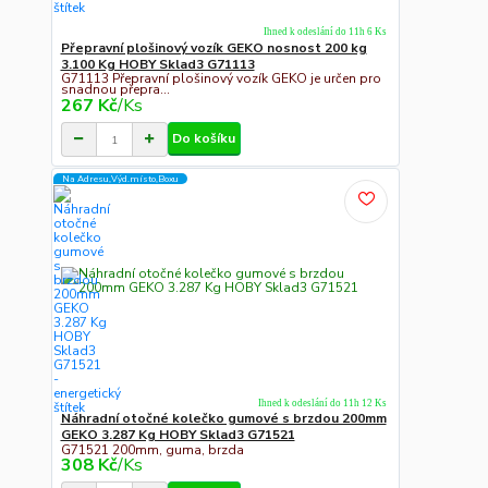
Ihned k odeslání do 11h 6 Ks
Přepravní plošinový vozík GEKO nosnost 200 kg
3.100 Kg HOBY Sklad3 G71113
G71113 Přepravní plošinový vozík GEKO je určen pro
snadnou přepra...
267 Kč
/
Ks
Do košíku
Na Adresu,Výd.místo,Boxu
Ihned k odeslání do 11h 12 Ks
Náhradní otočné kolečko gumové s brzdou 200mm
GEKO 3.287 Kg HOBY Sklad3 G71521
G71521 200mm, guma, brzda
308 Kč
/
Ks