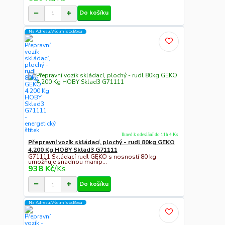
Do košíku
Na Adresu,Výd.místo,Boxu
Ihned k odeslání do 11h 4 Ks
Přepravní vozík skládací, plochý - rudl 80kg GEKO
4.200 Kg HOBY Sklad3 G71111
G71111 Skládací rudl GEKO s nosností 80 kg
umožňuje snadnou manip...
938 Kč
/
Ks
Do košíku
Na Adresu,Výd.místo,Boxu