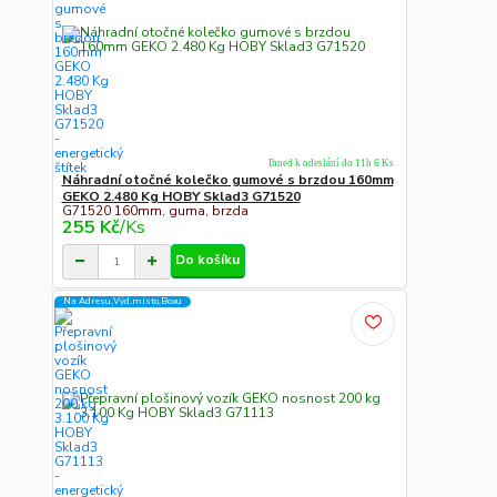
Ihned k odeslání do 11h 6 Ks
Náhradní otočné kolečko gumové s brzdou 160mm
GEKO 2.480 Kg HOBY Sklad3 G71520
G71520 160mm, guma, brzda
255 Kč
/
Ks
Do košíku
Na Adresu,Výd.místo,Boxu