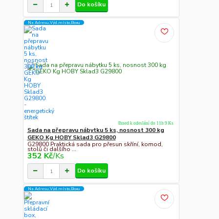
Do košíku
Na Adresu,Výd.místo,Boxu
Ihned k odeslání do 11h 9 Ks
Sada na přepravu nábytku 5 ks, nosnost 300 kg
GEKO Kg HOBY Sklad3 G29800
G29800 Praktická sada pro přesun skříní, komod,
stolů či dalšího ...
352 Kč
/
Ks
Do košíku
Na Adresu,Výd.místo,Boxu