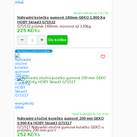
Ihned k odeslání do 11h 2 Ks
Náhradní kolečko gumové 160mm GEKO 1.800 Kg
HOBY Sklad3 G71532
G71532 průměr 160mm, nosnost až 130kg
225 Kč
/
Ks
Do košíku
Na Adresu,Výd.místo,Boxu
Ihned k odeslání do 11h 20 Ks
Náhradní otočné kolečko gumové 200 mm GEKO
0.900 Kg HOBY Sklad3 G71517
G71517 Náhradní otočné gumové kolečko GEKO o
průměru 200 mm pro t...
252 Kč
/
Ks