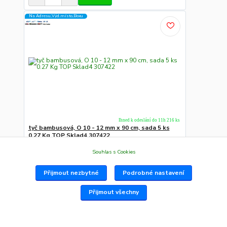
Na Adresu,Výd.místo,Boxu
Ihned k odeslání do 11h 216 ks
tyč bambusová, O 10 - 12 mm x 90 cm, sada 5 ks
0.27 Kg TOP Sklad4 307422
307422 Váha: 0.27 Popis: Opora pro rostliny v
květináčích i zahra...
Souhlas s Cookies
18 Kč
/
ks
Do košíku
Přijmout nezbytné
Podrobné nastavení
NADROZMĚR NA ADRESU
Přijmout všechny