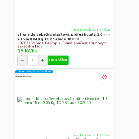
Ihned k odeslání do 11h 448 ks
struna do sekačky, plastová, průřez kulatý, 1,6 mm
x 15 m 0.04 Kg TOP Sklad4 307031
307031 Váha: 0.04 Popis: Činná součást strunových
sekaček a křovi...
15 Kč
/
ks
Do košíku
Na Adresu,Výd.místo,Boxu
Ihned k odeslání do 11h 953 ks