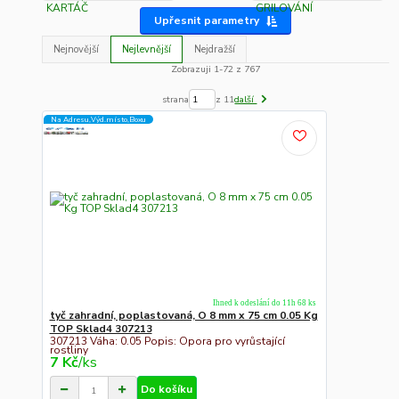
Upřesnit parametry
Nejnovější
Nejlevnější
Nejdražší
Zobrazuji 1-72 z 767
strana
z 11
další
Na Adresu,Výd.místo,Boxu
Ihned k odeslání do 11h 68 ks
tyč zahradní, poplastovaná, O 8 mm x 75 cm 0.05 Kg
TOP Sklad4 307213
307213 Váha: 0.05 Popis: Opora pro vyrůstající
rostliny
7 Kč
/
ks
Do košíku