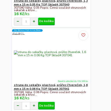
struna do sekačky, plastová, průřez čtvereček, 1,3
mm x 15 m 0.05 Kg TOP Sklad4 307040
307040 Váha: 0.05 Popis: Činná součást strunových
sekaček a křovi...
16 Kč
/
ks
Do košíku
Na Adresu,Výd.místo,Boxu
Ihned k odeslání do 11h 506 ks
struna do sekačky, plastová, průřez čtvereček, 1,6
mm x 15 m 0.06 Kg TOP Sklad4 307041
307041 Váha: 0.06 Popis: Činná součást strunových
sekaček a křovi...
16 Kč
/
ks
Do košíku