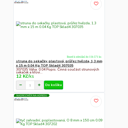
Ihned k odeslání do 11h 571 ks
struna do sekačky, plastová, průřez hvězda, 1,3 mm
x 15 m 0.04 Kg TOP Sklad4 307035
307035 Váha: 0.04 Popis: Činná součást strunových
sekaček a křovi...
12 Kč
/
ks
Do košíku
NADROZMĚR NA ADRESU