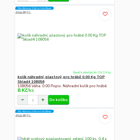
Na Adresu,Výd.místo,Boxu
Ihned k odeslání do 11h 214 ks
kolík náhradní, plastový, pro hrábě 0.00 Kg TOP
Sklad4 108056
108056 Váha: 0.00 Popis: Náhradní kolík pro hrábě.
8 Kč
/
ks
Do košíku
Na Adresu,Výd.místo,Boxu