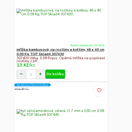
Ihned k odeslání do 11h 44 ks
mřížka bambusová, na rostliny a květiny, 46 x 40 cm
0.09 Kg TOP Sklad4 307430
307430 Váha: 0.09 Popis: Opěrná mřížka na popínavé
rostliny z pří...
13 Kč
/
ks
Do košíku
Na Adresu,Výd.místo,Boxu