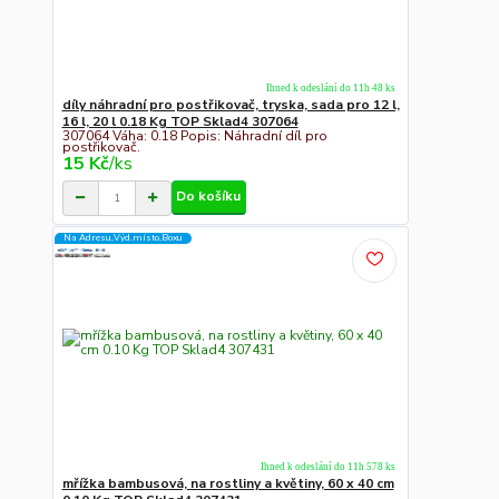
Ihned k odeslání do 11h 48 ks
díly náhradní pro postřikovač, tryska, sada pro 12 l,
16 l, 20 l 0.18 Kg TOP Sklad4 307064
307064 Váha: 0.18 Popis: Náhradní díl pro
postřikovač.
15 Kč
/
ks
Do košíku
Na Adresu,Výd.místo,Boxu
Ihned k odeslání do 11h 578 ks
mřížka bambusová, na rostliny a květiny, 60 x 40 cm