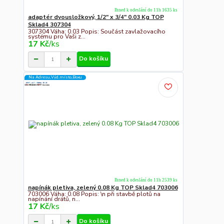
Ihned k odeslání do 11h 1635 ks
adaptér dvousložkový, 1/2" x 3/4" 0.03 Kg TOP
Sklad4 307304
307304 Váha: 0.03 Popis: Součást zavlažovacího
systému pro Vaši z...
17 Kč
/
ks
Do košíku
Na Adresu,Výd.místo,Boxu
Ihned k odeslání do 11h 2539 ks
napínák pletiva, zelený 0.08 Kg TOP Sklad4 703006
703006 Váha: 0.08 Popis: \n při stavbě plotů na
napínání drátů, n...
17 Kč
/
ks
Do košíku