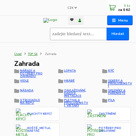
0
ks
CZK
za
0 Kč
Menu
Hledat
Úvod
TOP S4
Zahrada
Zahrada
NÁŘADÍ A
LOPATA
RÝČ
POTŘEBY PRO
ZAHRADU
VIDLE
HRÁBĚ
SEKERY A
PŘÍSLUŠENSTV
Í
NÁSADA
ZAVLAŽOVÁNÍ,
SKLENÍKY A
HADICE,
PAŘENIŠTĚ
INSTALACE
STRUHADLO
PLETIVA A
PILA
NA ŘEPU
PŘÍSLUŠENSTV
Í, VRTÁKY
PLACHTY KRYCÍ
ZASTÍNĚNÍ
KOŠTĚ, METLA,
POTŘEBY PRO
KARTÁČ
GRILOVÁNÍ