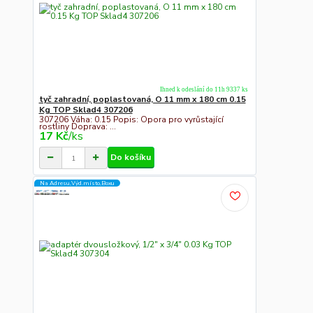
Ihned k odeslání do 11h 9337 ks
tyč zahradní, poplastovaná, O 11 mm x 180 cm 0.15
Kg TOP Sklad4 307206
307206 Váha: 0.15 Popis: Opora pro vyrůstající
rostliny Doprava: ...
17 Kč
/
ks
Do košíku
Na Adresu,Výd.místo,Boxu