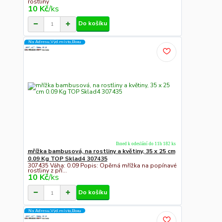
rostliny
10 Kč
/
ks
Do košíku
Na Adresu,Výd.místo,Boxu
Ihned k odeslání do 11h 182 ks
mřížka bambusová, na rostliny a květiny, 35 x 25 cm
0.09 Kg TOP Sklad4 307435
307435 Váha: 0.09 Popis: Opěrná mřížka na popínavé
rostliny z pří...
10 Kč
/
ks
Do košíku
Na Adresu,Výd.místo,Boxu