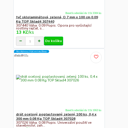
Ihned k odeslání do 11h 3384 ks
tyč sklolaminátová, zelená, O 7 mm x 100 cm 0.09
Kg TOP Sklad4 307440
307440 Váha: 0.09 Popis: Opora pro vyrůstající
rostliny rajčat, s...
13 Kč
/
ks
Do košíku
Na Adresu,Výd.místo,Boxu
Ihned k odeslání do 11h 1063 ks
drát ocelový, poplastovaný, zelený, 100 ks, 0,4 x
300 mm 0.08 Kg TOP Sklad4 307026
307026 Váha: 0.08 Popis: Univerzální použití ve
stavebnictví, zah...