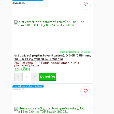
Ihned k odeslání do 11h 579 ks
drát vázací, poplastovaný, zelený, O 0,65 (0,55) mm /
30 m 0.13 Kg TOP Sklad4 702016
702016 Váha: 0.13 Popis: Vázací drát slouží k
přichycení pletiva ...
15 Kč
/
ks
Do košíku
Na Adresu,Výd.místo,Boxu