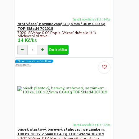
Ihned k odeslání do 11h 184 ks
drát vázací, pozinkovaný, O 0,6 mm / 30 m 0.09 Kg
TOP Sklad4 702018
702018 Váha: 0.09 Popis: Vázací drát slouží k
přichycení pletiva ...
14 Kč
/
ks
Do košíku
Na Adresu,Výd.místo,Boxu
Ihned k odeslání do 11h 172 ks
pásek plastový, barevný, stahovací, se zámkem,
100 ks, 100 x 2,5mm 0.04 Kg TOP Sklad4 307019
307019 Váha: 0.04 Popis: Univerzální použití ve