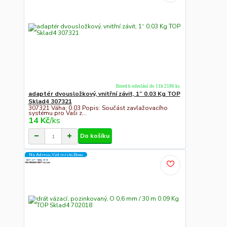
Ihned k odeslání do 11h 2186 ks
adaptér dvousložkový, vnitřní závit, 1“ 0.03 Kg TOP
Sklad4 307321
307321 Váha: 0.03 Popis: Součást zavlažovacího
systému pro Vaši z...
14 Kč
/
ks
Do košíku
Na Adresu,Výd.místo,Boxu