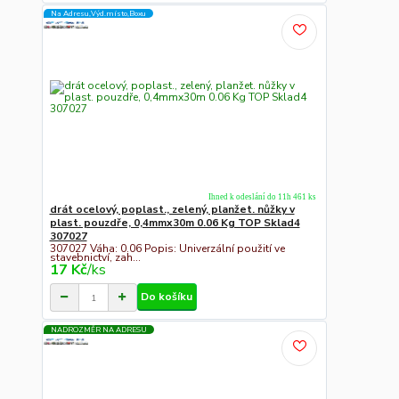
Na Adresu,Výd.místo,Boxu
Ihned k odeslání do 11h 461 ks
drát ocelový, poplast., zelený, planžet. nůžky v
plast. pouzdře, 0,4mmx30m 0.06 Kg TOP Sklad4
307027
307027 Váha: 0.06 Popis: Univerzální použití ve
stavebnictví, zah...
17 Kč
/
ks
Do košíku
NADROZMĚR NA ADRESU