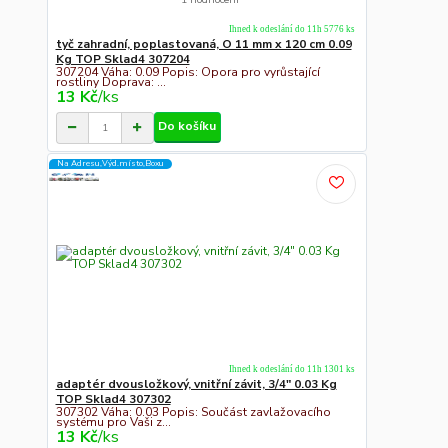
Ihned k odeslání do 11h 5776 ks
tyč zahradní, poplastovaná, O 11 mm x 120 cm 0.09
Kg TOP Sklad4 307204
307204 Váha: 0.09 Popis: Opora pro vyrůstající
rostliny Doprava: ...
13 Kč
/
ks
Do košíku
Na Adresu,Výd.místo,Boxu
Ihned k odeslání do 11h 1301 ks
adaptér dvousložkový, vnitřní závit, 3/4" 0.03 Kg
TOP Sklad4 307302
307302 Váha: 0.03 Popis: Součást zavlažovacího
systému pro Vaši z...
13 Kč
/
ks