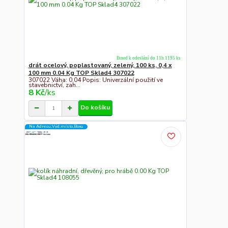
Ihned k odeslání do 11h 1195 ks
drát ocelový, poplastovaný, zelený, 100 ks, 0,4 x
100 mm 0.04 Kg TOP Sklad4 307022
307022 Váha: 0.04 Popis: Univerzální použití ve
stavebnictví, zah...
8 Kč
/
ks
Do košíku
Na Adresu,Výd.místo,Boxu