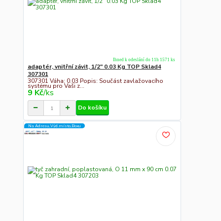
Ihned k odeslání do 11h 1571 ks
adaptér, vnitřní závit, 1/2" 0.03 Kg TOP Sklad4
307301
307301 Váha: 0.03 Popis: Součást zavlažovacího
systému pro Vaši z...
9 Kč
/
ks
Do košíku
Na Adresu,Výd.místo,Boxu