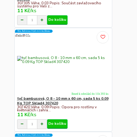
307305 Váha: 0.03 Popis: Součást zavlažovacího
systému pro Vaši z...
11 Kč
/
ks
Do košíku
Na Adresu,Výd.místo,Boxu
Ihned k odeslání do 11h 393 ks
tyč bambusová, O 8 - 10 mm x 60 cm, sada 5 ks 0.09
Kg TOP Sklad4 307420
307420 Váha: 0.09 Popis: Opora pro rostliny v
květináčích i zahra...
11 Kč
/
ks
Do košíku
Na Adresu,Výd.místo,Boxu