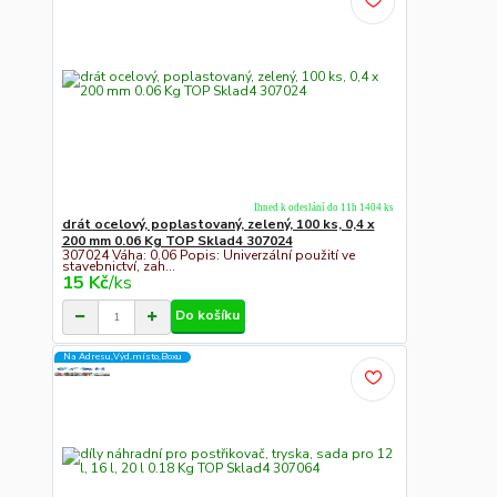
Ihned k odeslání do 11h 1404 ks
drát ocelový, poplastovaný, zelený, 100 ks, 0,4 x
200 mm 0.06 Kg TOP Sklad4 307024
307024 Váha: 0.06 Popis: Univerzální použití ve
stavebnictví, zah...
15 Kč
/
ks
Do košíku
Na Adresu,Výd.místo,Boxu