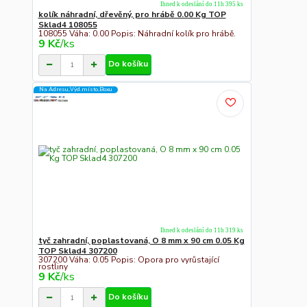
Ihned k odeslání do 11h 395 ks
kolík náhradní, dřevěný, pro hrábě 0.00 Kg TOP
Sklad4 108055
108055 Váha: 0.00 Popis: Náhradní kolík pro hrábě.
9 Kč
/
ks
Do košíku
Na Adresu,Výd.místo,Boxu
Ihned k odeslání do 11h 319 ks
tyč zahradní, poplastovaná, O 8 mm x 90 cm 0.05 Kg
TOP Sklad4 307200
307200 Váha: 0.05 Popis: Opora pro vyrůstající
rostliny
9 Kč
/
ks
Do košíku