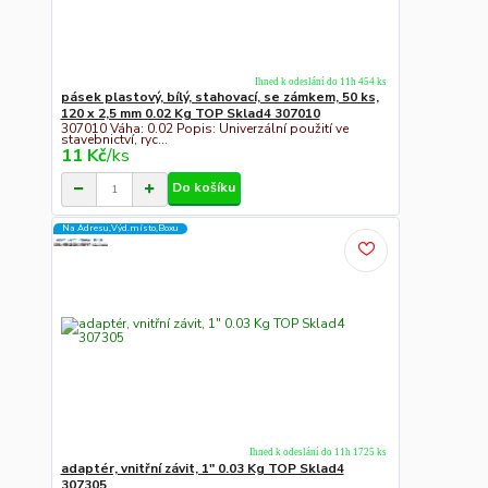
Ihned k odeslání do 11h 454 ks
pásek plastový, bílý, stahovací, se zámkem, 50 ks,
120 x 2,5 mm 0.02 Kg TOP Sklad4 307010
307010 Váha: 0.02 Popis: Univerzální použití ve
stavebnictví, ryc...
11 Kč
/
ks
Do košíku
Na Adresu,Výd.místo,Boxu
Ihned k odeslání do 11h 1725 ks
adaptér, vnitřní závit, 1" 0.03 Kg TOP Sklad4
307305