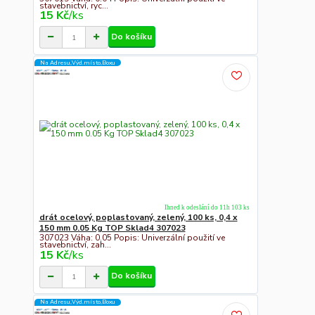
stavebnictví, ryc...
15 Kč
/
ks
Do košíku
Na Adresu,Výd.místo,Boxu
Ihned k odeslání do 11h 103 ks
drát ocelový, poplastovaný, zelený, 100 ks, 0,4 x
150 mm 0.05 Kg TOP Sklad4 307023
307023 Váha: 0.05 Popis: Univerzální použití ve
stavebnictví, zah...
15 Kč
/
ks
Do košíku
Na Adresu,Výd.místo,Boxu