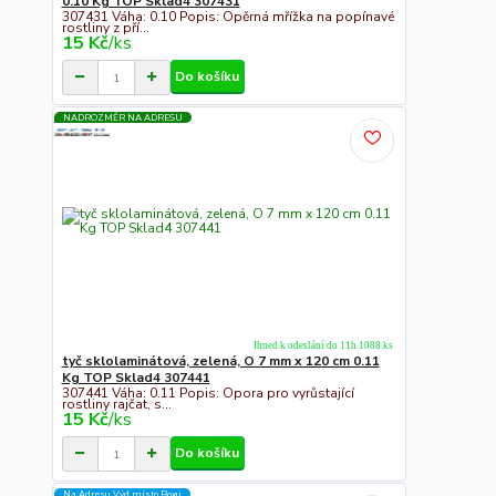
0.10 Kg TOP Sklad4 307431
307431 Váha: 0.10 Popis: Opěrná mřížka na popínavé
rostliny z pří...
15 Kč
/
ks
Do košíku
NADROZMĚR NA ADRESU
Ihned k odeslání do 11h 1088 ks
tyč sklolaminátová, zelená, O 7 mm x 120 cm 0.11
Kg TOP Sklad4 307441
307441 Váha: 0.11 Popis: Opora pro vyrůstající
rostliny rajčat, s...
15 Kč
/
ks
Do košíku
Na Adresu,Výd.místo,Boxu