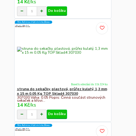
14 Kč
/
ks
Do košíku
Na Adresu,Výd.místo,Boxu
Ihned k odeslání do 11h 324 ks
struna do sekačky, plastová, průřez kulatý, 1,3 mm
x 15 m 0.05 Kg TOP Sklad4 307030
307030 Váha: 0.05 Popis: Činná součást strunových
sekaček a křovi...
14 Kč
/
ks
Do košíku
Na Adresu,Výd.místo,Boxu