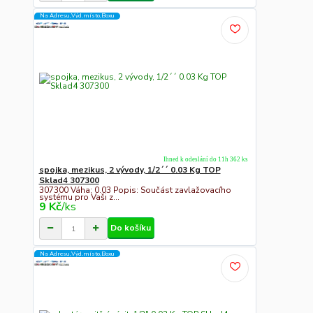
Na Adresu,Výd.místo,Boxu
Ihned k odeslání do 11h 362 ks
spojka, mezikus, 2 vývody, 1/2´´ 0.03 Kg TOP
Sklad4 307300
307300 Váha: 0.03 Popis: Součást zavlažovacího
systému pro Vaši z...
9 Kč
/
ks
Do košíku
Na Adresu,Výd.místo,Boxu