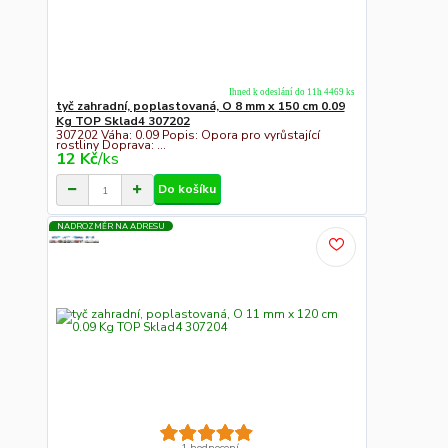
Ihned k odeslání do 11h 4469 ks
tyč zahradní, poplastovaná, O 8 mm x 150 cm 0.09
Kg TOP Sklad4 307202
307202 Váha: 0.09 Popis: Opora pro vyrůstající
rostliny Doprava: ...
12 Kč
/
ks
Do košíku
NADROZMĚR NA ADRESU
1 hodnocení