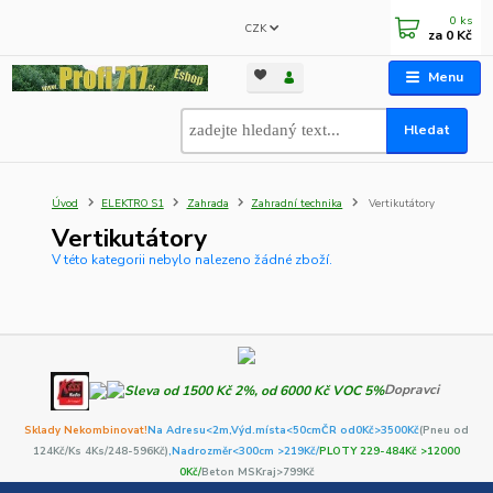
0
ks
CZK
za
0 Kč
Menu
Hledat
Úvod
ELEKTRO S1
Zahrada
Zahradní technika
Vertikutátory
Vertikutátory
V této kategorii nebylo nalezeno žádné zboží.
Dopravci
Sklady Nekombinovat!
Na Adresu<2m,
Výd.místa<50cm
ČR od0Kč
>3500Kč
(Pneu od
124Kč/Ks 4Ks/248-596Kč)
,Nadrozměr<300cm >219Kč/
PLOTY 229-484Kč >12000
0Kč/
Beton MSKraj>799Kč