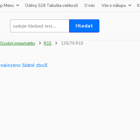
op Menu
Oděvy S18 Tabulka velikostí
O nás
Vše o nákupu
K
Hledat
Osobní pneumatiky
R15
135/70 R15
 nalezeno žádné zboží.