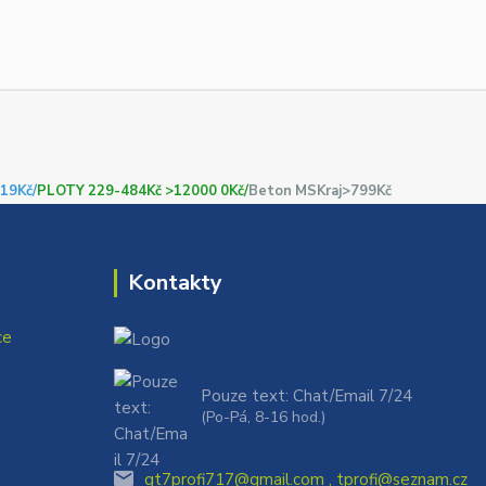
19Kč/
PLOTY 229-484Kč >12000 0Kč/
Beton MSKraj>799Kč
Kontakty
ce
Pouze text: Chat/Email 7/24
(Po-Pá, 8-16 hod.)
gt7profi717@gmail.com , tprofi@seznam.cz