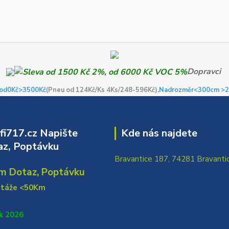
Dopravci
od0Kč
>3500Kč
(Pneu od 124Kč/Ks 4Ks/248-596Kč)
,Nadrozměr<300cm >2
i717.cz Napište
Kde nás najdete
z, Poptávku
Bravantice 187, 74281 Bravanti
m Dotaz, Poptávku
ntáže <50Km
k 2026