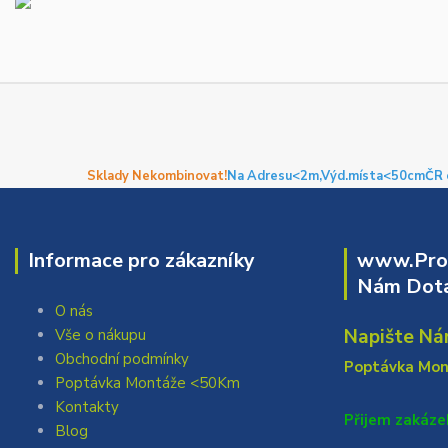
Sklady Nekombinovat!
Na Adresu<2m,
Výd.místa<50cm
ČR 
Informace pro zákazníky
www.Prof
Nám Dota
O nás
Napište Ná
Vše o nákupu
Obchodní podmínky
Poptávka Mo
Poptávka Montáže <50Km
Kontakty
Přijem zakáze
Blog