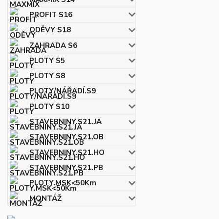
PROFIT S16
ODĚVY S18
ZAHRADA S6
PLOTY S5
PLOTY S8
PLOTY/NÁŘADÍ.S9
PLOTY S10
STAVEBNINY.S21.JA
STAVEBNINY.S21.OB
STAVEBNINY.S21.HO
STAVEBNINY.S21.PB
PLOTY.MSK<50Km
MONTÁŽ