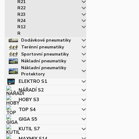
R21
R22
R23
R24
R12
R
Dodávkové pneumatiky
Terénní pneumatiky
Sportovní pneumatiky
Nákladní pneumatiky
Nákladní pneumatiky
Protektory
ELEKTRO S1
NÁŘADÍ S2
HOBY S3
TOP S4
GIGA S5
KUTIL S7
MAXMIX S14