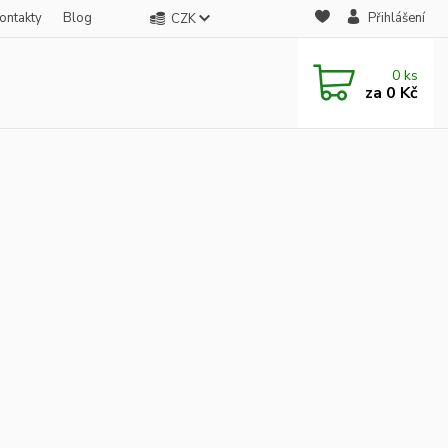
ontakty
Blog
Přihlášení
CZK
0
ks
za
0 Kč