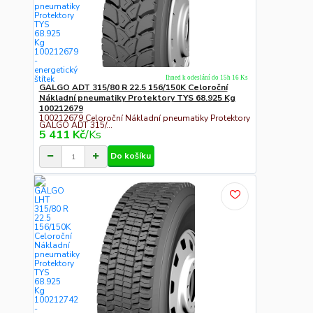
Ihned k odeslání do 15h 16 Ks
GALGO ADT 315/80 R 22.5 156/150K Celoroční
Nákladní pneumatiky Protektory TYS 68.925 Kg
100212679
100212679 Celoroční Nákladní pneumatiky Protektory
GALGO ADT 315/...
5 411 Kč
/
Ks
Do košíku