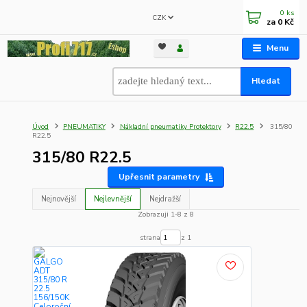
0
ks
CZK
za
0 Kč
Menu
Hledat
Úvod
PNEUMATIKY
Nákladní pneumatiky Protektory
R22.5
315/80
R22.5
315/80 R22.5
Upřesnit parametry
Nejnovější
Nejlevnější
Nejdražší
Zobrazuji 1-8 z 8
strana
z 1