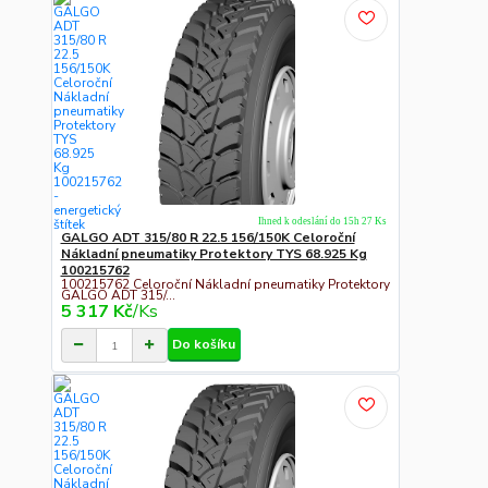
Ihned k odeslání do 15h 27 Ks
GALGO ADT 315/80 R 22.5 156/150K Celoroční
Nákladní pneumatiky Protektory TYS 68.925 Kg
100215762
100215762 Celoroční Nákladní pneumatiky Protektory
GALGO ADT 315/...
5 317 Kč
/
Ks
Do košíku