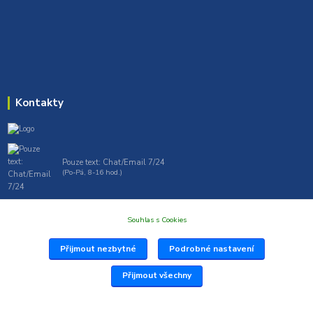
Kontakty
Pouze text: Chat/Email 7/24
(Po-Pá, 8-16 hod.)
gt7profi717@gmail.com , tprofi@seznam.cz
Souhlas s Cookies
Přijmout nezbytné
Podrobné nastavení
Přijmout všechny
Vytvořil: Antonín Grygar Thiel 2025 www.Profi717.cz
Vytvořeno na
Eshop-rychle.cz