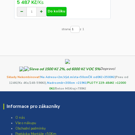
5 487 Kč
/
Ks
Do košíku
strana
z 1
Dopravci
Sklady Nekombinovat!
Na Adresu<2m,
Výd.místa<50cm
ČR od0Kč
>3500Kč
(Pneu od
124Kč/Ks 4Ks/248-596Kč)
,Nadrozměr<300cm >219Kč/
PLOTY 229-484Kč >12000
0Kč/
Beton MSKraj>799Kč
Informace pro zákazníky
O nás
Vše o nákupu
Obchodní podmínky
Poptávka Montáže <50Km