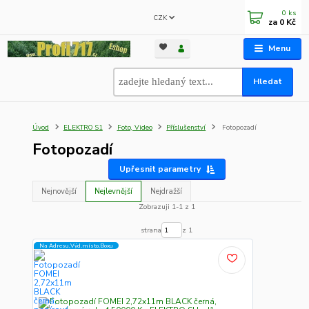
0
ks
CZK
za
0 Kč
Menu
Hledat
Úvod
ELEKTRO S1
Foto, Video
Příslušenství
Fotopozadí
Fotopozadí
Upřesnit parametry
Nejnovější
Nejlevnější
Nejdražší
Zobrazuji 1-1 z 1
strana
z 1
Na Adresu,Výd.místo,Boxu