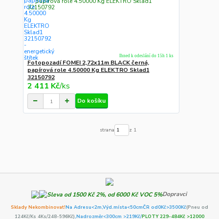
Ihned k odeslání do 15h 1 ks
Fotopozadí FOMEI 2,72x11m BLACK černá,
papírová role 4.50000 Kg ELEKTRO Sklad1
32150792
2 411 Kč
/
ks
Do košíku
strana
z 1
Dopravci
Sklady Nekombinovat!
Na Adresu<2m,
Výd.místa<50cm
ČR od0Kč
>3500Kč
(Pneu od
124Kč/Ks 4Ks/248-596Kč)
,Nadrozměr<300cm >219Kč/
PLOTY 229-484Kč >12000