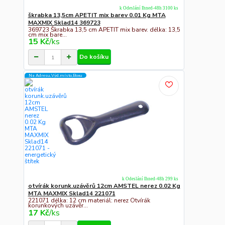
k Odeslání Ihned-48h 3100 ks
škrabka 13,5cm APETIT mix barev 0.01 Kg MTA
MAXMIX Sklad14 369723
369723 Škrabka 13,5 cm APETIT mix barev. délka: 13,5
cm mix bare...
15 Kč
/
ks
Do košíku
Na Adresu,Výd.místo,Boxu
k Odeslání Ihned-48h 299 ks
otvírák korunk.uzávěrů 12cm AMSTEL nerez 0.02 Kg
MTA MAXMIX Sklad14 221071
221071 délka: 12 cm materiál: nerez Otvírák
korunkových uzávěr...
17 Kč
/
ks