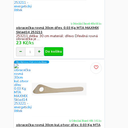
k Odeslání Ihned-48h 66 ks
obracečka rovná 30cm dřev. 0.03 Kg MTA MAXMIX
Sklad14 253211
253211 délka: 30 cm materiál: dřevo Dřevěná rovná
obracečka je ...
23 Kč
/
ks
Do košíku
Na Adresu,Výd.místo,Boxu
k Odeslání Ihned-48h 145 ks
obracečka rovná 30cm kul.otvor dřev. 0.03 Kg MTA