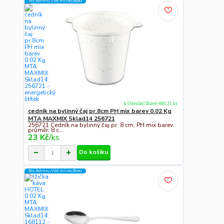
Na Adresu,Výd.místo,Boxu
k Odeslání Ihned-48h 31 ks
cedník na bylinný čaj pr.8cm PH mix barev 0.02 Kg
MTA MAXMIX Sklad14 256721
256721 Cedník na bylinný čaj pr. 8 cm, PH mix barev.
průměr: 8 c...
23 Kč
/
ks
Do košíku
Na Adresu,Výd.místo,Boxu