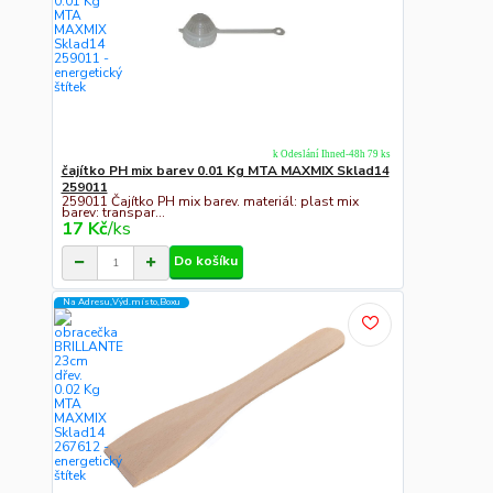
k Odeslání Ihned-48h 79 ks
čajítko PH mix barev 0.01 Kg MTA MAXMIX Sklad14
259011
259011 Čajítko PH mix barev. materiál: plast mix
barev: transpar...
17 Kč
/
ks
Do košíku
Na Adresu,Výd.místo,Boxu