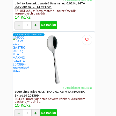
otvírák korunk.uzávěrů 9cm nerez 0.02 Kg MTA
MAXMIX Sklad14 221061
221061 délka: 9 cm materiál: nerez Otvírák
korunkových uzávěrů...
14 Kč
/
ks
Do košíku
Na Adresu,Výd.místo,Boxu
k Odeslání Ihned-48h 156 ks
6060 lžíce káva GASTRO 0.01 Kg MTA MAXMIX
Sklad14 204399
204399 materiál: nerez Kávová lžička v klasickém
designu vhodná ...
15 Kč
/
ks
Do košíku