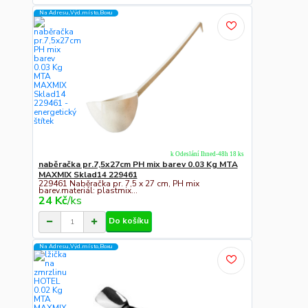
Na Adresu,Výd.místo,Boxu
k Odeslání Ihned-48h 18 ks
naběračka pr.7,5x27cm PH mix barev 0.03 Kg MTA
MAXMIX Sklad14 229461
229461 Naběračka pr. 7,5 x 27 cm, PH mix
barev.materiál: plastmix...
24 Kč
/
ks
Do košíku
Na Adresu,Výd.místo,Boxu