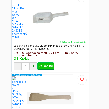
k Odeslání Ihned-48h 48 ks
lopatka na mouku 21cm PH mix barev 0.4 Kg MTA
MAXMIX Sklad14 245315
245315 Lopatka na mouku 21 cm, PH mix barev.
materiál: plast dél...
21 Kč
/
ks
Do košíku
Na Adresu,Výd.místo,Boxu