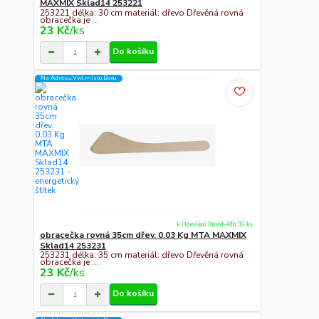
MAXMIX Sklad14 253221
253221 délka: 30 cm materiál: dřevo Dřevěná rovná
obracečka je ...
23 Kč
/
ks
Do košíku
Na Adresu,Výd.místo,Boxu
k Odeslání Ihned-48h 35 ks
obracečka rovná 35cm dřev. 0.03 Kg MTA MAXMIX
Sklad14 253231
253231 délka: 35 cm materiál: dřevo Dřevěná rovná
obracečka je ...
23 Kč
/
ks
Do košíku