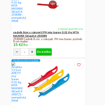
k Odeslání Ihned-48h 19 ks
cedník 6cm s rukojetí PH mix barev 0.01 Kg MTA
MAXMIX Sklad14 259089
259089 Cedník 6 cm, s rukojetí, PH mix barev. průměr:
6 cm mater...
15 Kč
/
ks
Do košíku
Na Adresu,Výd.místo,Boxu