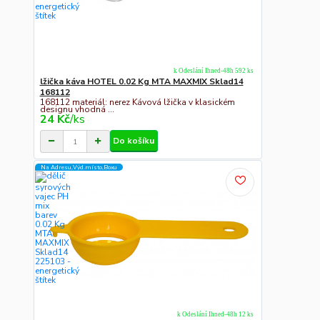
k Odeslání Ihned-48h 592 ks
lžička káva HOTEL 0.02 Kg MTA MAXMIX Sklad14
168112
168112 materiál: nerez Kávová lžička v klasickém
designu vhodná ...
24 Kč
/
ks
Do košíku
Na Adresu,Výd.místo,Boxu
k Odeslání Ihned-48h 12 ks