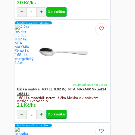
20 Kč
/
ks
Do košíku
Na Adresu,Výd.místo,Boxu
k Odeslání Ihned-48h 200 ks
lžička mokka HOTEL 0.02 Kg MTA MAXMIX Sklad14
168114
168114 materiál: nerez Lžička Mokka v klasickém
designu vhodná p...
21 Kč
/
ks
Do košíku
Na Adresu,Výd.místo,Boxu