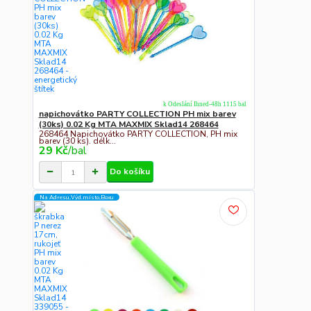
k Odeslání Ihned-48h 1115 bal
napichovátko PARTY COLLECTION PH mix barev
(30ks) 0.02 Kg MTA MAXMIX Sklad14 268464
268464 Napichovátko PARTY COLLECTION, PH mix
barev (30 ks). délk...
29 Kč
/
bal
Do košíku
Na Adresu,Výd.místo,Boxu