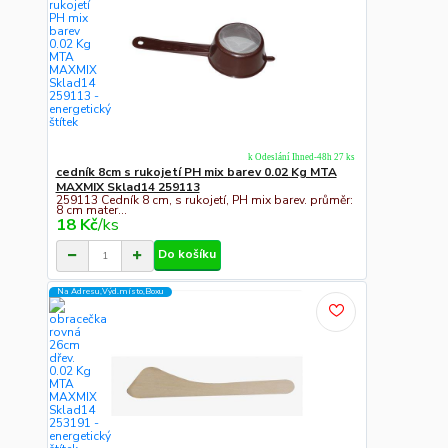
k Odeslání Ihned-48h 27 ks
cedník 8cm s rukojetí PH mix barev 0.02 Kg MTA
MAXMIX Sklad14 259113
259113 Cedník 8 cm, s rukojetí, PH mix barev. průměr:
8 cm mater...
18 Kč
/
ks
Do košíku
Na Adresu,Výd.místo,Boxu