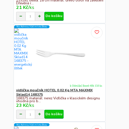
253281 délka: 28 cm materiál: dřevo otvor na zavěšení
Dřevěná r...
21 Kč
/
ks
Do košíku
Na Adresu,Výd.místo,Boxu
k Odeslání Ihned-48h 150 ks
vidlička moučník HOTEL 0.02 Kg MTA MAXMIX
Sklad14 168375
168375 materiál: nerez Vidlička v klasickém designu
vhodná pro b...
23 Kč
/
ks
Do košíku
Na Adresu,Výd.místo,Boxu