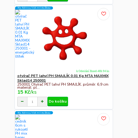
Na Adresu,Výd.místo,Boxu
k Odeslání Ihned-48h 94 ks
otvírač PET lahví PH SMAJLÍK 0.01 Kg MTA MAXMIX
Sklad14 250001
250001 Otvírač PET lahví PH SMAJLÍK. průměr: 6,9 cm
materiál: pl...
15 Kč
/
ks
Do košíku
Na Adresu,Výd.místo,Boxu