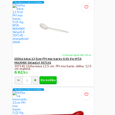
Na Adresu,Výd.místo,Boxu
k Odeslání Ihned-48h 109 ks
lžička káva 12,5cm PH mix barev 0.01 Kg MTA
MAXMIX Sklad14 307141
307141 Lžička káva 12,5 cm, PH mix barev. délka: 12,5
cm materiá...
6 Kč
/
ks
Do košíku
Na Adresu,Výd.místo,Boxu