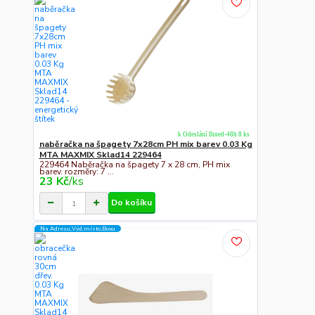
k Odeslání Ihned-48h 8 ks
naběračka na špagety 7x28cm PH mix barev 0.03 Kg
MTA MAXMIX Sklad14 229464
229464 Naběračka na špagety 7 x 28 cm, PH mix
barev. rozměry: 7 ...
23 Kč
/
ks
Do košíku
Na Adresu,Výd.místo,Boxu