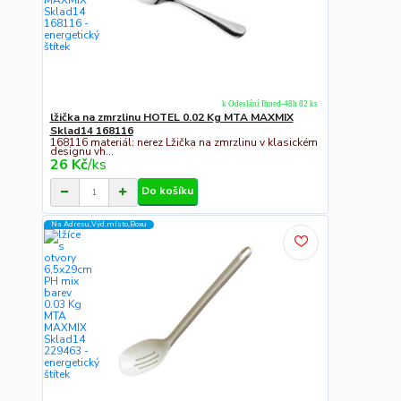
k Odeslání Ihned-48h 82 ks
lžička na zmrzlinu HOTEL 0.02 Kg MTA MAXMIX
Sklad14 168116
168116 materiál: nerez Lžička na zmrzlinu v klasickém
designu vh...
26 Kč
/
ks
Do košíku
Na Adresu,Výd.místo,Boxu