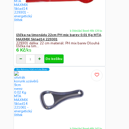
k Odeslání Ihned-48h 120 ks
lžička na limonádu 22cm PH mix barev 0.01 Kg MTA
MAXMIX Sklad14 229301
229301 délka: 22 cm materiál: PH mix barev Dlouhá
lžička na lim...
6 Kč
/
ks
Do košíku
Na Adresu,Výd.místo,Boxu
k Odeslání Ihned-48h 142 ks