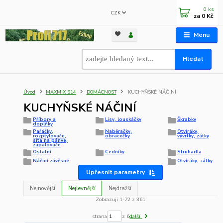
0
ks
CZK
za
0 Kč
Menu
Hledat
Úvod
MAXMIX S14
DOMÁCNOST
KUCHYŇSKÉ NÁČINÍ
KUCHYŇSKÉ NÁČINÍ
Příbory a
Lisy, louskáčky
Škrabky
doplňky
Pařáčky,
Naběračky,
Otvíráky,
rozptylovače,
obracečky
vývrtky, zátky
síta na pánve,
zapalovače
Ostatní
Cedníky
Struhadla
Náčiní závěsné
Otvíráky, zátky
Upřesnit parametry
Nejnovější
Nejlevnější
Nejdražší
Zobrazuji 1-72 z 361
strana
z 6
další