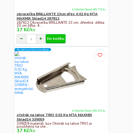
k Odeslání Ihned-48h 778 ks
obracečka BRILLANTE 23cm dřev. 0.02 Kg MTA
MAXMIX Sklad14 267612
267612 Obracečka BRILLANTE 23 cm, dřevěná. délka:
23 cm šířka: 4...
17 Kč
/
ks
Do košíku
Na Adresu,Výd.místo,Boxu
k Odeslání Ihned-48h 101 ks
otvírák na lahve TRIO 0.02 Kg MTA MAXMIX
Sklad14 339059
339059 materiál: kov Otvírák na lahve TRIO je
použitelný na ote...
17 Kč
/
ks