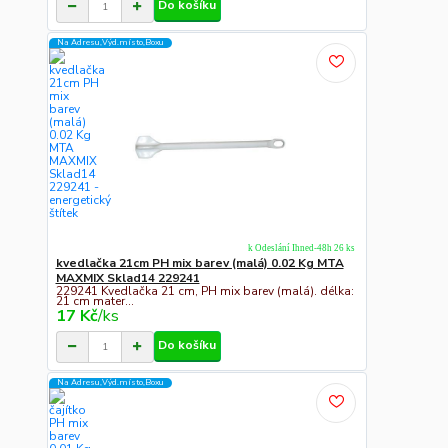
Do košíku
Na Adresu,Výd.místo,Boxu
k Odeslání Ihned-48h 26 ks
kvedlačka 21cm PH mix barev (malá) 0.02 Kg MTA
MAXMIX Sklad14 229241
229241 Kvedlačka 21 cm, PH mix barev (malá). délka:
21 cm mater...
17 Kč
/
ks
Do košíku
Na Adresu,Výd.místo,Boxu