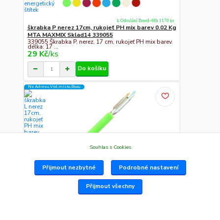
k Odeslání Ihned-48h 1170 ks
škrabka P nerez 17cm, rukojeť PH mix barev 0.02 Kg
MTA MAXMIX Sklad14 339055
339055 Škrabka P, nerez, 17 cm, rukojeť PH mix barev.
délka: 17 ...
29 Kč
/
ks
Do košíku
Na Adresu,Výd.místo,Boxu
Souhlas s Cookies
Přijmout nezbytné
Podrobné nastavení
Přijmout všechny
k Odeslání Ihned-48h 217 ks
škrabka L nerez 17cm, rukojeť PH mix barev 0.02 Kg
MTA MAXMIX Sklad14 339056
339056 Škrabka L, nerez, 17 cm, rukojeť PH mix barev.
délka: 17 ...