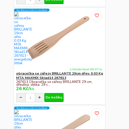
Na Adresu,Výd.místo,Boxu
k Odeslání Ihned-48h 937 ks
obracečka se zářezy BRILLANTE 29cm dřev. 0.03 Kg
MTA MAXMIX Sklad14 267613
267613 Obracečka se zářezy BRILLANTE 29 cm,
dřevěná. délka: 29 c...
26 Kč
/
ks
Do košíku
Na Adresu,Výd.místo,Boxu