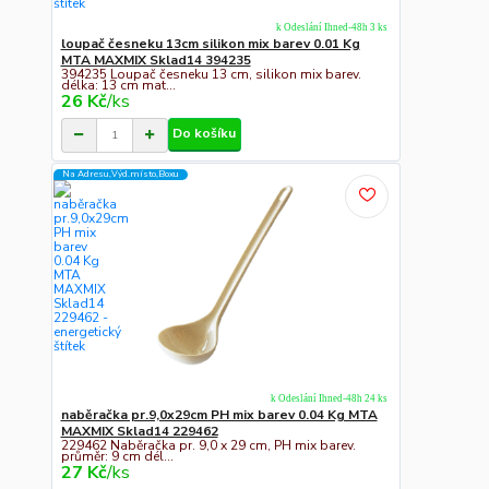
k Odeslání Ihned-48h 3 ks
loupač česneku 13cm silikon mix barev 0.01 Kg
MTA MAXMIX Sklad14 394235
394235 Loupač česneku 13 cm, silikon mix barev.
délka: 13 cm mat...
26 Kč
/
ks
Do košíku
Na Adresu,Výd.místo,Boxu
k Odeslání Ihned-48h 24 ks
naběračka pr.9,0x29cm PH mix barev 0.04 Kg MTA
MAXMIX Sklad14 229462
229462 Naběračka pr. 9,0 x 29 cm, PH mix barev.
průměr: 9 cm dél...
27 Kč
/
ks