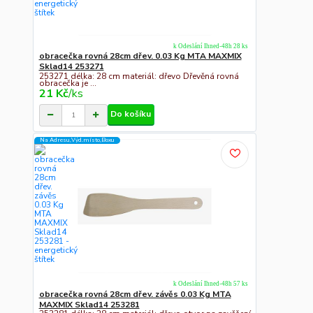
k Odeslání Ihned-48h 28 ks
obracečka rovná 28cm dřev. 0.03 Kg MTA MAXMIX
Sklad14 253271
253271 délka: 28 cm materiál: dřevo Dřevěná rovná
obracečka je ...
21 Kč
/
ks
Do košíku
Na Adresu,Výd.místo,Boxu
k Odeslání Ihned-48h 57 ks
obracečka rovná 28cm dřev. závěs 0.03 Kg MTA
MAXMIX Sklad14 253281