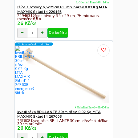
k Odeslání Ihned-48h 14 ks
lžíce s otvory 6,5x29cm PH mix barev 0.03 Kg MTA
MAXMIX Sklad14 229463
229463 Lžíce s otvory 6,5 x 29 cm, PH mix barev.
rozměry: 6,5 x ...
26 Kč
/
ks
Do košíku
Na Adresu,Výd.místo,Boxu
k Odeslání Ihned-48h 406 ks
kvedlačka BRILLANTE 30cm dřev. 0.02 Kg MTA
MAXMIX Sklad14 267608
267608 Kvedlačka BRILLANTE 30 cm, dřevěná. délka:
30 cm průměr: ...
26 Kč
/
ks
Do košíku