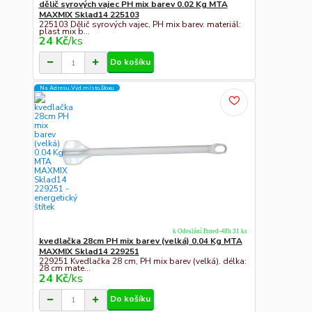
dělič syrových vajec PH mix barev 0.02 Kg MTA
MAXMIX Sklad14 225103
225103 Dělič syrových vajec, PH mix barev. materiál:
plast mix b...
24 Kč
/
ks
Do košíku
Na Adresu,Výd.místo,Boxu
k Odeslání Ihned-48h 31 ks
kvedlačka 28cm PH mix barev (velká) 0.04 Kg MTA
MAXMIX Sklad14 229251
229251 Kvedlačka 28 cm, PH mix barev (velká). délka:
28 cm mate...
24 Kč
/
ks
Do košíku