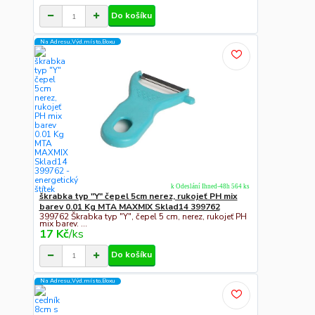
Do košíku
Na Adresu,Výd.místo,Boxu
k Odeslání Ihned-48h 564 ks
škrabka typ "Y" čepel 5cm nerez, rukojeť PH mix
barev 0.01 Kg MTA MAXMIX Sklad14 399762
399762 Škrabka typ "Y", čepel 5 cm, nerez, rukojeť PH
mix barev. ...
17 Kč
/
ks
Do košíku
Na Adresu,Výd.místo,Boxu