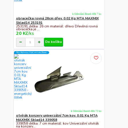
k Odeslání Ihned-48h 7 ks
obracečka rovná 26cm dřev. 0.02 Kg MTA MAXMIX
Sklad14 253191
253191 délka: 26 cm materiál: dřevo Dřevěná rovná
obracečka je ...
20 Kč
/
ks
Do košíku
Na Adresu,Výd.místo,Boxu
k Odeslání Ihned-48h 72 ks
otvírák konzerv univerzální 7cm kov. 0.01 Kg MTA
MAXMIX Sklad14 339058
339058 délka: 7 cm materiál: kov Univerzální otvírák
na konzerv...