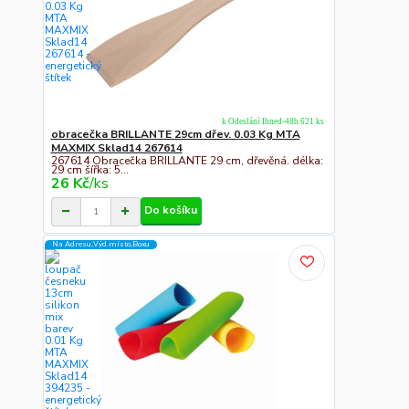
k Odeslání Ihned-48h 621 ks
obracečka BRILLANTE 29cm dřev. 0.03 Kg MTA
MAXMIX Sklad14 267614
267614 Obracečka BRILLANTE 29 cm, dřevěná. délka:
29 cm šířka: 5...
26 Kč
/
ks
Do košíku
Na Adresu,Výd.místo,Boxu