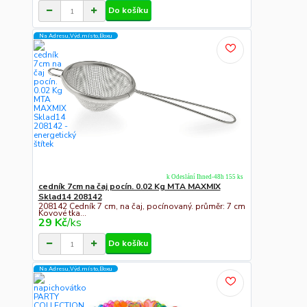
Do košíku
Na Adresu,Výd.místo,Boxu
k Odeslání Ihned-48h 155 ks
cedník 7cm na čaj pocín. 0.02 Kg MTA MAXMIX
Sklad14 208142
208142 Cedník 7 cm, na čaj, pocínovaný. průměr: 7 cm
Kovové tka...
29 Kč
/
ks
Do košíku
Na Adresu,Výd.místo,Boxu