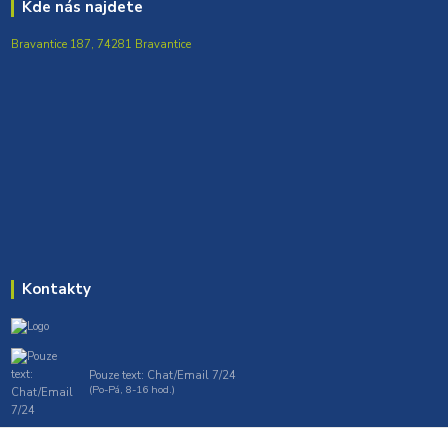
Kde nás najdete
Bravantice 187, 74281 Bravantice
Kontakty
Pouze text: Chat/Email 7/24
(Po-Pá, 8-16 hod.)
gt7profi717@gmail.com , tprofi@seznam.cz