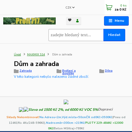
0
ks
CZK
za
0 Kč
Menu
Hledat
Úvod
MAXMIX S14
Dům a zahrada
Dům a zahrada
Zahrada
Bydlení a
Dílna
doplňky
V této kategorii nebylo nalezeno žádné zboží.
Dopravci
Sklady Nekombinovat!
Na Adresu<2m,
Výd.místa<50cm
ČR od0Kč
>3500Kč
(Pneu od
124Kč/Ks 4Ks/248-596Kč)
,Nadrozměr<300cm >219Kč/
PLOTY 229-484Kč >12000
0Kč/
Beton MSKraj>799Kč