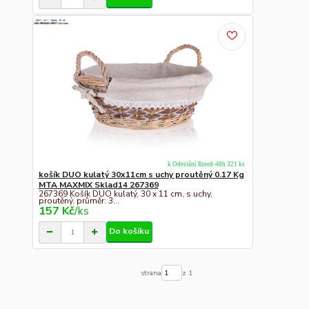
k Odeslání Ihned-48h 321 ks
košík DUO kulatý 30x11cm s uchy proutěný 0.17 Kg
MTA MAXMIX Sklad14 267369
267369 Košík DUO kulatý, 30 x 11 cm, s uchy,
proutěný. průměr: 3...
157 Kč
/
ks
Do košíku
strana
z 1