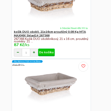
k Odeslání Ihned-48h 331 ks
košík DUO obdél. 21x16cm proutěný 0.08 Kg MTA
MAXMIX Sklad14 267366
267366 Košík DUO obdélníkový, 21 x 16 cm, proutěný.
rozměry: 21 ...
87 Kč
/
ks
Do košíku
Na Adresu,Výd.místo,Boxu