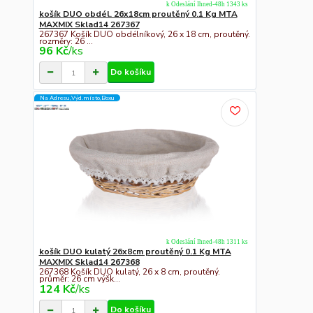
k Odeslání Ihned-48h 1343 ks
košík DUO obdél. 26x18cm proutěný 0.1 Kg MTA
MAXMIX Sklad14 267367
267367 Košík DUO obdélníkový, 26 x 18 cm, proutěný.
rozměry: 26 ...
96 Kč
/
ks
Do košíku
Na Adresu,Výd.místo,Boxu
k Odeslání Ihned-48h 1311 ks
košík DUO kulatý 26x8cm proutěný 0.1 Kg MTA
MAXMIX Sklad14 267368
267368 Košík DUO kulatý, 26 x 8 cm, proutěný.
průměr: 26 cm výšk...
124 Kč
/
ks
Do košíku