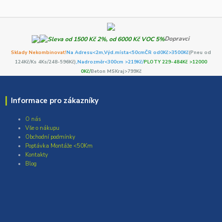
Dopravci
Sklady Nekombinovat!
Na Adresu<2m,
Výd.místa<50cm
ČR od0Kč
>3500Kč
(Pneu od
124Kč/Ks 4Ks/248-596Kč)
,Nadrozměr<300cm >219Kč/
PLOTY 229-484Kč >12000
0Kč/
Beton MSKraj>799Kč
Informace pro zákazníky
O nás
Vše o nákupu
Obchodní podmínky
Poptávka Montáže <50Km
Kontakty
Blog