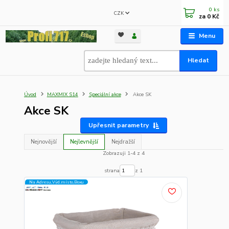
0
ks
CZK
za
0 Kč
Menu
Hledat
Úvod
MAXMIX S14
Speciální akce
Akce SK
Akce SK
Upřesnit parametry
Nejnovější
Nejlevnější
Nejdražší
Zobrazuji 1-4 z 4
strana
z 1
Na Adresu,Výd.místo,Boxu