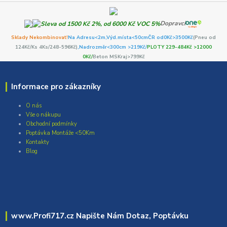
Dopravci
Sklady Nekombinovat!
Na Adresu<2m,
Výd.místa<50cm
ČR od0Kč
>3500Kč
(Pneu od
124Kč/Ks 4Ks/248-596Kč)
,Nadrozměr<300cm >219Kč/
PLOTY 229-484Kč >12000
0Kč/
Beton MSKraj>799Kč
Informace pro zákazníky
O nás
Vše o nákupu
Obchodní podmínky
Poptávka Montáže <50Km
Kontakty
Blog
www.Profi717.cz Napište Nám Dotaz, Poptávku