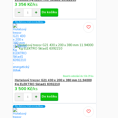
3 356 Kč
/
ks
Do košíku
Na Adresu,Výd.místo,Boxu
Ihned k odeslání do 15h 29 ks
Hotelový trezor G21 430 x 200 x 380 mm 11.94000
Kg ELEKTRO Sklad1 6392210
3 500 Kč
/
ks
Do košíku
Na Adresu,Výd.místo,Boxu