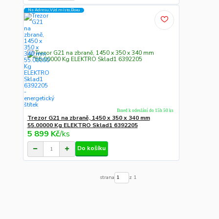
Na Adresu,Výd.místo,Boxu
Ihned k odeslání do 15h 50 ks
Trezor G21 na zbraně, 1450 x 350 x 340 mm
55.00000 Kg ELEKTRO Sklad1 6392205
5 899 Kč
/
ks
Do košíku
strana
z 1