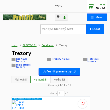
0
ks
CZK
za
0 Kč
Menu
Hledat
Úvod
ELEKTRO S1
Domácnost
Trezory
Trezory
Digitální
Trezory na klíč
Hotelové
trezory
trezory
Biometrické
trezory
Upřesnit parametry
Nejnovější
Nejlevnější
Nejdražší
Zobrazuji 1-11 z 11
strana
z 1
Na Adresu,Výd.místo,Boxu