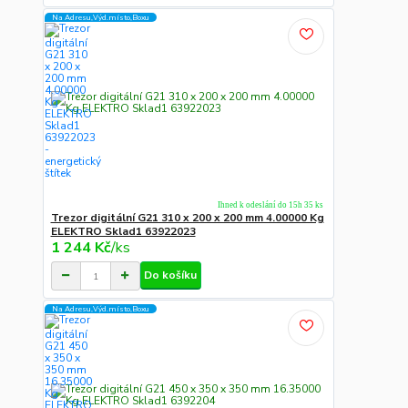
Na Adresu,Výd.místo,Boxu
Ihned k odeslání do 15h 35 ks
Trezor digitální G21 310 x 200 x 200 mm 4.00000 Kg
ELEKTRO Sklad1 63922023
1 244 Kč
/
ks
Do košíku
Na Adresu,Výd.místo,Boxu