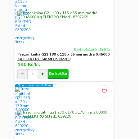
Ihned k odeslání do 15h 35 ks
Trezor kniha G21 180 x 115 x 55 mm modrá 0.45000
Kg ELEKTRO Sklad1 6392209
190 Kč
/
ks
Do košíku
Na Adresu,Výd.místo,Boxu