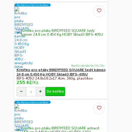
Na Adresu,Výd.místo,Boxu
Ihned k odeslání do 11h 2 Ks
Krmítko pro ptáky BIRDYFEED SQUARE šedý kámen
24,8 cm 0.450 Kg HOBY Sklad3 IBFS-405U
IBFS-405U 24,8x18,2x17,4cm, 360g, plast/kov
255 Kč
/
Ks
Do košíku
Na Adresu,Výd.místo,Boxu