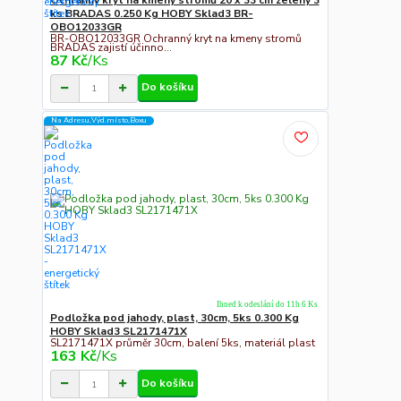
ks BRADAS 0.250 Kg HOBY Sklad3 BR-
OBO12033GR
BR-OBO12033GR Ochranný kryt na kmeny stromů
BRADAS zajistí účinno...
87 Kč
/
Ks
Do košíku
Na Adresu,Výd.místo,Boxu
Ihned k odeslání do 11h 6 Ks
Podložka pod jahody, plast, 30cm, 5ks 0.300 Kg
HOBY Sklad3 SL2171471X
SL2171471X průměr 30cm, balení 5ks, materiál plast
163 Kč
/
Ks
Do košíku