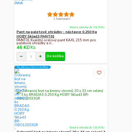
1 hodnocení
Ihned k odeslání do 11h 10 Ks
Pant na paletové ohrádky - nástavce 0.250 Kg
HOBY Sklad3 PANT01
PANT01 Kvalitní ocelový pant KAXL 215 mm pro
paletové ohrádky a n...
46 Kč
/
Ks
Do košíku
Na Adresu,Výd.místo,Boxu
Ihned k odeslání do 11h 30 Ks
Ochranný kryt na kmeny stromů 20 x 33 cm zelený 3