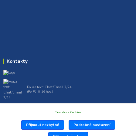
Kontakty
Pouze text: Chat/Email 7/24
(Po-Pá, 8-16 hod.)
gt7profi717@gmail.com , tprofi@seznam.cz
Souhlas s Cookies
Přijmout nezbytné
Podrobné nastavení