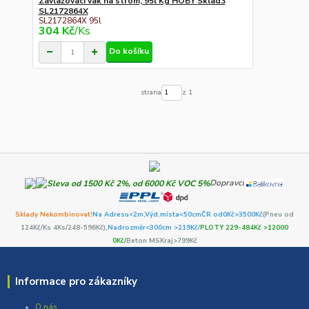
Zavlažovací vak na strom, 95l Kg HOBY Sklad3
SL2172864X
SL2172864X 95l
304 Kč
/
Ks
Do košíku
strana
z 1
Dopravci
Sklady Nekombinovat!
Na Adresu<2m,
Výd.místa<50cm
ČR od0Kč
>3500Kč
(Pneu od
124Kč/Ks 4Ks/248-596Kč)
,Nadrozměr<300cm >219Kč/
PLOTY 229-484Kč >12000
0Kč/
Beton MSKraj>799Kč
Informace pro zákazníky
O nás