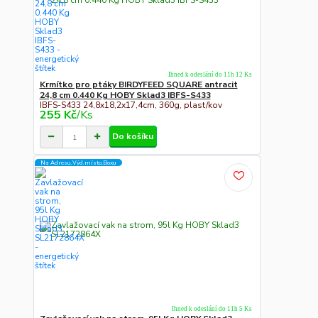
Ihned k odeslání do 11h 12 Ks
Krmítko pro ptáky BIRDYFEED SQUARE antracit
24,8 cm 0.440 Kg HOBY Sklad3 IBFS-S433
IBFS-S433 24,8x18,2x17,4cm, 360g, plast/kov
255 Kč
/
Ks
Do košíku
Na Adresu,Výd.místo,Boxu
Ihned k odeslání do 11h 5 Ks