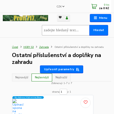
0
ks
CZK
za
0 Kč
Menu
Hledat
Úvod
HOBY S3
Zahrada
Ostatní příslušenství a doplňky na zahradu
Ostatní příslušenství a doplňky na
zahradu
Upřesnit parametry
Nejnovější
Nejlevnější
Nejdražší
Zobrazuji 1-7 z 7
strana
z 1
Na Adresu,Výd.místo,Boxu