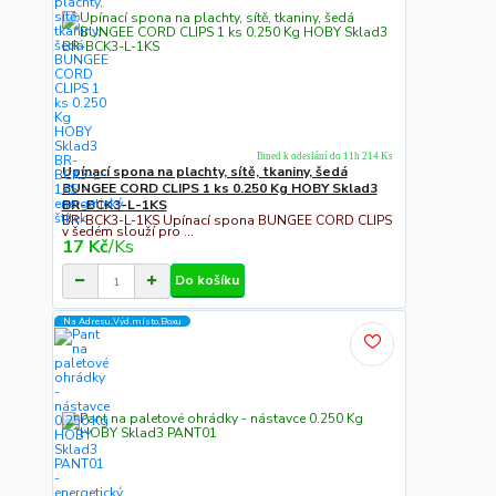
Ihned k odeslání do 11h 214 Ks
Upínací spona na plachty, sítě, tkaniny, šedá
BUNGEE CORD CLIPS 1 ks 0.250 Kg HOBY Sklad3
BR-BCK3-L-1KS
BR-BCK3-L-1KS Upínací spona BUNGEE CORD CLIPS
v šedém slouží pro ...
17 Kč
/
Ks
Do košíku
Na Adresu,Výd.místo,Boxu