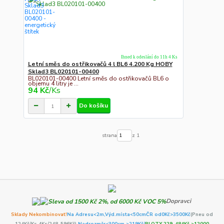
Ihned k odeslání do 11h 4 Ks
Letní směs do ostřikovačů 4 l BL6 4.200 Kg HOBY
Sklad3 BL020101-00400
BL020101-00400 Letní směs do ostřikovačů BL6 o
objemu 4 litry je ...
94 Kč
/
Ks
Do košíku
strana
z 1
Dopravci
Sklady Nekombinovat!
Na Adresu<2m,
Výd.místa<50cm
ČR od0Kč
>3500Kč
(Pneu od
124Kč/Ks 4Ks/248-596Kč)
,Nadrozměr<300cm >219Kč/
PLOTY 229-484Kč >12000