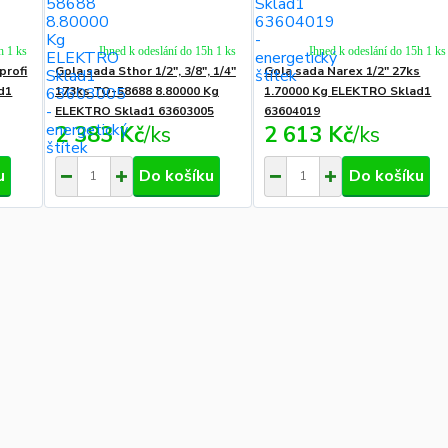
h 1 ks
Ihned k odeslání do 15h 1 ks
Ihned k odeslání do 15h 1 ks
profi
Gola sada Sthor 1/2", 3/8", 1/4"
Gola sada Narex 1/2" 27ks
d1
173ks TO-58688 8.80000 Kg
1.70000 Kg ELEKTRO Sklad1
ELEKTRO Sklad1 63603005
63604019
2 383 Kč
/
ks
2 613 Kč
/
ks
u
Do košíku
Do košíku