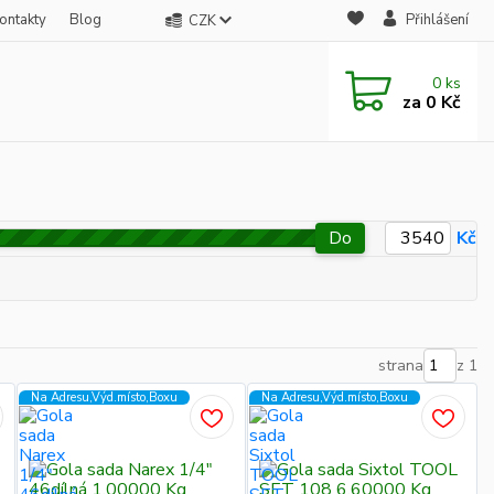
ontakty
Blog
Přihlášení
CZK
0
ks
za
0 Kč
Do
Kč
strana
z 1
Na Adresu,Výd.místo,Boxu
Na Adresu,Výd.místo,Boxu