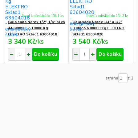
Ihned k odeslání do 15h 1 ks
Ihned k odeslání do 15h 2 ks
Gola sada Narex 1/2", 1/4" 61ks
Gola sada Narex 1/4" a 1/2"
443000905 5.10000 Kg
83dílná 6.00000 Kg ELEKTRO
ELEKTRO Sklad1 63604018
Sklad1 63604020
3 340 Kč
/
ks
3 540 Kč
/
ks
Do košíku
Do košíku
strana
z 1