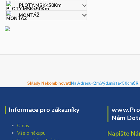
PLOTY.MSK<50Km
MONTÁŽ
Sklady Nekombinovat!
Na Adresu<2m,
Výd.místa<50cm
ČR 
Informace pro zákazníky
www.Prof
Nám Dota
O nás
Napište Ná
Vše o nákupu