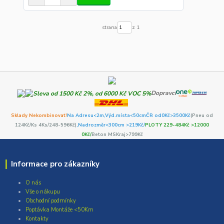
strana
z 1
Dopravci
Sklady Nekombinovat!
Na Adresu<2m,
Výd.místa<50cm
ČR od0Kč
>3500Kč
(Pneu od
124Kč/Ks 4Ks/248-596Kč)
,Nadrozměr<300cm >219Kč/
PLOTY 229-484Kč >12000
0Kč/
Beton MSKraj>799Kč
Informace pro zákazníky
O nás
Vše o nákupu
Obchodní podmínky
Poptávka Montáže <50Km
Kontakty