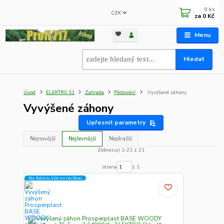
0
ks
CZK
za
0 Kč
Menu
Hledat
Úvod
ELEKTRO S1
Zahrada
Pěstování
Vyvýšené záhony
Vyvýšené záhony
Upřesnit parametry
Nejnovější
Nejlevnější
Nejdražší
Zobrazuji 1-21 z 21
strana
z 1
Na Adresu,Výd.místo,Boxu