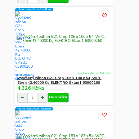
Na Adresu,Výd.místo,Boxu
Ihned k odeslání do 15h 5 ks
Vyvýšený záhon G21 Crop 106 x 106 x 54, WPC,
Eben 42.40000 Kg ELEKTRO Sklad1 63900260
4 326 Kč
/
ks
Do košíku
Na Adresu,Výd.místo,Boxu