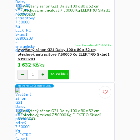
Ihned k odeslání do 15h 50 ks
Vyvýšený záhon G21 Daisy 100 x 80 x 52 cm,
plechový, antracitový 7.50000 Kg ELEKTRO Sklad1
63900203
1 632 Kč
/
ks
Do košíku
Na Adresu,Výd.místo,Boxu