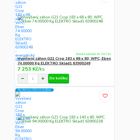
Ihned k odeslání do 15h 3 ks
Vyvýšený záhon G21 Crop 183 x 68 x 80, WPC, Eben
74.00000 Kg ELEKTRO Sklad1 63900248
7 253 Kč
/
ks
Do košíku
Na Adresu,Výd.místo,Boxu