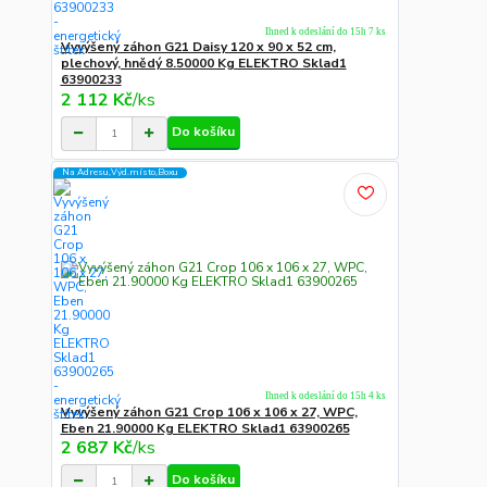
Ihned k odeslání do 15h 7 ks
Vyvýšený záhon G21 Daisy 120 x 90 x 52 cm,
plechový, hnědý 8.50000 Kg ELEKTRO Sklad1
63900233
2 112 Kč
/
ks
Do košíku
Na Adresu,Výd.místo,Boxu
Ihned k odeslání do 15h 4 ks
Vyvýšený záhon G21 Crop 106 x 106 x 27, WPC,
Eben 21.90000 Kg ELEKTRO Sklad1 63900265
2 687 Kč
/
ks
Do košíku