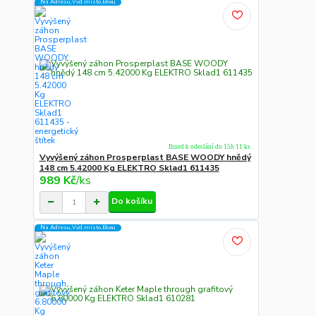
Na Adresu,Výd.místo,Boxu
Ihned k odeslání do 15h 11 ks
Vyvýšený záhon Prosperplast BASE WOODY hnědý
148 cm 5.42000 Kg ELEKTRO Sklad1 611435
989 Kč
/
ks
Do košíku
Na Adresu,Výd.místo,Boxu