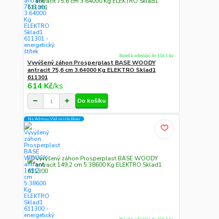
Ihned k odeslání do 15h 1 ks
Vyvýšený záhon Prosperplast BASE WOODY
antracit 75,6 cm 3.64000 Kg ELEKTRO Sklad1
611301
614 Kč
/
ks
Do košíku
Na Adresu,Výd.místo,Boxu