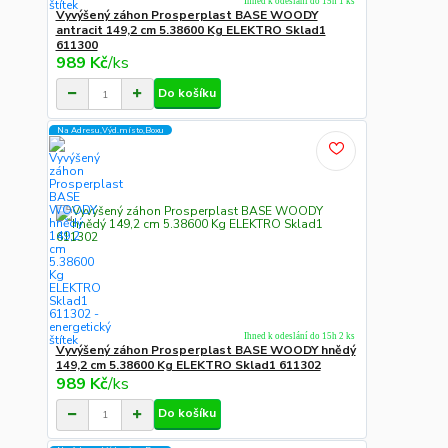
Ihned k odeslání do 15h 1 ks
Vyvýšený záhon Prosperplast BASE WOODY
antracit 149,2 cm 5.38600 Kg ELEKTRO Sklad1
611300
989 Kč
/
ks
Do košíku
Na Adresu,Výd.místo,Boxu
Ihned k odeslání do 15h 2 ks
Vyvýšený záhon Prosperplast BASE WOODY hnědý
149,2 cm 5.38600 Kg ELEKTRO Sklad1 611302
989 Kč
/
ks
Do košíku