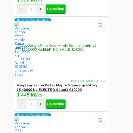
1 226 Kč
/
ks
Do košíku
Na Adresu,Výd.místo,Boxu
Ihned k odeslání do 15h 48 ks
Vyvýšený záhon Keter Maple Square grafitový
15.40000 Kg ELEKTRO Sklad1 610290
1 445 Kč
/
ks
Do košíku
Na Adresu,Výd.místo,Boxu