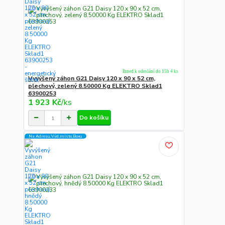
Ihned k odeslání do 15h 4 ks
Vyvýšený záhon G21 Daisy 120 x 90 x 52 cm,
plechový, zelený 8.50000 Kg ELEKTRO Sklad1
63900253
1 923 Kč
/
ks
Do košíku
Na Adresu,Výd.místo,Boxu