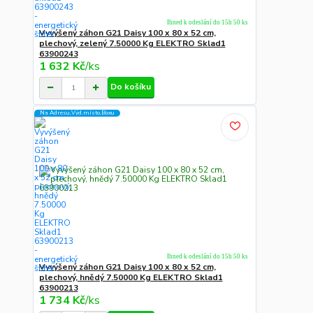
Ihned k odeslání do 15h 50 ks
Vyvýšený záhon G21 Daisy 100 x 80 x 52 cm,
plechový, zelený 7.50000 Kg ELEKTRO Sklad1
63900243
1 632 Kč
/
ks
Do košíku
Na Adresu,Výd.místo,Boxu
Ihned k odeslání do 15h 50 ks
Vyvýšený záhon G21 Daisy 100 x 80 x 52 cm,
plechový, hnědý 7.50000 Kg ELEKTRO Sklad1
63900213
1 734 Kč
/
ks