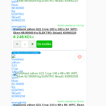
Ihned k odeslání do 15h 3 ks
Vyvýšený záhon G21 Crop 183 x 183 x 54, WPC,
Eben 68.60000 Kg ELEKTRO Sklad1 63900220
6 248 Kč
/
ks
Do košíku
Na Adresu,Výd.místo,Boxu
Ihned k odeslání do 15h 6 ks
Vyvýšený záhon G21 Crop 143 x 68 x 80, WPC, Eben