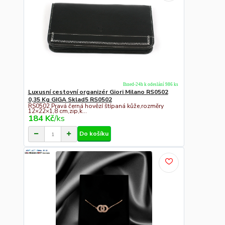
Ihned-24h k odeslání 986 ks
Luxusní cestovní organizér Giori Milano RS0502
0,35 Kg GIGA Sklad5 RS0502
RS0502 Pravá černá hovězí štípaná kůže,rozměry
12×22×1,8 cm,zip,k...
184 Kč
/
ks
Do košíku