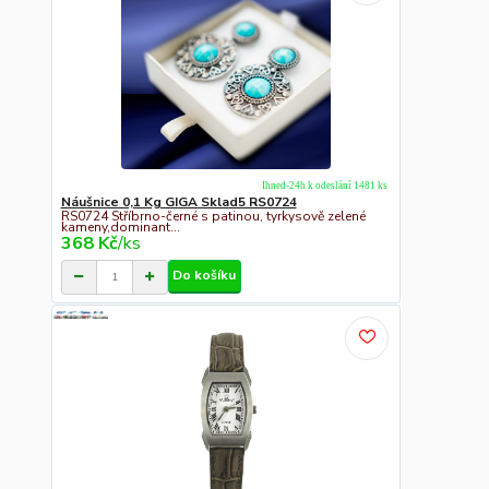
Ihned-24h k odeslání 1481 ks
Náušnice 0,1 Kg GIGA Sklad5 RS0724
RS0724 Stříbrno-černé s patinou, tyrkysově zelené
kameny,dominant...
368 Kč
/
ks
Do košíku