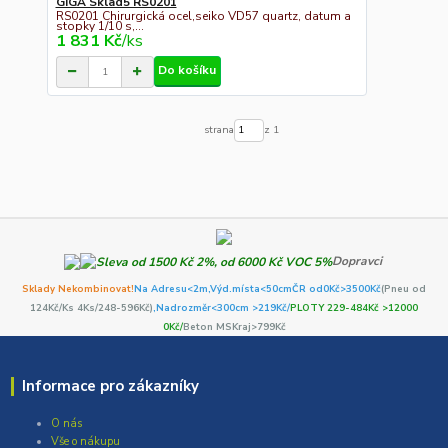
GIGA Sklad5 RS0201
RS0201 Chirurgická ocel,seiko VD57 quartz, datum a
stopky 1/10 s,...
1 831 Kč
/
ks
Do košíku
strana
z 1
Dopravci
Sklady Nekombinovat!
Na Adresu<2m,
Výd.místa<50cm
ČR od0Kč
>3500Kč
(Pneu od
124Kč/Ks 4Ks/248-596Kč)
,Nadrozměr<300cm >219Kč/
PLOTY 229-484Kč >12000
0Kč/
Beton MSKraj>799Kč
Informace pro zákazníky
O nás
Vše o nákupu