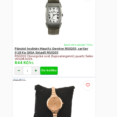
Ihned-24h k odeslání 743 ks
Pánské hodinky Mauritz Genéve RS0203, cartier
0,18 Kg GIGA Sklad5 RS0203
RS0203 Chirurgická ocel (hypoalergenní),quartz Seiko
strojek,kože...
644 Kč
/
ks
Do košíku