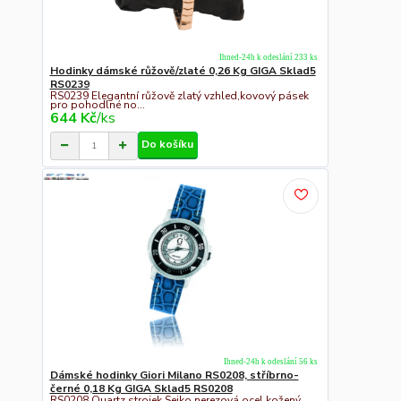
Ihned-24h k odeslání 233 ks
Hodinky dámské růžově/zlaté 0,26 Kg GIGA Sklad5
RS0239
RS0239 Elegantní růžově zlatý vzhled,kovový pásek
pro pohodlné no...
644 Kč
/
ks
Do košíku
Ihned-24h k odeslání 56 ks
Dámské hodinky Giori Milano RS0208, stříbrno-
černé 0,18 Kg GIGA Sklad5 RS0208
RS0208 Quartz strojek Seiko,nerezová ocel,kožený