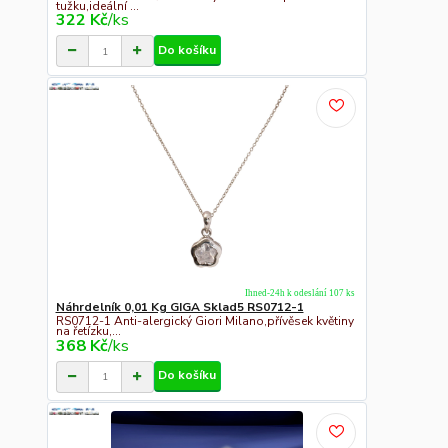
tužku,ideální ...
322 Kč
/
ks
Do košíku
Ihned-24h k odeslání 107 ks
Náhrdelník 0,01 Kg GIGA Sklad5 RS0712-1
RS0712-1 Anti-alergický Giori Milano,přívěsek květiny
na řetízku,...
368 Kč
/
ks
Do košíku