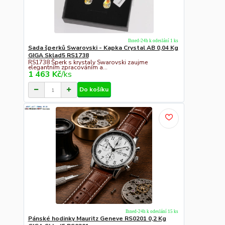
Ihned-24h k odeslání 1 ks
Sada šperků Swarovski - Kapka Crystal AB 0,04 Kg
GIGA Sklad5 RS1738
RS1738 Šperk s krystaly Swarovski zaujme
elegantním zpracováním a...
1 463 Kč
/
ks
Do košíku
Ihned-24h k odeslání 15 ks
Pánské hodinky Mauritz Geneve RS0201 0,2 Kg