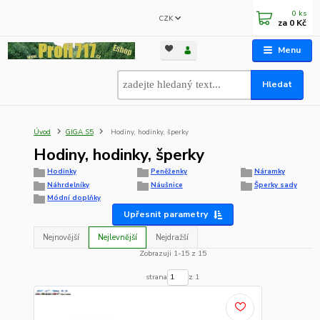
0
ks
CZK
za
0 Kč
Menu
Hledat
Úvod
GIGA S5
Hodiny, hodinky, šperky
Hodiny, hodinky, šperky
Hodinky
Peněženky
Náramky
Náhrdelníky
Náušnice
Šperky sady
Módní doplňky
Upřesnit parametry
Nejnovější
Nejlevnější
Nejdražší
Zobrazuji 1-15 z 15
strana
z 1