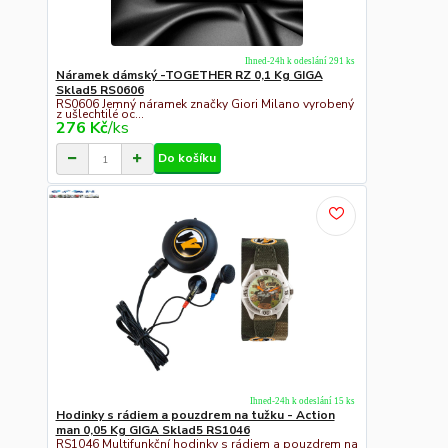
Ihned-24h k odeslání 291 ks
Náramek dámský -TOGETHER RZ 0,1 Kg GIGA
Sklad5 RS0606
RS0606 Jemný náramek značky Giori Milano vyrobený
z ušlechtilé oc...
276 Kč
/
ks
Do košíku
Ihned-24h k odeslání 15 ks
Hodinky s rádiem a pouzdrem na tužku - Action
man 0,05 Kg GIGA Sklad5 RS1046
RS1046 Multifunkční hodinky s rádiem a pouzdrem na