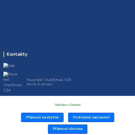
Kontakty
Pouze text: Chat/Email 7/24
(Po-Pá, 8-16 hod.)
gt7profi717@gmail.com , tprofi@seznam.cz
Souhlas s Cookies
Přijmout nezbytné
Podrobné nastavení
Přijmout všechny