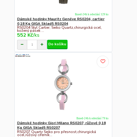
Ihned-24h k odeslání 129 ks
Dámské hodinky Mauritz Genéve RS0204, cartier
0,18 Kg GIGA Sklad5 RS0204
RS0204 Styl Cartier, Seiko Quartz,chirurgická ocel,
kožený pásek ...
552 Kč
/
ks
Do košíku
Ihned-24h k odeslání 79 ks
Dámské hodinky Giori Milano RS0207, růžové 0,18
Kg GIGA Sklad5 RS0207
RS0207 Quartz Seiko pro přesnost,chirurgická
ocel,růžový ciferník...