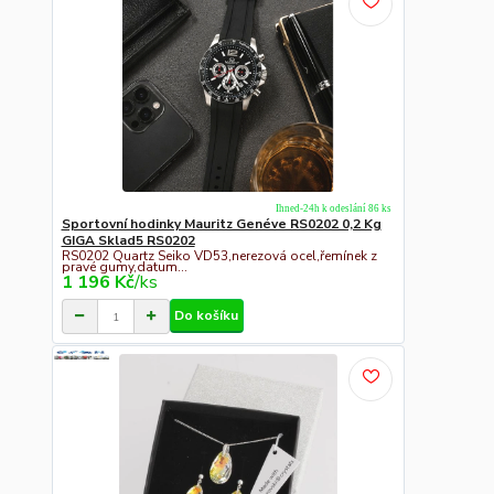
Ihned-24h k odeslání 86 ks
Sportovní hodinky Mauritz Genéve RS0202 0,2 Kg
GIGA Sklad5 RS0202
RS0202 Quartz Seiko VD53,nerezová ocel,řemínek z
pravé gumy,datum...
1 196 Kč
/
ks
Do košíku