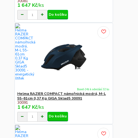
30081
1 647 Kč
/
ks
Do košíku
Ihned-24h k odeslání 32 ks
Helma RAZIER COMPACT námořnická modrá, M-L
55-61cm 0,37 Kg GIGA Sklad5 30091
30091
1 647 Kč
/
ks
Do košíku