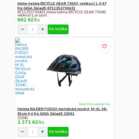
Inline helma BICYCLE GEAR 73043, velikost L 0,47
Kg GIGA Sklad5 8711252730431
8711252730431 Inline helma BICYCLE GEAR 73043,
velikost L je spol...
662 Kč
/
ks
Do košíku
Ihned-24h k odeslání 8 ks
Helma RAZIER FUEGO metalická modrá, M-XL 56-
61cm 0,4 Kg GIGA Sklad5 32041
32041
1 371 Kč
/
ks
Do košíku