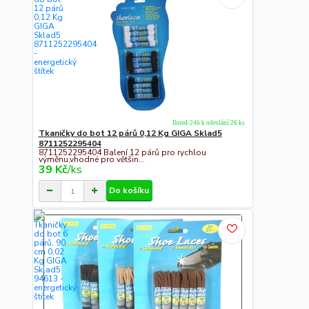
Ihned-24h k odeslání 26 ks
Tkaničky do bot 12 párů 0,12 Kg GIGA Sklad5
8711252295404
8711252295404 Balení 12 párů pro rychlou
výměnu,vhodné pro většin...
39 Kč
/
ks
Do košíku