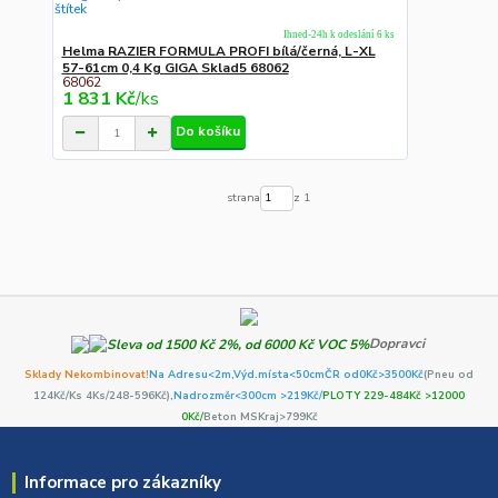
Ihned-24h k odeslání 6 ks
Helma RAZIER FORMULA PROFI bílá/černá, L-XL
57-61cm 0,4 Kg GIGA Sklad5 68062
68062
1 831 Kč
/
ks
Do košíku
strana
z 1
Dopravci
Sklady Nekombinovat!
Na Adresu<2m,
Výd.místa<50cm
ČR od0Kč
>3500Kč
(Pneu od
124Kč/Ks 4Ks/248-596Kč)
,Nadrozměr<300cm >219Kč/
PLOTY 229-484Kč >12000
0Kč/
Beton MSKraj>799Kč
Informace pro zákazníky