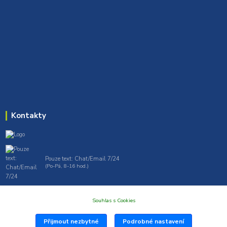
Kontakty
Pouze text: Chat/Email 7/24
(Po-Pá, 8-16 hod.)
gt7profi717@gmail.com , tprofi@seznam.cz
Souhlas s Cookies
Přijmout nezbytné
Podrobné nastavení