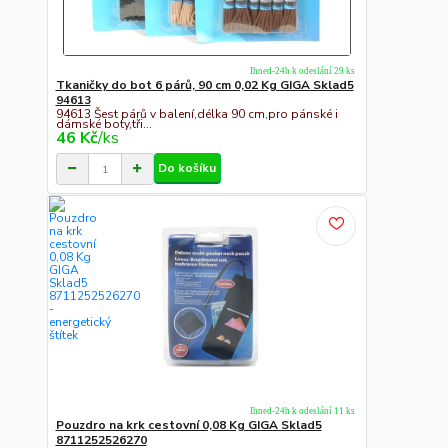
Ihned-24h k odeslání 29 ks
Tkaničky do bot 6 párů, 90 cm 0,02 Kg GIGA Sklad5
94613
94613 Šest párů v balení,délka 90 cm,pro pánské i
dámské boty,tři...
46 Kč
/
ks
Do košíku
Ihned-24h k odeslání 11 ks
Pouzdro na krk cestovní 0,08 Kg GIGA Sklad5
8711252526270