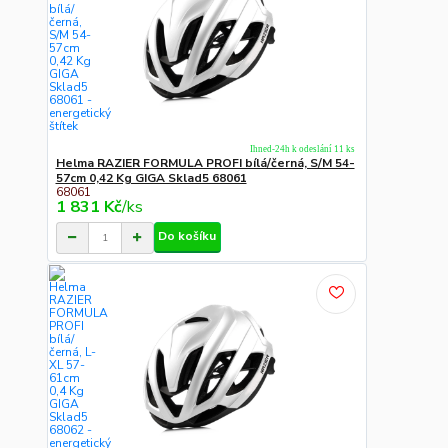
Ihned-24h k odeslání 11 ks
Helma RAZIER FORMULA PROFI bílá/černá, S/M 54-
57cm 0,42 Kg GIGA Sklad5 68061
68061
1 831 Kč
/
ks
Do košíku