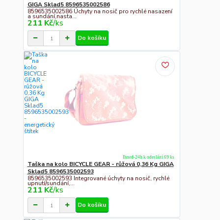
GIGA Sklad5 8596535002586
8596535002586 Úchyty na nosič pro rychlé nasazení
a sundání,nasta...
211 Kč
/
ks
Do košíku
Ihned-24h k odeslání 69 ks
Taška na kolo BICYCLE GEAR - růžová 0,36 Kg GIGA
Sklad5 8596535002593
8596535002593 Integrované úchyty na nosič, rychlé
upnutí/sundání,...
211 Kč
/
ks
Do košíku