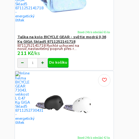
Ihned-24h k odeslání 65 ks
Taška na kolo BICYCLE GEAR - světle modrá 0,36
Kg GIGA Sklad5 8711252141718
8711252141718 Rychlé uchycení na
nosič,nastavitelný popruh přes r...
211 Kč
/
ks
Do košíku
Ihned-24h k odeslání 42 ks