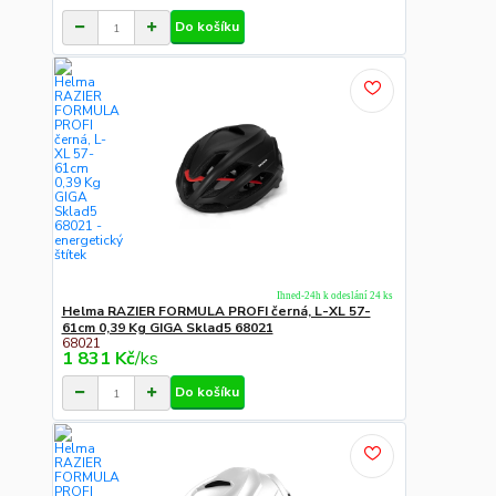
Do košíku
Ihned-24h k odeslání 24 ks
Helma RAZIER FORMULA PROFI černá, L-XL 57-
61cm 0,39 Kg GIGA Sklad5 68021
68021
1 831 Kč
/
ks
Do košíku