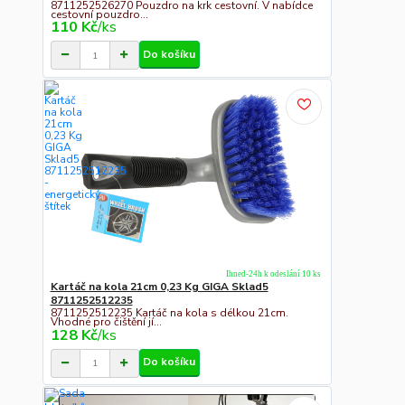
8711252526270 Pouzdro na krk cestovní. V nabídce
cestovní pouzdro...
110 Kč
/
ks
Do košíku
Ihned-24h k odeslání 10 ks
Kartáč na kola 21cm 0,23 Kg GIGA Sklad5
8711252512235
8711252512235 Kartáč na kola s délkou 21cm.
Vhodné pro čištění jí...
128 Kč
/
ks
Do košíku