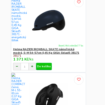
Ihned-24h k odeslání 77 ks
Helma RAZIER IRONBALL SKATE námořnická
modrá, S-M 54-57cm 0,45 Kg GIGA Sklad5 38171
38171
1 371 Kč
/
ks
Do košíku