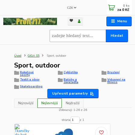
0
ks
CZK
za
0 Kč
Menu
Hledat
Úvod
GIGA S5
Sport, outdoor
Sport, outdoor
Raketové
Cyklistika
Bruslení
sporty
Textil a obuv
Batohy a
Vybavení na
zavazadla
fitness
Skateboarding
Upřesnit parametry
Nejnovější
Nejlevnější
Nejdražší
Zobrazuji 1-26 z 26
strana
z 1