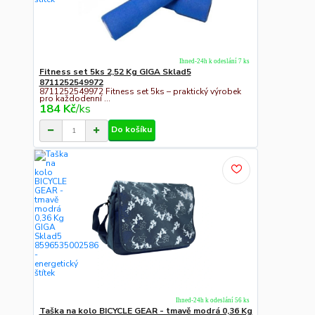
Ihned-24h k odeslání 7 ks
Fitness set 5ks 2,52 Kg GIGA Sklad5
8711252549972
8711252549972 Fitness set 5ks – praktický výrobek
pro každodenní ...
184 Kč
/
ks
Do košíku
Ihned-24h k odeslání 56 ks
Taška na kolo BICYCLE GEAR - tmavě modrá 0,36 Kg