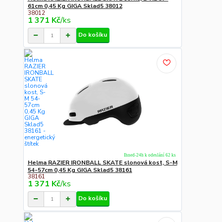
61cm 0,45 Kg GIGA Sklad5 38012
38012
1 371 Kč
/
ks
Do košíku
Ihned-24h k odeslání 62 ks
Helma RAZIER IRONBALL SKATE slonová kost, S-M
54-57cm 0,45 Kg GIGA Sklad5 38161
38161
1 371 Kč
/
ks
Do košíku