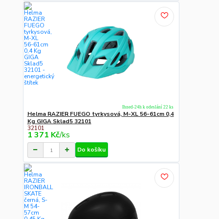
Ihned-24h k odeslání 22 ks
Helma RAZIER FUEGO tyrkysová, M-XL 56-61cm 0,4
Kg GIGA Sklad5 32101
32101
1 371 Kč
/
ks
Do košíku