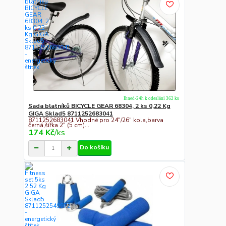
Ihned-24h k odeslání 362 ks
Sada blatníků BICYCLE GEAR 68304, 2 ks 0,22 Kg
GIGA Sklad5 8711252683041
8711252683041 Vhodné pro 24"/26" kola,barva
černá,šířka 2" (5 cm)...
174 Kč
/
ks
Do košíku