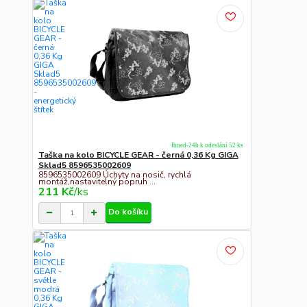
Ihned-24h k odeslání 52 ks
Taška na kolo BICYCLE GEAR - černá 0,36 Kg GIGA
Sklad5 8596535002609
8596535002609 Úchyty na nosič, rychlá
montáž,nastavitelný popruh ...
211 Kč
/
ks
Do košíku