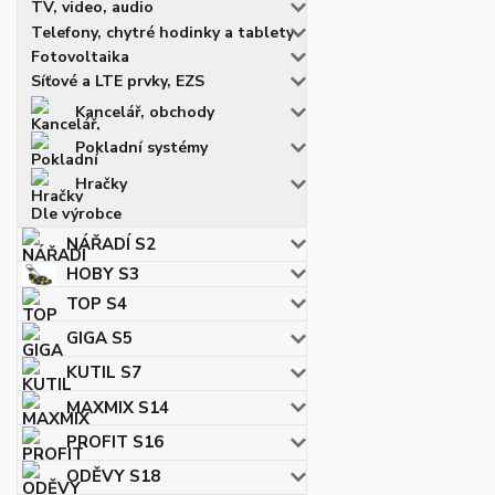
TV, video, audio
Telefony, chytré hodinky a tablety
Fotovoltaika
Síťové a LTE prvky, EZS
Kancelář, obchody
Pokladní systémy
Hračky
Dle výrobce
NÁŘADÍ S2
HOBY S3
TOP S4
GIGA S5
KUTIL S7
MAXMIX S14
PROFIT S16
ODĚVY S18