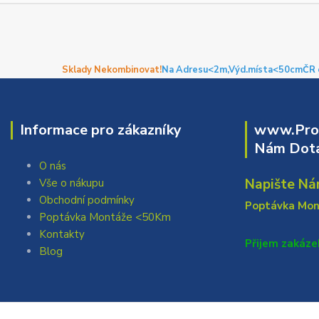
Sklady Nekombinovat!
Na Adresu<2m,
Výd.místa<50cm
ČR 
Informace pro zákazníky
www.Prof
Nám Dota
O nás
Napište Ná
Vše o nákupu
Obchodní podmínky
Poptávka Mo
Poptávka Montáže <50Km
Kontakty
Přijem zakáze
Blog