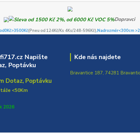
Dopravci
od0Kč
>3500Kč
(Pneu od 124Kč/Ks 4Ks/248-596Kč)
,Nadrozměr<300cm >2
i717.cz Napište
Kde nás najdete
z, Poptávku
Bravantice 187, 74281 Bravanti
m Dotaz, Poptávku
ntáže <50Km
k 2026