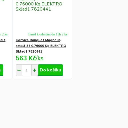
h 2 ks
Ihned k odeslání do 15h 2 ks
alt,
Konvice Banquet Magnolia,
smalt 3 l 0.76000 Kg ELEKTRO
Sklad1 7820441
563 Kč
/
ks
u
Do košíku