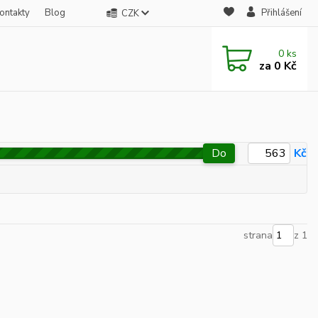
ontakty
Blog
Přihlášení
CZK
0
ks
za
0 Kč
Do
Kč
strana
z 1