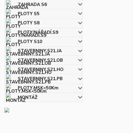
ZAHRADA S6
PLOTY S5
PLOTY S8
PLOTY/NÁŘADÍ.S9
PLOTY S10
STAVEBNINY.S21.JA
STAVEBNINY.S21.OB
STAVEBNINY.S21.HO
STAVEBNINY.S21.PB
PLOTY.MSK<50Km
MONTÁŽ