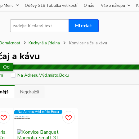
op Menu
Oděvy S18 Tabulka velikostí
O nás
Vše o nákupu
K
Hledat
Domácnost
Kuchyně a jídelna
Konvice na čaj a kávu
čaj a kávu
Od
ní
Na Adresu,Výd.místo,Boxu
nější
Nejdražší
Na Adresu,Výd.místo,Boxu