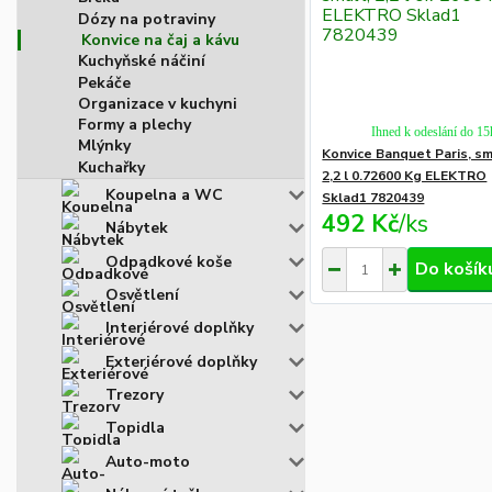
Dózy na potraviny
Konvice na čaj a kávu
Kuchyňské náčiní
Pekáče
Organizace v kuchyni
Formy a plechy
Ihned k odeslání do 15
Mlýnky
Konvice Banquet Paris, sm
Kuchařky
2,2 l 0.72600 Kg ELEKTRO
Koupelna a WC
Sklad1 7820439
492 Kč
/
ks
Nábytek
Odpadkové koše
Do košík
Osvětlení
Interiérové doplňky
Exteriérové doplňky
Trezory
Topidla
Auto-moto