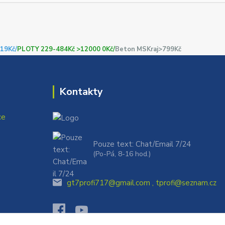
19Kč/
PLOTY 229-484Kč >12000 0Kč/
Beton MSKraj>799Kč
Kontakty
ce
Pouze text: Chat/Email 7/24
(Po-Pá, 8-16 hod.)
gt7profi717@gmail.com , tprofi@seznam.cz