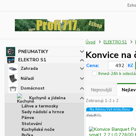
Esh
Úvod
ELEKTRO S1
PNEUMATIKY
Konvice na 
ELEKTRO S1
Cena:
Kč
Zahrada
Ihned-24h k odeslá
Nářadí
Domácnost
Nejnovější
Nejlev
Kuchyně a jídelna
Zobrazuji 1-2 z 2
Láhve a termosky
Na Adresu,Výd.místo,Boxu
Sady nádobí a hrnce
Pánve
Stolování
Kuchyňské nože
Brčka