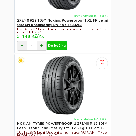
Ihned k odeslání do 15h 8 Ks
275/40 R19 105Y, Nokian, Powerproof 1 XL FR Letní
Osobní pneumatiky DNP NoT433282
NoT433282 Pokud neni u pneu uvedeno jinak Garance
max. 2 let stář...
3 449 Kč
/
Ks
Do košíku
Ihned k odeslání do 15h 6 Ks
NOKIAN TYRES POWERPROOF_1 275/40 R 19 105Y
Letní Osobní pneumatiky TYS 12.5 Kg 100122979
100122979 Letní Osobní pneumatiky NOKIAN TYRES
POWERPROOF_1 275/4...