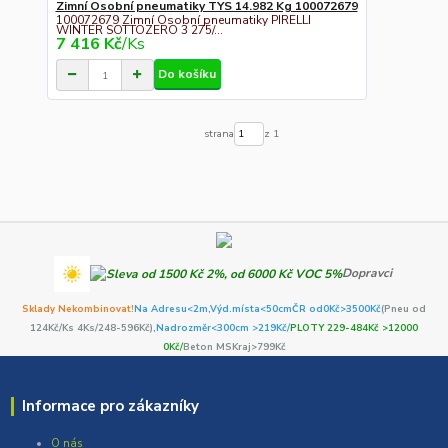
Zimní Osobní pneumatiky TYS 14.982 Kg 100072679
100072679 Zimní Osobní pneumatiky PIRELLI
WINTER SOTTOZERO 3 275/...
7 416 Kč
/
Ks
Do košíku
strana
z 1
Dopravci
Sklady Nekombinovat!
Na Adresu<2m,
Výd.místa<50cm
ČR od0Kč
>3500Kč
(Pneu od
124Kč/Ks 4Ks/248-596Kč)
,Nadrozměr<300cm >219Kč/
PLOTY 229-484Kč >12000
0Kč/
Beton MSKraj>799Kč
Informace pro zákazníky
O nás