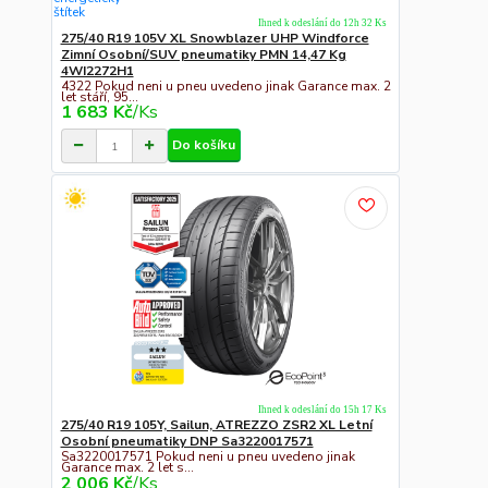
Ihned k odeslání do 12h 32 Ks
275/40 R19 105V XL Snowblazer UHP Windforce
Zimní Osobní/SUV pneumatiky PMN 14,47 Kg
4WI2272H1
4322 Pokud neni u pneu uvedeno jinak Garance max. 2
let stáří, 95...
1 683 Kč
/
Ks
Do košíku
Ihned k odeslání do 15h 17 Ks
275/40 R19 105Y, Sailun, ATREZZO ZSR2 XL Letní
Osobní pneumatiky DNP Sa3220017571
Sa3220017571 Pokud neni u pneu uvedeno jinak
Garance max. 2 let s...
2 006 Kč
/
Ks