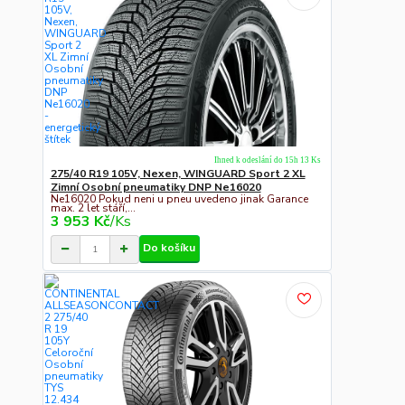
Ihned k odeslání do 15h 13 Ks
275/40 R19 105V, Nexen, WINGUARD Sport 2 XL
Zimní Osobní pneumatiky DNP Ne16020
Ne16020 Pokud neni u pneu uvedeno jinak Garance
max. 2 let stáří,...
3 953 Kč
/
Ks
Do košíku