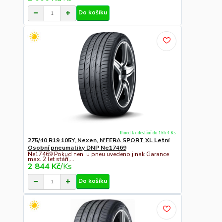
Do košíku
Ihned k odeslání do 15h 4 Ks
275/40 R19 105Y, Nexen, N'FERA SPORT XL Letní
Osobní pneumatiky DNP Ne17469
Ne17469 Pokud neni u pneu uvedeno jinak Garance
max. 2 let stáří,...
2 844 Kč
/
Ks
Do košíku