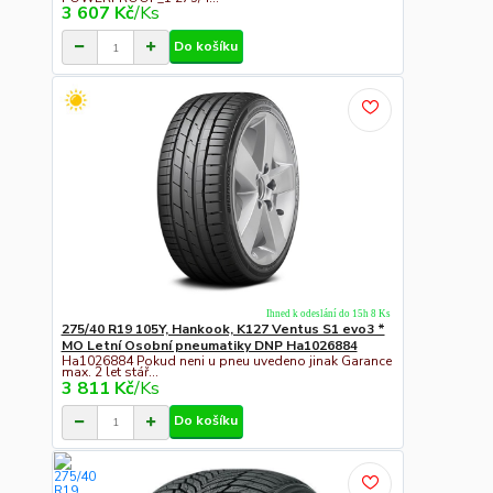
3 607 Kč
/
Ks
Do košíku
Ihned k odeslání do 15h 8 Ks
275/40 R19 105Y, Hankook, K127 Ventus S1 evo3 *
MO Letní Osobní pneumatiky DNP Ha1026884
Ha1026884 Pokud neni u pneu uvedeno jinak Garance
max. 2 let stář...
3 811 Kč
/
Ks
Do košíku