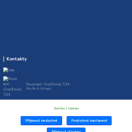
Kontakty
Pouze text: Chat/Email 7/24
(Po-Pá, 8-16 hod.)
gt7profi717@gmail.com , tprofi@seznam.cz
Souhlas s Cookies
Přijmout nezbytné
Podrobné nastavení
Přijmout všechny