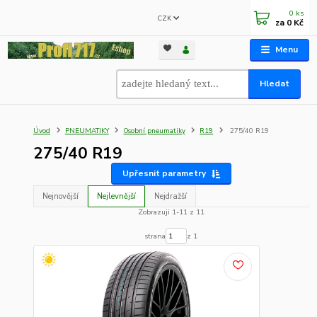
0
ks
CZK
za
0 Kč
Menu
Hledat
Úvod
PNEUMATIKY
Osobní pneumatiky
R19
275/40 R19
275/40 R19
Upřesnit parametry
Nejnovější
Nejlevnější
Nejdražší
Zobrazuji 1-11 z 11
strana
z 1