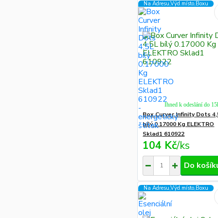
Na Adresu,Výd.místo,Boxu
Ihned k odeslání do 15
Box Curver Infinity Dots 4
bílý 0.17000 Kg ELEKTRO
Sklad1 610922
104 Kč
/
ks
Do košík
Na Adresu,Výd.místo,Boxu