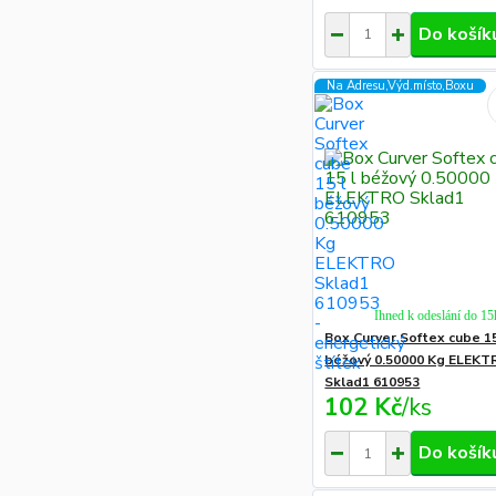
Do košík
Na Adresu,Výd.místo,Boxu
Ihned k odeslání do 15
Box Curver Softex cube 15
béžový 0.50000 Kg ELEKT
Sklad1 610953
102 Kč
/
ks
Do košík