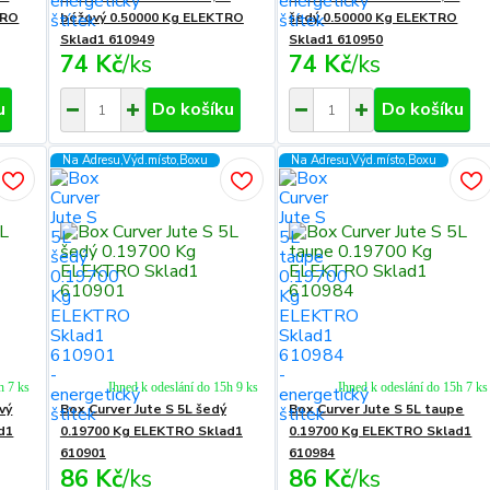
TRO
béžový 0.50000 Kg ELEKTRO
šedý 0.50000 Kg ELEKTRO
Sklad1 610949
Sklad1 610950
74 Kč
/
ks
74 Kč
/
ks
u
Do košíku
Do košíku
Na Adresu,Výd.místo,Boxu
Na Adresu,Výd.místo,Boxu
h 7 ks
Ihned k odeslání do 15h 9 ks
Ihned k odeslání do 15h 7 ks
vý
Box Curver Jute S 5L šedý
Box Curver Jute S 5L taupe
d1
0.19700 Kg ELEKTRO Sklad1
0.19700 Kg ELEKTRO Sklad1
610901
610984
86 Kč
/
ks
86 Kč
/
ks