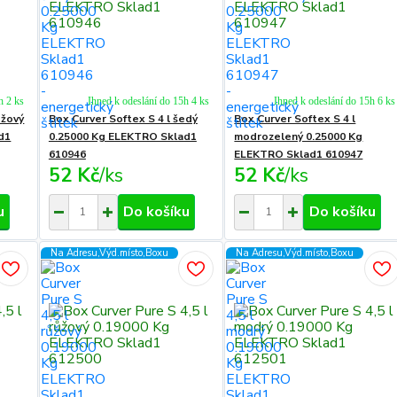
h 2 ks
Ihned k odeslání do 15h 4 ks
Ihned k odeslání do 15h 6 ks
éžový
Box Curver Softex S 4 l šedý
Box Curver Softex S 4 l
d1
0.25000 Kg ELEKTRO Sklad1
modrozelený 0.25000 Kg
610946
ELEKTRO Sklad1 610947
52 Kč
/
ks
52 Kč
/
ks
u
Do košíku
Do košíku
Na Adresu,Výd.místo,Boxu
Na Adresu,Výd.místo,Boxu