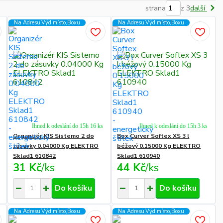
strana
z 3
další
Na Adresu,Výd.místo,Boxu
Na Adresu,Výd.místo,Boxu
Ihned k odeslání do 15h 16 ks
Ihned k odeslání do 15h 3 ks
Organizér KIS Sistemo 2 do
Box Curver Softex XS 3 l
zásuvky 0.04000 Kg ELEKTRO
béžový 0.15000 Kg ELEKTRO
Sklad1 610842
Sklad1 610940
31 Kč
/
ks
44 Kč
/
ks
Do košíku
Do košíku
Na Adresu,Výd.místo,Boxu
Na Adresu,Výd.místo,Boxu