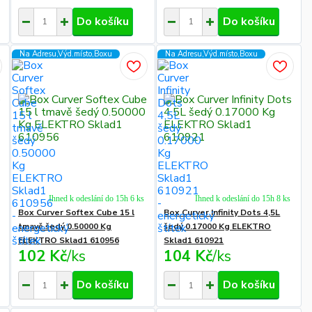
Do košíku
Do košíku
Na Adresu,Výd.místo,Boxu
Na Adresu,Výd.místo,Boxu
Ihned k odeslání do 15h 6 ks
Ihned k odeslání do 15h 8 ks
Box Curver Softex Cube 15 l
Box Curver Infinity Dots 4,5L
tmavě šedý 0.50000 Kg
šedý 0.17000 Kg ELEKTRO
ELEKTRO Sklad1 610956
Sklad1 610921
102 Kč
/
ks
104 Kč
/
ks
Do košíku
Do košíku