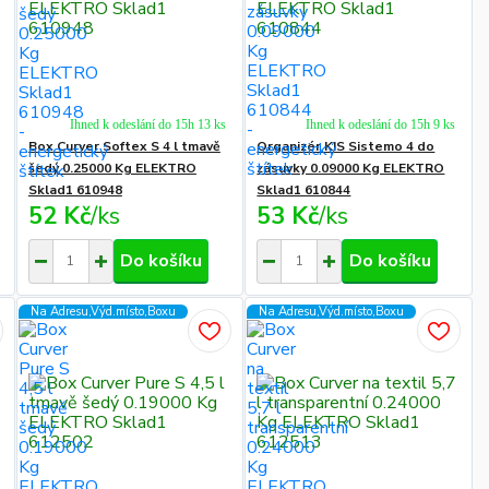
Ihned k odeslání do 15h 13 ks
Ihned k odeslání do 15h 9 ks
Box Curver Softex S 4 l tmavě
Organizér KIS Sistemo 4 do
šedý 0.25000 Kg ELEKTRO
zásuvky 0.09000 Kg ELEKTRO
Sklad1 610948
Sklad1 610844
52 Kč
/
ks
53 Kč
/
ks
Do košíku
Do košíku
Na Adresu,Výd.místo,Boxu
Na Adresu,Výd.místo,Boxu