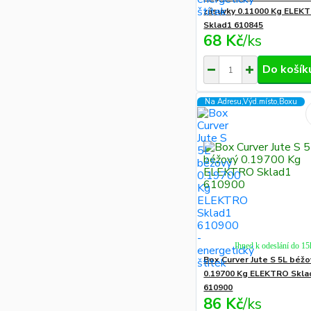
zásuvky 0.11000 Kg ELEK
Sklad1 610845
68 Kč
/
ks
Do košík
Na Adresu,Výd.místo,Boxu
Ihned k odeslání do 15
Box Curver Jute S 5L béžo
0.19700 Kg ELEKTRO Skla
610900
86 Kč
/
ks