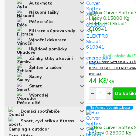
Auto-moto
Nákupní tašky
Péče o tělo
Filtrace a úprava vody
Vánoční dekorace
Úklidové pomůcky
Ihned k odeslání do 15
Zámky, kliky a kování
Box Curver Softex XS 3 l 
Žehlení a sušení
0.15000 Kg ELEKTRO Skla
610941
Sauny
44 Kč
/
ks
Smart
Do košík
Výprodej
Péče o dítě
Na Adresu,Výd.místo,Boxu
Domácí spotřebiče
Sport, cyklistika a fitness
Camping a outdoor