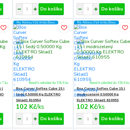
u
Do košíku
Do košíku
Na Adresu,Výd.místo,Boxu
Na Adresu,Výd.místo,Boxu
h 7 ks
Ihned k odeslání do 15h 6 ks
Ihned k odeslání do 15h 6 ks
 l
Box Curver Softex Cube 15 l
Box Curver Softex Cube 15 l
RO
šedý 0.50000 Kg ELEKTRO
modrozelený 0.50000 Kg
Sklad1 610954
ELEKTRO Sklad1 610955
102 Kč
/
ks
102 Kč
/
ks
u
Do košíku
Do košíku