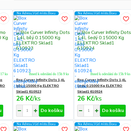
Na Adresu,Výd.místo,Boxu
Na Adresu,Výd.místo,Boxu
 17 ks
Ihned k odeslání do 15h 9 ks
Ihned k odeslání do 15h 9 ks
do
Box Curver Infinity Dots 1,4L
Box Curver Infinity Dots 1,4L
TRO
bílý 0.15000 Kg ELEKTRO
šedý 0.15000 Kg ELEKTRO
Sklad1 610923
Sklad1 610924
26 Kč
/
ks
26 Kč
/
ks
u
Do košíku
Do košíku
Na Adresu,Výd.místo,Boxu
Na Adresu,Výd.místo,Boxu