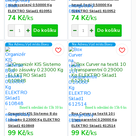
modrozelený 0.50000 Kg
tmavě šedý 0.50000 Kg
ELEKTRO Sklad1 610951
ELEKTRO Sklad1 610952
74 Kč
/
ks
74 Kč
/
ks
Do košíku
Do košíku
Na Adresu,Výd.místo,Boxu
Na Adresu,Výd.místo,Boxu
Ihned k odeslání do 15h 10 ks
Ihned k odeslání do 15h 6 ks
Organizér KIS Sistemo 8 do
Box Curver na textil 10 l
zásuvky 0.23000 Kg ELEKTRO
transparentní 0.29000 Kg
Sklad1 610848
ELEKTRO Sklad1 612514
99 Kč
/
ks
99 Kč
/
ks