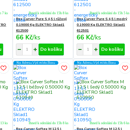
h 7 ks
Ihned k odeslání do 15h 8 ks
Ihned k odeslání do 15h 5 ks
Box Curver Pure S 4,5 l růžový
Box Curver Pure S 4,5 l modrý
KTRO
0.19000 Kg ELEKTRO Sklad1
0.19000 Kg ELEKTRO Sklad1
612500
612501
66 Kč
/
ks
66 Kč
/
ks
u
Do košíku
Do košíku
Na Adresu,Výd.místo,Boxu
Na Adresu,Výd.místo,Boxu
 13 ks
Ihned k odeslání do 15h 8 ks
Ihned k odeslání do 15h 6 ks
do
Box Curver Softex M 12,5 l
Box Curver Softex M 12,5 l