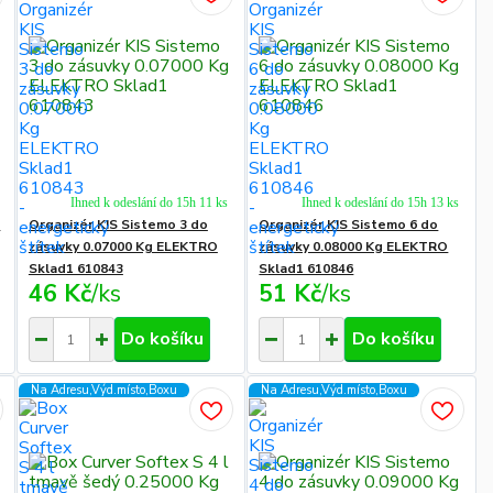
Ihned k odeslání do 15h 11 ks
Ihned k odeslání do 15h 13 ks
ě
Organizér KIS Sistemo 3 do
Organizér KIS Sistemo 6 do
zásuvky 0.07000 Kg ELEKTRO
zásuvky 0.08000 Kg ELEKTRO
Sklad1 610843
Sklad1 610846
46 Kč
/
ks
51 Kč
/
ks
Do košíku
Do košíku
Na Adresu,Výd.místo,Boxu
Na Adresu,Výd.místo,Boxu