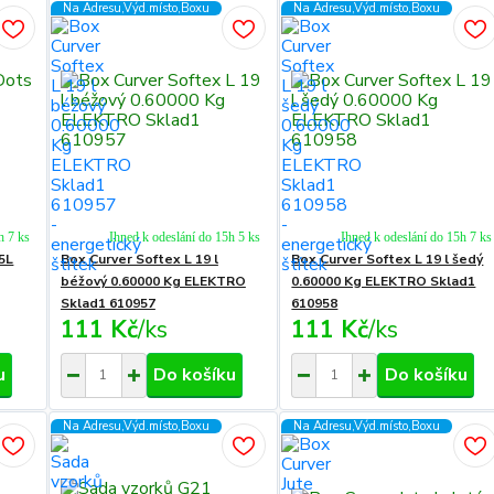
Na Adresu,Výd.místo,Boxu
Na Adresu,Výd.místo,Boxu
h 7 ks
Ihned k odeslání do 15h 5 ks
Ihned k odeslání do 15h 7 ks
,5L
Box Curver Softex L 19 l
Box Curver Softex L 19 l šedý
béžový 0.60000 Kg ELEKTRO
0.60000 Kg ELEKTRO Sklad1
Sklad1 610957
610958
111 Kč
/
ks
111 Kč
/
ks
u
Do košíku
Do košíku
Na Adresu,Výd.místo,Boxu
Na Adresu,Výd.místo,Boxu