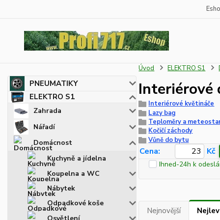
Esh
Úvod
ELEKTRO S1
PNEUMATIKY
Interiérové
ELEKTRO S1
Interiérové květináče
Zahrada
Lazy bag
Teploměry a meteosta
Nářadí
Kočičí záchody
Vůně do bytu
Domácnost
Cena:
Kč
Kuchyně a jídelna
Ihned-24h k odeslá
Koupelna a WC
Nábytek
Odpadkové koše
Nejnovější
Nejlev
Osvětlení