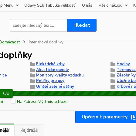
op Menu
Oděvy S18 Tabulka velikostí
O nás
Vše o nákupu
K
Hledat
Domácnost
Interiérové doplňky
 doplňky
Elektrické krby
Hodiny
Akustické panely
Termostat
nice
Monitory kvality vzduchu
Zásobníky
Pelíšky pro psy
Úložné bo
Umělé zelené stěny
Krbové ná
Od
ní
Na Adresu,Výd.místo,Boxu
Upřesnit parametry
nější
Nejdražší