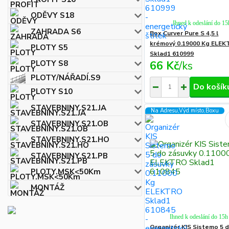
ODĚVY S18
Ihned k odeslání do 15
ZAHRADA S6
Box Curver Pure S 4,5 l
krémový 0.19000 Kg ELE
PLOTY S5
Sklad1 610999
66 Kč
/
ks
PLOTY S8
PLOTY/NÁŘADÍ.S9
Do košík
PLOTY S10
STAVEBNINY.S21.JA
Na Adresu,Výd.místo,Boxu
STAVEBNINY.S21.OB
STAVEBNINY.S21.HO
STAVEBNINY.S21.PB
PLOTY.MSK<50Km
MONTÁŽ
Ihned k odeslání do 15h
Organizér KIS Sistemo 5 