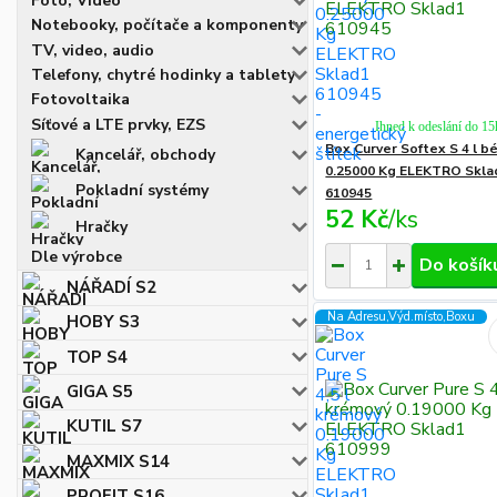
Foto, Video
Notebooky, počítače a komponenty
TV, video, audio
Telefony, chytré hodinky a tablety
Fotovoltaika
Síťové a LTE prvky, EZS
Ihned k odeslání do 15
Box Curver Softex S 4 l b
Kancelář, obchody
0.25000 Kg ELEKTRO Skla
Pokladní systémy
610945
52 Kč
/
ks
Hračky
Dle výrobce
Do košík
NÁŘADÍ S2
Na Adresu,Výd.místo,Boxu
HOBY S3
TOP S4
GIGA S5
KUTIL S7
MAXMIX S14
PROFIT S16