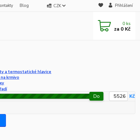
ontakty
Blog
Přihlášení
CZK
0
ks
za
0 Kč
y a termostatické hlavice
 na krmivo
xy
řadí
Do
Kč