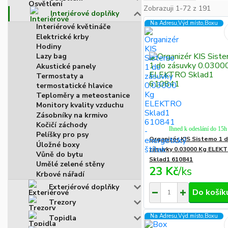
Zobrazuji 1-72 z 191
Interiérové doplňky
Na Adresu,Výd.místo,Boxu
Interiérové květináče
Elektrické krby
Hodiny
Lazy bag
Akustické panely
Termostaty a
termostatické hlavice
Teploměry a meteostanice
Monitory kvality vzduchu
Zásobníky na krmivo
Kočičí záchody
Ihned k odeslání do 15h
Pelíšky pro psy
Organizér KIS Sistemo 1 
Úložné boxy
zásuvky 0.03000 Kg ELEK
Vůně do bytu
Sklad1 610841
Umělé zelené stěny
23 Kč
/
ks
Krbové nářadí
Exteriérové doplňky
Do košík
Trezory
Na Adresu,Výd.místo,Boxu
Topidla