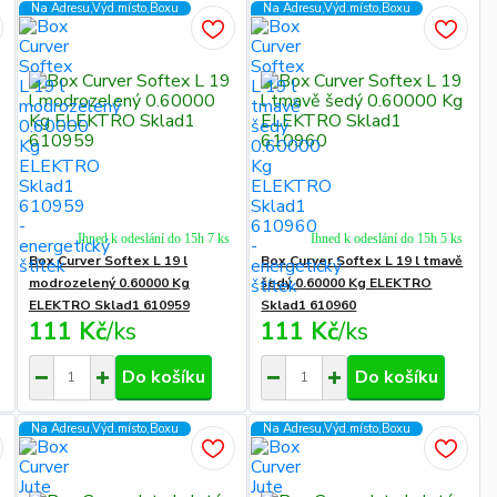
Na Adresu,Výd.místo,Boxu
Na Adresu,Výd.místo,Boxu
Ihned k odeslání do 15h 7 ks
Ihned k odeslání do 15h 5 ks
Box Curver Softex L 19 l
Box Curver Softex L 19 l tmavě
modrozelený 0.60000 Kg
šedý 0.60000 Kg ELEKTRO
ELEKTRO Sklad1 610959
Sklad1 610960
111 Kč
/
ks
111 Kč
/
ks
Do košíku
Do košíku
Na Adresu,Výd.místo,Boxu
Na Adresu,Výd.místo,Boxu