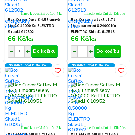
Ihned k odeslání do 15h 4 ks
Ihned k odeslání do 15h 9 ks
Box Curver Pure S 4,5 l tmavě
Box Curver na textil 5,7 l
šedý 0.19000 Kg ELEKTRO
transparentní 0.24000 Kg
Sklad1 612502
ELEKTRO Sklad1 612513
66 Kč
/
ks
66 Kč
/
ks
Do košíku
Do košíku
Na Adresu,Výd.místo,Boxu
Na Adresu,Výd.místo,Boxu
Ihned k odeslání do 15h 2 ks
Ihned k odeslání do 15h 5 ks
Box Curver Softex M 12,5 l
Box Curver Softex M 12,5 l