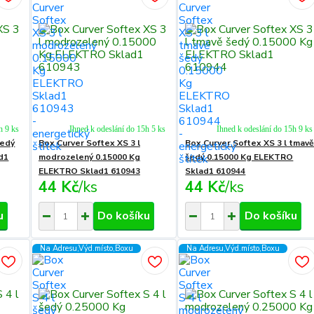
h 9 ks
Ihned k odeslání do 15h 5 ks
Ihned k odeslání do 15h 9 ks
šedý
Box Curver Softex XS 3 l
Box Curver Softex XS 3 l tmav
d1
modrozelený 0.15000 Kg
šedý 0.15000 Kg ELEKTRO
ELEKTRO Sklad1 610943
Sklad1 610944
44 Kč
/
ks
44 Kč
/
ks
u
Do košíku
Do košíku
Na Adresu,Výd.místo,Boxu
Na Adresu,Výd.místo,Boxu