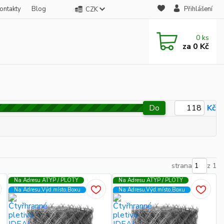
ontakty
Blog
Přihlášení
CZK
0
ks
za
0 Kč
Do
Kč
strana
z 1
Na Adresu ATYP / PLOTY
Na Adresu ATYP / PLOTY
Na Adresu,Výd.místo,Boxu
Na Adresu,Výd.místo,Boxu