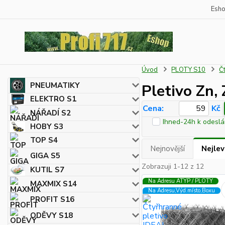
Esh
Úvod
PLOTY S10
Č
PNEUMATIKY
Pletivo Zn
ELEKTRO S1
Cena:
Kč
NÁŘADÍ S2
Ihned-24h k odeslá
HOBY S3
TOP S4
Nejnovější
Nejlev
GIGA S5
Zobrazuji 1-12 z 12
KUTIL S7
Na Adresu ATYP / PLOTY
MAXMIX S14
Na Adresu,Výd.místo,Boxu
PROFIT S16
ODĚVY S18