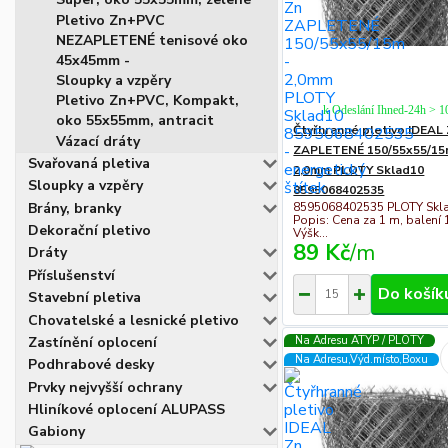
Pletivo Zn+PVC
NEZAPLETENÉ tenisové oko
45x45mm -
Sloupky a vzpěry
Pletivo Zn+PVC, Kompakt,
k Odeslání Ihned-24h > 
oko 55x55mm, antracit
Čtyřhranné pletivo IDEAL
Vázací dráty
ZAPLETENÉ 150/55x55/15
Svařovaná pletiva
2,0mm PLOTY Sklad10
Sloupky a vzpěry
8595068402535
Brány, branky
8595068402535 PLOTY Skl
Popis: Cena za 1 m, balení 
Dekorační pletivo
Výšk...
89 Kč
/
m
Dráty
Příslušenství
Do košík
Stavební pletiva
Chovatelské a lesnické pletivo
Na Adresu ATYP / PLOTY
Zastínění oplocení
Na Adresu,Výd.místo,Boxu
Podhrabové desky
Prvky nejvyšší ochrany
Hliníkové oplocení ALUPASS
Gabiony