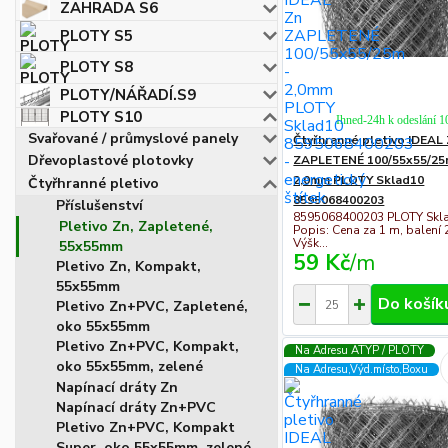
ZAHRADA S6
PLOTY S5
PLOTY S8
PLOTY/NÁŘADÍ.S9
PLOTY S10
Ihned-24h k odeslání 
Svařované / průmyslové panely
Čtyřhranné pletivo IDEAL
Dřevoplastové plotovky
ZAPLETENÉ 100/55x55/25
2,0mm PLOTY Sklad10
Čtyřhranné pletivo
8595068400203
Příslušenství
8595068400203 PLOTY Skl
Pletivo Zn, Zapletené,
Popis: Cena za 1 m, balení 
Výšk...
55x55mm
59 Kč
/
m
Pletivo Zn, Kompakt,
55x55mm
Do košík
Pletivo Zn+PVC, Zapletené,
oko 55x55mm
Pletivo Zn+PVC, Kompakt,
Na Adresu ATYP / PLOTY
oko 55x55mm, zelené
Na Adresu,Výd.místo,Boxu
Napínací dráty Zn
Napínací dráty Zn+PVC
Pletivo Zn+PVC, Kompakt
Super, oko 55x55mm, zelené