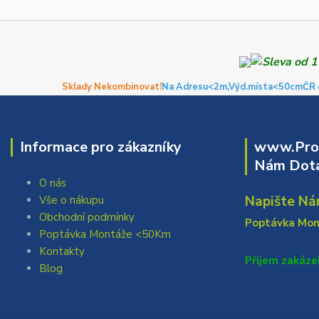
Sklady Nekombinovat!
Na Adresu<2m,
Výd.místa<50cm
ČR 
Informace pro zákazníky
www.Prof
Nám Dota
O nás
Napište Ná
Vše o nákupu
Obchodní podmínky
Poptávka Mo
Poptávka Montáže <50Km
Kontakty
Přijem zakáze
Blog