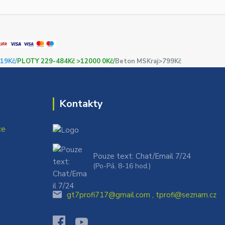
19Kč/
PLOTY 229-484Kč >12000 0Kč/
Beton MSKraj>799Kč
Kontakty
ce
Pouze text: Chat/Email 7/24
(Po-Pá, 8-16 hod.)
gt7profi717@gmail.com , tprofi@seznam.cz