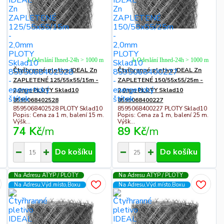
k Odeslání Ihned-24h > 1000 m
k Odeslání Ihned-24h > 1000 m
Čtyřhranné pletivo IDEAL Zn
Čtyřhranné pletivo IDEAL Zn
ZAPLETENÉ 125/55x55/15m -
ZAPLETENÉ 150/55x55/25m -
2,0mm PLOTY Sklad10
2,0mm PLOTY Sklad10
8595068402528
8595068400227
8595068402528 PLOTY Sklad10
8595068400227 PLOTY Sklad10
Popis: Cena za 1 m, balení 15 m.
Popis: Cena za 1 m, balení 25 m.
Výšk...
Výšk...
74 Kč
/
m
89 Kč
/
m
Do košíku
Do košíku
Na Adresu ATYP / PLOTY
Na Adresu ATYP / PLOTY
Na Adresu,Výd.místo,Boxu
Na Adresu,Výd.místo,Boxu