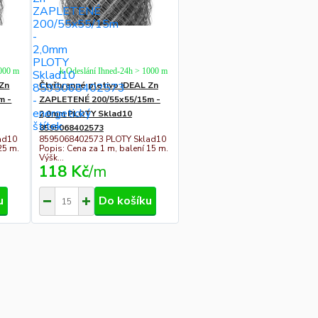
1000 m
k Odeslání Ihned-24h > 1000 m
 Zn
Čtyřhranné pletivo IDEAL Zn
m -
ZAPLETENÉ 200/55x55/15m -
2,0mm PLOTY Sklad10
8595068402573
ad10
8595068402573 PLOTY Sklad10
25 m.
Popis: Cena za 1 m, balení 15 m.
Výšk...
118 Kč
/
m
u
Do košíku