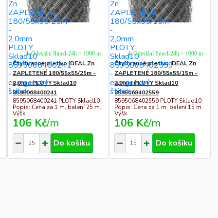
k Odeslání Ihned-24h > 1000 m
k Odeslání Ihned-24h > 1000 m
Čtyřhranné pletivo IDEAL Zn
Čtyřhranné pletivo IDEAL Zn
ZAPLETENÉ 180/55x55/25m -
ZAPLETENÉ 180/55x55/15m -
2,0mm PLOTY Sklad10
2,0mm PLOTY Sklad10
8595068400241
8595068402559
8595068400241 PLOTY Sklad10
8595068402559 PLOTY Sklad10
Popis: Cena za 1 m, balení 25 m.
Popis: Cena za 1 m, balení 15 m.
Výšk...
Výšk...
106 Kč
/
m
106 Kč
/
m
Do košíku
Do košíku