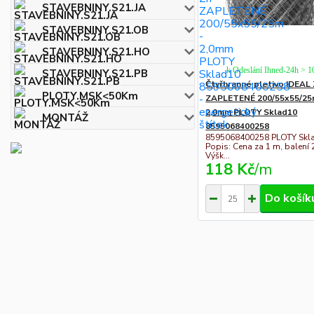
STAVEBNINY.S21.JA
STAVEBNINY.S21.OB
STAVEBNINY.S21.HO
k Odeslání Ihned-24h > 
STAVEBNINY.S21.PB
Čtyřhranné pletivo IDEAL
PLOTY.MSK<50Km
ZAPLETENÉ 200/55x55/25
2,0mm PLOTY Sklad10
MONTÁŽ
8595068400258
8595068400258 PLOTY Skl
Popis: Cena za 1 m, balení 
Výšk...
118 Kč
/
m
Do košík