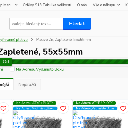
op Menu
Oděvy S18 Tabulka velikostí
O nás
Vše o nákupu
K
Hledat
tyřhranné pletivo
Pletivo Zn, Zapletené, 55x55mm
, Zapletené, 55x55mm
Od
ní
Na Adresu,Výd.místo,Boxu
nější
Nejdražší
Na Adresu ATYP / PLOTY
Na Adresu ATYP / PLOTY
Na Adresu,Výd.místo,Boxu
Na Adresu,Výd.místo,Boxu