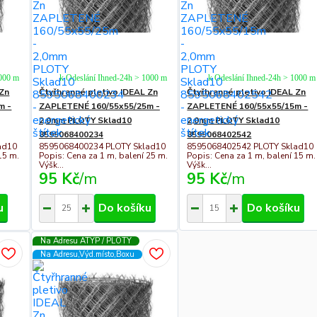
1000 m
k Odeslání Ihned-24h > 1000 m
k Odeslání Ihned-24h > 1000 m
 Zn
Čtyřhranné pletivo IDEAL Zn
Čtyřhranné pletivo IDEAL Zn
m -
ZAPLETENÉ 160/55x55/25m -
ZAPLETENÉ 160/55x55/15m -
2,0mm PLOTY Sklad10
2,0mm PLOTY Sklad10
8595068400234
8595068402542
ad10
8595068400234 PLOTY Sklad10
8595068402542 PLOTY Sklad10
15 m.
Popis: Cena za 1 m, balení 25 m.
Popis: Cena za 1 m, balení 15 m.
Výšk...
Výšk...
95 Kč
/
m
95 Kč
/
m
u
Do košíku
Do košíku
Na Adresu ATYP / PLOTY
Na Adresu,Výd.místo,Boxu