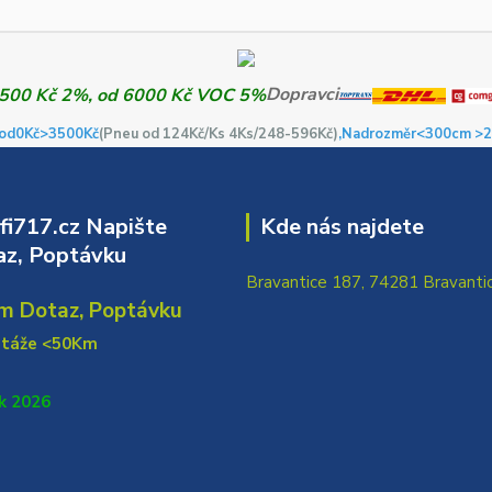
Dopravci
od0Kč
>3500Kč
(Pneu od 124Kč/Ks 4Ks/248-596Kč)
,Nadrozměr<300cm >2
i717.cz Napište
Kde nás najdete
z, Poptávku
Bravantice 187, 74281 Bravanti
m Dotaz, Poptávku
ntáže <50Km
k 2026