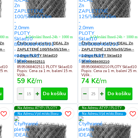
1000 m
k Odeslání Ihned-24h > 1000 m
k Odeslání Ihned-24h > 1000 m
 Zn
Čtyřhranné pletivo IDEAL Zn
Čtyřhranné pletivo IDEAL Zn
m -
ZAPLETENÉ 100/55x55/15m -
ZAPLETENÉ 125/55x55/25m -
2,0mm PLOTY Sklad10
2,0mm PLOTY Sklad10
8595068402511
8595068400210
ad10
8595068402511 PLOTY Sklad10
8595068400210 PLOTY Sklad10
25 m.
Popis: Cena za 1 m, balení 15 m.
Popis: Cena za 1 m, balení 25 m.
Výšk...
Výšk...
59 Kč
/
m
74 Kč
/
m
u
Do košíku
Do košíku
Na Adresu ATYP / PLOTY
Na Adresu ATYP / PLOTY
Na Adresu,Výd.místo,Boxu
Na Adresu,Výd.místo,Boxu