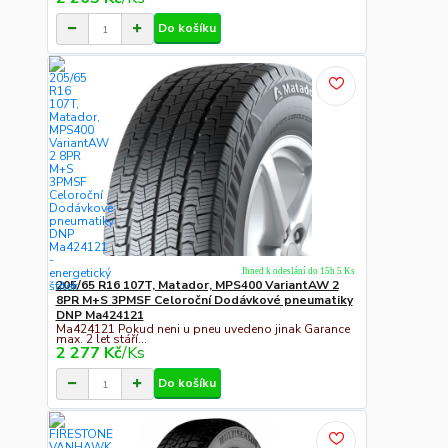
Do košíku
Ihned k odeslání do 15h 5 Ks
205/65 R16 107T, Matador, MPS400 VariantAW 2
8PR M+S 3PMSF Celoroční Dodávkové pneumatiky
DNP Ma424121
Ma424121 Pokud neni u pneu uvedeno jinak Garance
max. 2 let stáří...
2 277 Kč
/
Ks
Do košíku