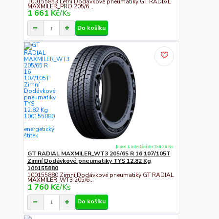
100155853 Letní Dodávkové pneumatiky GT RADIAL
MAXMILER_PRO 205/6...
1 661 Kč
/
Ks
Do košíku
Ihned k odeslání do 15h 36 Ks
GT RADIAL MAXMILER_WT3 205/65 R 16 107/105T
Zimní Dodávkové pneumatiky TYS 12.82 Kg
100155880
100155880 Zimní Dodávkové pneumatiky GT RADIAL
MAXMILER_WT3 205/6...
1 760 Kč
/
Ks
Do košíku