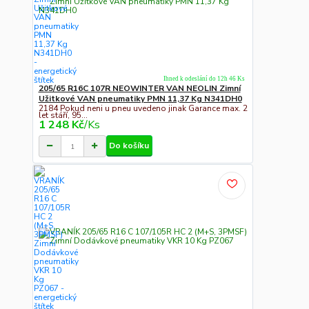
Ihned k odeslání do 12h 46 Ks
205/65 R16C 107R NEOWINTER VAN NEOLIN Zimní
Užitkové VAN pneumatiky PMN 11,37 Kg N341DH0
2184 Pokud neni u pneu uvedeno jinak Garance max. 2
let stáří, 95...
1 248 Kč
/
Ks
Do košíku