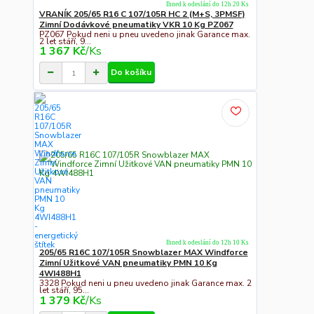
Ihned k odeslání do 12h 20 Ks
VRANÍK 205/65 R16 C 107/105R HC 2 (M+S, 3PMSF)
Zimní Dodávkové pneumatiky VKR 10 Kg PZ067
PZ067 Pokud neni u pneu uvedeno jinak Garance max.
2 let stáří, 9...
1 367 Kč
/
Ks
Do košíku
Ihned k odeslání do 12h 10 Ks
205/65 R16C 107/105R Snowblazer MAX Windforce
Zimní Užitkové VAN pneumatiky PMN 10 Kg
4WI488H1
3328 Pokud neni u pneu uvedeno jinak Garance max. 2
let stáří, 95...
1 379 Kč
/
Ks