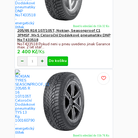
Ihned k odeslání do 15h 32 Ks
205/65 R16 107/105T, Nokian, Seasonproof C1
3PMSF, M+S Celoroční Dodávkové pneumatiky DNP
NoT433518
NoT433518 Pokud neni u pneu uvedeno jinak Garance
max. 2 let stář...
2 400 Kč
/
Ks
Do košíku
Ihned k odeslání do 15h 76 Ks