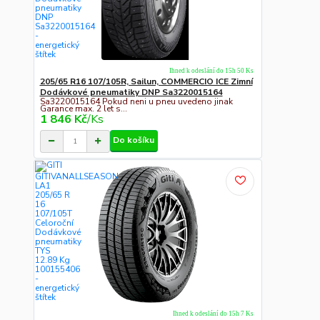
Ihned k odeslání do 15h 50 Ks
205/65 R16 107/105R, Sailun, COMMERCIO ICE Zimní
Dodávkové pneumatiky DNP Sa3220015164
Sa3220015164 Pokud neni u pneu uvedeno jinak
Garance max. 2 let s...
1 846 Kč
/
Ks
Do košíku
Ihned k odeslání do 15h 7 Ks