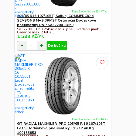
Ihned k odeslání do 15h 47 Ks
205/65 R16 107/105T, Sailun, COMMERCIO 4
SEASONS M+S 3PMSF Celoroční Dodávkové
pneumatiky DNP Sa3220011860
Sa3220011860 Pokud neni u pneu uvedeno jinak
Garance max. 2 let s...
1 589 Kč
/
Ks
Do košíku
Ihned k odeslání do 15h 14 Ks
GT RADIAL MAXMILER_PRO 205/65 R 16 107/105T
Letní Dodávkové pneumatiky TYS 12.46 Kg
100155853