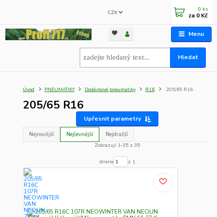
0
ks
CZK
za
0 Kč
Menu
Hledat
Úvod
PNEUMATIKY
Dodávkové pneumatiky
R16
205/65 R16
205/65 R16
Upřesnit parametry
Nejnovější
Nejlevnější
Nejdražší
Zobrazuji 1-35 z 35
strana
z 1