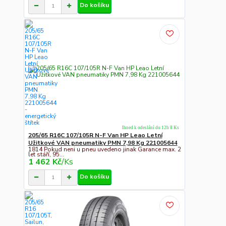
Do košíku
Ihned k odeslání do 12h 8 Ks
205/65 R16C 107/105R N-F Van HP Leao Letní
Užitkové VAN pneumatiky PMN 7,98 Kg 221005644
1814 Pokud neni u pneu uvedeno jinak Garance max. 2
let stáří, 95...
1 462 Kč
/
Ks
Do košíku