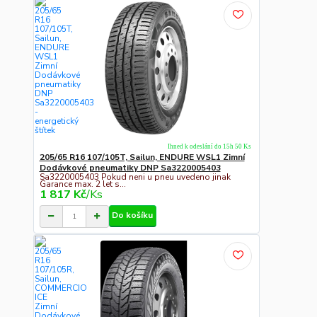
Ihned k odeslání do 15h 50 Ks
205/65 R16 107/105T, Sailun, ENDURE WSL1 Zimní
Dodávkové pneumatiky DNP Sa3220005403
Sa3220005403 Pokud neni u pneu uvedeno jinak
Garance max. 2 let s...
1 817 Kč
/
Ks
Do košíku