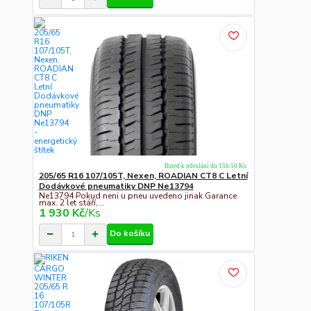
Ihned k odeslání do 15h 50 Ks
205/65 R16 107/105T, Nexen, ROADIAN CT8 C Letní
Dodávkové pneumatiky DNP Ne13794
Ne13794 Pokud neni u pneu uvedeno jinak Garance
max. 2 let stáří,...
1 930 Kč
/
Ks
Do košíku