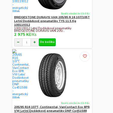
Ihned k odeslání do 15h 8 Ks
BRIDGESTONE DURAVIS VAN 205/65 R 16 107/105T
Letní Dodávkové pneumatiky TYS 11.5 Kg
100119312
100119312 Letní Dodávkové pneumatiky
BRIDGESTONE DURAVIS VAN 205/...
2 975 Kč
/
Ks
Do košíku
Ihned k odeslání do 15h 9 Ks
205/65 R16 107T, Continental, VanContact Eco 8PR
VW Letní Dodávkové pneumatiky DNP Co451588