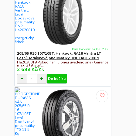
Ihned k odeslání do 15h 32 Ks
205/65 R16 107/105T, Hankook, RA18 Vantra LT
Letní Dodávkové pneumatiky DNP Ha2020819
Ha2020819 Pokud neni u pneu uvedeno jinak Garance
max. 2 let stář...
2 698 Kč
/
Ks
Do košíku