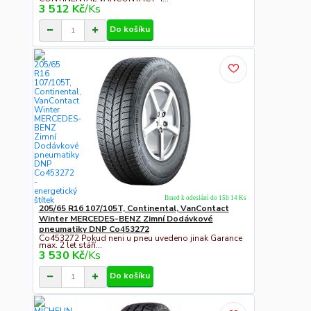
3 512 Kč
/
Ks
Do košíku
Ihned k odeslání do 15h 14 Ks
205/65 R16 107/105T, Continental, VanContact
Winter MERCEDES-BENZ Zimní Dodávkové
pneumatiky DNP Co453272
Co453272 Pokud neni u pneu uvedeno jinak Garance
max. 2 let stáří...
3 530 Kč
/
Ks
Do košíku