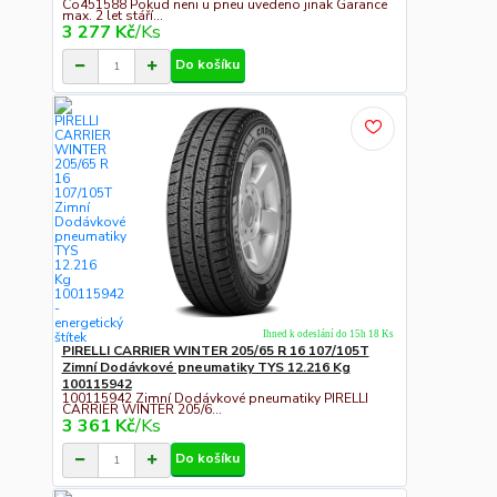
Co451588 Pokud neni u pneu uvedeno jinak Garance
max. 2 let stáří...
3 277 Kč
/
Ks
Do košíku
Ihned k odeslání do 15h 18 Ks
PIRELLI CARRIER WINTER 205/65 R 16 107/105T
Zimní Dodávkové pneumatiky TYS 12.216 Kg
100115942
100115942 Zimní Dodávkové pneumatiky PIRELLI
CARRIER WINTER 205/6...
3 361 Kč
/
Ks
Do košíku