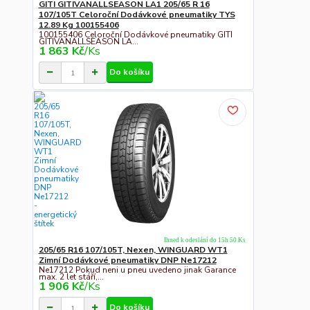
GITI GITIVANALLSEASON LA1 205/65 R 16
107/105T Celoroční Dodávkové pneumatiky TYS
12.89 Kg 100155406
100155406 Celoroční Dodávkové pneumatiky GITI
GITIVANALLSEASON LA...
1 863 Kč
/
Ks
Do košíku
Ihned k odeslání do 15h 50 Ks
205/65 R16 107/105T, Nexen, WINGUARD WT1
Zimní Dodávkové pneumatiky DNP Ne17212
Ne17212 Pokud neni u pneu uvedeno jinak Garance
max. 2 let stáří,...
1 906 Kč
/
Ks
Do košíku