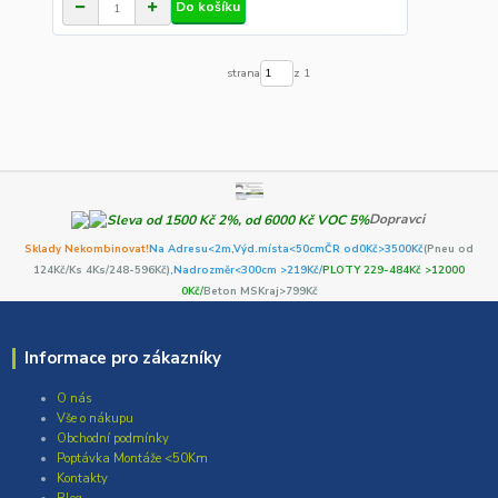
Do košíku
strana
z 1
Dopravci
Sklady Nekombinovat!
Na Adresu<2m,
Výd.místa<50cm
ČR od0Kč
>3500Kč
(Pneu od
124Kč/Ks 4Ks/248-596Kč)
,Nadrozměr<300cm >219Kč/
PLOTY 229-484Kč >12000
0Kč/
Beton MSKraj>799Kč
Informace pro zákazníky
O nás
Vše o nákupu
Obchodní podmínky
Poptávka Montáže <50Km
Kontakty