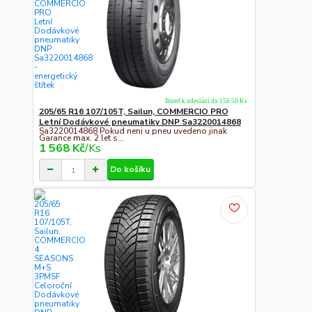
Ihned k odeslání do 15h 50 Ks
205/65 R16 107/105T, Sailun, COMMERCIO PRO
Letní Dodávkové pneumatiky DNP Sa3220014868
Sa3220014868 Pokud neni u pneu uvedeno jinak
Garance max. 2 let s...
1 568 Kč
/
Ks
Do košíku