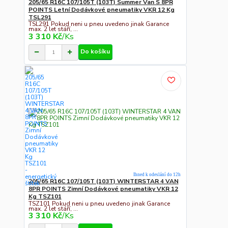
205/65 R16C 107/105T (103T) Summer Van S 8PR
POINTS Letní Dodávkové pneumatiky VKR 12 Kg
TSL291
TSL291 Pokud neni u pneu uvedeno jinak Garance
max. 2 let stáří, ...
3 310 Kč
/
Ks
Do košíku
Ihned k odeslání do 12h
205/65 R16C 107/105T (103T) WINTERSTAR 4 VAN
8PR POINTS Zimní Dodávkové pneumatiky VKR 12
Kg TSZ101
TSZ101 Pokud neni u pneu uvedeno jinak Garance
max. 2 let stáří, ...
3 310 Kč
/
Ks