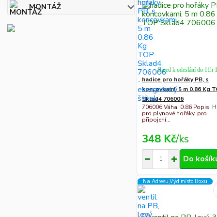
MONTÁŽ
Ihned k odeslání do 11h 
hadice pro hořáky PB, s
koncovkami, 5 m 0.86 Kg 
Sklad4 706006
706006 Váha: 0.86 Popis: H
pro plynové hořáky, pro
připojení...
348 Kč
/
ks
Do košík
Na Adresu,Výd.místo,Boxu