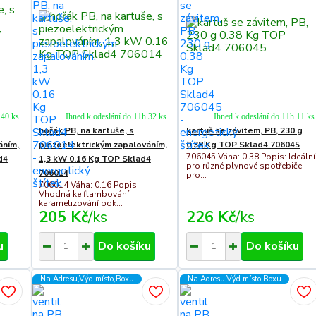
 40 ks
Ihned k odeslání do 11h 32 ks
Ihned k odeslání do 11h 11 ks
hořák PB, na kartuše, s
kartuš se závitem, PB, 230 g
áním,
piezoelektrickým zapalováním,
0.38 Kg TOP Sklad4 706045
706045 Váha: 0.38 Popis: Ideální
d4
1,3 kW 0.16 Kg TOP Sklad4
pro různé plynové spotřebiče
706014
pro...
706014 Váha: 0.16 Popis:
Vhodná ke flambování,
karamelizování pok...
205 Kč
/
ks
226 Kč
/
ks
u
Do košíku
Do košíku
Na Adresu,Výd.místo,Boxu
Na Adresu,Výd.místo,Boxu