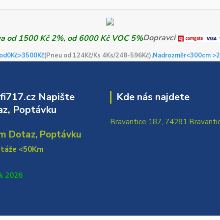
Dopravci
od0Kč
>3500Kč
(Pneu od 124Kč/Ks 4Ks/248-596Kč)
,Nadrozměr<300cm >2
i717.cz Napište
Kde nás najdete
z, Poptávku
Bravantice 187, 74281 Bravanti
m Dotaz, Poptávku
ntáže <50Km
k 2026