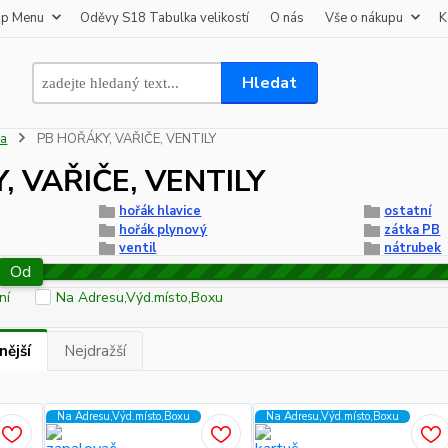
op Menu
Oděvy S18 Tabulka velikostí
O nás
Vše o nákupu
K
Hledat
ba
PB HOŘÁKY, VAŘIČE, VENTILY
, VAŘIČE, VENTILY
hořák hlavice
ostatní
hořák plynový
zátka PB
ventil
nátrubek
Od
ní
Na Adresu,Výd.místo,Boxu
nější
Nejdražší
Na Adresu,Výd.místo,Boxu
Na Adresu,Výd.místo,Boxu