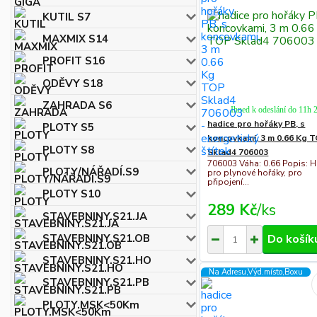
KUTIL S7
MAXMIX S14
PROFIT S16
ODĚVY S18
ZAHRADA S6
Ihned k odeslání do 11h 
hadice pro hořáky PB, s
PLOTY S5
koncovkami, 3 m 0.66 Kg 
PLOTY S8
Sklad4 706003
706003 Váha: 0.66 Popis: H
PLOTY/NÁŘADÍ.S9
pro plynové hořáky, pro
připojení...
PLOTY S10
289 Kč
/
ks
STAVEBNINY.S21.JA
STAVEBNINY.S21.OB
Do košík
STAVEBNINY.S21.HO
Na Adresu,Výd.místo,Boxu
STAVEBNINY.S21.PB
PLOTY.MSK<50Km