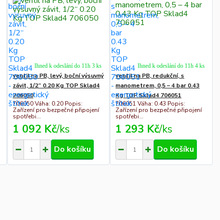
Ihned k odeslání do 11h 3 ks
Ihned k odeslání do 11h 4 ks
ventil na PB, levý, boční výsuvný
ventil na PB, redukční, s
závit, 1/2“ 0.20 Kg TOP Sklad4
manometrem, 0,5 – 4 bar 0.43
706050
Kg TOP Sklad4 706051
706050 Váha: 0.20 Popis:
706051 Váha: 0.43 Popis:
Zařízení pro bezpečné připojení
Zařízení pro bezpečné připojení
spotřebi...
spotřebi...
1 092 Kč
/
ks
1 293 Kč
/
ks
Do košíku
Do košíku