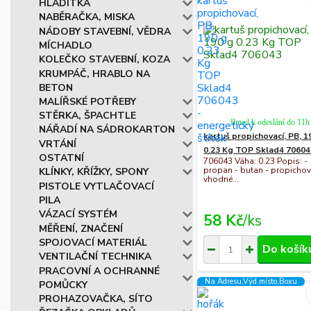
HLADÍTKA
NABĚRAČKA, MISKA
NÁDOBY STAVEBNÍ, VĚDRA
MÍCHADLO
KOLEČKO STAVEBNÍ, KOZA
KRUMPÁČ, HRABLO NA
BETON
MALÍŘSKÉ POTŘEBY
STĚRKA, ŠPACHTLE
Ihned k odeslání do 11h
NÁŘADÍ NA SÁDROKARTON
kartuš propichovací, PB, 1
VRTÁNÍ
0.23 Kg TOP Sklad4 70604
OSTATNÍ
706043 Váha: 0.23 Popis: -
propan - butan - propichov
KLÍNKY, KŘÍŽKY, SPONY
vhodné...
PISTOLE VYTLAČOVACÍ
PILA
VÁZACÍ SYSTÉM
58 Kč
/
ks
MĚŘENÍ, ZNAČENÍ
SPOJOVACÍ MATERIÁL
Do košík
VENTILAČNÍ TECHNIKA
PRACOVNÍ A OCHRANNÉ
Na Adresu,Výd.místo,Boxu
POMŮCKY
PROHAZOVAČKA, SÍTO