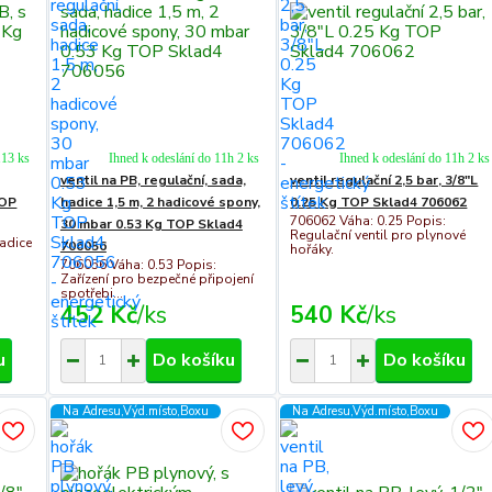
113 ks
Ihned k odeslání do 11h 2 ks
Ihned k odeslání do 11h 2 ks
ventil na PB, regulační, sada,
ventil regulační 2,5 bar, 3/8"L
TOP
hadice 1,5 m, 2 hadicové spony,
0.25 Kg TOP Sklad4 706062
706062 Váha: 0.25 Popis:
30 mbar 0.53 Kg TOP Sklad4
Regulační ventil pro plynové
adice
706056
hořáky.
706056 Váha: 0.53 Popis:
Zařízení pro bezpečné připojení
spotřebi...
452 Kč
/
ks
540 Kč
/
ks
u
Do košíku
Do košíku
Na Adresu,Výd.místo,Boxu
Na Adresu,Výd.místo,Boxu