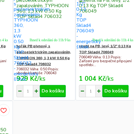
h 4 ks
Ihned k odeslání do 11h 9 ks
Ihned k odeslání do 11h 4 ks
2 Kg
hořák PB plynový, s
ventil na PB, levý, 1/2" 0.13 Kg
piezoelektrickým zapalováním,
TOP Sklad4 706049
706049 Váha: 0.13 Popis:
TYPHOON 360, 1,3 kW 0.50 Kg
jení
Zařízení pro bezpečné připojení
TOP Sklad4 706032
spotřebi...
706032 Váha: 0.50 Popis:
vhodná kartuše: 706043
929 Kč
/
ks
1 004 Kč
/
ks
u
Do košíku
Do košíku