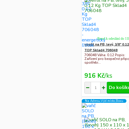
Ihned k odeslání do 11
ventil na PB, levý, 3/8" 0.1
TOP Sklad4 706048
706048 Váha: 0.12 Popis:
Zařízení pro bezpečné připo
spotřebi...
916 Kč
/
ks
Do košík
Na Adresu,Výd.místo,Boxu