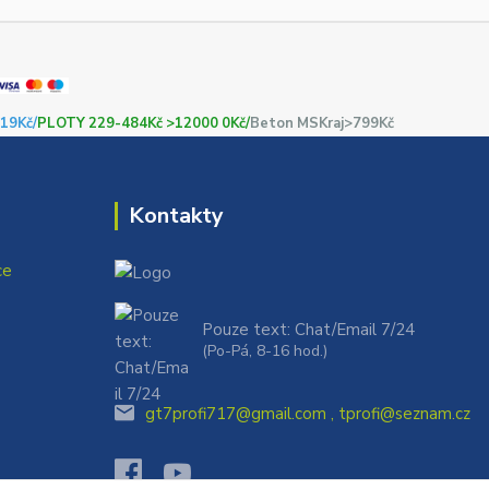
19Kč/
PLOTY 229-484Kč >12000 0Kč/
Beton MSKraj>799Kč
Kontakty
ce
Pouze text: Chat/Email 7/24
(Po-Pá, 8-16 hod.)
gt7profi717@gmail.com , tprofi@seznam.cz