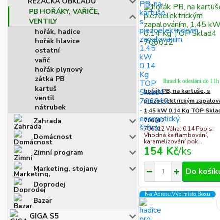
ŘEZAČKA OBKLADŮ
PB HOŘÁKY, VAŘIČE,
VENTILY
hořák, hadice
hořák hlavice
ostatní
vařič
hořák plynový
zátka PB
Ihned k odeslání do 11h
kartuš
hořák PB, na kartuše, s
ventil
piezoelektrickým zapalov
nátrubek
1,45 kW 0.14 Kg TOP Skla
Zahrada
706012
706012 Váha: 0.14 Popis:
Vhodná ke flambování,
Domácnost
karamelizování pok...
154 Kč
/
ks
Zimní program
Marketing, stojany
Do košík
Doprodej
Na Adresu,Výd.místo,Boxu
Bazar
GIGA S5