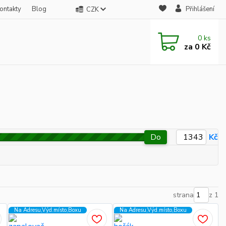
ontakty
Blog
Přihlášení
CZK
0
ks
za
0 Kč
Do
Kč
strana
z 1
Na Adresu,Výd.místo,Boxu
Na Adresu,Výd.místo,Boxu