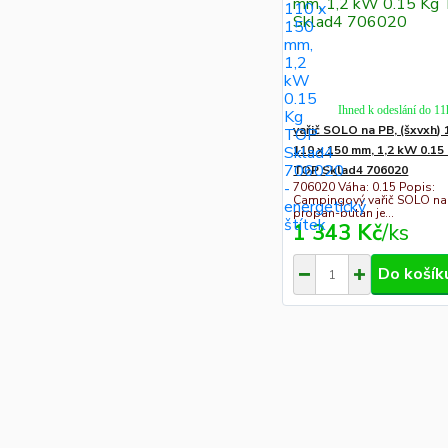
Ihned k odeslání do 11
vařič SOLO na PB, (šxvxh) 
110 x 150 mm, 1,2 kW 0.15
TOP Sklad4 706020
706020 Váha: 0.15 Popis:
Campingový vařič SOLO na
propan-butan je...
1 343 Kč
/
ks
Do košík