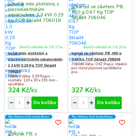
Ihned k odeslání do 11h 32 ks
Ihned k odeslání do 11h 26 ks
r
hořák mini, plnitelný, s
kartuš se závitem, PB, 460 g
piezoelektrickým zapalováním,
0.67 Kg TOP Sklad4 706046
706046 Váha: 0.67 Popis: Ideální
1,3 kW 0.29 Kg TOP Sklad4
pro různé plynové spotřebiče
706018
pro...
706018 Váha: 0.29 Popis: -
rozměry: 120 x 30 x 155 mm -
spotřeba ...
324 Kč
/
ks
327 Kč
/
ks
Do košíku
Do košíku
Na Adresu,Výd.místo,Boxu
Na Adresu,Výd.místo,Boxu