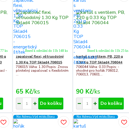
 77 ks
Ihned k odeslání do 11h 148 ks
Ihned k odeslání do 11h 25 ks
90 g
zapalovač flexi, větruodolný
kartuš s ventilem, PB, 220 g
3
1.30 Kg TOP Sklad4 706015
0.33 Kg TOP Sklad4 706044
706015 Váha: 1.30 Popis: Znovu
706044 Váha: 0.33 Popis: -
ací -
plnitelný zapalovač s flexibilním
vhodné pro hořák 706012,
...
706013, 70601...
65 Kč
/
ks
90 Kč
/
ks
u
Do košíku
Do košíku
Na Adresu,Výd.místo,Boxu
Na Adresu,Výd.místo,Boxu