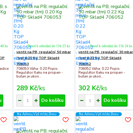
246 ks
Ihned k odeslání do 11h 25 ks
Ihned k odeslání do 11h 24 ks
ventil na PB, regulační, 50 mbar
ventil na PB, regulační, 30 mba
TOP
(trn) 0.20 Kg TOP Sklad4
(trn) 0.22 Kg TOP Sklad4
706053
706052
adice
706053 Váha: 0.20 Popis:
706052 Váha: 0.22 Popis:
Regulátor tlaku na propan -
Regulátor tlaku na propan -
butan je ukon...
butan je ukon...
289 Kč
/
ks
302 Kč
/
ks
u
Do košíku
Do košíku
Na Adresu,Výd.místo,Boxu
Na Adresu,Výd.místo,Boxu