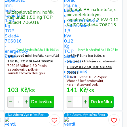
Ihned k odeslání do 11h 194 ks
Ihned k odeslání do 11h 23 ks
zapalovač mini, hořák, kamufláž
hořák PB, na kartuše, s
1.50 Kg TOP Sklad4 706016
piezoelektrickým zapalováním,
706016 Váha: 1.50 Popis:
1,3 kW 0.12 Kg TOP Sklad4
Zapalovač v pěkném
706013
kamuflážovém designu ...
706013 Váha: 0.12 Popis:
Vhodná ke flambování,
karamelizování pok...
103 Kč
/
ks
141 Kč
/
ks
Do košíku
Do košíku
Na Adresu,Výd.místo,Boxu
Na Adresu,Výd.místo,Boxu