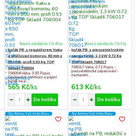
Ihned k odeslání do 11h 49 ks
Ihned k odeslání do 11h 9 ks
hořák PB, s regulátorem tlaku
hořák PB, s piezoelektrickým
a směšovací komorou, 60 mm x
zapalováním, 1,3 kW 0.72 Kg
850 mm, profi 0.93 Kg TOP
TOP Sklad4 706017
706017 Váha: 0.72 Popis: -
Sklad4 706004
piezoelektrické zapalování -
706004 Váha: 0.93 Popis:
nastavení...
Opalovací, nahřívací a pájecí
hořák na p...
565 Kč
/
ks
613 Kč
/
ks
Do košíku
Do košíku
Na Adresu,Výd.místo,Boxu
Na Adresu,Výd.místo,Boxu