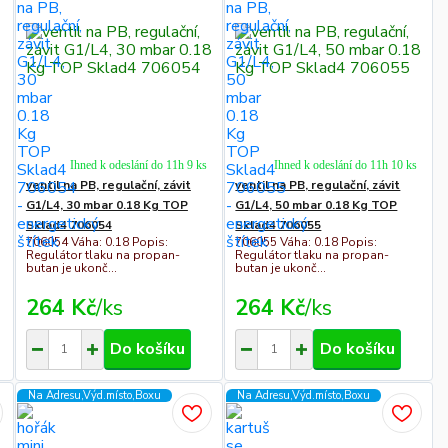
Ihned k odeslání do 11h 9 ks
Ihned k odeslání do 11h 10 ks
ventil na PB, regulační, závit
ventil na PB, regulační, závit
G1/L4, 30 mbar 0.18 Kg TOP
G1/L4, 50 mbar 0.18 Kg TOP
Sklad4 706054
Sklad4 706055
706054 Váha: 0.18 Popis:
706055 Váha: 0.18 Popis:
Regulátor tlaku na propan-
Regulátor tlaku na propan-
butan je ukonč...
butan je ukonč...
264 Kč
/
ks
264 Kč
/
ks
Do košíku
Do košíku
Na Adresu,Výd.místo,Boxu
Na Adresu,Výd.místo,Boxu