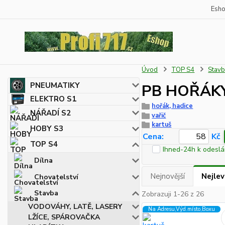
Esh
Úvod
TOP S4
Stav
PNEUMATIKY
PB HOŘÁKY
ELEKTRO S1
hořák, hadice
NÁŘADÍ S2
vařič
kartuš
HOBY S3
Cena:
Kč
TOP S4
Ihned-24h k odeslá
Dílna
Nejnovější
Nejlev
Chovatelství
Stavba
Zobrazuji 1-26 z 26
VODOVÁHY, LATĚ, LASERY
Na Adresu,Výd.místo,Boxu
LŽÍCE, SPÁROVAČKA