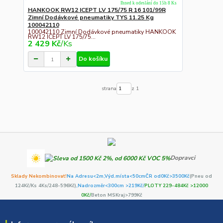
Ihned k odeslání do 15h 8 Ks
HANKOOK RW12 ICEPT LV 175/75 R 16 101/99R
Zimní Dodávkové pneumatiky TYS 11.25 Kg
100042110
100042110 Zimní Dodávkové pneumatiky HANKOOK
RW12 ICEPT LV 175/75...
2 429 Kč
/
Ks
Do košíku
strana
z 1
Dopravci
Sklady Nekombinovat!
Na Adresu<2m,
Výd.místa<50cm
ČR od0Kč
>3500Kč
(Pneu od
124Kč/Ks 4Ks/248-596Kč)
,Nadrozměr<300cm >219Kč/
PLOTY 229-484Kč >12000
0Kč/
Beton MSKraj>799Kč