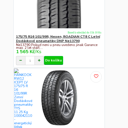
Ihned k odeslání do 15h 10 Ks
175/75 R16 101/99R, Nexen, ROADIAN CT8 C Letní
Dodávkové pneumatiky DNP Ne13790
Ne13790 Pokud neni u pneu uvedeno jinak Garance
max. 2 let stáří,...
1 565 Kč
/
Ks
Do košíku