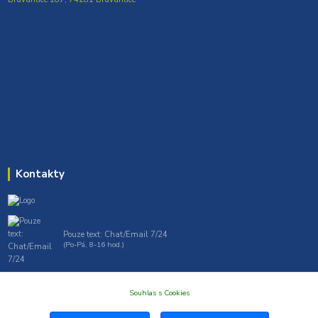
Kontakty
Pouze text: Chat/Email 7/24
(Po-Pá, 8-16 hod.)
gt7profi717@gmail.com , tprofi@seznam.cz
Souhlas s Cookies