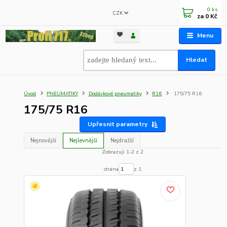
0
ks
CZK
za
0 Kč
Menu
Hledat
Úvod
PNEUMATIKY
Dodávkové pneumatiky
R16
175/75 R16
175/75 R16
Upřesnit parametry
Nejnovější
Nejlevnější
Nejdražší
Zobrazuji 1-2 z 2
strana
z 1