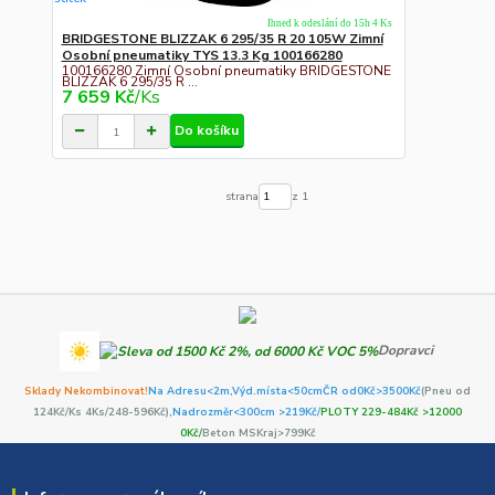
Ihned k odeslání do 15h 4 Ks
BRIDGESTONE BLIZZAK 6 295/35 R 20 105W Zimní
Osobní pneumatiky TYS 13.3 Kg 100166280
100166280 Zimní Osobní pneumatiky BRIDGESTONE
BLIZZAK 6 295/35 R ...
7 659 Kč
/
Ks
Do košíku
strana
z 1
Dopravci
Sklady Nekombinovat!
Na Adresu<2m,
Výd.místa<50cm
ČR od0Kč
>3500Kč
(Pneu od
124Kč/Ks 4Ks/248-596Kč)
,Nadrozměr<300cm >219Kč/
PLOTY 229-484Kč >12000
0Kč/
Beton MSKraj>799Kč