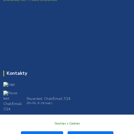
Kontakty
Pouze text: Chat/Email 7/24
(Po-Pá, 8-16 hod.)
gt7profi717@gmail.com , tprofi@seznam.cz
Souhlas s Cookies