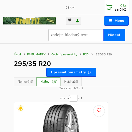
0
ks
CZK
za
0 Kč
Menu
Hledat
Úvod
PNEUMATIKY
Osobní pneumatiky
R20
295/35 R20
295/35 R20
Upřesnit parametry
Nejnovější
Nejlevnější
Nejdražší
Zobrazuji 1-2 z 2
strana
z 1