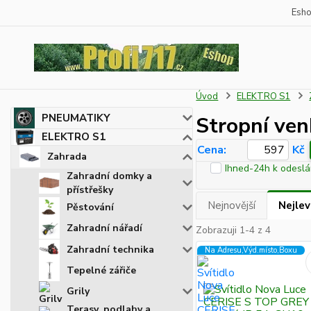
Esh
Úvod
ELEKTRO S1
PNEUMATIKY
Stropní ven
ELEKTRO S1
Cena:
Kč
Zahrada
Ihned-24h k odeslá
Zahradní domky a
přístřešky
Nejnovější
Nejlev
Pěstování
Zahradní nářadí
Zobrazuji 1-4 z 4
Zahradní technika
Na Adresu,Výd.místo,Boxu
Tepelné zářiče
Grily
Terasy, podlahy a