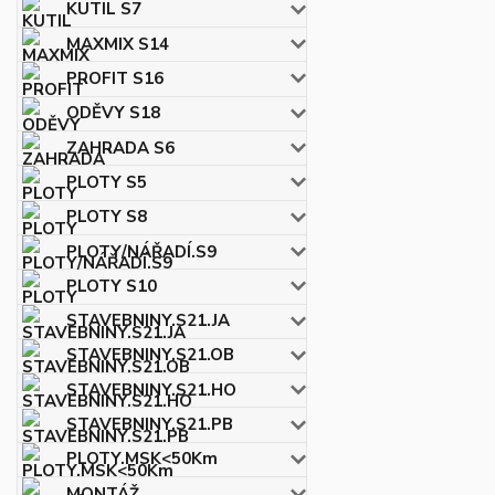
KUTIL S7
MAXMIX S14
PROFIT S16
ODĚVY S18
ZAHRADA S6
PLOTY S5
PLOTY S8
PLOTY/NÁŘADÍ.S9
PLOTY S10
STAVEBNINY.S21.JA
STAVEBNINY.S21.OB
STAVEBNINY.S21.HO
STAVEBNINY.S21.PB
PLOTY.MSK<50Km
MONTÁŽ