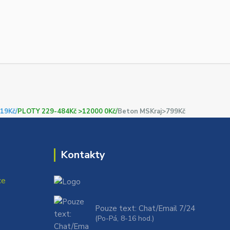
19Kč/
PLOTY 229-484Kč >12000 0Kč/
Beton MSKraj>799Kč
Kontakty
ce
Pouze text: Chat/Email 7/24
(Po-Pá, 8-16 hod.)