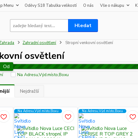
op Menu
Oděvy S18 Tabulka velikostí
O nás
Vše o nákupu
K
Hledat
Zahrada
Zahradní osvětlení
Stropní venkovní osvětlení
kovní osvětlení
Od
ní
Na Adresu,Výd.místo,Boxu
nější
Nejdražší
Na Adresu,Výd.místo,Boxu
Na Adresu,Výd.místo,Boxu