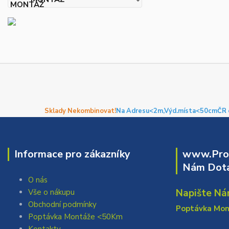
Sklady Nekombinovat!
Na Adresu<2m,
Výd.místa<50cm
ČR 
Informace pro zákazníky
www.Prof
Nám Dota
O nás
Napište Ná
Vše o nákupu
Obchodní podmínky
Poptávka Mo
Poptávka Montáže <50Km