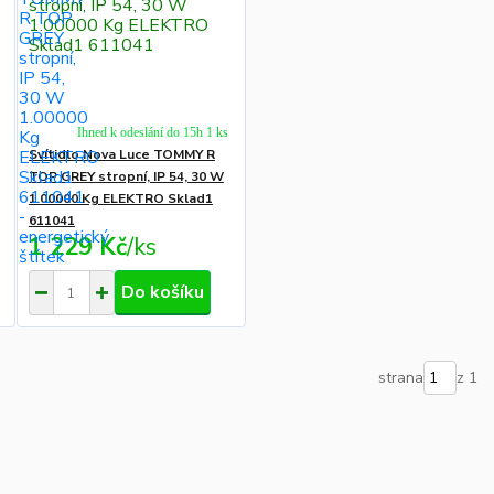
Ihned k odeslání do 15h 1 ks
Svítidlo Nova Luce TOMMY R
TOP GREY stropní, IP 54, 30 W
1.00000 Kg ELEKTRO Sklad1
611041
1 229 Kč
/
ks
Do košíku
strana
z 1