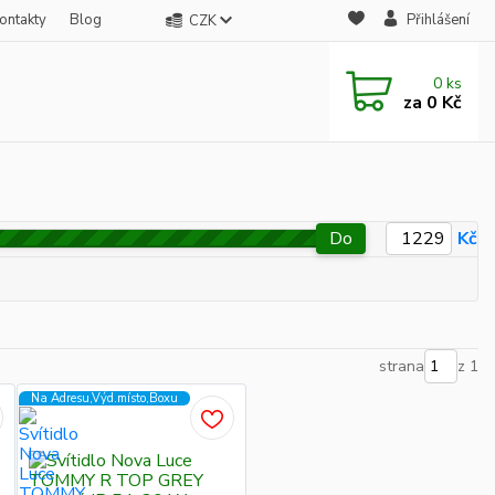
ontakty
Blog
Přihlášení
CZK
0
ks
za
0 Kč
Do
Kč
strana
z 1
Na Adresu,Výd.místo,Boxu