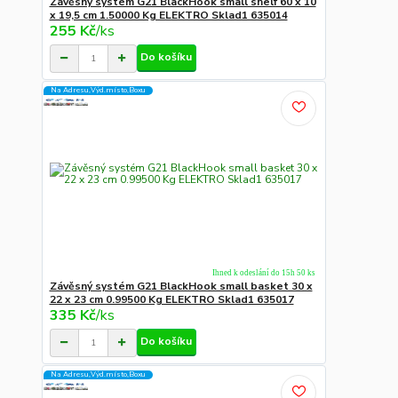
Závěsný systém G21 BlackHook small shelf 60 x 10
x 19,5 cm 1.50000 Kg ELEKTRO Sklad1 635014
255 Kč
/
ks
Do košíku
Na Adresu,Výd.místo,Boxu
Ihned k odeslání do 15h 50 ks
Závěsný systém G21 BlackHook small basket 30 x
22 x 23 cm 0.99500 Kg ELEKTRO Sklad1 635017
335 Kč
/
ks
Do košíku
Na Adresu,Výd.místo,Boxu