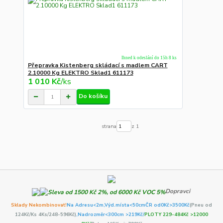
Ihned k odeslání do 15h 8 ks
Přepravka Kistenberg skládací s madlem CART
2.10000 Kg ELEKTRO Sklad1 611173
1 010 Kč
/
ks
Do košíku
strana
z 1
Dopravci
Sklady Nekombinovat!
Na Adresu<2m,
Výd.místa<50cm
ČR od0Kč
>3500Kč
(Pneu od
124Kč/Ks 4Ks/248-596Kč)
,Nadrozměr<300cm >219Kč/
PLOTY 229-484Kč >12000