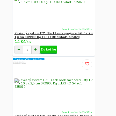
Ihned k odeslání do 15h 50 ks
Závěsný systém G21 BlackHook spojnice lišt 6 x 7 x
1,6 cm 0.09900 Kg ELEKTRO Sklad1 635020
14 Kč
/
ks
Do košíku
Na Adresu,Výd.místo,Boxu
Ihned k odeslání do 15h 50 ks