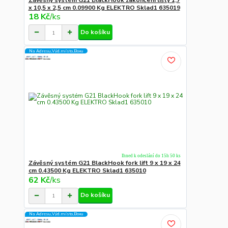
Závěsný systém G21 BlackHook zakončení lišty 1,7
x 10,5 x 2,5 cm 0.09900 Kg ELEKTRO Sklad1 635019
18 Kč
/
ks
Do košíku
Na Adresu,Výd.místo,Boxu
Ihned k odeslání do 15h 50 ks
Závěsný systém G21 BlackHook fork lift 9 x 19 x 24
cm 0.43500 Kg ELEKTRO Sklad1 635010
62 Kč
/
ks
Do košíku
Na Adresu,Výd.místo,Boxu