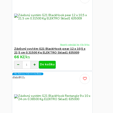
Ihned k odeslání do 15h 50 ks
Závěsný systém G21 BlackHook pear 12 x 10,5 x
21,5 cm 0.31500 Kg ELEKTRO Sklad1 635009
66 Kč
/
ks
Do košíku
Na Adresu,Výd.místo,Boxu