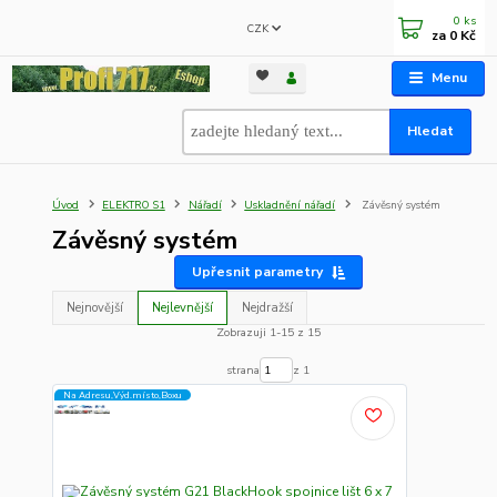
0
ks
CZK
za
0 Kč
Menu
Hledat
Úvod
ELEKTRO S1
Nářadí
Uskladnění nářadí
Závěsný systém
Závěsný systém
Upřesnit parametry
Nejnovější
Nejlevnější
Nejdražší
Zobrazuji 1-15 z 15
strana
z 1
Na Adresu,Výd.místo,Boxu