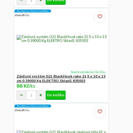
Na Adresu,Výd.místo,Boxu
Ihned k odeslání do 15h 50 ks
Závěsný systém G21 BlackHook rake 21,5 x 10 x 13
cm 0.39000 Kg ELEKTRO Sklad1 635003
88 Kč
/
ks
Do košíku
Na Adresu,Výd.místo,Boxu