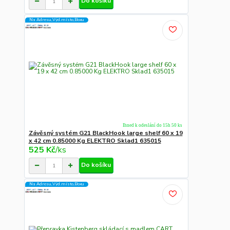
Do košíku
Na Adresu,Výd.místo,Boxu
Ihned k odeslání do 15h 50 ks
Závěsný systém G21 BlackHook large shelf 60 x 19
x 42 cm 0.85000 Kg ELEKTRO Sklad1 635015
525 Kč
/
ks
Do košíku
Na Adresu,Výd.místo,Boxu