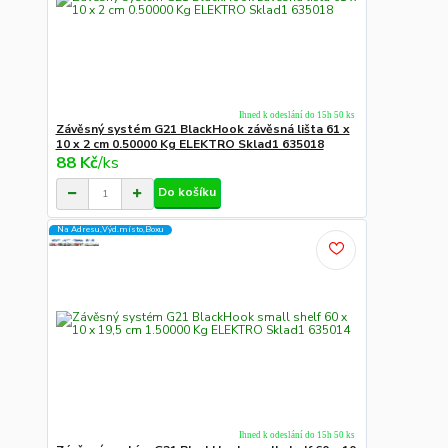
Ihned k odeslání do 15h 50 ks
Závěsný systém G21 BlackHook závěsná lišta 61 x
10 x 2 cm 0.50000 Kg ELEKTRO Sklad1 635018
88 Kč
/
ks
Do košíku
Na Adresu,Výd.místo,Boxu
Ihned k odeslání do 15h 50 ks