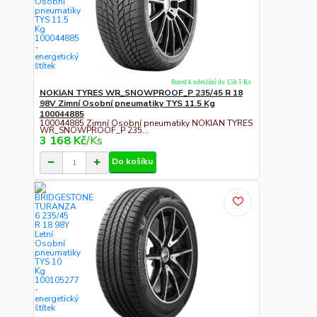
Ihned k odeslání do 15h 5 Ks
NOKIAN TYRES WR_SNOWPROOF_P 235/45 R 18
98V Zimní Osobní pneumatiky TYS 11.5 Kg
100044885
100044885 Zimní Osobní pneumatiky NOKIAN TYRES
WR_SNOWPROOF_P 235...
3 168 Kč
/
Ks
Do košíku