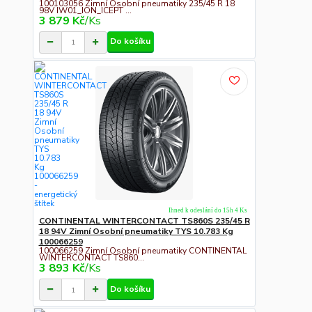
100103056 Zimní Osobní pneumatiky 235/45 R 18
98V IW01_ION_ICEPT ...
3 879 Kč
/
Ks
Do košíku
Ihned k odeslání do 15h 4 Ks
CONTINENTAL WINTERCONTACT TS860S 235/45 R
18 94V Zimní Osobní pneumatiky TYS 10.783 Kg
100066259
100066259 Zimní Osobní pneumatiky CONTINENTAL
WINTERCONTACT TS860...
3 893 Kč
/
Ks
Do košíku