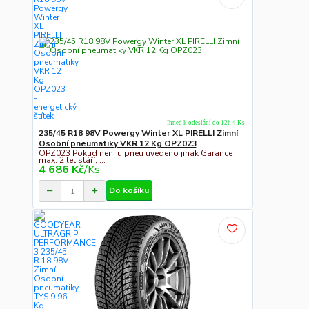
Ihned k odeslání do 12h 4 Ks
235/45 R18 98V Powergy Winter XL PIRELLI Zimní
Osobní pneumatiky VKR 12 Kg OPZ023
OPZ023 Pokud neni u pneu uvedeno jinak Garance
max. 2 let stáří, ...
4 686 Kč
/
Ks
Do košíku