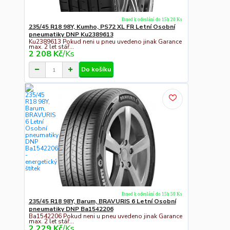
Ihned k odeslání do 15h 20 Ks
235/45 R18 98Y, Kumho, PS72 XL FR Letní Osobní
pneumatiky DNP Ku2389613
Ku2389613 Pokud neni u pneu uvedeno jinak Garance
max. 2 let stář...
2 208 Kč
/
Ks
Do košíku
Ihned k odeslání do 15h 50 Ks
235/45 R18 98Y, Barum, BRAVURIS 6 Letní Osobní
pneumatiky DNP Ba1542206
Ba1542206 Pokud neni u pneu uvedeno jinak Garance
max. 2 let stář...
2 229 Kč
/
Ks