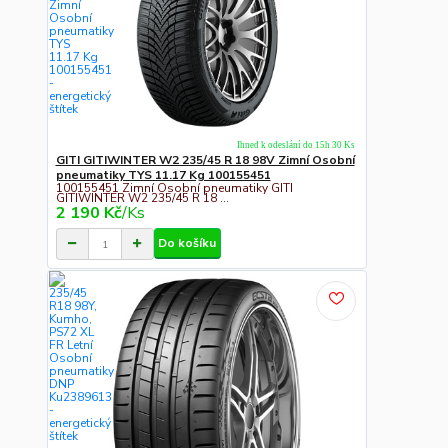
Ihned k odeslání do 15h 30 Ks
GITI GITIWINTER W2 235/45 R 18 98V Zimní Osobní
pneumatiky TYS 11.17 Kg 100155451
100155451 Zimní Osobní pneumatiky GITI
GITIWINTER W2 235/45 R 18 ...
2 190 Kč
/
Ks
Do košíku