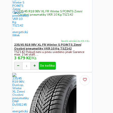
Ihned k odeslání do 12h 4 Ks
235/45 R18 98V XL FR Winter S POINTS Zimní
Osobní pneumatiky VKR 10 Kg TSZ142
TSZ142 Pokud neni u pneu uvedeno jinak Garance
max. 2 let stáří, ...
3 679 Kč
/
Ks
Do košíku