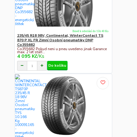
Ihned k odeslání do 15h 40 Ks
235/45 R18 98V, Continental, WinterContact TS
870 P XL FR Zimní Osobní pneumatiky DNP
Co355682
Co355682 Pokud neni u pneu uvedeno jinak Garance
max. 2 let stáří...
4 095 Kč
/
Ks
Do košíku