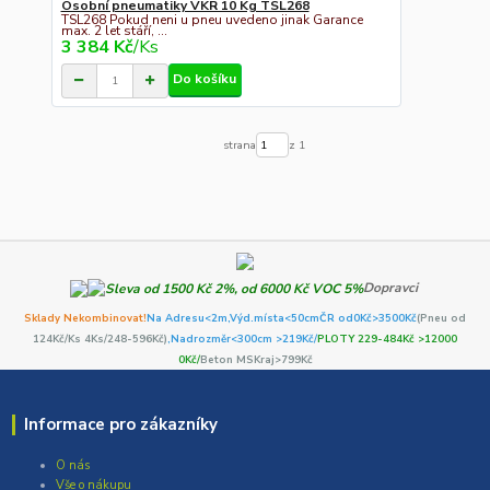
Osobní pneumatiky VKR 10 Kg TSL268
TSL268 Pokud neni u pneu uvedeno jinak Garance
max. 2 let stáří, ...
3 384 Kč
/
Ks
Do košíku
strana
z 1
Dopravci
Sklady Nekombinovat!
Na Adresu<2m,
Výd.místa<50cm
ČR od0Kč
>3500Kč
(Pneu od
124Kč/Ks 4Ks/248-596Kč)
,Nadrozměr<300cm >219Kč/
PLOTY 229-484Kč >12000
0Kč/
Beton MSKraj>799Kč
Informace pro zákazníky
O nás
Vše o nákupu