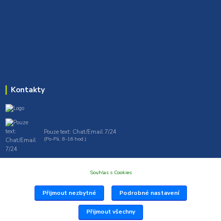
Kontakty
Pouze text: Chat/Email 7/24
(Po-Pá, 8-16 hod.)
gt7profi717@gmail.com , tprofi@seznam.cz
Souhlas s Cookies
Přijmout nezbytné
Podrobné nastavení
Přijmout všechny