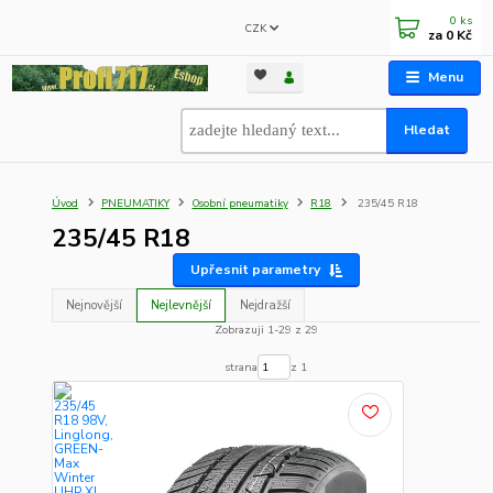
0
ks
CZK
za
0 Kč
Menu
Hledat
Úvod
PNEUMATIKY
Osobní pneumatiky
R18
235/45 R18
235/45 R18
Upřesnit parametry
Nejnovější
Nejlevnější
Nejdražší
Zobrazuji 1-29 z 29
strana
z 1