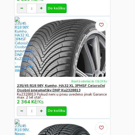
Do košíku
Ihned k odeslání do 15h 20 Ks
235/45 R18 98Y, Kumho, HA32 XL 3PMSF Celoroční
Osobní pneumatiky DNP Ku2328813
Ku2328813 Pokud neni u pneu uvedeno jinak Garance
max. 2 let stář...
2 364 Kč
/
Ks
Do košíku