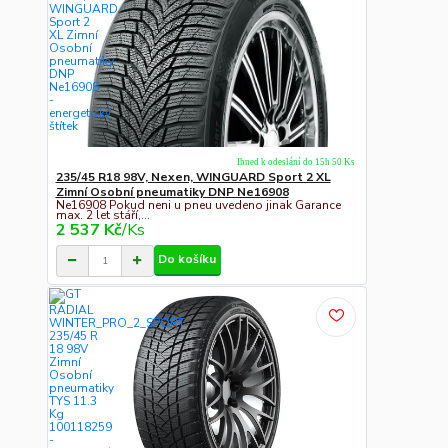
Ihned k odeslání do 15h 50 Ks
235/45 R18 98V, Nexen, WINGUARD Sport 2 XL
Zimní Osobní pneumatiky DNP Ne16908
Ne16908 Pokud neni u pneu uvedeno jinak Garance
max. 2 let stáří,...
2 537 Kč
/
Ks
Do košíku