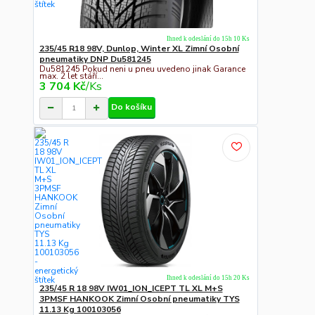
Ihned k odeslání do 15h 10 Ks
235/45 R18 98V, Dunlop, Winter XL Zimní Osobní
pneumatiky DNP Du581245
Du581245 Pokud neni u pneu uvedeno jinak Garance
max. 2 let stáří...
3 704 Kč
/
Ks
Do košíku
Ihned k odeslání do 15h 20 Ks
235/45 R 18 98V IW01_ION_ICEPT TL XL M+S
3PMSF HANKOOK Zimní Osobní pneumatiky TYS
11.13 Kg 100103056