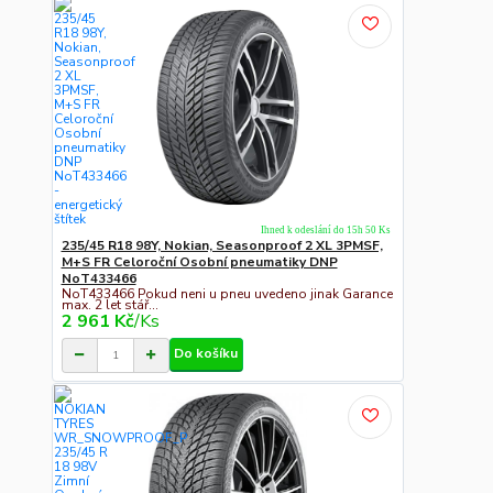
Ihned k odeslání do 15h 50 Ks
235/45 R18 98Y, Nokian, Seasonproof 2 XL 3PMSF,
M+S FR Celoroční Osobní pneumatiky DNP
NoT433466
NoT433466 Pokud neni u pneu uvedeno jinak Garance
max. 2 let stář...
2 961 Kč
/
Ks
Do košíku