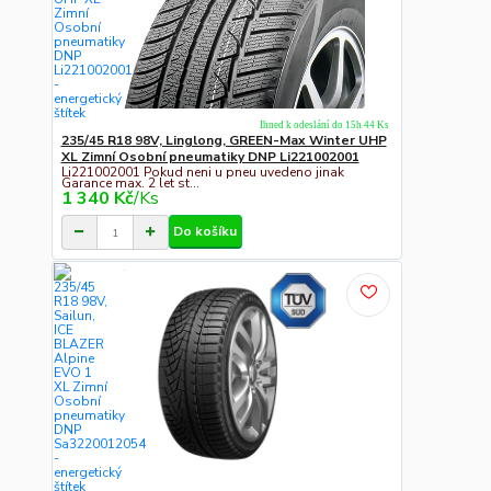
Ihned k odeslání do 15h 44 Ks
235/45 R18 98V, Linglong, GREEN-Max Winter UHP
XL Zimní Osobní pneumatiky DNP Li221002001
Li221002001 Pokud neni u pneu uvedeno jinak
Garance max. 2 let st...
1 340 Kč
/
Ks
Do košíku