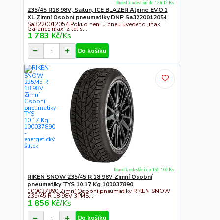
Ihned k odeslání do 15h 12 Ks
235/45 R18 98V, Sailun, ICE BLAZER Alpine EVO 1
XL Zimní Osobní pneumatiky DNP Sa3220012054
Sa3220012054 Pokud neni u pneu uvedeno jinak
Garance max. 2 let s...
1 783 Kč
/
Ks
Do košíku
Ihned k odeslání do 15h 100 Ks
RIKEN SNOW 235/45 R 18 98V Zimní Osobní
pneumatiky TYS 10.17 Kg 100037890
100037890 Zimní Osobní pneumatiky RIKEN SNOW
235/45 R 18 98V 3PMS...
1 856 Kč
/
Ks
Do košíku