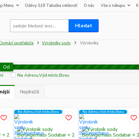
op Menu
Oděvy S18 Tabulka velikostí
O nás
Vše o nákupu
K
Hledat
Domácí spotřebiče
Výrobníky sody
Výrobníky
Od
ní
Na Adresu,Výd.místo,Boxu
nější
Nejdražší
Na Adresu,Výd.místo,Boxu
Na Adresu,Výd.místo,Boxu