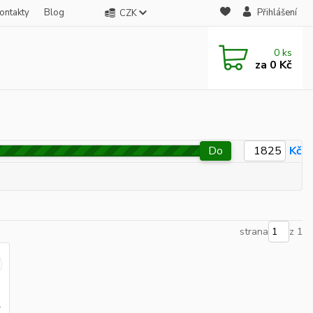
ontakty
Blog
Přihlášení
CZK
0
ks
za
0 Kč
Do
Kč
strana
z 1