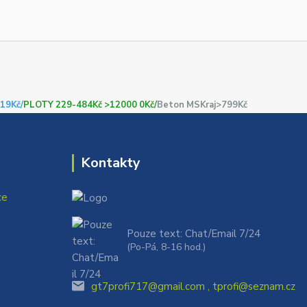
19Kč/
PLOTY 229-484Kč >12000 0Kč/
Beton MSKraj>799Kč
Kontakty
ce
Pouze text: Chat/Email 7/24
(Po-Pá, 8-16 hod.)
gt7profi717@gmail.com , tprofi@seznam.cz