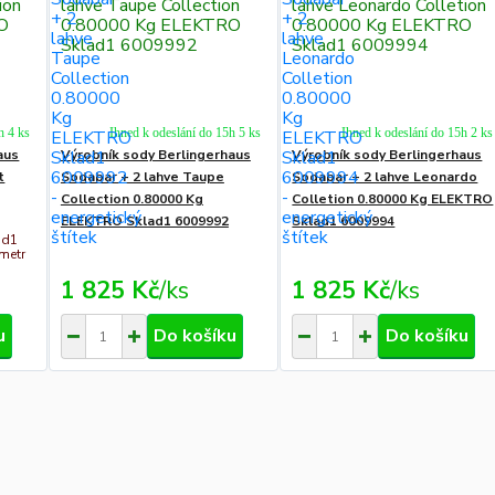
h 4 ks
Ihned k odeslání do 15h 5 ks
Ihned k odeslání do 15h 2 ks
aus
Výrobník sody Berlingerhaus
Výrobník sody Berlingerhaus
t
Sodabar + 2 lahve Taupe
Sodabar + 2 lahve Leonardo
Collection 0.80000 Kg
Colletion 0.80000 Kg ELEKTRO
ELEKTRO Sklad1 6009992
Sklad1 6009994
ad1
metr
1 825 Kč
/
ks
1 825 Kč
/
ks
u
Do košíku
Do košíku