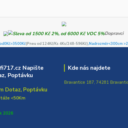
Dopravci
od0Kč
>3500Kč
(Pneu od 124Kč/Ks 4Ks/248-596Kč)
,Nadrozměr<300cm >2
i717.cz Napište
Kde nás najdete
z, Poptávku
Bravantice 187, 74281 Bravanti
m Dotaz, Poptávku
ntáže <50Km
k 2026