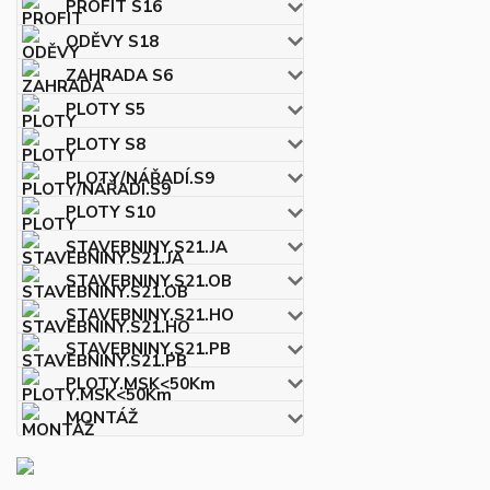
PROFIT S16
ODĚVY S18
ZAHRADA S6
PLOTY S5
PLOTY S8
PLOTY/NÁŘADÍ.S9
PLOTY S10
STAVEBNINY.S21.JA
STAVEBNINY.S21.OB
STAVEBNINY.S21.HO
STAVEBNINY.S21.PB
PLOTY.MSK<50Km
MONTÁŽ