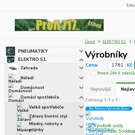
Esh
Úvod
ELEKTRO S1
PNEUMATIKY
Výrobníky
ELEKTRO S1
Cena:
Kč
Zahrada
Ihned-24h k odeslá
Nářadí
Domácnost
Nejnovější
Nejlev
Domácí spotřebiče
Zobrazuji 1-3 z 3
Velké spotřebiče
Na Adresu,Výd.místo,Boxu
Zdravý životní styl
Mixéry, roboty a
mlýnky