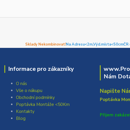
Sklady Nekombinovat!
Na Adresu<2m,
Výd.místa<50cm
ČR 
Informace pro zákazníky
www.Prof
Nám Dota
O nás
Napište Ná
Vše o nákupu
Obchodní podmínky
Poptávka Mo
Poptávka Montáže <50Km
Kontakty
Přijem zakáze
Blog