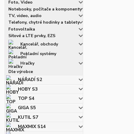
Foto, Video
Notebooky, počítače a komponenty
TV, video, audio
Telefony, chytré hodinky a tablety
Fotovoltaika
Síťové a LTE prvky, EZS
Kancelář, obchody
Pokladní systémy
Hračky
Dle výrobce
NÁŘADÍ S2
HOBY S3
TOP S4
GIGA S5
KUTIL S7
MAXMIX S14