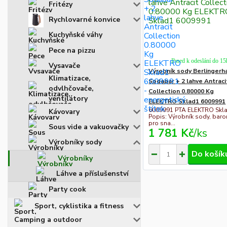
Fritézy
Rychlovarné konvice
Kuchyňské váhy
Pece na pizzu
Ihned k odeslání do 15
Vysavače
Výrobník sody Berlingerh
Klimatizace,
Sodabar + 2 lahve Antraci
odvlhčovače,
Collection 0.80000 Kg
ventilátory
ELEKTRO Sklad1 6009991
6009991 PTA ELEKTRO Skl
Kávovary
Popis: Výrobník sody, baro
pro sna...
Sous vide a vakuovačky
1 781 Kč
/
ks
Výrobníky sody
Do košík
Výrobníky
Láhve a příslušenství
Party cook
Sport, cyklistika a fitness
Camping a outdoor