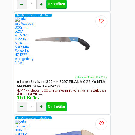
Do košíku
Na Adresu,Výd.místo,Boxu
k Odeslání Ihned-48h 41 ks
pila prořezávací 300mm 5297 PILANA 0.22 Kg MTA
MAXMIX Sklad14 474777
474777 délka: 300 cm dřevěná rukojeť kalené zuby se
třemi řeznými...
161 Kč
/
ks
Do košíku
Na Adresu,Výd.místo,Boxu