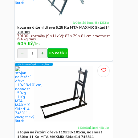
k Odeslání Ihned-48h 1232 ks
koza na držení dřeva 5.25 Kg MTA MAXMIX Sklad14
791301
791301 rozměry (Š x H x V): 82 x 79 x 81 cm hmotnost:
6,4 kg max...
605 Kč
/
ks
Do košíku
Na Adresu,Výd.místo,Boxu
k Odeslání Ihned-48h 1 ks
stojan na řezání dřeva 119x38x101cm, nosnost
150kg 11 Kg MTA MAXMIX Sklad14 745311