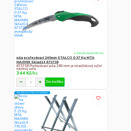
k Odeslání Ihned-48h 9 ks
pila prořezávací 240mm STALCO 0.37 Kg MTA
MAXMIX Sklad14 673738
673738 Prořezávací pila 240 mm je víceúčelový ruční
nástroj urče...
344 Kč
/
ks
Do košíku
Na Adresu,Výd.místo,Boxu