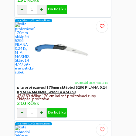
191 Kč
/
ks
Do košíku
Na Adresu,Výd.místo,Boxu
k Odeslání Ihned-48h 13 ks
pila prořezávací 170mm sklápěcí 5296 PILANA 0.24
Kg MTA MAXMIX Sklad14 474769
474769 délka: 170 cm kalené prořezávací zuby
Sklápěcí prořezáva...
210 Kč
/
ks
Do košíku
Na Adresu,Výd.místo,Boxu