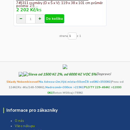
745311 rozměry (D x Š x V): 119 x 38 x 101 cm průměr
polena: 2,5 ...
2 202 Kč
/
ks
Do košíku
strana
z 1
Dopravci
Sklady Nekombinovat!
Na Adresu<2m,
Výd.místa<50cm
ČR od0Kč
>3500Kč
(Pneu od
124Kč/Ks 4Ks/248-596Kč)
,Nadrozměr<300cm >219Kč/
PLOTY 229-484Kč >12000
0Kč/
Beton MSKraj>799Kč
Informace pro zákazníky
O nás
Vše o nákupu