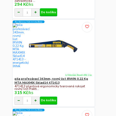
zahradnická ...
294 Kč
/
ks
Do košíku
Na Adresu,Výd.místo,Boxu
k Odeslání Ihned-48h 5 ks
pila prořezávací 343mm, rovný list IRWIN 0.22 Kg
MTA MAXMIX Sklad14 471413
471413 plastová ergonomicky tvarovaná rukojeť
rovný list Prakti...
315 Kč
/
ks
Do košíku
Na Adresu,Výd.místo,Boxu