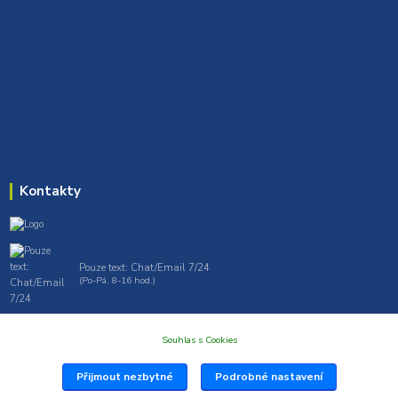
Kontakty
Pouze text: Chat/Email 7/24
(Po-Pá, 8-16 hod.)
gt7profi717@gmail.com , tprofi@seznam.cz
Souhlas s Cookies
Přijmout nezbytné
Podrobné nastavení