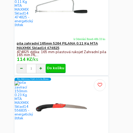
k Odeslání Ihned-48h 33 ks
pila zahradní 165mm 5264 PILANA 0.11 Kg MTA
MAXMIX Sklad14 474825
474825 délka: 165 mm plastová rukojeť Zahradní pila
165 mm PIL...
114 Kč
/
ks
Do košíku
Na Adresu,Výd.místo,Boxu