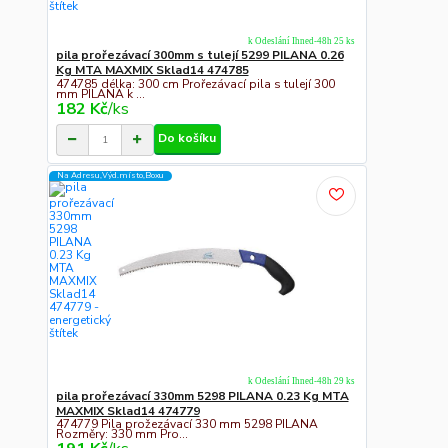
k Odeslání Ihned-48h 25 ks
pila prořezávací 300mm s tulejí 5299 PILANA 0.26
Kg MTA MAXMIX Sklad14 474785
474785 délka: 300 cm Prořezávací pila s tulejí 300
mm PILANA k ...
182 Kč
/
ks
Do košíku
Na Adresu,Výd.místo,Boxu
k Odeslání Ihned-48h 29 ks
pila prořezávací 330mm 5298 PILANA 0.23 Kg MTA
MAXMIX Sklad14 474779
474779 Pila prožezávací 330 mm 5298 PILANA
Rozměry: 330 mm Pro...