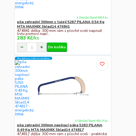
k Odeslání Ihned-48h 8 ks
pila zahradní 300mm s tulejí 5267 PILANA 0.54 Kg
MTA MAXMIX Sklad14 474841
474841 délka: 300 mm rám z ploché oceli napnutí
listu pomocí napí...
283 Kč
/
ks
Do košíku
Na Adresu,Výd.místo,Boxu
k Odeslání Ihned-48h 24 ks
pila zahradní 300mm napínací páka 5263 PILANA
0.49 Kg MTA MAXMIX Sklad14 474817
474817 délka: 300 mm rám z ploché oceli - praktická