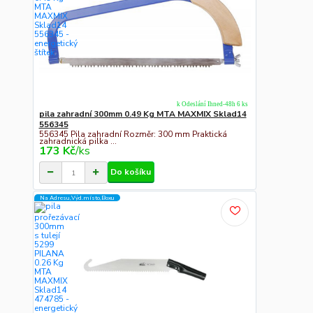
k Odeslání Ihned-48h 6 ks
pila zahradní 300mm 0.49 Kg MTA MAXMIX Sklad14
556345
556345 Pila zahradní Rozměr: 300 mm Praktická
zahradnická pilka ...
173 Kč
/
ks
Do košíku
Na Adresu,Výd.místo,Boxu