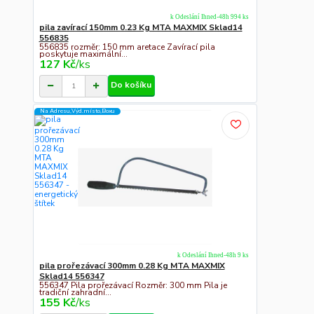
k Odeslání Ihned-48h 994 ks
pila zavírací 150mm 0.23 Kg MTA MAXMIX Sklad14
556835
556835 rozměr: 150 mm aretace Zavírací pila
poskytuje maximální...
127 Kč
/
ks
Do košíku
Na Adresu,Výd.místo,Boxu
k Odeslání Ihned-48h 9 ks
pila prořezávací 300mm 0.28 Kg MTA MAXMIX
Sklad14 556347
556347 Pila prořezávací Rozměr: 300 mm Pila je
tradiční zahradní...
155 Kč
/
ks