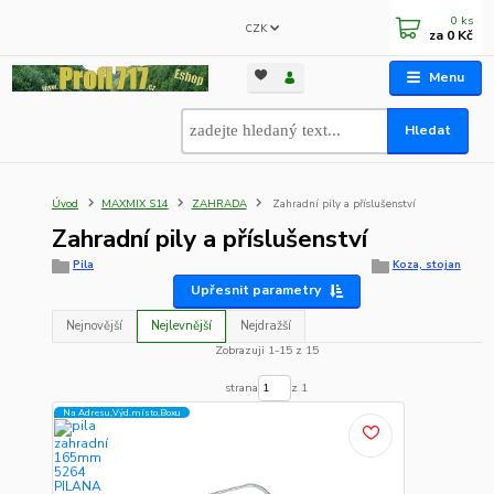
0
ks
CZK
za
0 Kč
Menu
Hledat
Úvod
MAXMIX S14
ZAHRADA
Zahradní pily a příslušenství
Zahradní pily a příslušenství
Pila
Koza, stojan
Upřesnit parametry
Nejnovější
Nejlevnější
Nejdražší
Zobrazuji 1-15 z 15
strana
z 1
Na Adresu,Výd.místo,Boxu