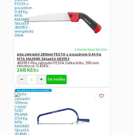
k Odeslání Ihned-48h 10 ks
pila zahradní 260mm FESTA s pouzdrem 0.44 Kg
MTA MAXMIX Sklad14 463953
463953 Pila zahradní FESTA Délka břitu: 260 mm
Hmotnost: 0.438 k...
268 Kč
/
ks
Do košíku
Na Adresu,Výd.místo,Boxu