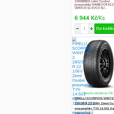
100089831 Letní Osobní
pneumatiky HANKOOK K1
VENTUS S1 EVO3 SU...
6 944 Kč
/
Ks
Do košík
Ihned k odeslání do 15h
PIRELLI SCORPION WINTE
285/35 R 22 106V Zimní O
pneumatiky TYS 14.501 K
100103191