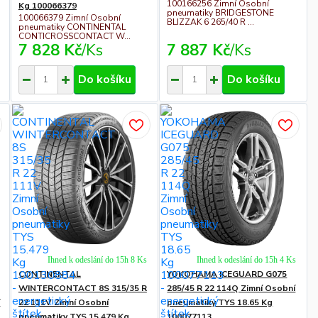
100166256 Zimní Osobní
Kg 100066379
pneumatiky BRIDGESTONE
100066379 Zimní Osobní
BLIZZAK 6 265/40 R ...
pneumatiky CONTINENTAL
CONTICROSSCONTACT W...
7 828 Kč
/
Ks
7 887 Kč
/
Ks
Do košíku
Do košíku
Ihned k odeslání do 15h 8 Ks
Ihned k odeslání do 15h 4 Ks
CONTINENTAL
YOKOHAMA ICEGUARD G075
WINTERCONTACT 8S 315/35 R
285/45 R 22 114Q Zimní Osobní
í
22 111V Zimní Osobní
pneumatiky TYS 18.65 Kg
pneumatiky TYS 15.479 Kg
100077113