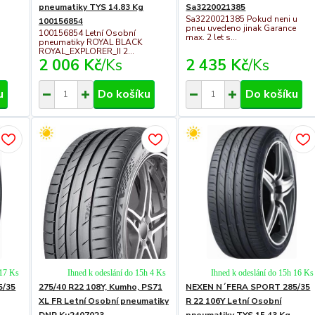
pneumatiky TYS 14.83 Kg
Sa3220021385
Sa3220021385 Pokud neni u
100156854
pneu uvedeno jinak Garance
100156854 Letní Osobní
max. 2 let s...
pneumatiky ROYAL BLACK
ROYAL_EXPLORER_II 2...
2 006 Kč
/
Ks
2 435 Kč
/
Ks
u
Do košíku
Do košíku
 17 Ks
Ihned k odeslání do 15h 4 Ks
Ihned k odeslání do 15h 16 Ks
5/35
275/40 R22 108Y, Kumho, PS71
NEXEN N´FERA SPORT 285/35
XL FR Letní Osobní pneumatiky
R 22 106Y Letní Osobní
DNP Ku2407023
pneumatiky TYS 15.43 Kg