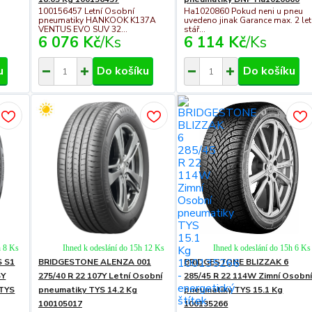
100156457 Letní Osobní
Ha1020860 Pokud neni u pneu
pneumatiky HANKOOK K137A
uvedeno jinak Garance max. 2 let
VENTUS EVO SUV 32...
stář...
6 076 Kč
/
Ks
6 114 Kč
/
Ks
u
Do košíku
Do košíku
h 8 Ks
Ihned k odeslání do 15h 12 Ks
Ihned k odeslání do 15h 6 Ks
 S1
BRIDGESTONE ALENZA 001
BRIDGESTONE BLIZZAK 6
5Y
275/40 R 22 107Y Letní Osobní
285/45 R 22 114W Zimní Osobn
 TYS
pneumatiky TYS 14.2 Kg
pneumatiky TYS 15.1 Kg
100105017
100135266