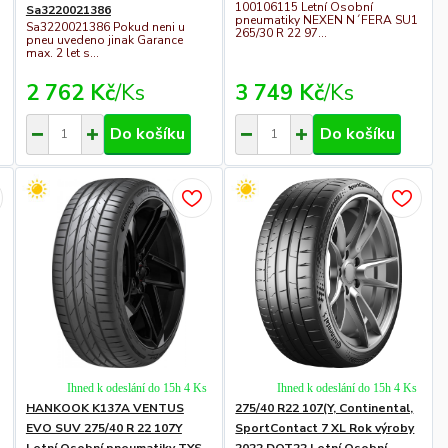
100106115 Letní Osobní
Sa3220021386
pneumatiky NEXEN N´FERA SU1
Sa3220021386 Pokud neni u
265/30 R 22 97...
pneu uvedeno jinak Garance
max. 2 let s...
2 762 Kč
/
Ks
3 749 Kč
/
Ks
Do košíku
Do košíku
Ihned k odeslání do 15h 4 Ks
Ihned k odeslání do 15h 4 Ks
HANKOOK K137A VENTUS
275/40 R22 107(Y, Continental,
EVO SUV 275/40 R 22 107Y
SportContact 7 XL Rok výroby
Letní Osobní pneumatiky TYS
2022 DOT22 Letní Osobní