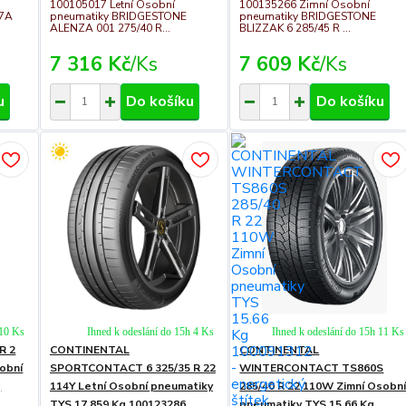
100105017 Letní Osobní
100135266 Zimní Osobní
27A
pneumatiky BRIDGESTONE
pneumatiky BRIDGESTONE
ALENZA 001 275/40 R...
BLIZZAK 6 285/45 R ...
7 316 Kč
/
Ks
7 609 Kč
/
Ks
u
Do košíku
Do košíku
 10 Ks
Ihned k odeslání do 15h 4 Ks
Ihned k odeslání do 15h 11 Ks
R 2
CONTINENTAL
CONTINENTAL
sobní
SPORTCONTACT 6 325/35 R 22
WINTERCONTACT TS860S
g
114Y Letní Osobní pneumatiky
285/40 R 22 110W Zimní Osobn
TYS 17.859 Kg 100123286
pneumatiky TYS 15.66 Kg