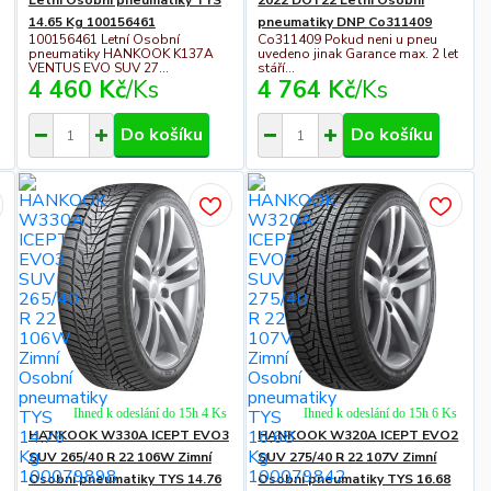
14.65 Kg 100156461
pneumatiky DNP Co311409
100156461 Letní Osobní
Co311409 Pokud neni u pneu
pneumatiky HANKOOK K137A
uvedeno jinak Garance max. 2 let
VENTUS EVO SUV 27...
stáří...
4 460 Kč
/
Ks
4 764 Kč
/
Ks
Do košíku
Do košíku
Ihned k odeslání do 15h 4 Ks
Ihned k odeslání do 15h 6 Ks
HANKOOK W330A ICEPT EVO3
HANKOOK W320A ICEPT EVO2
SUV 265/40 R 22 106W Zimní
SUV 275/40 R 22 107V Zimní
Osobní pneumatiky TYS 14.76
Osobní pneumatiky TYS 16.68