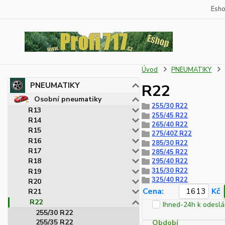
Esh
Úvod
PNEUMATIKY
PNEUMATIKY
R22
Osobní pneumatiky
255/30 R22
R13
255/45 R22
R14
265/40 R22
R15
275/40Z R22
R16
285/30 R22
R17
285/45 R22
R18
295/40 R22
315/30 R22
R19
325/40 R22
R20
Cena:
Kč
R21
R22
Ihned-24h k odeslá
255/30 R22
255/35 R22
Období