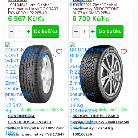
100104843 Letní Osobní
100102021 Zimní Osobní
pneumatiky HANKOOK RA33
pneumatiky BRIDGESTONE
DYNAPRO HP2 285/40...
BLIZZAK DM V3 285/4...
6 567 Kč
/
Ks
6 700 Kč
/
Ks
Do košíku
Do košíku
Ihned k odeslání do 15h 8 Ks
Ihned k odeslání do 15h 4 Ks
CONTINENTAL
BRIDGESTONE BLIZZAK 6
í
CONTICROSSCONTACT
265/40 R 22 106W Zimní Osobní
WINTER 275/40 R 22 108V Zimní
pneumatiky TYS 14 Kg
Osobní pneumatiky TYS 17.547
100166256