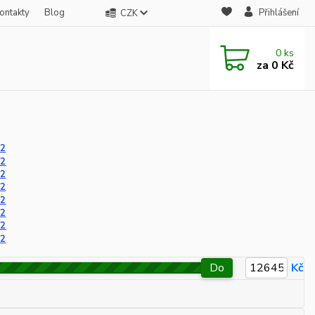
ontakty
Blog
Přihlášení
CZK
0
ks
za
0 Kč
22
22
22
22
22
22
22
22
Do
Kč