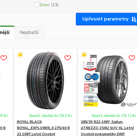
(13)
Zimní
Upřesnit parametry
nější
Nejdražší
 10 Ks
Ihned k odeslání do 15h 6 Ks
Ihned k odeslání do 15h 12 Ks
ROYAL BLACK
285/35 R22 106Y, Sailun,
0 R
ROYAL_EXPLORER_II 275/40 R
ATREZZO ZSR2 SUV XL Letní
22 108Y Letní Osobní
Osobní pneumatiky DNP