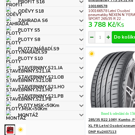
PROFIT S16
100166578
ODĚVY S18
100166578 Letní Osobní
pneumatiky NEXEN N´FER
SPORT 265/35 R 22 ...
ZAHRADA S6
3 788 Kč
/
Ks
PLOTY S5
Do košík
PLOTY S8
PLOTY/NÁŘADÍ.S9
PLOTY S10
STAVEBNINY.S21.JA
STAVEBNINY.S21.OB
STAVEBNINY.S21.HO
STAVEBNINY.S21.PB
PLOTY.MSK<50Km
Ihned k odeslání do 15
MONTÁŽ
285/35 R22 106Y, Kumho, 
XL FR Letní Osobní pneum
DNP Ku2407113