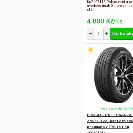
Ku2407113 Pokud neni u p
uvedeno jinak Garance max. 
stář...
4 800 Kč
/
Ks
Do košík
Ihned k odeslání do 15
BRIDGESTONE TURANZA 
275/35 R 22 104Y Letní Os
pneumatiky TYS 16.1 Kg
100105014