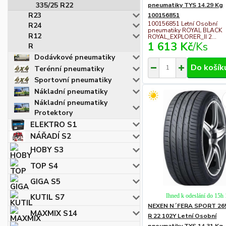
335/25 R22
pneumatiky TYS 14.29 Kg
R23
100156851
100156851 Letní Osobní
R24
pneumatiky ROYAL BLACK
R12
ROYAL_EXPLORER_II 2...
1 613 Kč
/
Ks
R
Dodávkové pneumatiky
Do košík
Terénní pneumatiky
Sportovní pneumatiky
Nákladní pneumatiky
Nákladní pneumatiky
Protektory
ELEKTRO S1
NÁŘADÍ S2
HOBY S3
TOP S4
GIGA S5
Ihned k odeslání do 15h
KUTIL S7
NEXEN N´FERA SPORT 26
MAXMIX S14
R 22 102Y Letní Osobní
pneumatiky TYS 14.31 Kg