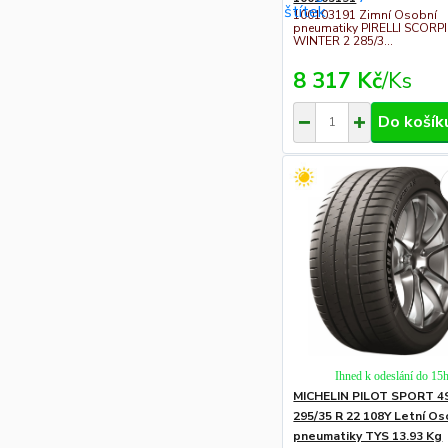
100103191 Zimní Osobní
pneumatiky PIRELLI SCORP
WINTER 2 285/3...
8 317 Kč
/
Ks
Do košík
Ihned k odeslání do 15
MICHELIN PILOT SPORT 4
295/35 R 22 108Y Letní Os
pneumatiky TYS 13.93 Kg