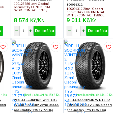
100123286 Letní Osobní
100091312
ION
pneumatiky CONTINENTAL
100091312 Zimní Osobní
SPORTCONTACT 6 325/...
pneumatiky CONTINENTAL
WINTERCONTACT TS860...
8 574 Kč
/
Ks
9 011 Kč
/
Ks
u
Do košíku
Do košíku
h 4 Ks
Ihned k odeslání do 15h 8 Ks
Ihned k odeslání do 15h 10 Ks
S
PIRELLI SCORPION WINTER 2
PIRELLI SCORPION WINTER 2
obní
275/40 R 22 108V Zimní Osobní
315/35 R 22 111V Zimní Osobní
pneumatiky TYS 17.773 Kg
pneumatiky TYS 19.973 Kg