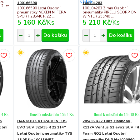
neu
100166590
100104283
2 let
100166590 Letní Osobní
100104283 Zimní Osobní
pneumatiky NEXEN N´FERA
pneumatiky PIRELLI SCORPION
SPORT 285/40 R 22 ...
WINTER 255/40 ...
5 160 Kč
/
Ks
5 210 Kč
/
Ks
u
Do košíku
Do košíku
h 4 Ks
Ihned k odeslání do 15h 4 Ks
Ihned k odeslání do 15h 18 Ks
6
HANKOOK K137A VENTUS
285/35 R22 106Y, Hankook,
obní
EVO SUV 325/35 R 22 114Y
K117A Ventus S1 evo2 SUV FR
Letní Osobní pneumatiky TYS
Foam RO1 Letní Osobní
18.05 Kg 100156457
pneumatiky DNP Ha1020860