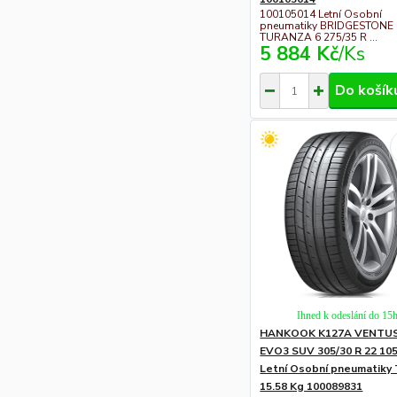
100105014 Letní Osobní
pneumatiky BRIDGESTONE
TURANZA 6 275/35 R ...
5 884 Kč
/
Ks
Do košík
Ihned k odeslání do 15
HANKOOK K127A VENTUS
EVO3 SUV 305/30 R 22 10
Letní Osobní pneumatiky
15.58 Kg 100089831