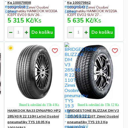
Kg 100079898
Kg 100079842
100079898 Zimní Osobní
100079842 Zimní Osobní
pneumatiky HANKOOK W330A
pneumatiky HANKOOK W320A
ICEPT EVO3 SUV 26...
ICEPT EVO2 SUV 27...
5 315 Kč
/
Ks
5 635 Kč
/
Ks
Do košíku
Do košíku
Ihned k odeslání do 15h 4 Ks
Ihned k odeslání do 15h 12 Ks
HANKOOK RA33 DYNAPRO HP2
BRIDGESTONE BLIZZAK DM V3
285/40 R 22 110H Letní Osobní
285/45 R 22 110T Zimní Osobní
pneumatiky TYS 18.05 Kg
pneumatiky TYS 19.3 Kg
100104843
100102021