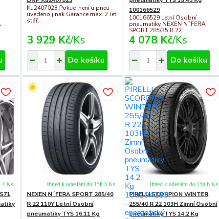
Ku2407023 Pokud neni u pneu
100166529
uvedeno jinak Garance max. 2 let
100166529 Letní Osobní
stář...
A
pneumatiky NEXEN N´FERA
SPORT 285/35 R 22 ...
3 929 Kč
/
Ks
4 078 Kč
/
Ks
u
Do košíku
Do košíku
h 4 Ks
Ihned k odeslání do 15h 5 Ks
Ihned k odeslání do 15h 6 Ks
PS71
NEXEN N´FERA SPORT 285/40
PIRELLI SCORPION WINTER
atiky
R 22 110Y Letní Osobní
255/40 R 22 103H Zimní Osobní
pneumatiky TYS 16.11 Kg
pneumatiky TYS 14.2 Kg