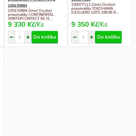
100077113 Zimní Osobní
100130884
pneumatiky YOKOHAMA
100130884 Zimní Osobní
ICEGUARD G075 285/45 R...
pneumatiky CONTINENTAL
WINTERCONTACT 8S 31...
9 330 Kč
/
Ks
9 350 Kč
/
Ks
Do košíku
Do košíku