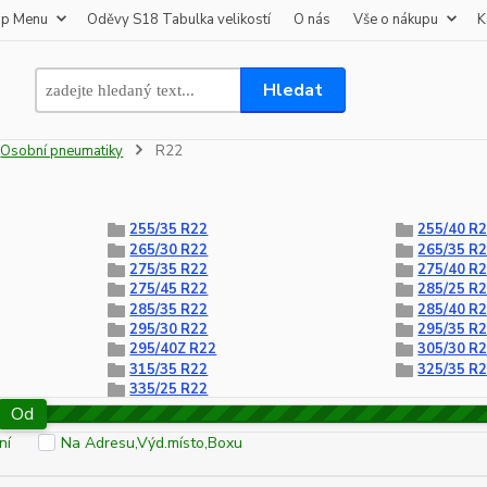
op Menu
Oděvy S18 Tabulka velikostí
O nás
Vše o nákupu
K
Hledat
Osobní pneumatiky
R22
255/35 R22
255/40 R
265/30 R22
265/35 R
275/35 R22
275/40 R
275/45 R22
285/25 R
285/35 R22
285/40 R
295/30 R22
295/35 R
295/40Z R22
305/30 R
315/35 R22
325/35 R
335/25 R22
Od
ní
Na Adresu,Výd.místo,Boxu